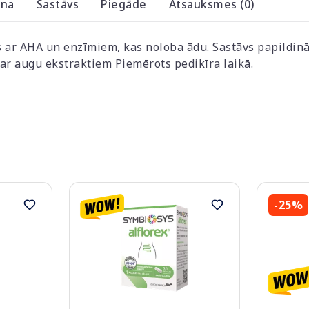
ana
Sastāvs
Piegāde
Atsauksmes (0)
s ar AHA un enzīmiem, kas noloba ādu. Sastāvs papildinā
ar augu ekstraktiem Piemērots pedikīra laikā.
-25%