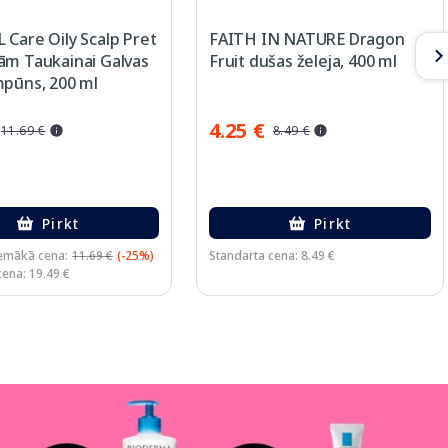
Care Oily Scalp Pret
FAITH IN NATURE Dragon
ām Taukainai Galvas
Fruit dušas želeja, 400 ml
mpūns, 200 ml
4.25 €
11.69 €
8.49 €
Pirkt
Pirkt
emākā cena:
11.69 €
(-25%)
Standarta cena: 8.49 €
cena: 19.49 €