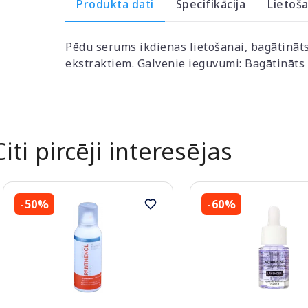
Produkta dati
Specifikācija
Lietoš
Pēdu serums ikdienas lietošanai, bagātināt
ekstraktiem. Galvenie ieguvumi: Bagātināts 
Citi pircēji interesējas
-50%
-60%