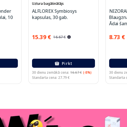
Uztura bagātinātājs
ender
ALFLOREX Symbiosys
NIZORAL 
lai, 10
kapsulas, 30 gab.
Blaugzn
Ādai ša
15.39 €
8.73 €
16.67 €
Pirkt
30 dienu zemākā cena:
16.67 €
(-8%)
30 dienu z
Standarta cena: 27.79 €
Standarta 