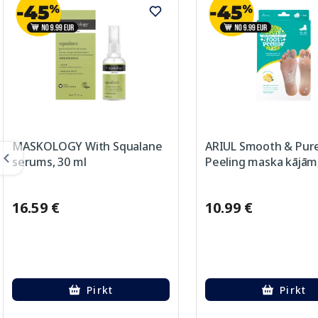
MASKOLOGY With Squalane
ARIUL Smooth & Pur
serums, 30 ml
Peeling maska kājām,
16.59 €
10.99 €
Pirkt
Pirkt