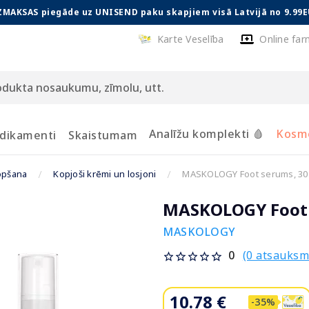
ZMAKSAS piegāde uz UNISEND paku skapjiem visā Latvijā no 9.99E
Karte Veselība
Online far
Analīžu komplekti 🩸
Kosmē
dikamenti
Skaistumam
opšana
Kopjoši krēmi un losjoni
MASKOLOGY Foot serums, 30
MASKOLOGY Foot 
MASKOLOGY
(0 atsauksm
0
10.78 €
-35%