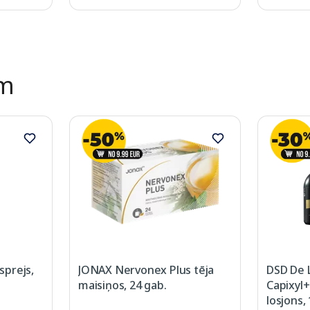
ēm
prejs,
JONAX Nervonex Plus tēja
DSD De 
maisiņos, 24 gab.
Capixyl+
losjons,