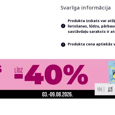
Svarīga informācija
Produkta izskats var atš
lietošanas, lūdzu, pārba
sastāvdaļu saraksts ir 
Produkta cena aptiekās va