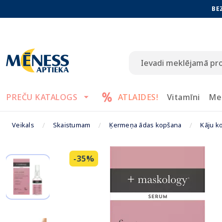
BE
PREČU KATALOGS
ATLAIDES!
Vitamīni
Me
Veikals
Skaistumam
Ķermeņa ādas kopšana
Kāju k
-35%