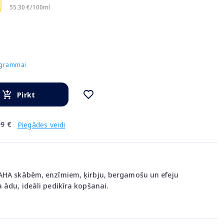
55.30 €/100ml
rogrammai
Pirkt
9 €
Piegādes veidi
 AHA skābēm, enzīmiem, ķirbju, bergamošu un efeju
 ādu, ideāli pedikīra kopšanai.