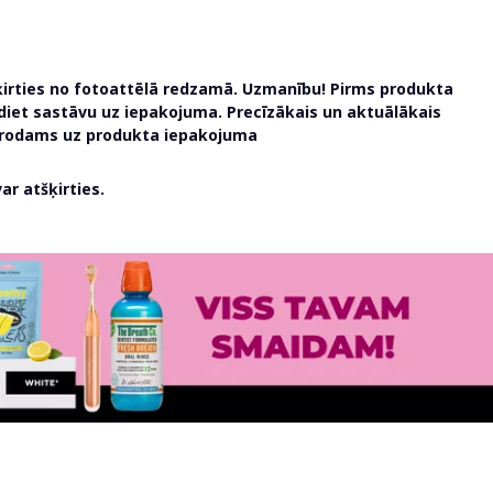
ķirties no fotoattēlā redzamā. Uzmanību! Pirms produkta
udiet sastāvu uz iepakojuma. Precīzākais un aktuālākais
atrodams uz produkta iepakojuma
r atšķirties.