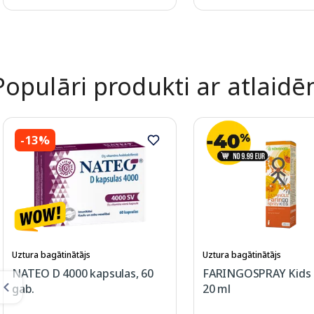
Page 1 of 2
Populāri produkti ar atlaid
-13%
Uztura bagātinātājs
Uztura bagātinātājs
NATEO D 4000 kapsulas, 60
FARINGOSPRAY Kids s
gab.
20 ml