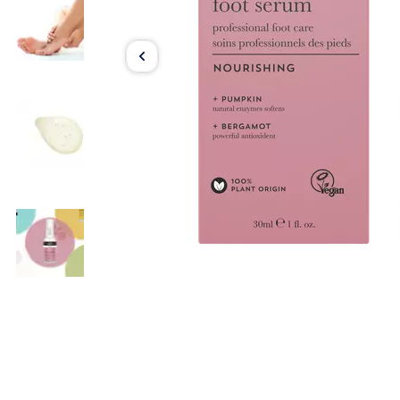
Item
1
of
4
Item
1
of
4