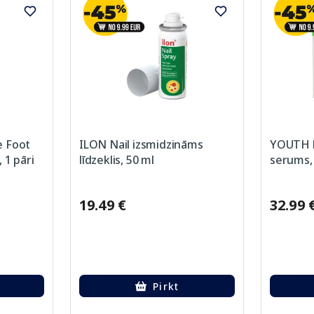
e Foot
ILON Nail izsmidzināms
YOUTH L
 1 pāri
līdzeklis, 50 ml
serums,
19.49 €
32.99 
Pirkt