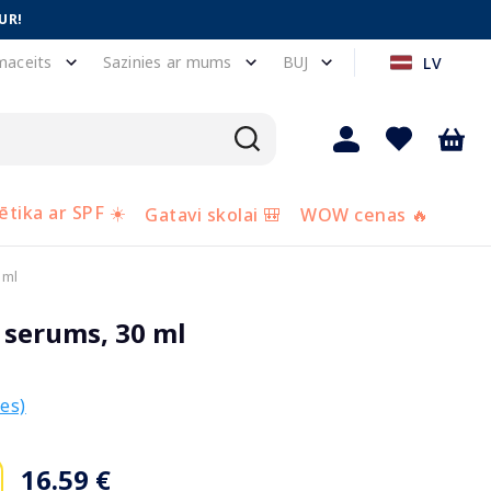
UR!
maceits
Sazinies ar mums
BUJ
LV
tika ar SPF ☀️
Gatavi skolai 🎒
WOW cenas 🔥
 ml
serums, 30 ml
es)
16.59 €