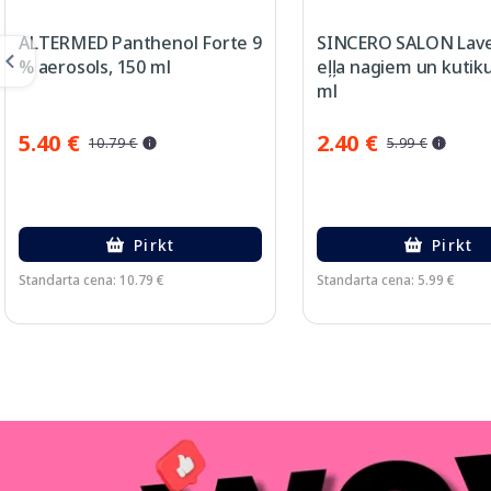
ALTERMED Panthenol Forte 9
SINCERO SALON Lav
% aerosols, 150 ml
eļļa nagiem un kutiku
ml
5.40 €
2.40 €
10.79 €
5.99 €
Pirkt
Pirkt
Standarta cena: 10.79 €
Standarta cena: 5.99 €
Page 1 of 3