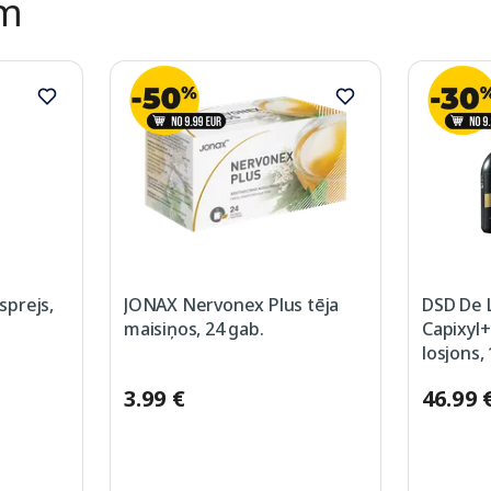
ēm
prejs,
JONAX Nervonex Plus tēja
DSD De 
maisiņos, 24 gab.
Capixyl+
losjons,
3.99 €
46.99 