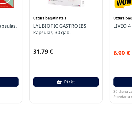
Uztura bagātinātājs
Uztura bag
psulas,
LYL BIOTIC GASTRO IBS
LIVEO 4 
kapsulas, 30 gab.
31.79 €
6.99 €
Pirkt
30 dienu z
Standarta 