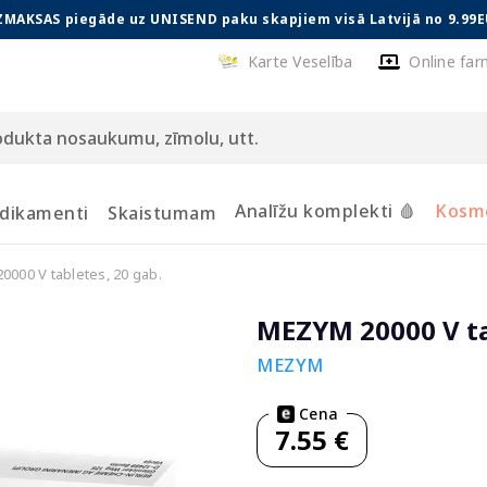
ZMAKSAS piegāde uz UNISEND paku skapjiem visā Latvijā no 9.99E
Karte Veselība
Online far
Analīžu komplekti 🩸
Kosmē
dikamenti
Skaistumam
000 V tabletes, 20 gab.
MEZYM 20000 V ta
MEZYM
Cena
7.55 €