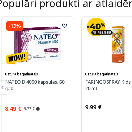
Populāri produkti ar atlaid
-13%
Uztura bagātinātājs
Uztura bagātinātājs
NATEO D 4000 kapsulas, 60
FARINGOSPRAY Kids s
gab.
20 ml
9.99 €
8.49 €
9.77 €