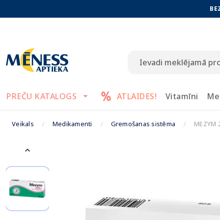
BE
PREČU KATALOGS
ATLAIDES!
Vitamīni
Me
Veikals
Medikamenti
Gremošanas sistēma
MEZYM 20
keyboard_arrow_up