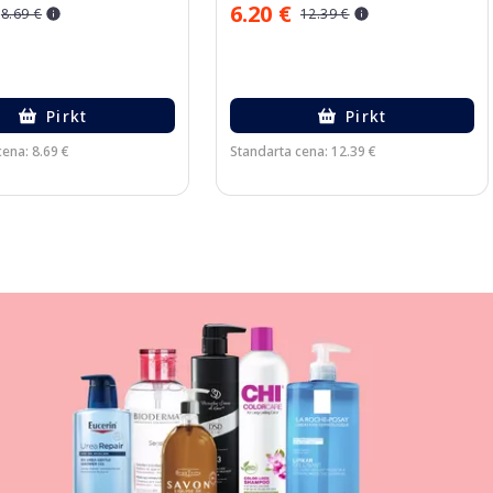
6.20 €
8.69 €
12.39 €
Pirkt
Pirkt
ena: 8.69 €
Standarta cena: 12.39 €