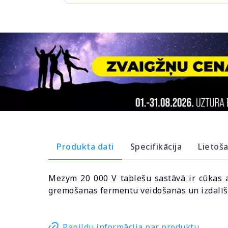
Produkta dati
Specifikācija
Lietoš
Mezym 20 000 V tablešu sastāvā ir cūkas a
gremošanas fermentu veidošanās un izdalīša
Papildu informācija par produktu