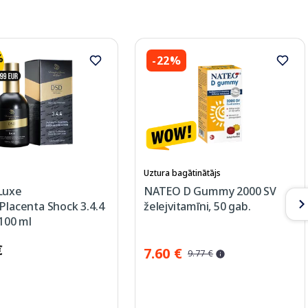
-22%
Uztura bagātinātājs
Luxe
NATEO D Gummy 2000 SV
Placenta Shock 3.4.4
želejvitamīni, 50 gab.
 100 ml
€
7.60 €
9.77 €