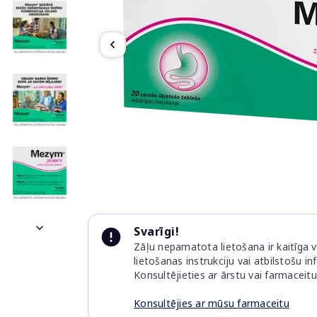
Item
1
of
5
Item
1
keyboard_arrow_down
Svarīgi!
of
Zāļu nepamatota lietošana ir kaitīga ve
5
lietošanas instrukciju vai atbilstošu i
Konsultējieties ar ārstu vai farmaceitu
Konsultējies ar mūsu farmaceitu