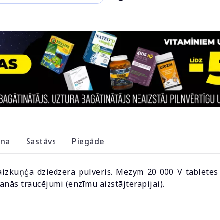
ana
Sastāvs
Piegāde
izkuņģa dziedzera pulveris. Mezym 20 000 V tabletes 
nās traucējumi (enzīmu aizstājterapijai).