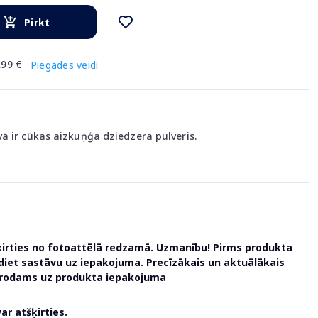
Pirkt
.99 €
Piegādes veidi
ā ir cūkas aizkuņģa dziedzera pulveris.
ķirties no fotoattēlā redzamā. Uzmanību! Pirms produkta
udiet sastāvu uz iepakojuma. Precīzākais un aktuālākais
atrodams uz produkta iepakojuma
r atšķirties.