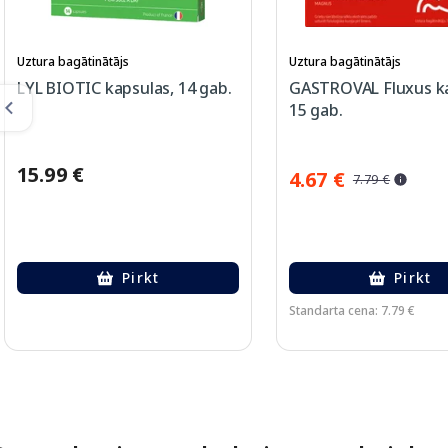
Uztura bagātinātājs
Uztura bagātinātājs
LYL BIOTIC kapsulas, 14 gab.
GASTROVAL Fluxus ka
15 gab.
15.99 €
4.67 €
7.79 €
Pirkt
Pirkt
Standarta cena: 7.79 €
Page 1 of 2