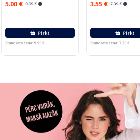
5.00 €
3.55 €
9.99 €
7.39 €
Pirkt
Pirkt
Standarta cena: 9.99 €
Standarta cena: 7.39 €
Page 1 of 3