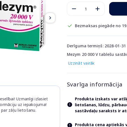
Bezmaksas piegāde no 19
Derīguma termiņš: 2028-01-31
Mezym 20 000 V tablešu sastāv
Uzzināt vairāk
Svarīga informācija
selībai! Uzmanīgi izlasiet
Produkta izskats var atš
nformāciju uz iepakojuma!
lietošanas, lūdzu, pārba
 par zāļu lietošanu.
sastāvdaļu saraksts ir 
Produkta cena aptiekās va