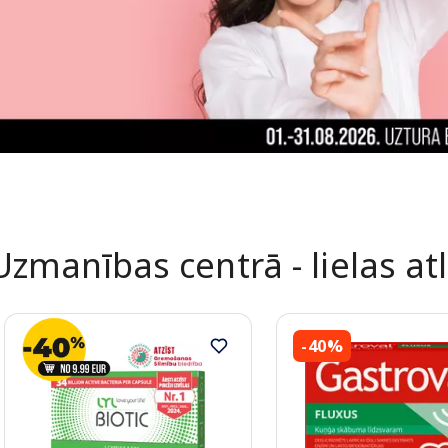
Uzmanības centrā - lielas at
-40%