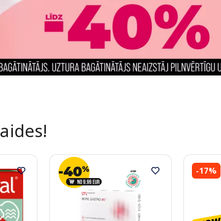
laides!
-17%