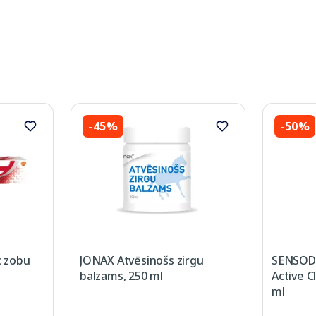
-45%
-50%
 zobu
JONAX Atvēsinošs zirgu
SENSODY
balzams, 250 ml
Active C
ml