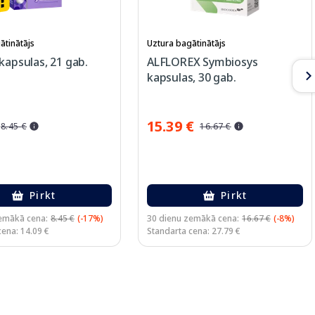
ātinātājs
Uztura bagātinātājs
kapsulas, 21 gab.
ALFLOREX Symbiosys
kapsulas, 30 gab.
15.39 €
8.45 €
16.67 €
Pirkt
Pirkt
emākā cena:
8.45 €
(-17%)
30 dienu zemākā cena:
16.67 €
(-8%)
cena: 14.09 €
Standarta cena: 27.79 €