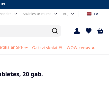
UR!
maceits
Sazinies ar mums
BUJ
LV
tika ar SPF ☀️
Gatavi skolai 🎒
WOW cenas 🔥
bletes, 20 gab.