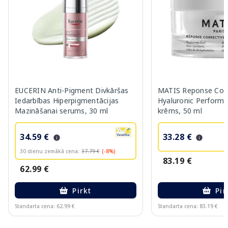
EUCERIN Anti-Pigment Divkāršas
MATIS Reponse Corr
Iedarbības Hiperpigmentācijas
Hyaluronic Performa
Mazināšanai serums, 30 ml
krēms, 50 ml
34.59 €
33.28 €
30 dienu zemākā cena:
37.79 €
(-8%)
83.19 €
62.99 €
Pirkt
Pir
Standarta cena: 62.99 €
Standarta cena: 83.19 €
Page 1 of 10