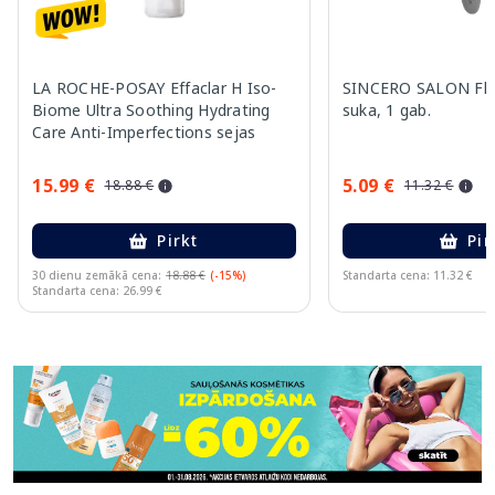
LA ROCHE-POSAY Effaclar H Iso-
SINCERO SALON Fle
Biome Ultra Soothing Hydrating
suka, 1 gab.
Care Anti-Imperfections sejas
krēms, 40 ml
15.99 €
5.09 €
18.88 €
11.32 €
Pirkt
Pir
30 dienu zemākā cena:
18.88 €
(-15%)
Standarta cena: 11.32 €
Standarta cena: 26.99 €
Page 1 of 11