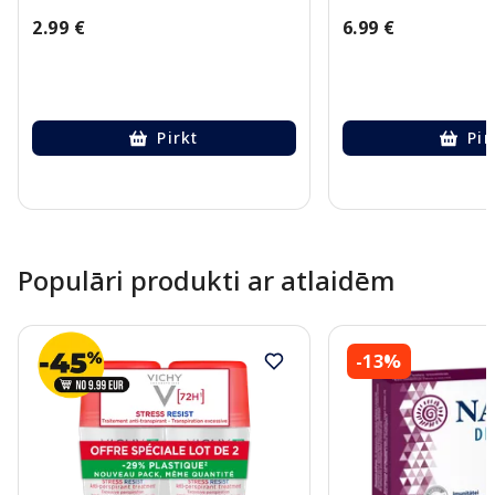
2.99 €
6.99 €
Pirkt
Pir
Page 1 of 10
Populāri produkti ar atlaidēm
-13%