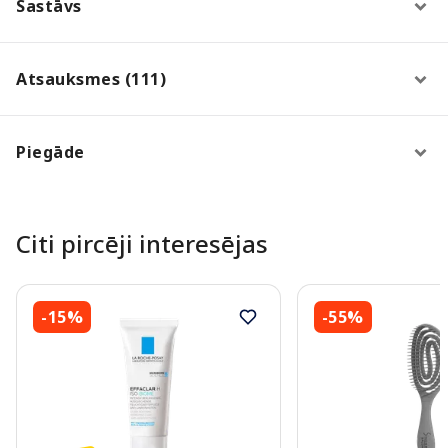
Sastāvs
Atsauksmes (111)
Piegāde
Citi pircēji interesējas
-15%
-55%