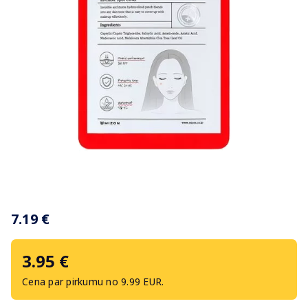
Item
1
7.19 €
of
1
3.95 €
Cena par pirkumu no 9.99 EUR.