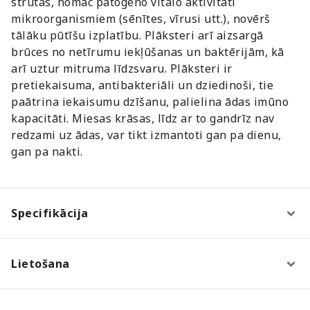
strutas, nomāc patogēno vitālo aktivitāti
mikroorganismiem (sēnītes, vīrusi utt.), novērš
tālāku pūtīšu izplatību. Plāksteri arī aizsargā
brūces no netīrumu iekļūšanas un baktērijām, kā
arī uztur mitruma līdzsvaru. Plāksteri ir
pretiekaisuma, antibakteriāli un dziedinoši, tie
paātrina iekaisumu dzīšanu, palielina ādas imūno
kapacitāti. Miesas krāsas, līdz ar to gandrīz nav
redzami uz ādas, var tikt izmantoti gan pa dienu,
gan pa nakti.
Specifikācija
Lietošana