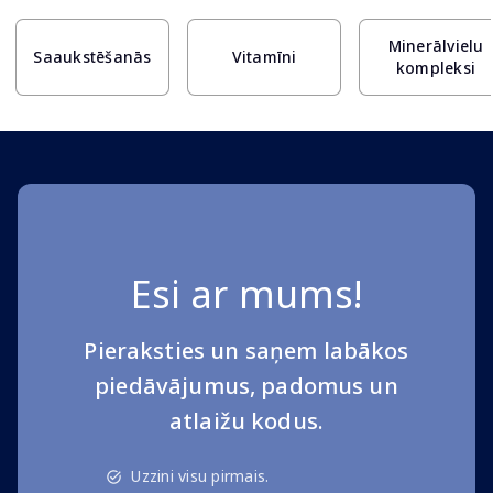
Minerālvielu
Saaukstēšanās
Vitamīni
kompleksi
Esi ar mums!
Pieraksties un saņem labākos
piedāvājumus, padomus un
atlaižu kodus.
Uzzini visu pirmais.