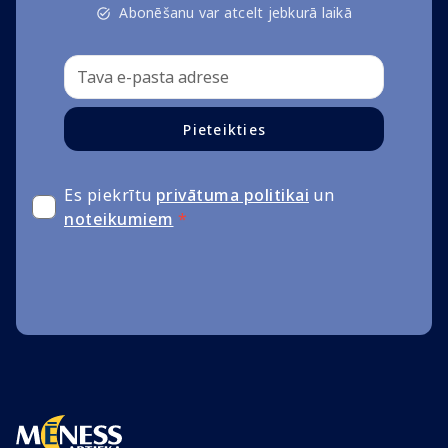
Abonēšanu var atcelt jebkurā laikā
Pieteikties
Es piekrītu
privātuma politikai
un
noteikumiem
*