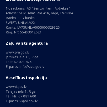
Nosaukums: AS "Sentor Farm Aptiekas"
Adrese: Mūkusalas iela 41b, Rīga, LV-1004
Banka: SEB banka
SWIFT: UNLALV2X
Konts: LV75UNLA0055000329325
Reģ. Nr.: 55403012521
Zāļu valsts aģentūra
www.zva.gov.lv
Jersikas iela 15, Rīga
Tālr.: 67 078 424
E-pasts: info@zva.gov.lv
Veselības inspekcija
www.vi.gov.lv
Talejas iela 1, Riga
Tel. Nr.: 67 081 600
E-pasts: vi@vi.gov.lv