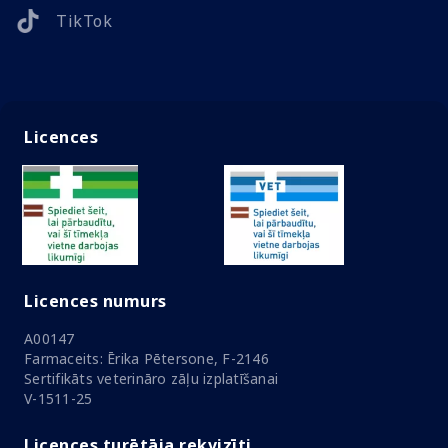
TikTok
Licences
Licences numurs
A00147
Farmaceits: Ērika Pētersone, F-2146
Sertifikāts veterināro zāļu izplatīšanai
V-1511-25
Licences turētāja rekvizīti