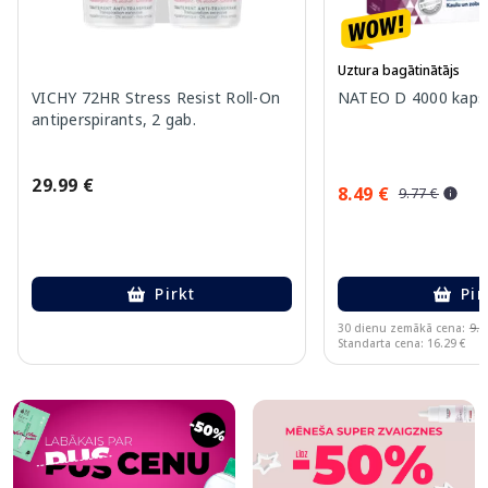
Uztura bagātinātājs
VICHY 72HR Stress Resist Roll-On
NATEO D 4000 kapsu
antiperspirants, 2 gab.
29.99 €
8.49 €
9.77 €
Pirkt
Pir
30 dienu zemākā cena:
9.7
Standarta cena: 16.29 €
Page 1 of 10