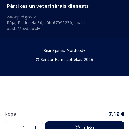
Pārtikas un veterinārais dienests
www.pvd.gov.lv
Rīga, Peldu iela 30, tālr. 67095230, epasts
pasts@pvd.gov.lv
Risinājums:
Nordcode
© Sentor Farm aptiekas 2026
7.19 €
Kopā
Pirkt