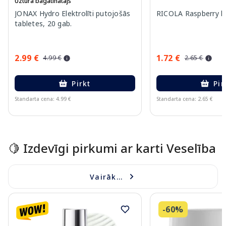
Uztura bagātinātājs
JONAX Hydro Elektrolīti putojošās
RICOLA Raspberry le
tabletes, 20 gab.
2.99 €
1.72 €
4.99 €
2.65 €
Pirkt
Pir
Standarta cena: 4.99 €
Standarta cena: 2.65 €
Page 1 of 15
🍋 Izdevīgi pirkumi ar karti Veselība
Vairāk...
-60%