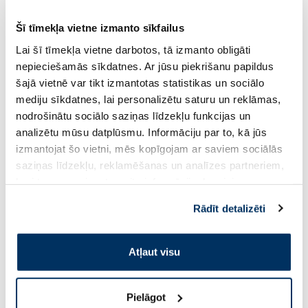
Šī tīmekļa vietne izmanto sīkfailus
MEDICUBE Deep Peptide Radiance
HOLIKA HOLIKA Pur
sejas maska, 1 gab.
Strawberry sejas ma
Lai šī tīmekļa vietne darbotos, tā izmanto obligāti
nepieciešamās sīkdatnes. Ar jūsu piekrišanu papildus
šajā vietnē var tikt izmantotas statistikas un sociālo
3.49 €
1.60 €
4.99 €
2.29 €
mediju sīkdatnes, lai personalizētu saturu un reklāmas,
nodrošinātu sociālo saziņas līdzekļu funkcijas un
analizētu mūsu datplūsmu. Informāciju par to, kā jūs
Pirkt
Pir
izmantojat šo vietni, mēs kopīgojam ar saviem sociālās
saziņas līdzekļu, reklamēšanas un analīzes partneriem,
Standarta cena: 4.99 €
Standarta cena: 2.29 €
kuri to var apvienot ar citu informāciju, ko viņiem
Page 1 of 10
sniedzat vai ko viņi apkopo, kad lietojat viņu
Rādīt detalizēti
pakalpojumus. Ja piekrītat šo papildu sīkdatņu
Saules aizsardzībai vasarā ☀️
izmantošanai, lūdzu, atzīmējiet savu izvēli:
Atļaut visu
Vairāk...
Pielāgot