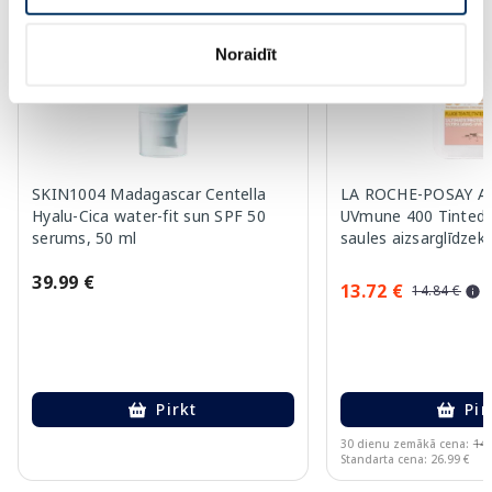
Noraidīt
SKIN1004 Madagascar Centella
LA ROCHE-POSAY An
Hyalu-Cica water-fit sun SPF 50
UVmune 400 Tinted 
serums, 50 ml
saules aizsarglīdzekl
39.99 €
13.72 €
14.84 €
Pirkt
Pir
30 dienu zemākā cena:
14.
Standarta cena: 26.99 €
Page 1 of 10