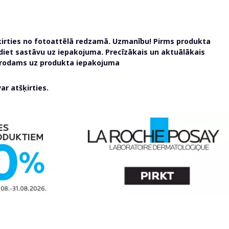
ķirties no fotoattēlā redzamā. Uzmanību! Pirms produkta
udiet sastāvu uz iepakojuma. Precīzākais un aktuālākais
atrodams uz produkta iepakojuma
r atšķirties.