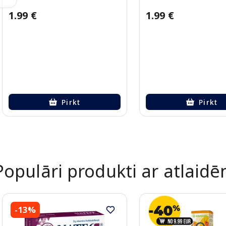
1.99 €
1.99 €
Pirkt
Pirkt
Page 1 of 2
Populāri produkti ar atlaid
-13%