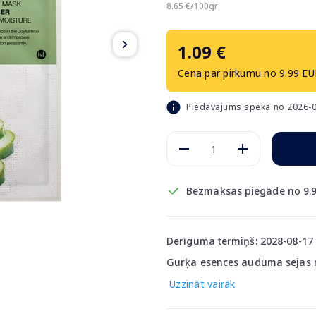
8.65 €/100gr
1.09 €
Cena par pirkumu no 9.99 EU
Piedāvājums spēkā no 2026-0
Bezmaksas piegāde no 9.9
Derīguma termiņš: 2028-08-17
Gurķa esences auduma sejas 
Uzzināt vairāk