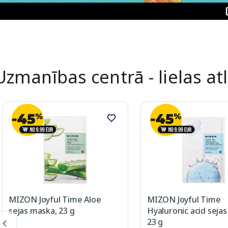
Uzmanības centrā - lielas at
MIZON Joyful Time Aloe
MIZON Joyful Time
sejas maska, 23 g
Hyaluronic acid seja
23 g