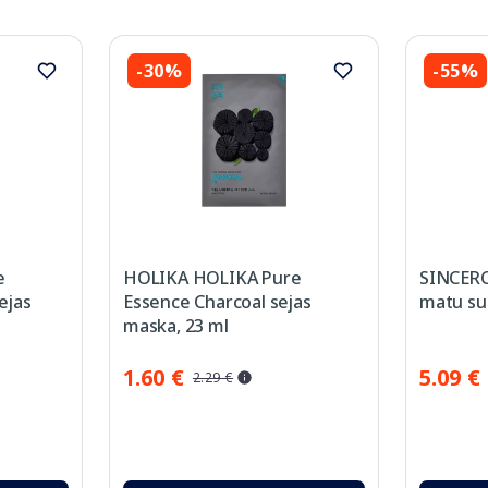
-30%
-55%
e
HOLIKA HOLIKA Pure
SINCERO
ejas
Essence Charcoal sejas
matu suk
maska, 23 ml
1.60 €
5.09 €
2.29 €