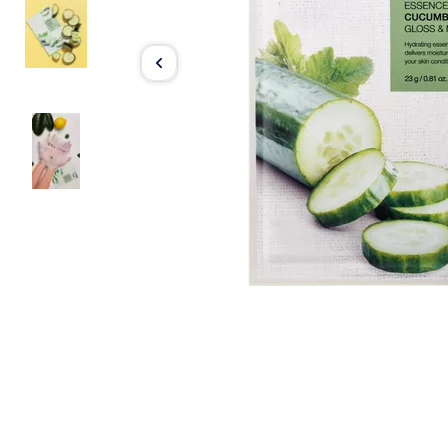
Item
1
of
3
Item
1
of
3