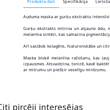
Produkta dati
Specifikācija
Lietoš
Auduma maska ​​ar gurķu ekstraktu intensīvi 
Gurķu ekstrakts mitrina un atjauno ādu, 
melanīna sintēzi, kas samazina pigmentācija
Arī sastāvā: kolagēns, hialuronskābe un cit
Maska bloķē melanīna ražošanu, kas ļauj 
izpausmes. Atsvaidzina, tonizē, kavē baktē
ar mitrumu un piešķir veselīgu mirdzumu.
Citi pircēji interesējas