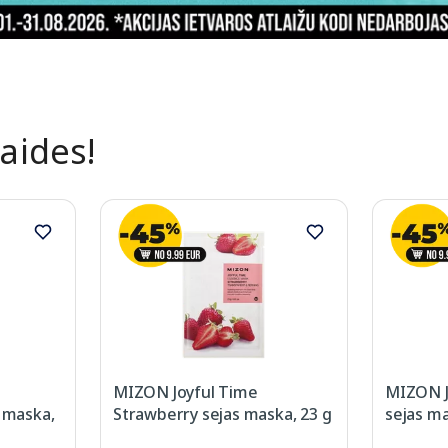
laides!
MIZON Joyful Time
MIZON J
s maska,
Strawberry sejas maska, 23 g
sejas ma