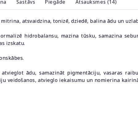
ana
Sastāvs
Piegāde
Atsauksmes (14)
mitrina, atsvaidzina, tonizē, dziedē, balina ādu un uzlab
normalizē hidrobalansu, mazina tūsku, samazina seb
s izskatu.
ronskābes.
atvieglot ādu, samazināt pigmentāciju, vasaras rai
riju veidošanos, atvieglo iekaisumu un nomierina kairi