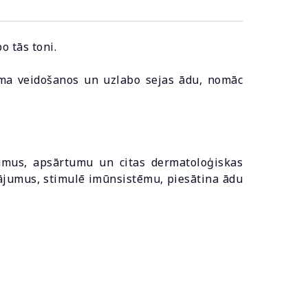
o tās toni.
uma veidošanos un uzlabo sejas ādu, nomāc
bumus, apsārtumu un citas dermatoloģiskas
nājumus, stimulē imūnsistēmu, piesātina ādu