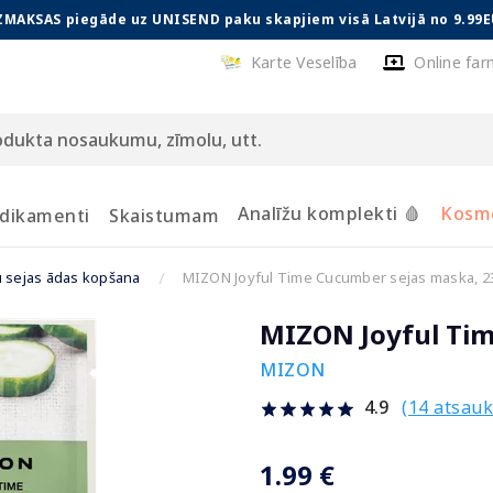
ZMAKSAS piegāde uz UNISEND paku skapjiem visā Latvijā no 9.99E
Karte Veselība
Online far
Analīžu komplekti 🩸
Kosmē
dikamenti
Skaistumam
u sejas ādas kopšana
MIZON Joyful Time Cucumber sejas maska, 2
MIZON Joyful Tim
MIZON
(14 atsau
4.9
1.99 €