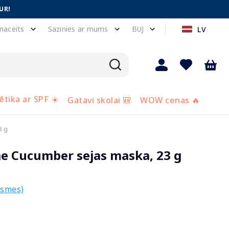
UR!
maceits
Sazinies ar mums
BUJ
LV
tika ar SPF ☀️
Gatavi skolai 🎒
WOW cenas 🔥
3 g
e Cucumber sejas maska, 23 g
ksmes)