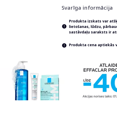
Svarīga informācija
Produkta izskats var atš
lietošanas, lūdzu, pārba
sastāvdaļu saraksts ir 
Produkta cena aptiekās va