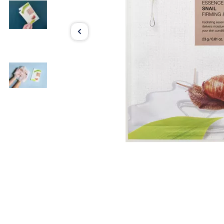
Item
1
of
3
Item
1
of
3