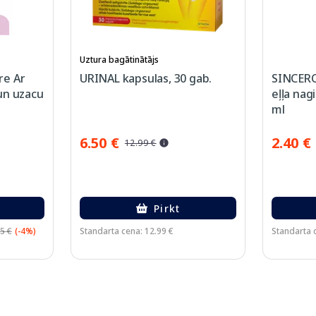
Uztura bagātinātājs
re Ar
URINAL kapsulas, 30 gab.
SINCER
un uzacu
eļļa nag
ml
6.50 €
2.40 €
12.99 €
Pirkt
5 €
(-4%)
Standarta cena: 12.99 €
Standarta c