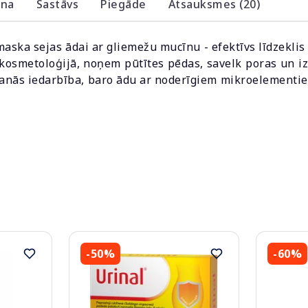
ana
Sastāvs
Piegāde
Atsauksmes (20)
ka ​​sejas ādai ar gliemežu mucīnu - efektīvs līdzeklis 
kosmetoloģijā, noņem pūtītes pēdas, savelk poras un iz
ošanās iedarbība, baro ādu ar noderīgiem mikroelementi
-50%
-60%