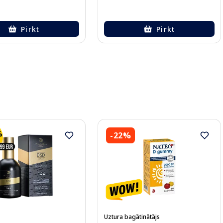
Pirkt
Pirkt
-22%
Uztura bagātinātājs