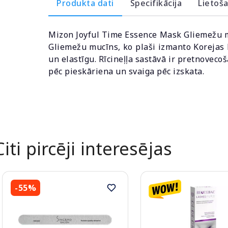
Produkta dati
Specifikācija
Lietoš
Mizon Joyful Time Essence Mask Gliemežu mas
Gliemežu mucīns, ko plaši izmanto Korejas 
un elastīgu. Rīcineļļa sastāvā ir pretnovec
pēc pieskāriena un svaiga pēc izskata.
Citi pircēji interesējas
-55%