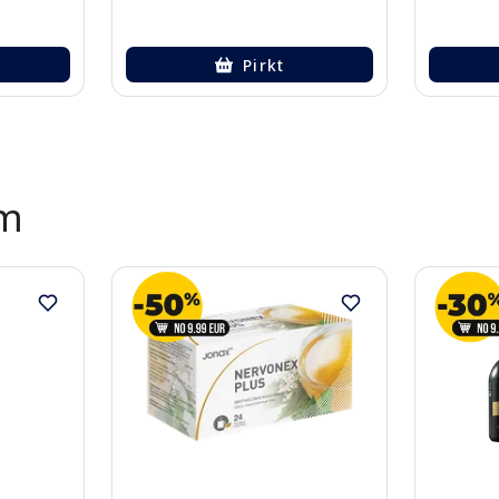
Pirkt
ēm