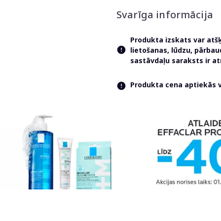
Svarīga informācija
Produkta izskats var atš
lietošanas, lūdzu, pārba
sastāvdaļu saraksts ir 
Produkta cena aptiekās va