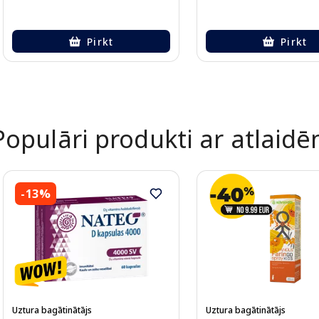
Pirkt
Pirkt
Page 1 of 2
Populāri produkti ar atlaid
-13%
Uztura bagātinātājs
Uztura bagātinātājs