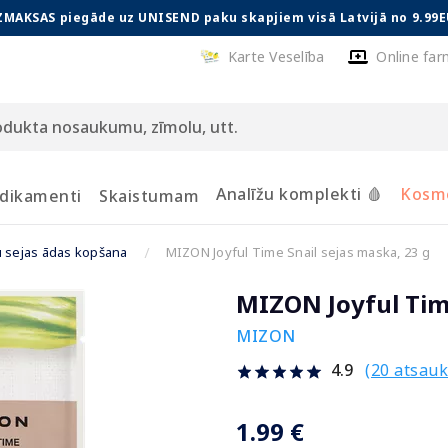
ZMAKSAS piegāde uz UNISEND paku skapjiem visā Latvijā no 9.99E
Karte Veselība
Online far
Analīžu komplekti 🩸
Kosmē
dikamenti
Skaistumam
u sejas ādas kopšana
MIZON Joyful Time Snail sejas maska, 23 g
MIZON Joyful Time
MIZON
(20 atsau
4.9
1.99 €