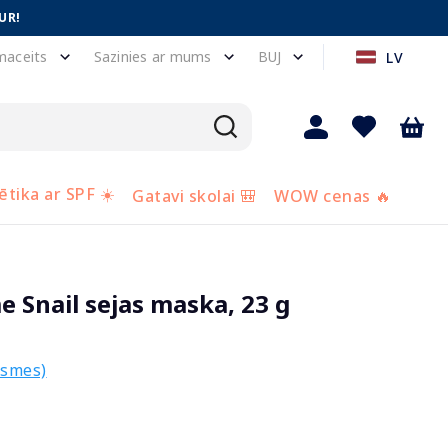
UR!
maceits
Sazinies ar mums
BUJ
LV
tika ar SPF ☀️
Gatavi skolai 🎒
WOW cenas 🔥
 Snail sejas maska, 23 g
ksmes)