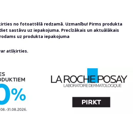
ķirties no fotoattēlā redzamā. Uzmanību! Pirms produkta
udiet sastāvu uz iepakojuma. Precīzākais un aktuālākais
atrodams uz produkta iepakojuma
r atšķirties.