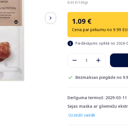
8.65 €/100gr
1.09 €
Cena par pirkumu no 9.99 EU
Piedāvājums spēkā no 2026-0
Bezmaksas piegāde no 9.9
Derīguma termiņš: 2029-03-11
Sejas maska ar gliemežu ekstr
Uzzināt vairāk