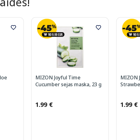
laides!
loe
MIZON Joyful Time
MIZON J
Cucumber sejas maska, 23 g
Strawber
1.99 €
1.99 €