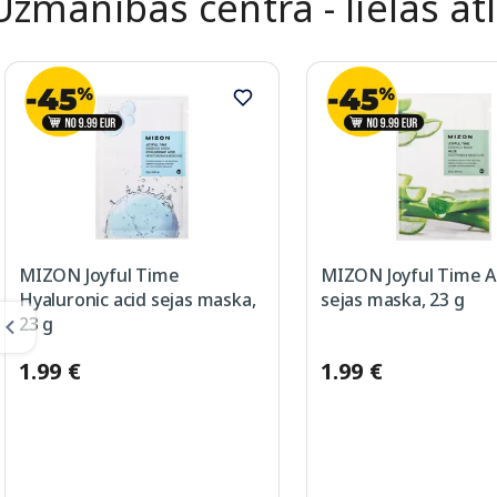
Uzmanības centrā - lielas at
MIZON Joyful Time
MIZON Joyful Time A
Hyaluronic acid sejas maska,
sejas maska, 23 g
23 g
1.99 €
1.99 €