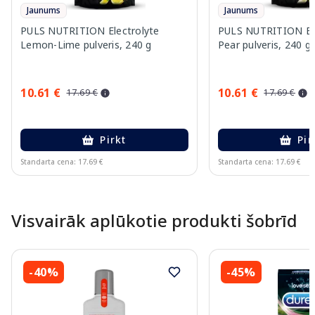
Jaunums
Jaunums
PULS NUTRITION Electrolyte
PULS NUTRITION Elec
Lemon-Lime pulveris, 240 g
Pear pulveris, 240 g
10.61 €
10.61 €
17.69 €
17.69 €
Pirkt
Pir
Standarta cena: 17.69 €
Standarta cena: 17.69 €
Page 1 of 10
Visvairāk aplūkotie produkti šobrīd
-40%
-45%