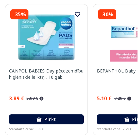
-35%
-30%
CANPOL BABIES Day pēcdzemdību
BEPANTHOL Baby zi
higiēniskie ieliktņi, 10 gab.
3.89 €
5.10 €
5.99 €
7.29 €
Pirkt
Pir
Standarta cena: 5.99 €
Standarta cena: 7.29 €
Page 1 of 11