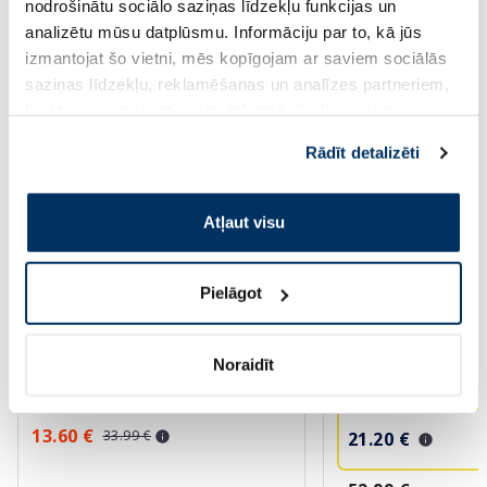
Saules aizsardzībai vasarā ☀️
nodrošinātu sociālo saziņas līdzekļu funkcijas un
analizētu mūsu datplūsmu. Informāciju par to, kā jūs
izmantojat šo vietni, mēs kopīgojam ar saviem sociālās
Vairāk...
saziņas līdzekļu, reklamēšanas un analīzes partneriem,
kuri to var apvienot ar citu informāciju, ko viņiem
sniedzat vai ko viņi apkopo, kad lietojat viņu
-60%
-60%
Rādīt detalizēti
pakalpojumus. Ja piekrītat šo papildu sīkdatņu
izmantošanai, lūdzu, atzīmējiet savu izvēli:
Atļaut visu
Pielāgot
EUCERIN Kids Dry Touch SPF 50+
AVENE Sun Anti Pig
krēms-gels, 200 ml
SPF50+ fluīds, 40 ml
Noraidīt
13.60 €
33.99 €
21.20 €