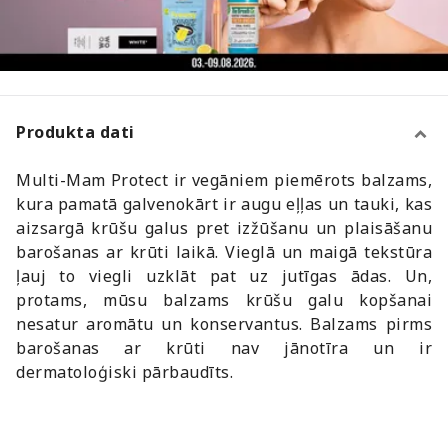
Produkta dati
Multi-Mam Protect ir vegāniem piemērots balzams,
kura pamatā galvenokārt ir augu eļļas un tauki, kas
aizsargā krūšu galus pret izžūšanu un plaisāšanu
barošanas ar krūti laikā. Vieglā un maigā tekstūra
ļauj to viegli uzklāt pat uz jutīgas ādas. Un,
protams, mūsu balzams krūšu galu kopšanai
nesatur aromātu un konservantus. Balzams pirms
barošanas ar krūti nav jānotīra un ir
dermatoloģiski pārbaudīts.