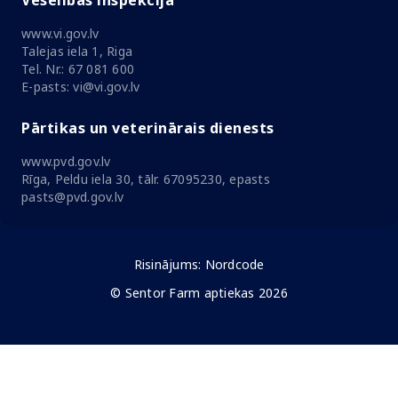
Veselības inspekcija
www.vi.gov.lv
Talejas iela 1, Riga
Tel. Nr.: 67 081 600
E-pasts: vi@vi.gov.lv
Pārtikas un veterinārais dienests
www.pvd.gov.lv
Rīga, Peldu iela 30, tālr. 67095230, epasts
pasts@pvd.gov.lv
Risinājums:
Nordcode
© Sentor Farm aptiekas 2026