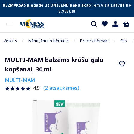
BEZMAKSAS piegāde uz UNISEND paku skapjiem visā Latvijā no
9.99EUR!
Veikals
Māmiņām un bērniem
Preces bērnam
Cits
MULTI-MAM balzams krūšu galu
kopšanai, 30 ml
MULTI-MAM
(2 atsauksmes)
4.5