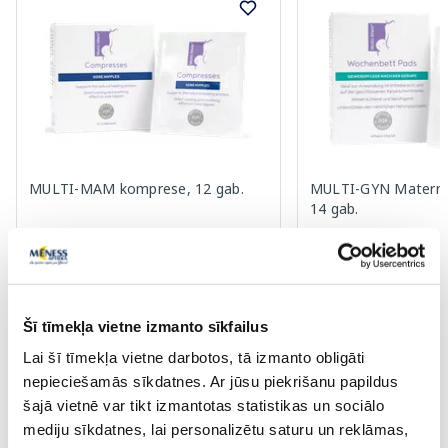
MULTI-MAM komprese, 12 gab.
MULTI-GYN Materni
14 gab.
12.89 €
12.89 €
Šī tīmekļa vietne izmanto sīkfailus
Pirkt
Pir
Lai šī tīmekļa vietne darbotos, tā izmanto obligāti
nepieciešamās sīkdatnes. Ar jūsu piekrišanu papildus
Page 1 of 10
šajā vietnē var tikt izmantotas statistikas un sociālo
mediju sīkdatnes, lai personalizētu saturu un reklāmas,