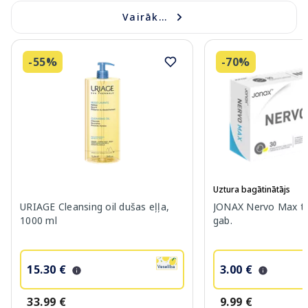
Vairāk...
-55%
-70%
Uztura bagātinātājs
URIAGE Cleansing oil dušas eļļa,
JONAX Nervo Max ta
1000 ml
gab.
15.30 €
3.00 €
33.99 €
9.99 €