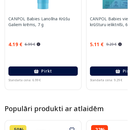
CANPOL Babies Lanolīna Krūšu
CANPOL Babies vienr
Galiem krēms, 7 g
krūšturu ieliktnīši, 6
4.19 €
5.11 €
6.99 €
9.29 €
Pirkt
Pir
Standarta cena: 6.99 €
Standarta cena: 9.29 €
Page 1 of 10
Populāri produkti ar atlaidēm
-50%
-22%