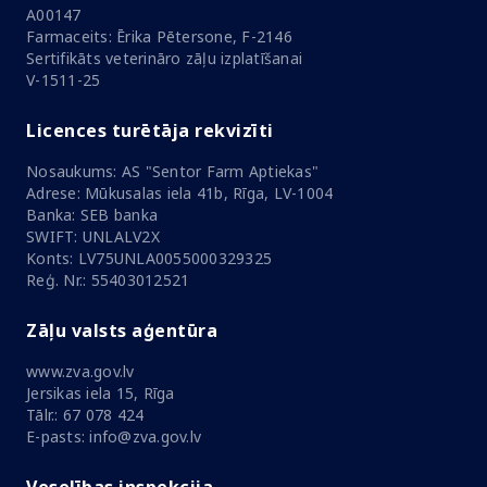
A00147
Farmaceits: Ērika Pētersone, F-2146
Sertifikāts veterināro zāļu izplatīšanai
V-1511-25
Licences turētāja rekvizīti
Nosaukums: AS "Sentor Farm Aptiekas"
Adrese: Mūkusalas iela 41b, Rīga, LV-1004
Banka: SEB banka
SWIFT: UNLALV2X
Konts: LV75UNLA0055000329325
Reģ. Nr.: 55403012521
Zāļu valsts aģentūra
www.zva.gov.lv
Jersikas iela 15, Rīga
Tālr.: 67 078 424
E-pasts: info@zva.gov.lv