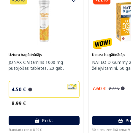
Uztura bagātinātājs
Uztura bagātinātājs
JONAX C Vitamīns 1000 mg
NATEO D Gummy 20
putojošās tabletes, 20 gab.
želejvitamīni, 50 gab
7.60 €
9.77 €
4.50 €
8.99 €
Pirkt
Pir
Standarta cena: 8.99 €
30 dienu zemākā cena:
9.7