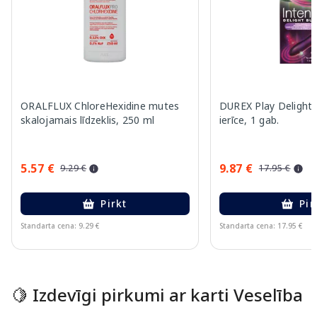
ORALFLUX ChloreHexidine mutes
DUREX Play Delight 
skalojamais līdzeklis, 250 ml
ierīce, 1 gab.
5.57 €
9.87 €
9.29 €
17.95 €
Pirkt
Pir
Standarta cena: 9.29 €
Standarta cena: 17.95 €
Page 1 of 15
🍋 Izdevīgi pirkumi ar karti Veselība