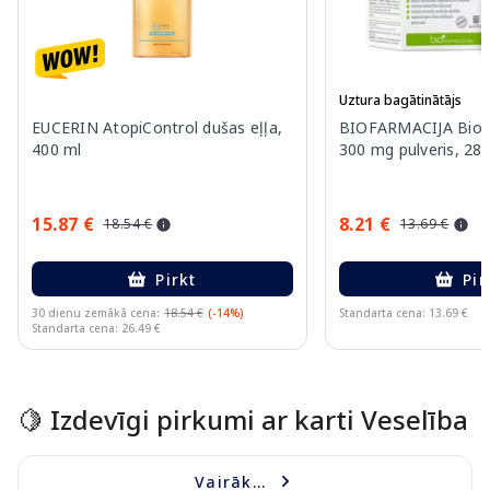
Uztura bagātinātājs
EUCERIN AtopiControl dušas eļļa,
BIOFARMACIJA Bio
400 ml
300 mg pulveris, 28 
15.87 €
8.21 €
18.54 €
13.69 €
Pirkt
Pir
30 dienu zemākā cena:
18.54 €
(-14%)
Standarta cena: 13.69 €
Standarta cena: 26.49 €
Page 1 of 15
🍋 Izdevīgi pirkumi ar karti Veselība
Vairāk...