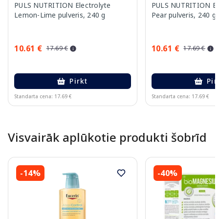
PULS NUTRITION Electrolyte
PULS NUTRITION Elec
Lemon-Lime pulveris, 240 g
Pear pulveris, 240 g
10.61 €
10.61 €
17.69 €
17.69 €
Pirkt
Pir
Standarta cena: 17.69 €
Standarta cena: 17.69 €
Page 1 of 10
Visvairāk aplūkotie produkti šobrīd
-14%
-40%