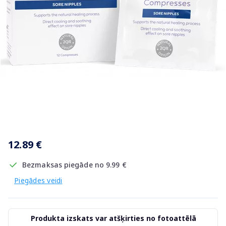
Item
1
12.89 €
of
1
Bezmaksas piegāde no 9.99 €
Piegādes veidi
Produkta izskats var atšķirties no fotoattēlā