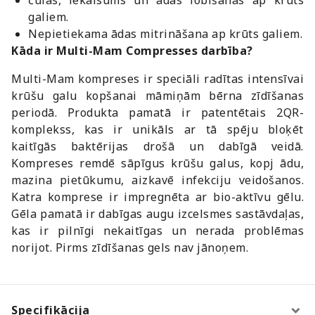
galiem.
Nepietiekama ādas mitrināšana ap krūts galiem.
Kāda ir Multi-Mam Compresses darbība?
Multi-Mam kompreses ir speciāli radītas intensīvai
krūšu galu kopšanai māmiņām bērna zīdīšanas
periodā. Produkta pamatā ir patentētais 2QR-
komplekss, kas ir unikāls ar tā spēju bloķēt
kaitīgās baktērijas drošā un dabīgā veidā.
Kompreses remdē sāpīgus krūšu galus, kopj ādu,
mazina pietūkumu, aizkavē infekciju veidošanos.
Katra komprese ir impregnēta ar bio-aktīvu gēlu.
Gēla pamatā ir dabīgas augu izcelsmes sastāvdaļas,
kas ir pilnīgi nekaitīgas un nerada problēmas
norijot. Pirms zīdīšanas gels nav jānoņem.
Specifikācija