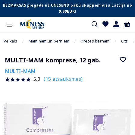
BEZMAKSAS piegāde uz UNISEND paku skapjiem visā Latvijā no
9.99EUR!
Veikals
Māmiņām un bērniem
Preces bērnam
Cits
MULTI-MAM komprese, 12 gab.
MULTI-MAM
(15 atsauksmes)
5.0