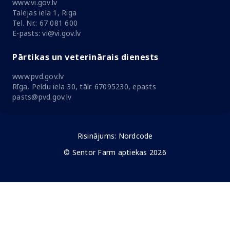
www.vi.gov.lv
Talejas iela 1, Riga
Tel. Nr.: 67 081 600
E-pasts: vi@vi.gov.lv
Pārtikas un veterinārais dienests
www.pvd.gov.lv
Rīga, Peldu iela 30, tālr. 67095230, epasts
pasts@pvd.gov.lv
Risinājums:
Nordcode
© Sentor Farm aptiekas 2026