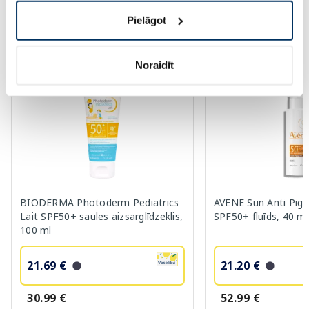
Pielāgot
Vairāk...
Noraidīt
-30%
-60%
BIODERMA Photoderm Pediatrics
AVENE Sun Anti Pig
Lait SPF50+ saules aizsarglīdzeklis,
SPF50+ fluīds, 40 ml
100 ml
21.69 €
21.20 €
30.99 €
52.99 €