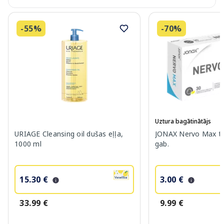
-55%
-70%
Uztura bagātinātājs
URIAGE Cleansing oil dušas eļļa,
JONAX Nervo Max ta
1000 ml
gab.
15.30 €
3.00 €
33.99 €
9.99 €