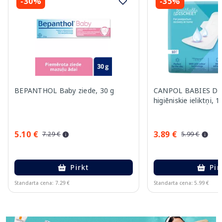
-30%
-35%
BEPANTHOL Baby ziede, 30 g
CANPOL BABIES Da
higiēniskie ieliktņi, 1
5.10 €
3.89 €
7.29 €
5.99 €
Pirkt
Pir
Standarta cena: 7.29 €
Standarta cena: 5.99 €
Page 1 of 11