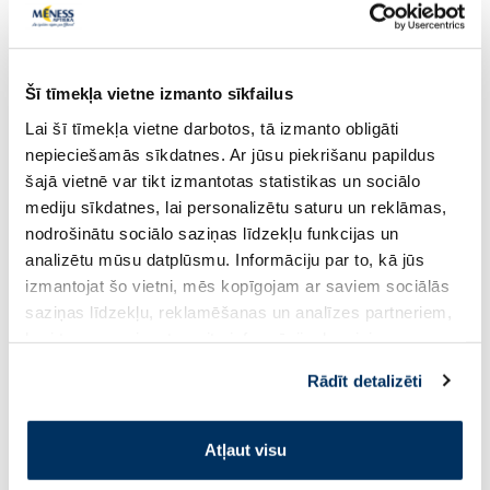
Šī tīmekļa vietne izmanto sīkfailus
Lai šī tīmekļa vietne darbotos, tā izmanto obligāti
nepieciešamās sīkdatnes. Ar jūsu piekrišanu papildus
MARIA Nipple krēms krūšu galu
MULTI-GYN Materni
kopšanai, 30 ml
14 gab.
šajā vietnē var tikt izmantotas statistikas un sociālo
mediju sīkdatnes, lai personalizētu saturu un reklāmas,
nodrošinātu sociālo saziņas līdzekļu funkcijas un
12.89 €
5.49 €
analizētu mūsu datplūsmu. Informāciju par to, kā jūs
izmantojat šo vietni, mēs kopīgojam ar saviem sociālās
9.99 €
saziņas līdzekļu, reklamēšanas un analīzes partneriem,
kuri to var apvienot ar citu informāciju, ko viņiem
Pirkt
Pir
sniedzat vai ko viņi apkopo, kad lietojat viņu
Rādīt detalizēti
pakalpojumus. Ja piekrītat šo papildu sīkdatņu
Standarta cena: 9.99 €
izmantošanai, lūdzu, atzīmējiet savu izvēli:
Page 1 of 10
Atļaut visu
Saules aizsardzībai vasarā ☀️