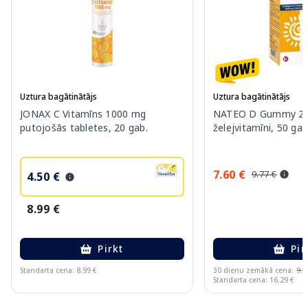
Uztura bagātinātājs
Uztura bagātinātājs
JONAX C Vitamīns 1000 mg
NATEO D Gummy 20
putojošās tabletes, 20 gab.
želejvitamīni, 50 gab
7.60 €
9.77 €
4.50 €
8.99 €
Pirkt
Pir
Standarta cena: 8.99 €
30 dienu zemākā cena:
9.7
Standarta cena: 16.29 €
Page 1 of 10