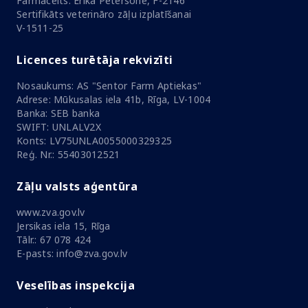
Farmaceits: Ērika Pētersone, F-2146
Sertifikāts veterināro zāļu izplatīšanai
V-1511-25
Licences turētāja rekvizīti
Nosaukums: AS "Sentor Farm Aptiekas"
Adrese: Mūkusalas iela 41b, Rīga, LV-1004
Banka: SEB banka
SWIFT: UNLALV2X
Konts: LV75UNLA0055000329325
Reģ. Nr.: 55403012521
Zāļu valsts aģentūra
www.zva.gov.lv
Jersikas iela 15, Rīga
Tālr.: 67 078 424
E-pasts: info@zva.gov.lv
Veselības inspekcija