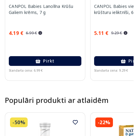
CANPOL Babies Lanolīna Krūšu
CANPOL Babies vienr
Galiem krēms, 7 g
krūšturu ieliktnīši, 6
4.19 €
5.11 €
6.99 €
9.29 €
Pirkt
Pir
Standarta cena: 6.99 €
Standarta cena: 9.29 €
Page 1 of 10
Populāri produkti ar atlaidēm
-50%
-22%