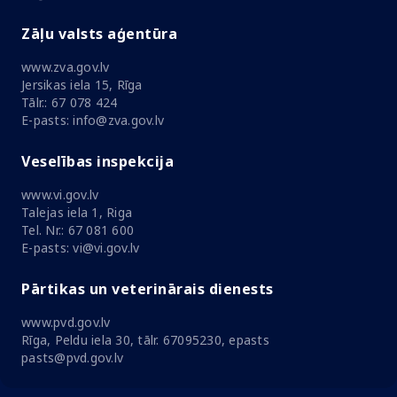
Zāļu valsts aģentūra
www.zva.gov.lv
Jersikas iela 15, Rīga
Tālr.: 67 078 424
E-pasts: info@zva.gov.lv
Veselības inspekcija
www.vi.gov.lv
Talejas iela 1, Riga
Tel. Nr.: 67 081 600
E-pasts: vi@vi.gov.lv
Pārtikas un veterinārais dienests
www.pvd.gov.lv
Rīga, Peldu iela 30, tālr. 67095230, epasts
pasts@pvd.gov.lv