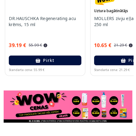
Uztura bagātinātājs
DR.HAUSCHKA Regenerating acu
MOLLERS zivju eļļa (
krēms, 15 ml
250 ml
39.19 €
10.65 €
55.99 €
21.29 €
Pirkt
Pir
Standarta cena: 55.99 €
Standarta cena: 21.29 €
Page 1 of 11