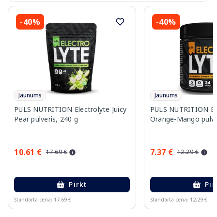
-40%
-40%
Jaunums
Jaunums
PULS NUTRITION Electrolyte Juicy
PULS NUTRITION Ele
Pear pulveris, 240 g
Orange-Mango pulver
10.61 €
7.37 €
17.69 €
12.29 €
Pirkt
Pir
Standarta cena: 17.69 €
Standarta cena: 12.29 €
Page 1 of 10