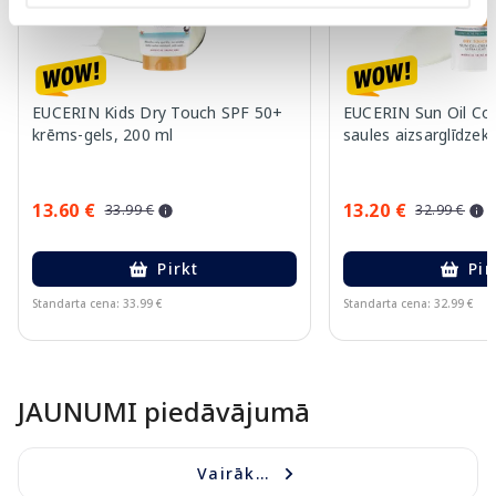
EUCERIN Kids Dry Touch SPF 50+
EUCERIN Sun Oil Co
krēms-gels, 200 ml
saules aizsarglīdzekl
13.60 €
13.20 €
33.99 €
32.99 €
Pirkt
Pir
Standarta cena: 33.99 €
Standarta cena: 32.99 €
Page 1 of 10
JAUNUMI piedāvājumā
Vairāk...