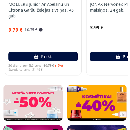
MOLLERS Junior Ar Apelsīnu un
JONAX Nervonex Plu
Citrona Garšu želejas zivtiņas, 45
maisiņos, 24 gab.
gab.
3.99 €
9.79 €
10.75 €
Pirkt
Pir
30 dienu zemākā cena:
10.75 €
(-9%)
Standarta cena: 21.49 €
Page 1 of 10