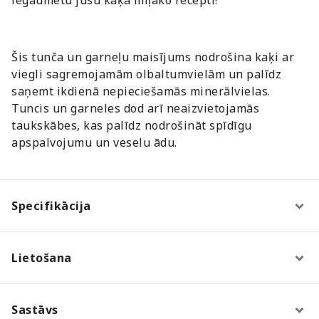
Šis tunča un garneļu maisījums nodrošina kaķi ar
viegli sagremojamām olbaltumvielām un palīdz
saņemt ikdienā nepieciešamās minerālvielas.
Tuncis un garneles dod arī neaizvietojamās
taukskābes, kas palīdz nodrošināt spīdīgu
apspalvojumu un veselu ādu.
Specifikācija
Lietošana
Sastāvs