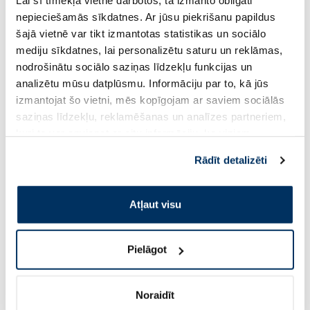
Lai šī tīmekļa vietne darbotos, tā izmanto obligāti
nepieciešamās sīkdatnes. Ar jūsu piekrišanu papildus
šajā vietnē var tikt izmantotas statistikas un sociālo
2.13 €
2.13 €
2.51 €
2.51 €
mediju sīkdatnes, lai personalizētu saturu un reklāmas,
nodrošinātu sociālo saziņas līdzekļu funkcijas un
analizētu mūsu datplūsmu. Informāciju par to, kā jūs
Pirkt
Pir
izmantojat šo vietni, mēs kopīgojam ar saviem sociālās
Standarta cena: 2.51 €
Standarta cena: 2.51 €
saziņas līdzekļu, reklamēšanas un analīzes partneriem,
kuri to var apvienot ar citu informāciju, ko viņiem
Page 1 of 10
sniedzat vai ko viņi apkopo, kad lietojat viņu
Rādīt detalizēti
Saules aizsardzībai vasarā ☀️
pakalpojumus. Ja piekrītat šo papildu sīkdatņu
izmantošanai, lūdzu, atzīmējiet savu izvēli:
Atļaut visu
Vairāk...
Pielāgot
-60%
-60%
Noraidīt