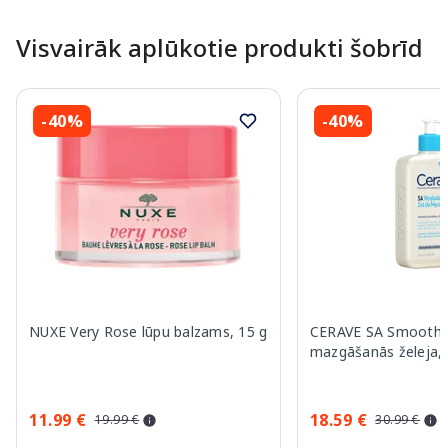
Visvairāk aplūkotie produkti šobrīd
-40%
-40%
NUXE Very Rose lūpu balzams, 15 g
CERAVE SA Smoothi
mazgāšanās želeja,
11.99 €
18.59 €
19.99 €
30.99 €