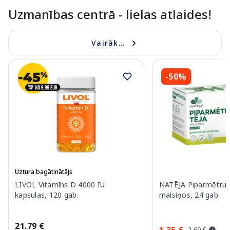
Uzmanības centrā - lielas atlaides!
Vairāk...
-50%
Uztura bagātinātājs
LIVOL Vitamīns D 4000 IU
NATĒJA Piparmētru 
kapsulas, 120 gab.
maisiņos, 24 gab.
21.79 €
1.35 €
2.69 €