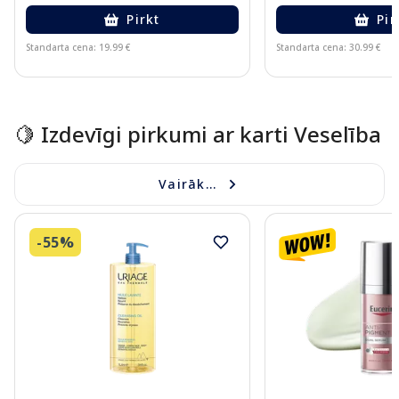
Pirkt
Pir
Standarta cena: 19.99 €
Standarta cena: 30.99 €
Page 1 of 15
🍋 Izdevīgi pirkumi ar karti Veselība
Vairāk...
-55%