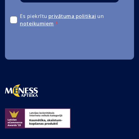
Es piekrītu
privātuma politikai
un
noteikumiem
*