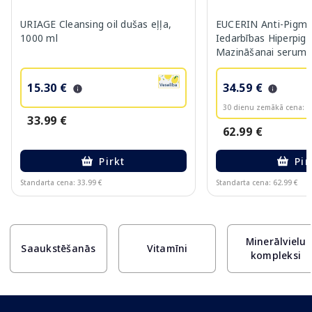
URIAGE Cleansing oil dušas eļļa,
EUCERIN Anti-Pigme
1000 ml
Iedarbības Hiperpig
Mazināšanai serums
15.30 €
34.59 €
30 dienu zemākā cena:
3
33.99 €
62.99 €
Pirkt
Pir
Standarta cena: 33.99 €
Standarta cena: 62.99 €
Page 1 of 10
Minerālvielu
Saaukstēšanās
Vitamīni
kompleksi