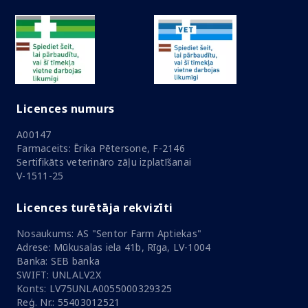
Licences numurs
A00147
Farmaceits: Ērika Pētersone, F-2146
Sertifikāts veterināro zāļu izplatīšanai
V-1511-25
Licences turētāja rekvizīti
Nosaukums: AS "Sentor Farm Aptiekas"
Adrese: Mūkusalas iela 41b, Rīga, LV-1004
Banka: SEB banka
SWIFT: UNLALV2X
Konts: LV75UNLA0055000329325
Reģ. Nr.: 55403012521