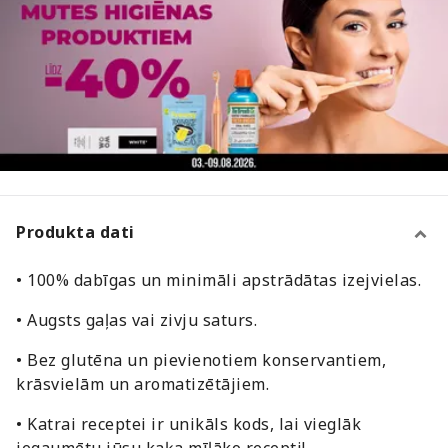
Produkta dati
• 100% dabīgas un minimāli apstrādātas izejvielas.
• Augsts gaļas vai zivju saturs.
• Bez glutēna un pievienotiem konservantiem,
krāsvielām un aromatizētājiem.
• Katrai receptei ir unikāls kods, lai vieglāk
iegaumētu jūsu kaķa mīļāko recepti!