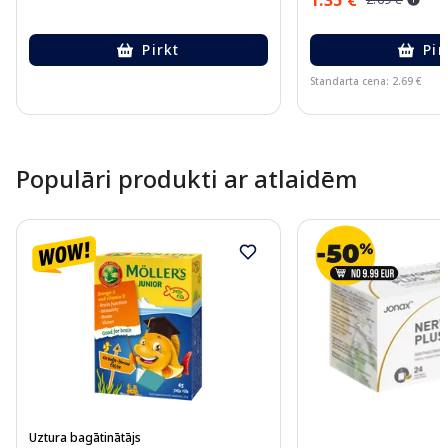
Pirkt
Pir
Standarta cena: 2.69 €
Page 1 of 10
Populāri produkti ar atlaidēm
Uztura bagātinātājs