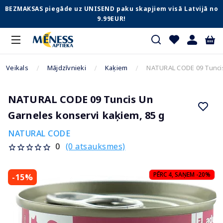
BEZMAKSAS piegāde uz UNISEND paku skapjiem visā Latvijā no
9.99EUR!
Veikals
Mājdzīvnieki
Kaķiem
NATURAL CODE 09 Tuncis
NATURAL CODE 09 Tuncis Un
Garneles konservi kaķiem, 85 g
NATURAL CODE
(0 atsauksmes)
0
PĒRC 4, SAŅEM -20%
-15%