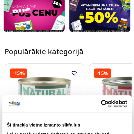
Populārākie kategorijā
-15%
-15%
PĒRC 4, SAŅEM -20%
PĒRC 4, SAŅEM -20%
Šī tīmekļa vietne izmanto sīkfailus
NATURAL CODE 16 Pelamīdas
NATURAL CODE 03 Vi
Šķēles konservi kaķiem, 85 g
konservi kaķiem, 85