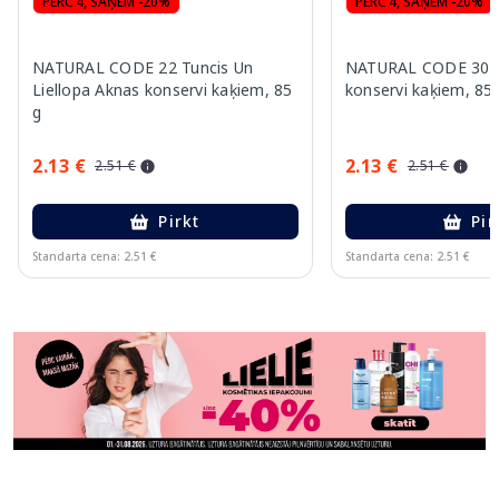
PĒRC 4, SAŅEM -20%
PĒRC 4, SAŅEM -20%
NATURAL CODE 22 Tuncis Un
NATURAL CODE 30 Vi
Liellopa Aknas konservi kaķiem, 85
konservi kaķiem, 85
g
2.13 €
2.13 €
2.51 €
2.51 €
Pirkt
Pir
Standarta cena: 2.51 €
Standarta cena: 2.51 €
Page 1 of 11