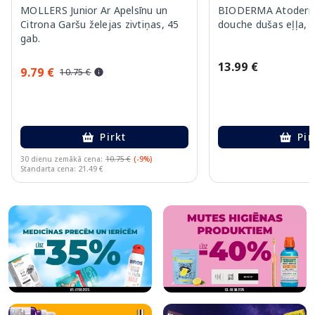
MOLLERS Junior Ar Apelsīnu un
BIODERMA Atoderm 
Citrona Garšu želejas zivtiņas, 45
douche dušas eļļa, 
gab.
13.99 €
9.79 €
10.75 €
Pirkt
Pir
30 dienu zemākā cena:
10.75 €
(-9%)
Standarta cena: 21.49 €
Page 1 of 10