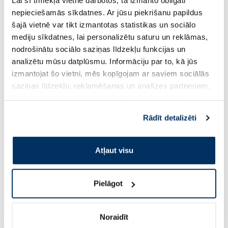
Lai šī tīmekļa vietne darbotos, tā izmanto obligāti
nepieciešamās sīkdatnes. Ar jūsu piekrišanu papildus
šajā vietnē var tikt izmantotas statistikas un sociālo
2.13 €
2.13 €
2.51 €
2.51 €
mediju sīkdatnes, lai personalizētu saturu un reklāmas,
nodrošinātu sociālo saziņas līdzekļu funkcijas un
analizētu mūsu datplūsmu. Informāciju par to, kā jūs
Pirkt
Pir
izmantojat šo vietni, mēs kopīgojam ar saviem sociālās
Standarta cena: 2.51 €
Standarta cena: 2.51 €
saziņas līdzekļu, reklamēšanas un analīzes partneriem,
kuri to var apvienot ar citu informāciju, ko viņiem
Page 1 of 10
sniedzat vai ko viņi apkopo, kad lietojat viņu
Rādīt detalizēti
Saules aizsardzībai vasarā ☀️
pakalpojumus. Ja piekrītat šo papildu sīkdatņu
izmantošanai, lūdzu, atzīmējiet savu izvēli:
Atļaut visu
Vairāk...
Pielāgot
-60%
-60%
Noraidīt