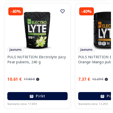
-40%
-40%
Jaunums
Jaunums
PULS NUTRITION Electrolyte Juicy
PULS NUTRITION Ele
Pear pulveris, 240 g
Orange-Mango pulver
10.61 €
7.37 €
17.69 €
12.29 €
Pirkt
Pir
Standarta cena: 17.69 €
Standarta cena: 12.29 €
Page 1 of 10