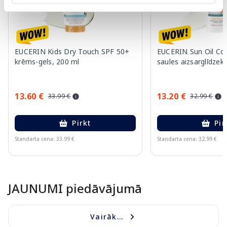
EUCERIN Kids Dry Touch SPF 50+
EUCERIN Sun Oil Co
krēms-gels, 200 ml
saules aizsarglīdzekl
13.60 €
13.20 €
33.99 €
32.99 €
Pirkt
Pir
Standarta cena: 33.99 €
Standarta cena: 32.99 €
Page 1 of 10
JAUNUMI piedāvājumā
Vairāk...