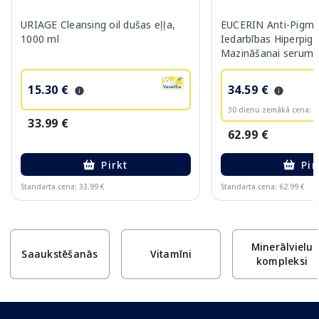
URIAGE Cleansing oil dušas eļļa,
EUCERIN Anti-Pigme
1000 ml
Iedarbības Hiperpig
Mazināšanai serums
15.30 €
34.59 €
30 dienu zemākā cena:
3
33.99 €
62.99 €
Pirkt
Pir
Standarta cena: 33.99 €
Standarta cena: 62.99 €
Page 1 of 10
Minerālvielu
Saaukstēšanās
Vitamīni
kompleksi