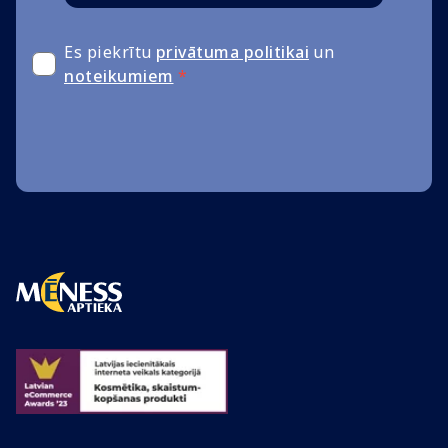
Es piekrītu
privātuma politikai
un
noteikumiem
*