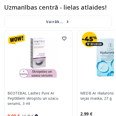
Uzmanības centrā - lielas atlaides!
Vairāk...
BEOTEBAL Lashes Pure Ar
MEDB Ar Hialuronsk
Peptīdiem skropstu un uzacu
sejas maska, 27 g
serums, 3 ml
2.99 €
9.99 €
10.45 €