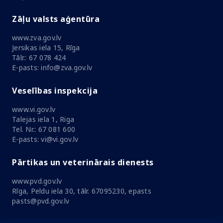
Zāļu valsts aģentūra
www.zva.gov.lv
Jersikas iela 15, Rīga
Tālr.: 67 078 424
E-pasts: info@zva.gov.lv
Veselības inspekcija
www.vi.gov.lv
Talejas iela 1, Riga
Tel. Nr.: 67 081 600
E-pasts: vi@vi.gov.lv
Pārtikas un veterinārais dienests
www.pvd.gov.lv
Rīga, Peldu iela 30, tālr. 67095230, epasts
pasts@pvd.gov.lv