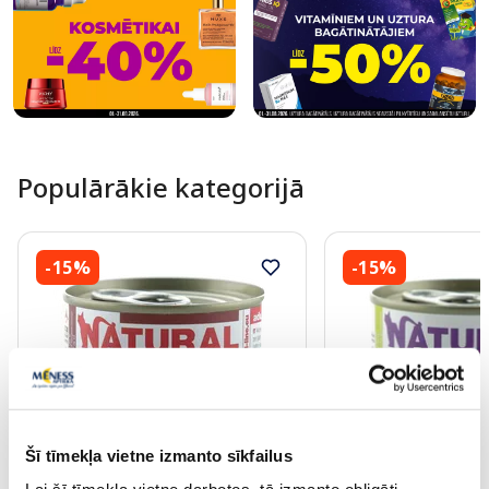
Populārākie kategorijā
-15%
-15%
PĒRC 4, SAŅEM -20%
PĒRC 4, SAŅEM -20%
Šī tīmekļa vietne izmanto sīkfailus
NATURAL CODE 04 Vista Un Tuncis
NATURAL CODE 21 Tu
konservi kaķiem, 85 g
Kartupeļi konservi k