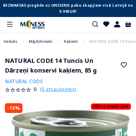
BEZMAKSAS piegāde uz UNISEND paku skapjiem visā Latvijā no
9.99EUR!
Veikals
Mājdzīvnieki
Kaķiem
NATURAL CODE 14 Tuncis
NATURAL CODE 14 Tuncis Un
Dārzeņi konservi kaķiem, 85 g
NATURAL CODE
(0 atsauksmes)
0
PĒRC 4, SAŅEM -20%
-15%