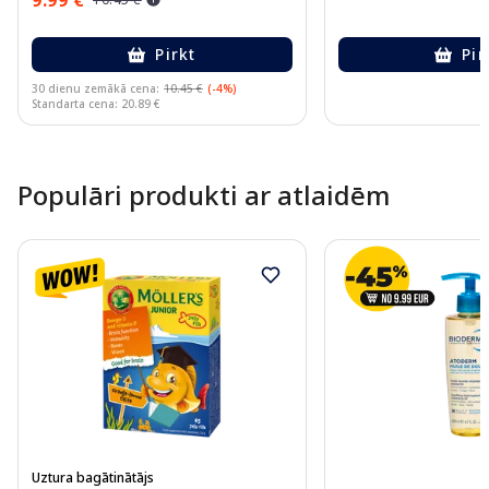
Pirkt
Pir
30 dienu zemākā cena:
10.45 €
(-4%)
Standarta cena: 20.89 €
Page 1 of 10
Populāri produkti ar atlaidēm
Uztura bagātinātājs