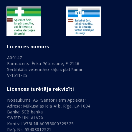
Licences numurs
A00147
Farmaceits: Ērika Pētersone, F-2146
Sertifikāts veterināro zāļu izplatīšanai
V-1511-25
Licences turētāja rekvizīti
Nosaukums: AS "Sentor Farm Aptiekas"
Adrese: Mūkusalas iela 41b, Rīga, LV-1004
Banka: SEB banka
SWIFT: UNLALV2X
Konts: LV75UNLA0055000329325
Reģ. Nr.: 55403012521