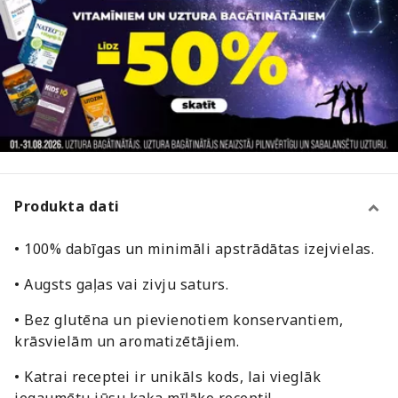
Produkta dati
• 100% dabīgas un minimāli apstrādātas izejvielas.
• Augsts gaļas vai zivju saturs.
• Bez glutēna un pievienotiem konservantiem,
krāsvielām un aromatizētājiem.
• Katrai receptei ir unikāls kods, lai vieglāk
iegaumētu jūsu kaķa mīļāko recepti!