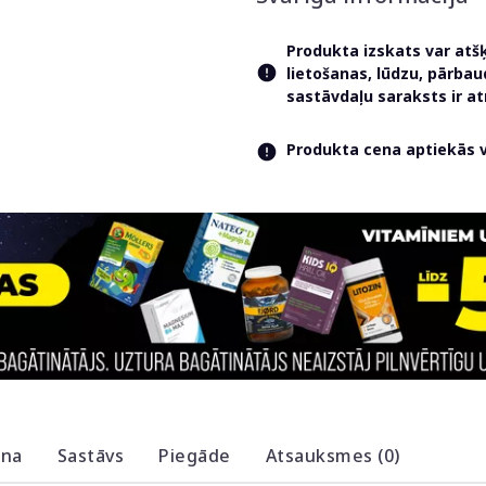
Produkta izskats var atš
lietošanas, lūdzu, pārba
sastāvdaļu saraksts ir 
Produkta cena aptiekās va
ana
Sastāvs
Piegāde
Atsauksmes (0)