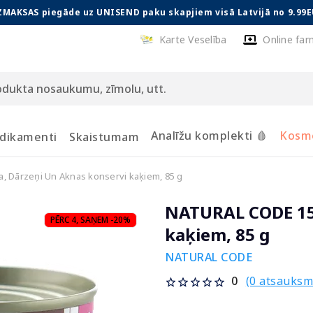
ZMAKSAS piegāde uz UNISEND paku skapjiem visā Latvijā no 9.99E
Karte Veselība
Online far
Analīžu komplekti 🩸
Kosmē
dikamenti
Skaistumam
, Dārzeņi Un Aknas konservi kaķiem, 85 g
NATURAL CODE 15 
PĒRC 4, SAŅEM -20%
kaķiem, 85 g
NATURAL CODE
(0 atsauksm
0