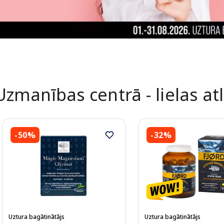
Uzmanības centrā - lielas at
-50%
-32%
Uztura bagātinātājs
Uztura bagātinātājs