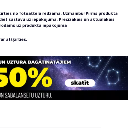
ķirties no fotoattēlā redzamā. Uzmanību! Pirms produkta
udiet sastāvu uz iepakojuma. Precīzākais un aktuālākais
atrodams uz produkta iepakojuma
r atšķirties.