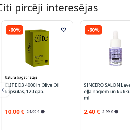
Citi pircēji interesējas
-60%
-60%
Uztura bagātinātājs
ELITE D3 4000 in Olive Oil
SINCERO SALON Lav
kapsulas, 120 gab.
eļļa nagiem un kutiku
ml
10.00 €
2.40 €
24.99 €
5.99 €