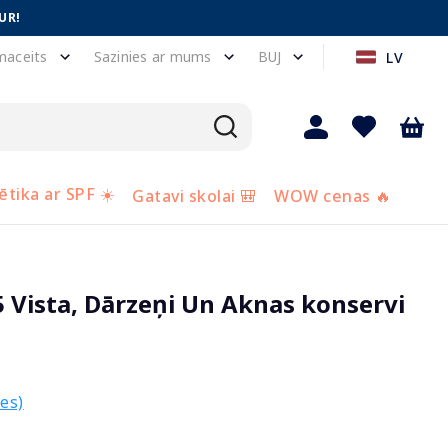
UR!
maceits
Sazinies ar mums
BUJ
LV
tika ar SPF ☀️
Gatavi skolai 🎒
WOW cenas 🔥
Vista, Dārzeņi Un Aknas konservi
es)