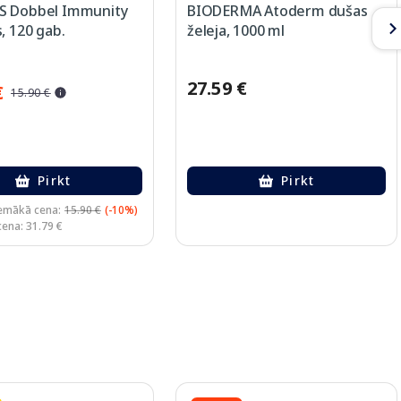
 Dobbel Immunity
BIODERMA Atoderm dušas
, 120 gab.
želeja, 1000 ml
27.59 €
€
15.90 €
Pirkt
Pirkt
emākā cena:
15.90 €
(-10%)
cena: 31.79 €