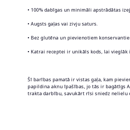
• 100% dabīgas un minimāli apstrādātas izej
• Augsts gaļas vai zivju saturs.
• Bez glutēna un pievienotiem konservantie
• Katrai receptei ir unikāls kods, lai vieglā
Šī barības pamatā ir vistas gaļa, kam pievie
papildina aknu īpašības, jo tās ir bagātīgs 
trakta darbību, savukārt rīsi sniedz neliel