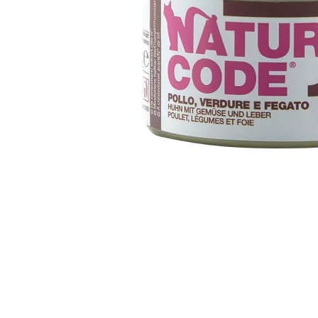
Item
1
of
1
Item
1
of
1