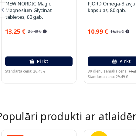
NEW NORDIC Magic
FJORD Omega-3 zivju 
Magnesium Glycinat
kapsulas, 80 gab.
tabletes, 60 gab.
13.25 €
10.99 €
26.49 €
16.22 €
Pirkt
Pirkt
Standarta cena: 26.49 €
30 dienu zemākā cena:
16.2
Standarta cena: 29.49 €
Page 1 of 2
Populāri produkti ar atlaid