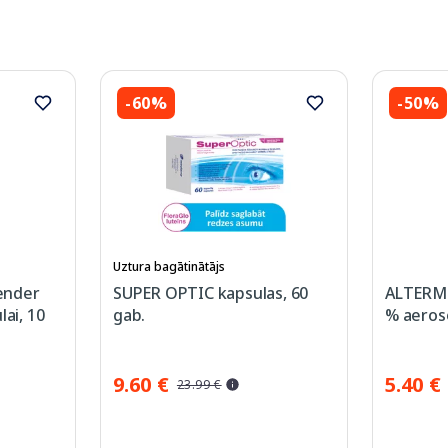
-60%
-50%
Uztura bagātinātājs
ender
SUPER OPTIC kapsulas, 60
ALTERME
lai, 10
gab.
% aeroso
9.60 €
5.40 €
23.99 €