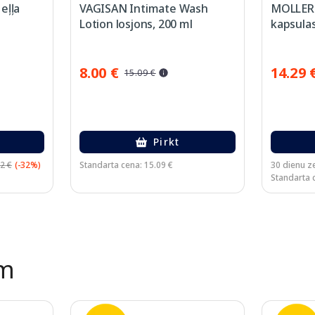
eļļa
VAGISAN Intimate Wash
MOLLERS
Lotion losjons, 200 ml
kapsulas
8.00 €
14.29 
15.09 €
Pirkt
2 €
(-32%)
Standarta cena: 15.09 €
30 dienu z
Standarta 
ēm