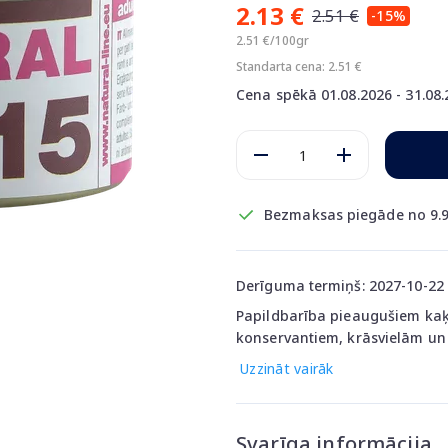
2.13 €
2.51 €
-15%
2.51 €/100gr
Standarta cena: 2.51 €
Cena spēkā 01.08.2026 - 31.08
Bezmaksas piegāde no 9.9
Derīguma termiņš: 2027-10-22
Papildbarība pieaugušiem kaķi
konservantiem, krāsvielām un 
Uzzināt vairāk
Svarīga informācija