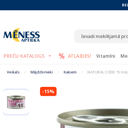
BE
PREČU KATALOGS
ATLAIDES!
Vitamīni
Me
Veikals
Mājdzīvnieki
Kaķiem
NATURAL CODE 15 Vista
-15%