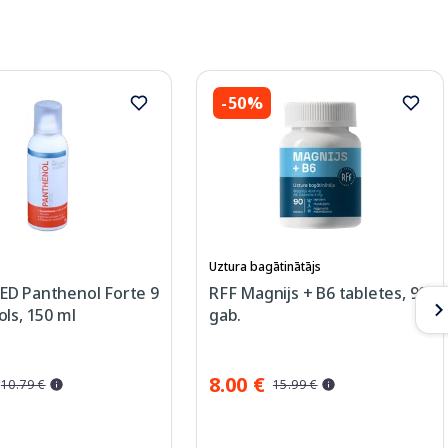
-50%
Uztura bagātinātājs
D Panthenol Forte 9
RFF Magnijs + B6 tabletes, 90
ls, 150 ml
gab.
8.00 €
10.79 €
15.99 €