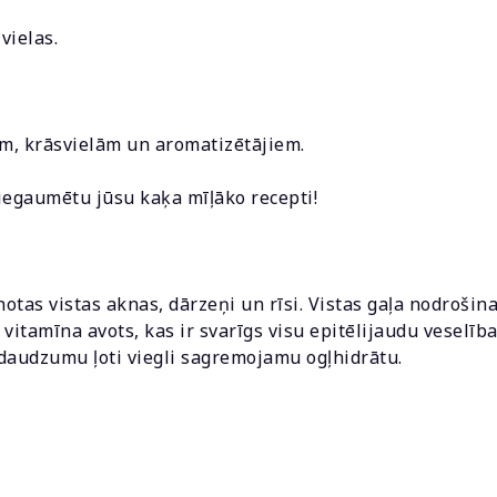
vielas.
m, krāsvielām un aromatizētājiem.
k iegaumētu jūsu kaķa mīļāko recepti!
notas vistas aknas, dārzeņi un rīsi. Vistas gaļa nodrošin
A vitamīna avots, kas ir svarīgs visu epitēlijaudu veselī
u daudzumu ļoti viegli sagremojamu ogļhidrātu.