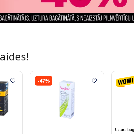
laides!
-47%
Uztura bag