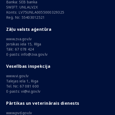
Banka: SEB banka
SWIFT: UNLALV2X
Konts: LV75UNLA0055000329325
Reģ. Nr.: 55403012521
Zāļu valsts aģentūra
www.zva.gov.lv
Jersikas iela 15, Rīga
Tālr.: 67 078 424
E-pasts: info@zva.gov.lv
Veselības inspekcija
www.vi.gov.lv
Talejas iela 1, Riga
Tel. Nr.: 67 081 600
E-pasts: vi@vi.gov.lv
Pārtikas un veterinārais dienests
www.pvd.gov.lv