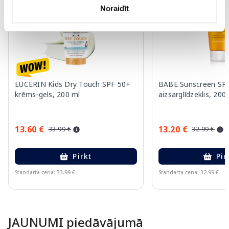
Noraidīt
EUCERIN Kids Dry Touch SPF 50+
BABE Sunscreen SPF
krēms-gels, 200 ml
aizsarglīdzeklis, 200
13.60 €
13.20 €
33.99 €
32.99 €
Pirkt
Pir
Standarta cena: 33.99 €
Standarta cena: 32.99 €
Page 1 of 10
JAUNUMI piedāvājumā