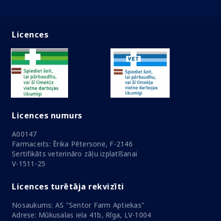
Licences
Licences numurs
A00147
Farmaceits: Ērika Pētersone, F-2146
Sertifikāts veterināro zāļu izplatīšanai
V-1511-25
Licences turētāja rekvizīti
Nosaukums: AS "Sentor Farm Aptiekas"
Adrese: Mūkusalas iela 41b, Rīga, LV-1004