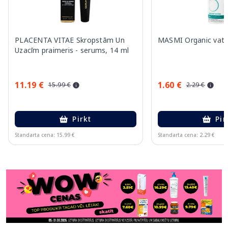
PLACENTA VITAE Skropstām Un
MASMI Organic vates
Uzacīm praimeris - serums, 14 ml
11.19 €
1.60 €
15.99 €
2.29 €
Pirkt
Pir
Standarta cena: 15.99 €
Standarta cena: 2.29 €
Page 1 of 11