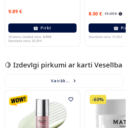
9.89 €
8.00 €
15.09 €
Pirkt
Pir
30 dienu zemākā cena:
9.79 €
Standarta cena: 15.09 €
Standarta cena: 20.29 €
Page 1 of 15
🍋 Izdevīgi pirkumi ar karti Veselība
Vairāk...
-60%