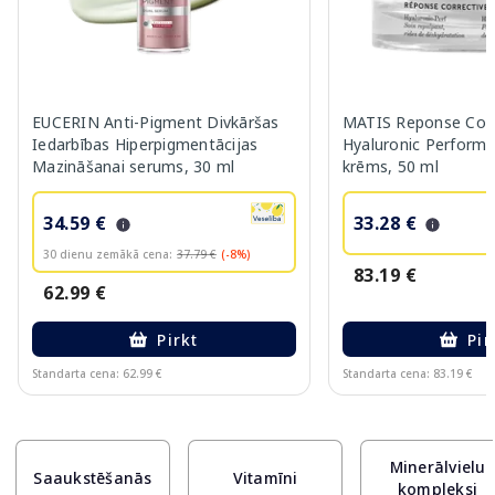
EUCERIN Anti-Pigment Divkāršas
MATIS Reponse Corr
Iedarbības Hiperpigmentācijas
Hyaluronic Performa
Mazināšanai serums, 30 ml
krēms, 50 ml
34.59 €
33.28 €
30 dienu zemākā cena:
37.79 €
(-8%)
83.19 €
62.99 €
Pirkt
Pir
Standarta cena: 62.99 €
Standarta cena: 83.19 €
Page 1 of 10
Minerālvielu
Saaukstēšanās
Vitamīni
kompleksi