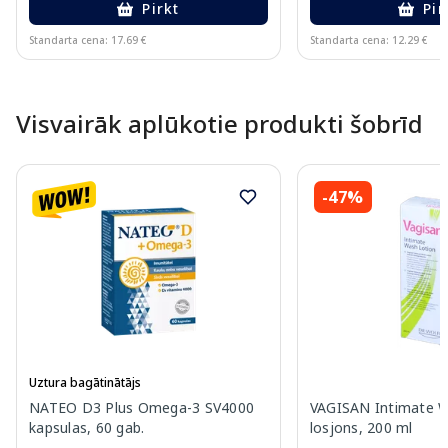
Pirkt
Pir
Standarta cena: 17.69 €
Standarta cena: 12.29 €
Page 1 of 10
Visvairāk aplūkotie produkti šobrīd
-47%
Uztura bagātinātājs
NATEO D3 Plus Omega-3 SV4000
VAGISAN Intimate W
kapsulas, 60 gab.
losjons, 200 ml