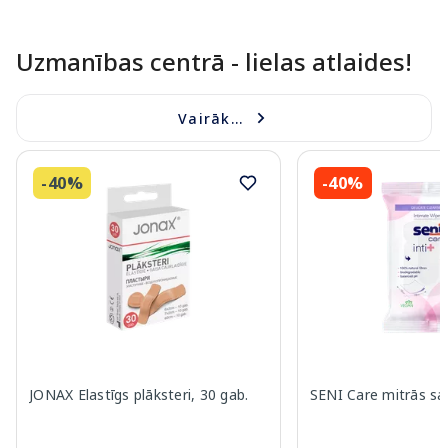
Uzmanības centrā - lielas atlaides!
Vairāk...
-40%
-40%
JONAX Elastīgs plāksteri, 30 gab.
SENI Care mitrās sal