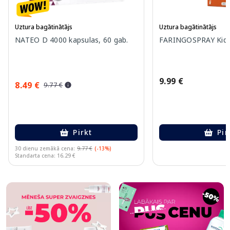
Uztura bagātinātājs
Uztura bagātinātājs
NATEO D 4000 kapsulas, 60 gab.
FARINGOSPRAY Kids 
9.99 €
8.49 €
9.77 €
Pirkt
Pir
30 dienu zemākā cena:
9.77 €
(-13%)
Standarta cena: 16.29 €
Page 1 of 10