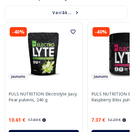
Vairāk...
-40%
-40%
Jaunums
Jaunums
PULS NUTRITION Electrolyte Juicy
PULS NUTRITION Ele
Pear pulveris, 240 g
Raspberry Bliss pulve
10.61 €
7.37 €
17.69 €
12.29 €