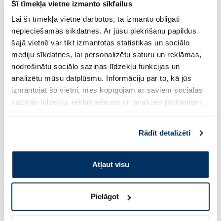
Šī tīmekļa vietne izmanto sīkfailus
PĒRC 4, SAŅEM -20%
PĒRC 4, SAŅEM -20%
Lai šī tīmekļa vietne darbotos, tā izmanto obligāti
NATURAL CODE 07 Vista Un
NATURAL CODE 21 Tu
Liellops konservi kaķiem, 85 g
Kartupeļi konservi k
nepieciešamās sīkdatnes. Ar jūsu piekrišanu papildus
šajā vietnē var tikt izmantotas statistikas un sociālo
mediju sīkdatnes, lai personalizētu saturu un reklāmas,
2.13 €
2.13 €
2.51 €
2.51 €
nodrošinātu sociālo saziņas līdzekļu funkcijas un
analizētu mūsu datplūsmu. Informāciju par to, kā jūs
izmantojat šo vietni, mēs kopīgojam ar saviem sociālās
Pirkt
Pir
saziņas līdzekļu, reklamēšanas un analīzes partneriem,
Standarta cena: 2.51 €
Standarta cena: 2.51 €
kuri to var apvienot ar citu informāciju, ko viņiem
sniedzat vai ko viņi apkopo, kad lietojat viņu
Page 1 of 10
Rādīt detalizēti
pakalpojumus. Ja piekrītat šo papildu sīkdatņu
Saules aizsardzībai vasarā ☀️
izmantošanai, lūdzu, atzīmējiet savu izvēli:
Atļaut visu
Vairāk...
Pielāgot
-60%
-60%