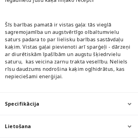
Šīs barības pamatā ir vistas gaļa: tās vieglā
sagremojamība un augstvērtīgo olbaltumvielu
saturs padara to par lielisku barības sastāvdaļu
kaķim. Vistas gaļai pievienoti arī sparģeļi - dārzeņi
ar diurētiskām īpašībām un augstu šķiedrvielu
saturu, kas veicina zarnu trakta veselību. Neliels
rīsu daudzums nodrošina kaķim ogļhidrātus, kas
nepieciešami enerģijai.
Specifikācija
Lietošana