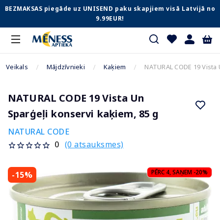
BEZMAKSAS piegāde uz UNISEND paku skapjiem visā Latvijā no
9.99EUR!
Veikals
Mājdzīvnieki
Kaķiem
NATURAL CODE 19 Vista U
NATURAL CODE 19 Vista Un
Sparģeļi konservi kaķiem, 85 g
NATURAL CODE
(0 atsauksmes)
0
PĒRC 4, SAŅEM -20%
-15%