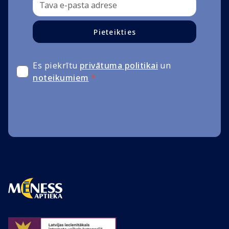
Pieteikties
Es piekrītu
privātuma politikai
un
noteikumiem
*