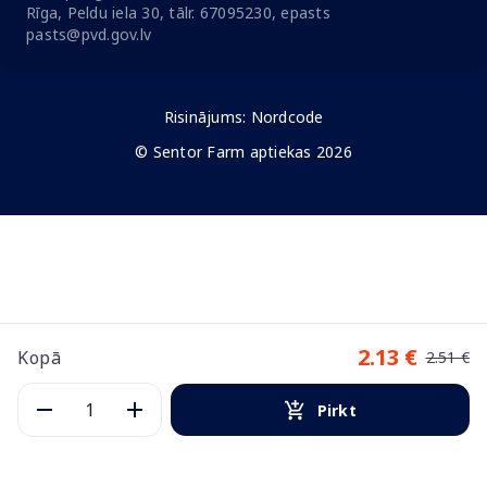
Rīga, Peldu iela 30, tālr. 67095230, epasts
pasts@pvd.gov.lv
Risinājums:
Nordcode
© Sentor Farm aptiekas 2026
2.13 €
Kopā
2.51 €
Pirkt