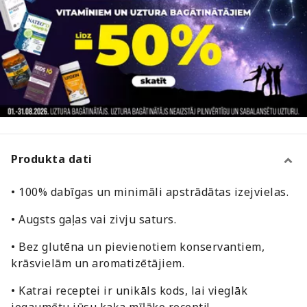
Produkta dati
• 100% dabīgas un minimāli apstrādātas izejvielas.
• Augsts gaļas vai zivju saturs.
• Bez glutēna un pievienotiem konservantiem,
krāsvielām un aromatizētājiem.
• Katrai receptei ir unikāls kods, lai vieglāk
iegaumētu jūsu kaķa mīļāko recepti!