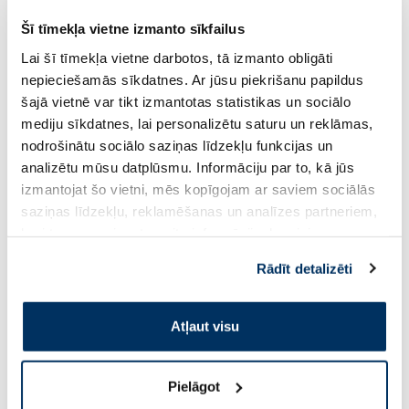
Šī tīmekļa vietne izmanto sīkfailus
Lai šī tīmekļa vietne darbotos, tā izmanto obligāti
PĒRC 4, SAŅEM -20%
PĒRC 4, SAŅEM -20%
nepieciešamās sīkdatnes. Ar jūsu piekrišanu papildus
NATURAL CODE 11 Tuncis Un
NATURAL CODE 06 V
šajā vietnē var tikt izmantotas statistikas un sociālo
Alveja konservi kaķiem, 85 g
Dārzeņi konservi ka
mediju sīkdatnes, lai personalizētu saturu un reklāmas,
nodrošinātu sociālo saziņas līdzekļu funkcijas un
analizētu mūsu datplūsmu. Informāciju par to, kā jūs
2.13 €
2.13 €
2.51 €
2.51 €
izmantojat šo vietni, mēs kopīgojam ar saviem sociālās
saziņas līdzekļu, reklamēšanas un analīzes partneriem,
kuri to var apvienot ar citu informāciju, ko viņiem
Pirkt
Pir
sniedzat vai ko viņi apkopo, kad lietojat viņu
Standarta cena: 2.51 €
Standarta cena: 2.51 €
Rādīt detalizēti
pakalpojumus. Ja piekrītat šo papildu sīkdatņu
Page 1 of 10
izmantošanai, lūdzu, atzīmējiet savu izvēli:
Atļaut visu
Saules aizsardzībai vasarā ☀️
Pielāgot
Vairāk...