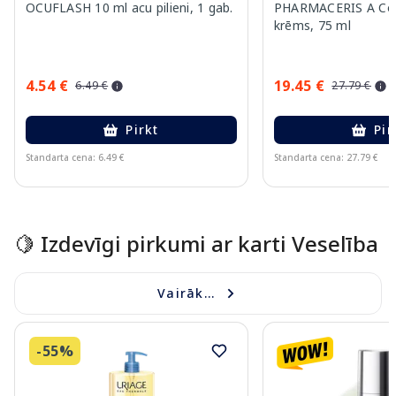
OCUFLASH 10 ml acu pilieni, 1 gab.
PHARMACERIS A Cor
krēms, 75 ml
4.54 €
19.45 €
6.49 €
27.79 €
Pirkt
Pir
Standarta cena: 6.49 €
Standarta cena: 27.79 €
Page 1 of 15
🍋 Izdevīgi pirkumi ar karti Veselība
Vairāk...
-55%