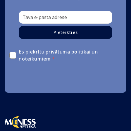
Pieteikties
Es piekrītu
privātuma politikai
un
noteikumiem
*