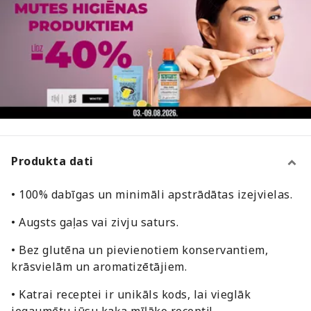
Produkta dati
• 100% dabīgas un minimāli apstrādātas izejvielas.
• Augsts gaļas vai zivju saturs.
• Bez glutēna un pievienotiem konservantiem,
krāsvielām un aromatizētājiem.
• Katrai receptei ir unikāls kods, lai vieglāk
iegaumētu jūsu kaķa mīļāko recepti!