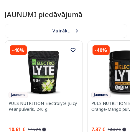
JAUNUMI piedāvājumā
Vairāk...
-40%
-40%
Jaunums
Jaunums
PULS NUTRITION Electrolyte Juicy
PULS NUTRITION Ele
Pear pulveris, 240 g
Orange-Mango pulver
10.61 €
7.37 €
17.69 €
12.29 €