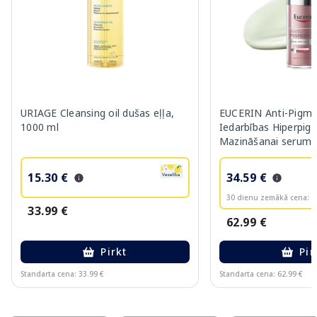
URIAGE Cleansing oil dušas eļļa,
EUCERIN Anti-Pigme
1000 ml
Iedarbības Hiperpig
Mazināšanai serums
15.30 €
34.59 €
30 dienu zemākā cena:
3
33.99 €
62.99 €
Pirkt
Pir
Standarta cena: 33.99 €
Standarta cena: 62.99 €
Page 1 of 10