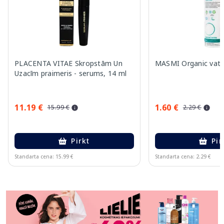
PLACENTA VITAE Skropstām Un
MASMI Organic vates
Uzacīm praimeris - serums, 14 ml
11.19 €
1.60 €
15.99 €
2.29 €
Pirkt
Pir
Standarta cena: 15.99 €
Standarta cena: 2.29 €
Page 1 of 11