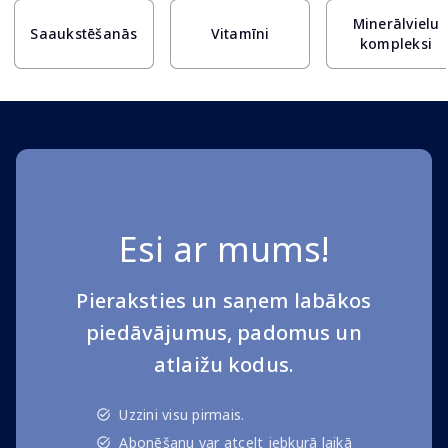
Minerālvielu
Saaukstēšanās
Vitamīni
kompleksi
Esi ar mums!
Pieraksties un saņem labākos
piedāvājumus, padomus un
atlaižu kodus.
Uzzini visu pirmais.
Abonēšanu var atcelt jebkurā laikā