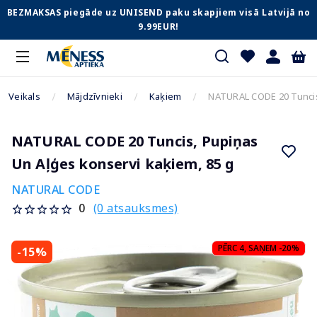
BEZMAKSAS piegāde uz UNISEND paku skapjiem visā Latvijā no
9.99EUR!
Veikals
Mājdzīvnieki
Kaķiem
NATURAL CODE 20 Tuncis,
NATURAL CODE 20 Tuncis, Pupiņas
Un Aļģes konservi kaķiem, 85 g
NATURAL CODE
(0 atsauksmes)
0
PĒRC 4, SAŅEM -20%
-15%