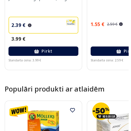
1.55 €
2.59 €
2.39 €
3.99 €
Pirkt
Pir
Standarta cena: 3.99 €
Standarta cena: 2.59 €
Page 1 of 10
Populāri produkti ar atlaidēm