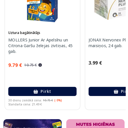
Uztura bagātinātājs
MOLLERS Junior Ar Apelsīnu un
JONAX Nervonex Plu
Citrona Garšu želejas zivtiņas, 45
maisiņos, 24 gab.
gab.
3.99 €
9.79 €
10.75 €
Pirkt
Pir
30 dienu zemākā cena:
10.75 €
(-9%)
Standarta cena: 21.49 €
Page 1 of 10