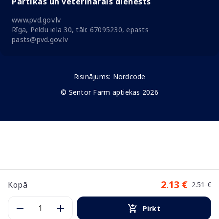
Pārtikas un veterinārais dienests
www.pvd.gov.lv
Rīga, Peldu iela 30, tālr. 67095230, epasts
pasts@pvd.gov.lv
Risinājums:
Nordcode
© Sentor Farm aptiekas 2026
2.13 €
Kopā
2.51 €
Pirkt