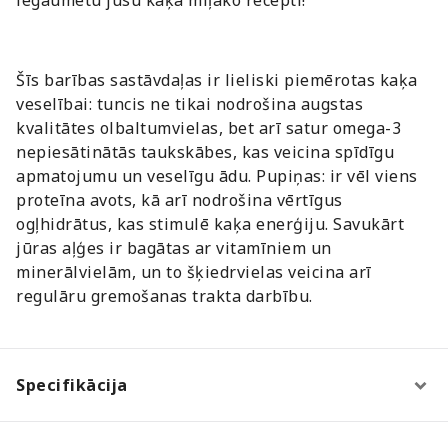
Šīs barības sastāvdaļas ir lieliski piemērotas kaķa
veselībai: tuncis ne tikai nodrošina augstas
kvalitātes olbaltumvielas, bet arī satur omega-3
nepiesātinātās taukskābes, kas veicina spīdīgu
apmatojumu un veselīgu ādu. Pupiņas: ir vēl viens
proteīna avots, kā arī nodrošina vērtīgus
ogļhidrātus, kas stimulē kaķa enerģiju. Savukārt
jūras aļģes ir bagātas ar vitamīniem un
minerālvielām, un to šķiedrvielas veicina arī
regulāru gremošanas trakta darbību.
Specifikācija