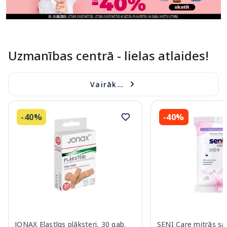
Uzmanības centrā - lielas atlaides!
Vairāk...
-40%
-40%
JONAX Elastīgs plāksteri, 30 gab.
SENI Care mitrās sal