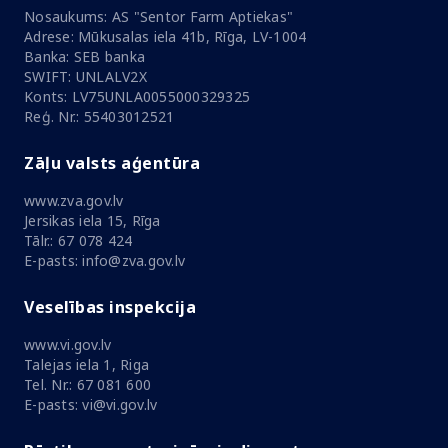
Nosaukums: AS "Sentor Farm Aptiekas"
Adrese: Mūkusalas iela 41b, Rīga, LV-1004
Banka: SEB banka
SWIFT: UNLALV2X
Konts: LV75UNLA0055000329325
Reģ. Nr.: 55403012521
Zāļu valsts aģentūra
www.zva.gov.lv
Jersikas iela 15, Rīga
Tālr.: 67 078 424
E-pasts: info@zva.gov.lv
Veselības inspekcija
www.vi.gov.lv
Talejas iela 1, Riga
Tel. Nr.: 67 081 600
E-pasts: vi@vi.gov.lv