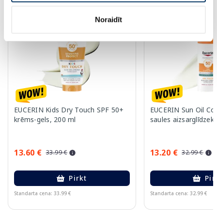
Noraidīt
-60%
-60%
EUCERIN Kids Dry Touch SPF 50+
EUCERIN Sun Oil Co
krēms-gels, 200 ml
saules aizsarglīdzekl
13.60 €
13.20 €
33.99 €
32.99 €
Pirkt
Pir
Standarta cena: 33.99 €
Standarta cena: 32.99 €
Page 1 of 10