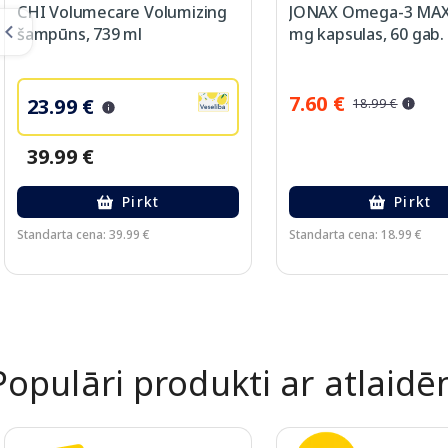
CHI Volumecare Volumizing
JONAX Omega-3 MAX
šampūns, 739 ml
mg kapsulas, 60 gab.
7.60 €
23.99 €
18.99 €
39.99 €
Pirkt
Pirkt
Standarta cena: 39.99 €
Standarta cena: 18.99 €
Page 1 of 2
Populāri produkti ar atlaid