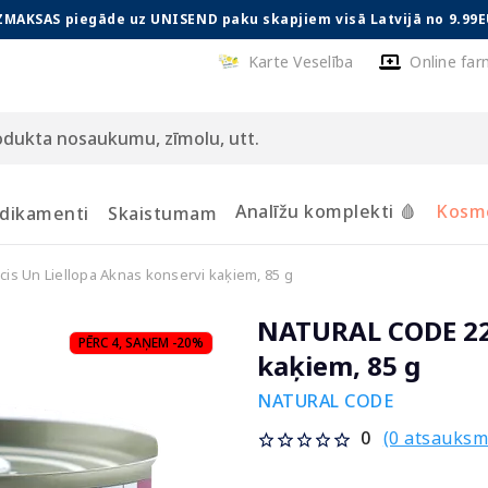
ZMAKSAS piegāde uz UNISEND paku skapjiem visā Latvijā no 9.99E
Karte Veselība
Online far
Analīžu komplekti 🩸
Kosmē
dikamenti
Skaistumam
s Un Liellopa Aknas konservi kaķiem, 85 g
NATURAL CODE 22 
PĒRC 4, SAŅEM -20%
kaķiem, 85 g
NATURAL CODE
(0 atsauksm
0