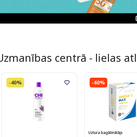
Uzmanības centrā - lielas at
-40%
-60%
Uztura bagātinātājs