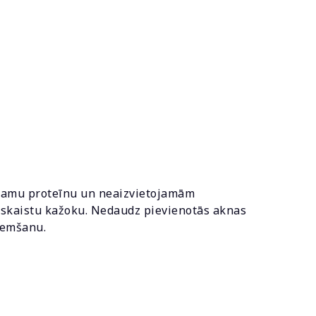
mojamu proteīnu un neaizvietojamām
 skaistu kažoku. Nedaudz pievienotās aknas
ņemšanu.