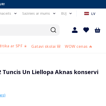
UR!
maceits
Sazinies ar mums
BUJ
LV
tika ar SPF ☀️
Gatavi skolai 🎒
WOW cenas 🔥
Tuncis Un Liellopa Aknas konservi
es)