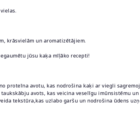
vielas.
m, krāsvielām un aromatizētājiem.
k iegaumētu jūsu kaķa mīļāko recepti!
veno proteīna avotu, kas nodrošina kaķi ar viegli sagre
 taukskābju avots, kas veicina veselīgu imūnsistēmu un
ejveida tekstūra,kas uzlabo garšu un nodrošina ūdens uz