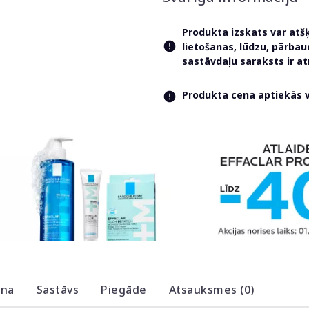
Produkta izskats var atš
lietošanas, lūdzu, pārba
sastāvdaļu saraksts ir 
Produkta cena aptiekās va
ana
Sastāvs
Piegāde
Atsauksmes (0)