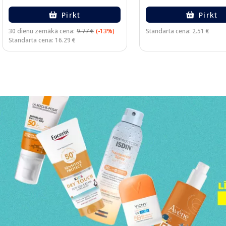
Pirkt
Pirkt
30 dienu zemākā cena:
9.77 €
(-13%)
Standarta cena: 2.51 €
Standarta cena: 16.29 €
Page 1 of 3