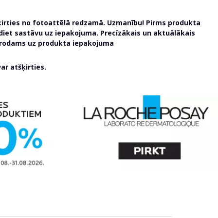
ķirties no fotoattēlā redzamā. Uzmanību! Pirms produkta
udiet sastāvu uz iepakojuma. Precīzākais un aktuālākais
atrodams uz produkta iepakojuma
r atšķirties.