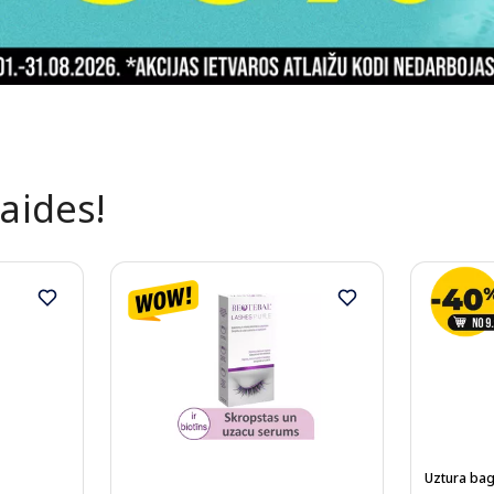
laides!
Uztura bag