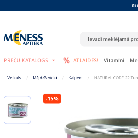
BE
PREČU KATALOGS
ATLAIDES!
Vitamīni
Me
Veikals
Mājdzīvnieki
Kaķiem
NATURAL CODE 22 Tunci
-15%