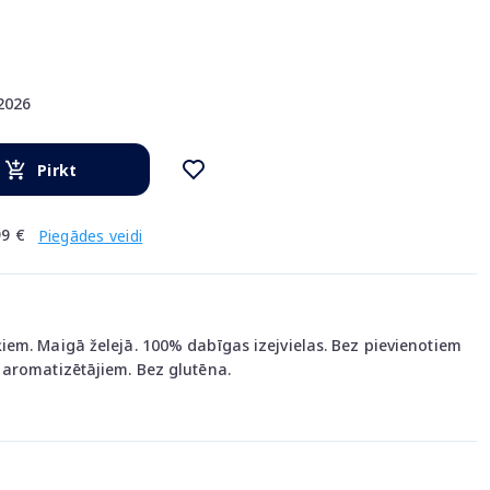
.2026
Pirkt
9 €
Piegādes veidi
em. Maigā želejā. 100% dabīgas izejvielas. Bez pievienotiem
aromatizētājiem. Bez glutēna.