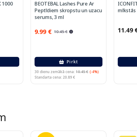
 1000
BEOTEBAL Lashes Pure Ar
ICONFIT
Peptīdiem skropstu un uzacu
mīkstās 
serums, 3 ml
11.49 
9.99 €
10.45 €
Pirkt
30 dienu zemākā cena:
10.45 €
(-4%)
Standarta cena: 20.89 €
ēm