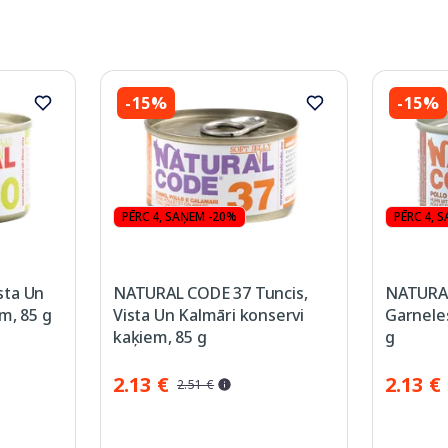
-15%
-15%
PĒRC 4, SAŅEM -20%
PĒRC 4, 
sta Un
NATURAL CODE 37 Tuncis,
NATURAL
m, 85 g
Vista Un Kalmāri konservi
Garneles
kaķiem, 85 g
g
2.13 €
2.13 €
2.51 €