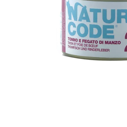
Item
1
of
1
Item
1
of
1