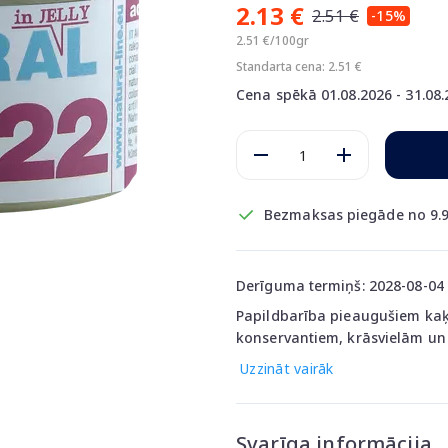
2.13 €
2.51 €
-15%
2.51 €/100gr
Standarta cena: 2.51 €
Cena spēkā 01.08.2026 - 31.08
Bezmaksas piegāde no 9.9
Derīguma termiņš: 2028-08-04
Papildbarība pieaugušiem kaķi
konservantiem, krāsvielām un 
Uzzināt vairāk
Svarīga informācija