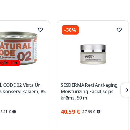
-30%
SAŅEM -20%
 CODE 02 Vista Un
SESDERMA Reti Anti-aging
 konservi kaķiem, 85
Moisturizing Facial sejas
krēms, 50 ml
40.59 €
2.51 €
57.99 €