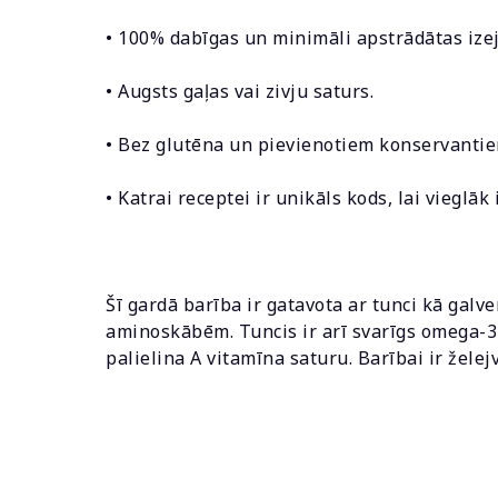
• 100% dabīgas un minimāli apstrādātas izej
• Augsts gaļas vai zivju saturs.
• Bez glutēna un pievienotiem konservantie
• Katrai receptei ir unikāls kods, lai vieglā
Šī gardā barība ir gatavota ar tunci kā gal
aminoskābēm. Tuncis ir arī svarīgs omega-3
palielina A vitamīna saturu. Barībai ir žel