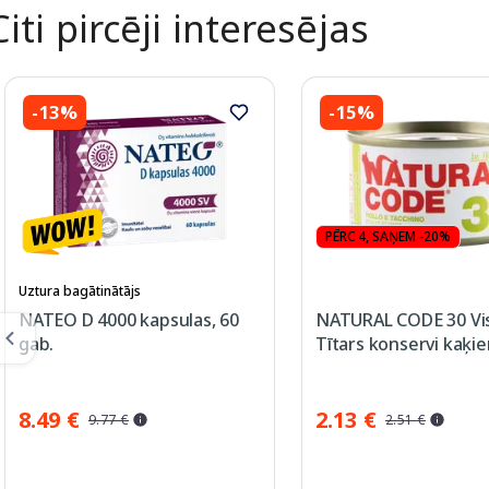
Citi pircēji interesējas
-13%
-15%
PĒRC 4, SAŅEM -20%
Uztura bagātinātājs
NATEO D 4000 kapsulas, 60
NATURAL CODE 30 Vi
gab.
Tītars konservi kaķie
8.49 €
2.13 €
9.77 €
2.51 €