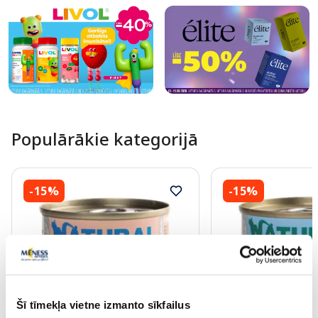
Populārākie kategorijā
-15%
-15%
PĒRC 4, SAŅEM -20%
PĒRC 4, SAŅEM -20%
Šī tīmekļa vietne izmanto sīkfailus