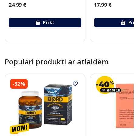
24.99 €
17.99 €
Pirkt
Pir
Page 1 of 10
Populāri produkti ar atlaidēm
-32%