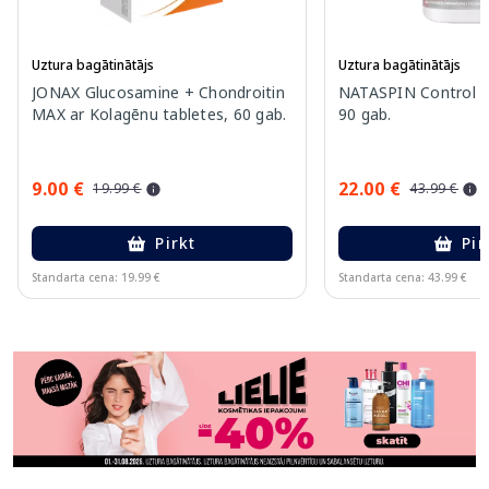
Uztura bagātinātājs
Uztura bagātinātājs
JONAX Glucosamine + Chondroitin
NATASPIN Control P
MAX ar Kolagēnu tabletes, 60 gab.
90 gab.
9.00 €
22.00 €
19.99 €
43.99 €
Pirkt
Pir
Standarta cena: 19.99 €
Standarta cena: 43.99 €
Page 1 of 11