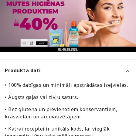
Produkta dati
• 100% dabīgas un minimāli apstrādātas izejvielas.
• Augsts gaļas vai zivju saturs.
• Bez glutēna un pievienotiem konservantiem,
krāsvielām un aromatizētājiem.
• Katrai receptei ir unikāls kods, lai vieglāk
iegaumētu jūsu kaķa mīļāko recepti!