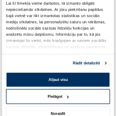
NATURAL CODE Steril 04 Tuncis Un
NATURAL CODE Steri
Lai šī tīmekļa vietne darbotos, tā izmanto obligāti
Anšovi konservi kaķiem, 85 g
Jūras Asaris konserv
nepieciešamās sīkdatnes. Ar jūsu piekrišanu papildus
šajā vietnē var tikt izmantotas statistikas un sociālo
mediju sīkdatnes, lai personalizētu saturu un reklāmas,
2.13 €
2.13 €
2.51 €
2.51 €
nodrošinātu sociālo saziņas līdzekļu funkcijas un
analizētu mūsu datplūsmu. Informāciju par to, kā jūs
Pirkt
Pir
izmantojat šo vietni, mēs kopīgojam ar saviem sociālās
saziņas līdzekļu, reklamēšanas un analīzes partneriem,
Standarta cena: 2.51 €
Standarta cena: 2.51 €
kuri to var apvienot ar citu informāciju, ko viņiem
Page 1 of 10
sniedzat vai ko viņi apkopo, kad lietojat viņu
Rādīt detalizēti
pakalpojumus. Ja piekrītat šo papildu sīkdatņu
Saules aizsardzībai vasarā ☀️
izmantošanai, lūdzu, atzīmējiet savu izvēli:
Atļaut visu
Vairāk...
Pielāgot
-60%
-60%
Noraidīt