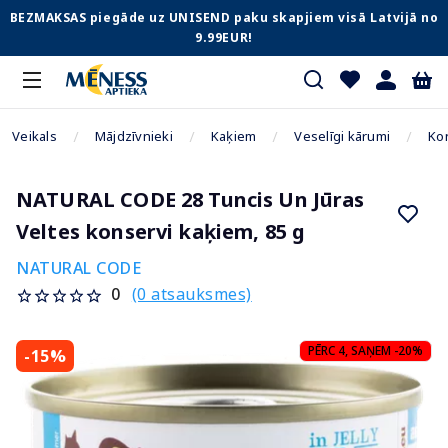
BEZMAKSAS piegāde uz UNISEND paku skapjiem visā Latvijā no
9.99EUR!
Veikals
Mājdzīvnieki
Kaķiem
Veselīgi kārumi
Ko
NATURAL CODE 28 Tuncis Un Jūras
Veltes konservi kaķiem, 85 g
NATURAL CODE
(0 atsauksmes)
0
PĒRC 4, SAŅEM -20%
-15%