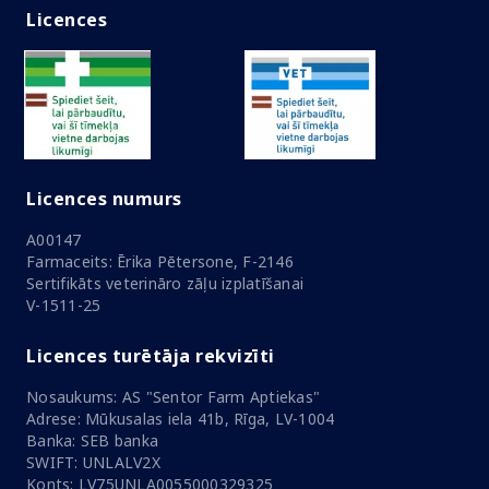
Licences
Licences numurs
A00147
Farmaceits: Ērika Pētersone, F-2146
Sertifikāts veterināro zāļu izplatīšanai
V-1511-25
Licences turētāja rekvizīti
Nosaukums: AS "Sentor Farm Aptiekas"
Adrese: Mūkusalas iela 41b, Rīga, LV-1004
Banka: SEB banka
SWIFT: UNLALV2X
Konts: LV75UNLA0055000329325