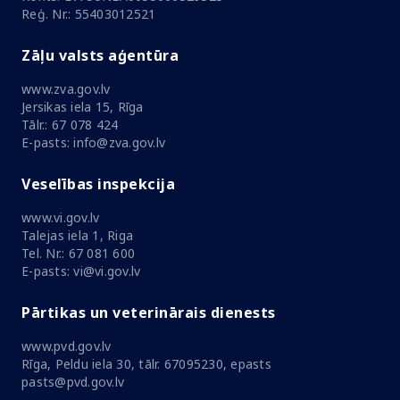
Reģ. Nr.: 55403012521
Zāļu valsts aģentūra
www.zva.gov.lv
Jersikas iela 15, Rīga
Tālr.: 67 078 424
E-pasts: info@zva.gov.lv
Veselības inspekcija
www.vi.gov.lv
Talejas iela 1, Riga
Tel. Nr.: 67 081 600
E-pasts: vi@vi.gov.lv
Pārtikas un veterinārais dienests
www.pvd.gov.lv
Rīga, Peldu iela 30, tālr. 67095230, epasts
pasts@pvd.gov.lv