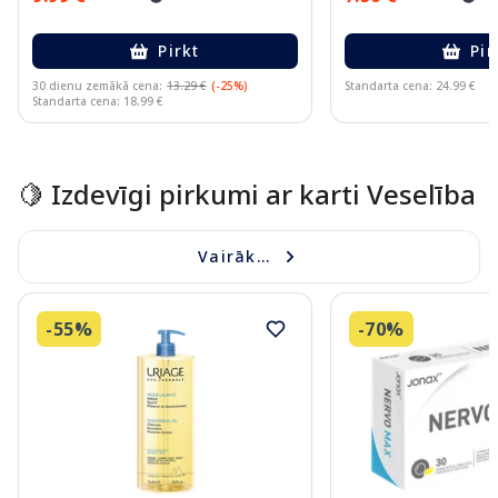
Pirkt
Pir
30 dienu zemākā cena:
13.29 €
(-25%)
Standarta cena: 24.99 €
Standarta cena: 18.99 €
Page 1 of 15
🍋 Izdevīgi pirkumi ar karti Veselība
Vairāk...
-55%
-70%