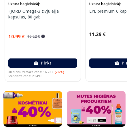
Uztura bagātinātājs
Uztura bagātinātājs
FJORD Omega-3 zivju eļļa
LYL premium C kapsu
kapsulas, 80 gab.
11.29 €
10.99 €
16.22 €
Pirkt
Pir
30 dienu zemākā cena:
16.22 €
(-32%)
Standarta cena: 29.49 €
Page 1 of 10