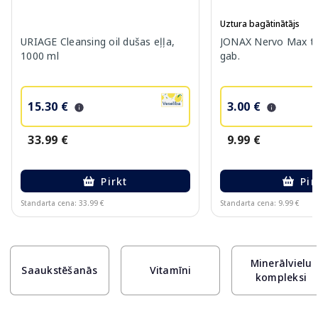
Uztura bagātinātājs
URIAGE Cleansing oil dušas eļļa,
JONAX Nervo Max ta
1000 ml
gab.
15.30 €
3.00 €
33.99 €
9.99 €
Pirkt
Pir
Standarta cena: 33.99 €
Standarta cena: 9.99 €
Page 1 of 10
Minerālvielu
Saaukstēšanās
Vitamīni
kompleksi