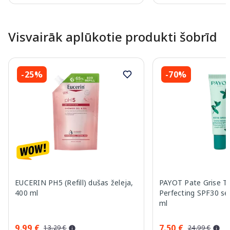
Page 1 of 10
Visvairāk aplūkotie produkti šobrīd
-25%
-70%
EUCERIN PH5 (Refill) dušas želeja,
PAYOT Pate Grise T
400 ml
Perfecting SPF30 se
ml
9.99 €
7.50 €
13.29 €
24.99 €