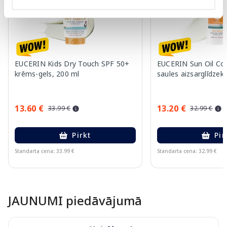
EUCERIN Kids Dry Touch SPF 50+
EUCERIN Sun Oil Co
krēms-gels, 200 ml
saules aizsarglīdzekl
13.60 €
13.20 €
33.99 €
32.99 €
Pirkt
Pir
Standarta cena: 33.99 €
Standarta cena: 32.99 €
Page 1 of 10
JAUNUMI piedāvājumā