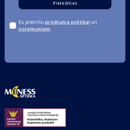
Pieteikties
Es piekrītu
privātuma politikai
un
noteikumiem
*