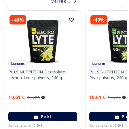
Vairāk...
-40%
-40%
Jaunums
Jaunums
PULS NUTRITION Electrolyte
PULS NUTRITION Elec
Lemon-Lime pulveris, 240 g
Pear pulveris, 240 g
10.61 €
10.61 €
17.69 €
17.69 €
Pirkt
Pir
Standarta cena: 17.69 €
Standarta cena: 17.69 €