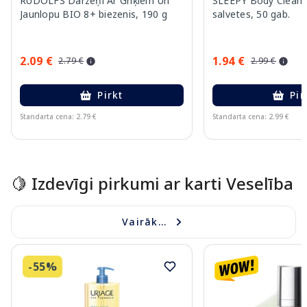
RŪDOLFS Dārzeņi Ar Griķiem Un
SLEEPY Body Cleani
Jaunlopu BIO 8+ biezenis, 190 g
salvetes, 50 gab.
2.09 €
1.94 €
2.79 €
2.99 €
Pirkt
Pir
Standarta cena: 2.79 €
Standarta cena: 2.99 €
Page 1 of 15
🍋 Izdevīgi pirkumi ar karti Veselība
Vairāk...
-55%