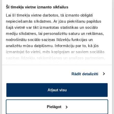
Šī tīmekļa vietne izmanto sīkfailus
Lai šī tīmekļa vietne darbotos, tā izmanto obligāti
PĒRC 4, SAŅEM -20%
PĒRC 4, SAŅEM -20%
nepieciešamās sīkdatnes. Ar jūsu piekrišanu papildus
NATURAL CODE 28 Tuncis Un Jūras
NATURAL CODE 25 V
šajā vietnē var tikt izmantotas statistikas un sociālo
Veltes konservi kaķiem, 85 g
Sardīnes konservi ka
mediju sīkdatnes, lai personalizētu saturu un reklāmas,
nodrošinātu sociālo saziņas līdzekļu funkcijas un
analizētu mūsu datplūsmu. Informāciju par to, kā jūs
2.13 €
2.13 €
2.51 €
2.51 €
izmantojat šo vietni, mēs kopīgojam ar saviem sociālās
saziņas līdzekļu, reklamēšanas un analīzes partneriem,
Pirkt
Pir
kuri to var apvienot ar citu informāciju, ko viņiem
sniedzat vai ko viņi apkopo, kad lietojat viņu
Standarta cena: 2.51 €
Standarta cena: 2.51 €
Rādīt detalizēti
pakalpojumus. Ja piekrītat šo papildu sīkdatņu
Page 1 of 10
izmantošanai, lūdzu, atzīmējiet savu izvēli:
Atļaut visu
Saules aizsardzībai vasarā ☀️
Pielāgot
Vairāk...