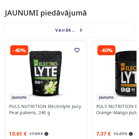
JAUNUMI piedāvājumā
Vairāk...
-40%
-40%
Jaunums
Jaunums
PULS NUTRITION Electrolyte Juicy
PULS NUTRITION Ele
Pear pulveris, 240 g
Orange-Mango pulver
10.61 €
7.37 €
17.69 €
12.29 €