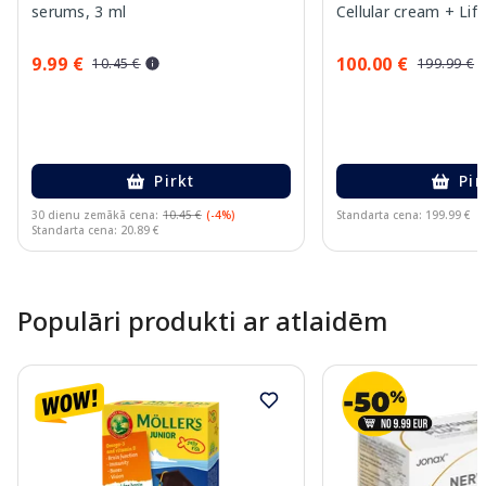
serums, 3 ml
Cellular cream + Lif
dāvanu komplekts, 1
9.99 €
100.00 €
10.45 €
199.99 €
Pirkt
Pir
30 dienu zemākā cena:
10.45 €
(-4%)
Standarta cena: 199.99 €
Standarta cena: 20.89 €
Page 1 of 10
Populāri produkti ar atlaidēm