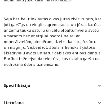
Šajā barībā ir iekļautas divas jūras zivis: tuncis, kas
ļoti garšīgs un viegli sagremojams, un jūras karūsa
ar zemu tauku saturu un cēlu olbaltumvielu avotu.
Amarants bez enerģijai nodrošina arī ar
minerālvielām, piemēram, dzelzi, kalciju, fosforu
un magniju. Visbeidzot, ābols ir lielisks šķīstošo
šķiedrvielu avots un satur dabiskos antioksidantus.
Barībai ir želejveida tekstūra, kas uzlabo garšu un
nodrošina ūdens uzņemšanu.
Specifikācija
Lietošana