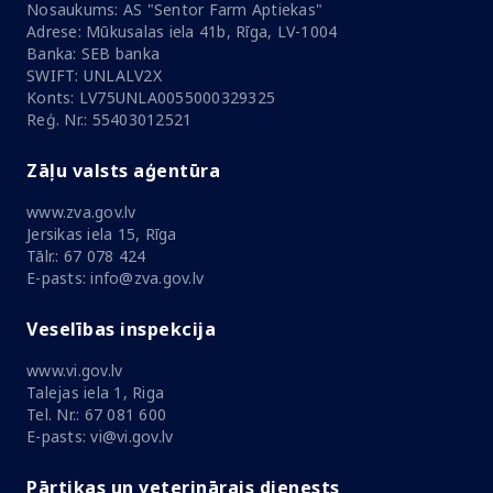
Nosaukums: AS "Sentor Farm Aptiekas"
Adrese: Mūkusalas iela 41b, Rīga, LV-1004
Banka: SEB banka
SWIFT: UNLALV2X
Konts: LV75UNLA0055000329325
Reģ. Nr.: 55403012521
Zāļu valsts aģentūra
www.zva.gov.lv
Jersikas iela 15, Rīga
Tālr.: 67 078 424
E-pasts: info@zva.gov.lv
Veselības inspekcija
www.vi.gov.lv
Talejas iela 1, Riga
Tel. Nr.: 67 081 600
E-pasts: vi@vi.gov.lv
Pārtikas un veterinārais dienests