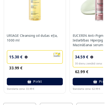
URIAGE Cleansing oil dušas eļļa,
EUCERIN Anti-Pigme
1000 ml
Iedarbības Hiperpig
Mazināšanai serums
15.30 €
34.59 €
30 dienu zemākā cena:
3
33.99 €
62.99 €
Pirkt
Pir
Standarta cena: 33.99 €
Standarta cena: 62.99 €
Page 1 of 10