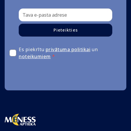
Pieteikties
Es piekrītu
privātuma politikai
un
noteikumiem
*