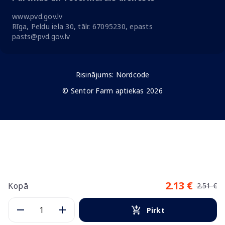
www.pvd.gov.lv
Rīga, Peldu iela 30, tālr. 67095230, epasts
pasts@pvd.gov.lv
Risinājums:
Nordcode
© Sentor Farm aptiekas 2026
2.13 €
Kopā
2.51 €
Pirkt