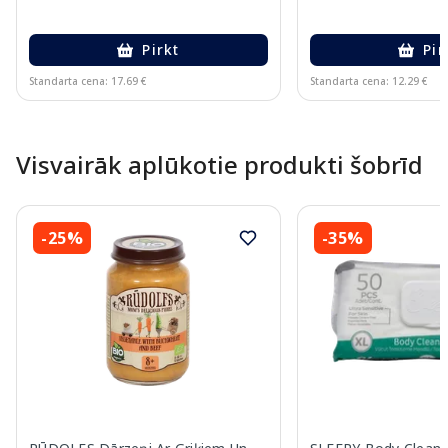
Pirkt
Pir
Standarta cena: 17.69 €
Standarta cena: 12.29 €
Page 1 of 10
Visvairāk aplūkotie produkti šobrīd
-25%
-35%