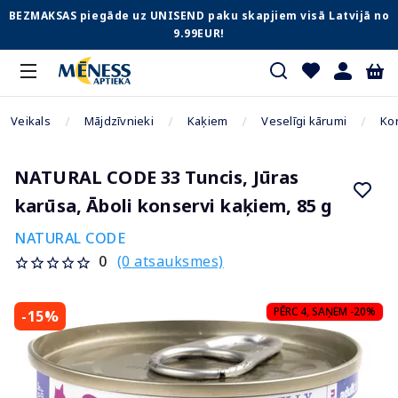
BEZMAKSAS piegāde uz UNISEND paku skapjiem visā Latvijā no
9.99EUR!
Veikals
Mājdzīvnieki
Kaķiem
Veselīgi kārumi
Ko
NATURAL CODE 33 Tuncis, Jūras
karūsa, Āboli konservi kaķiem, 85 g
NATURAL CODE
(0 atsauksmes)
0
PĒRC 4, SAŅEM -20%
-15%