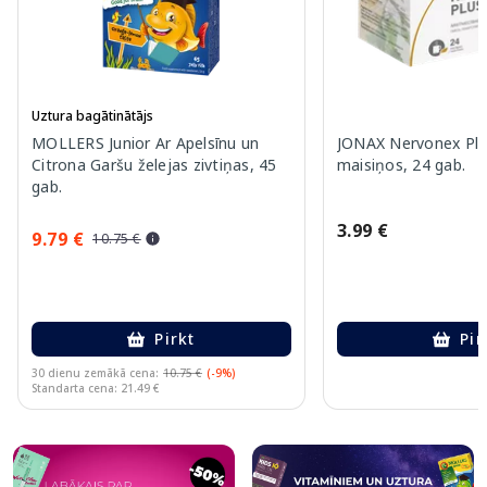
Uztura bagātinātājs
MOLLERS Junior Ar Apelsīnu un
JONAX Nervonex Plu
Citrona Garšu želejas zivtiņas, 45
maisiņos, 24 gab.
gab.
3.99 €
9.79 €
10.75 €
Pirkt
Pir
30 dienu zemākā cena:
10.75 €
(-9%)
Standarta cena: 21.49 €
Page 1 of 10