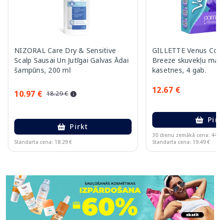
NIZORAL Care Dry & Sensitive
GILLETTE Venus Com
Scalp Sausai Un Jutīgai Galvas Ādai
Breeze skuvekļu ma
šampūns, 200 ml
kasetnes, 4 gab.
12.67 €
10.97 €
18.29 €
Pir
Pirkt
30 dienu zemākā cena:
11.
Standarta cena: 18.29 €
Standarta cena: 19.49 €
Page 1 of 11