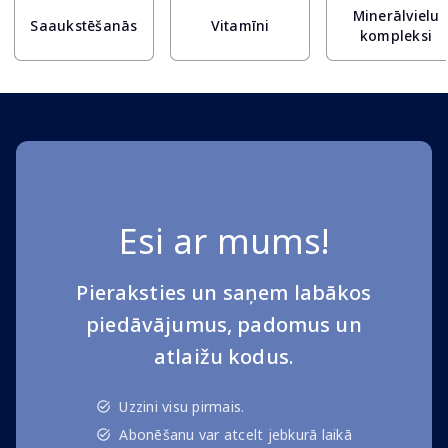
Minerālvielu
Saaukstēšanās
Vitamīni
kompleksi
Esi ar mums!
Pieraksties un saņem labākos
piedāvājumus, padomus un
atlaižu kodus.
Uzzini visu pirmais.
Abonēšanu var atcelt jebkurā laikā