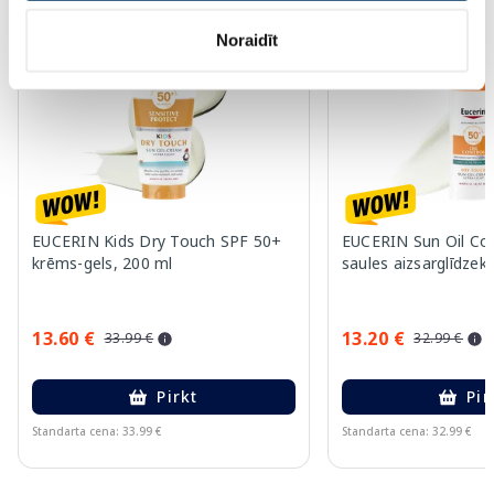
-60%
-60%
Noraidīt
EUCERIN Kids Dry Touch SPF 50+
EUCERIN Sun Oil Co
krēms-gels, 200 ml
saules aizsarglīdzekl
13.60 €
13.20 €
33.99 €
32.99 €
Pirkt
Pir
Standarta cena: 33.99 €
Standarta cena: 32.99 €
Page 1 of 10