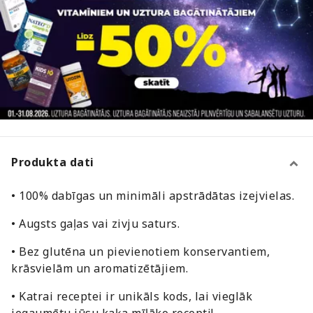
Produkta dati
• 100% dabīgas un minimāli apstrādātas izejvielas.
• Augsts gaļas vai zivju saturs.
• Bez glutēna un pievienotiem konservantiem,
krāsvielām un aromatizētājiem.
• Katrai receptei ir unikāls kods, lai vieglāk
iegaumētu jūsu kaķa mīļāko recepti!