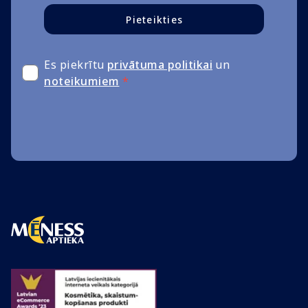
Pieteikties
Es piekrītu
privātuma politikai
un
noteikumiem
*