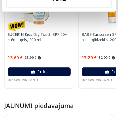
EUCERIN Kids Dry Touch SPF 50+
BABE Sunscreen SPF
krēms-gels, 200 ml
aizsarglīdzeklis, 200
13.60 €
13.20 €
33.99 €
32.99 €
Pirkt
Pir
Standarta cena: 33.99 €
Standarta cena: 32.99 €
Page 1 of 10
JAUNUMI piedāvājumā