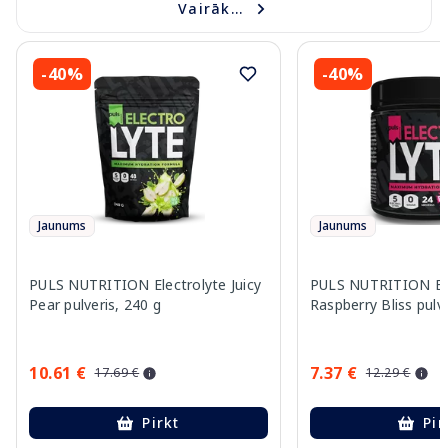
Vairāk...
-40%
-40%
Jaunums
Jaunums
PULS NUTRITION Electrolyte Juicy
PULS NUTRITION Ele
Pear pulveris, 240 g
Raspberry Bliss pulve
10.61 €
7.37 €
17.69 €
12.29 €
Pirkt
Pir