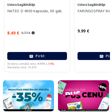
Uztura bagātinātājs
Uztura bagātinātājs
NATEO D 4000 kapsulas, 60 gab.
FARINGOSPRAY Kids 
9.99 €
8.49 €
9.77 €
Pirkt
Pir
30 dienu zemākā cena:
9.77 €
(-13%)
Standarta cena: 16.29 €
Page 1 of 10