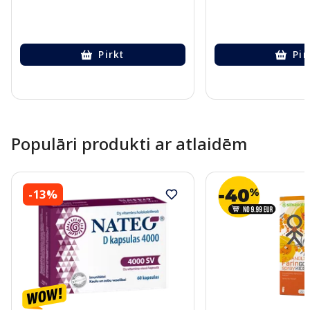
Pirkt
Pir
Page 1 of 10
Populāri produkti ar atlaidēm
-13%