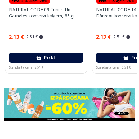
PĒRC 4, SAŅEM -20%
PĒRC 4, SAŅEM -20%
NATURAL CODE 09 Tuncis Un
NATURAL CODE 14 T
Garneles konservi kaķiem, 85 g
Dārzeņi konservi ka
2.13 €
2.13 €
2.51 €
2.51 €
Pirkt
Pir
Standarta cena: 2.51 €
Standarta cena: 2.51 €
Page 1 of 11