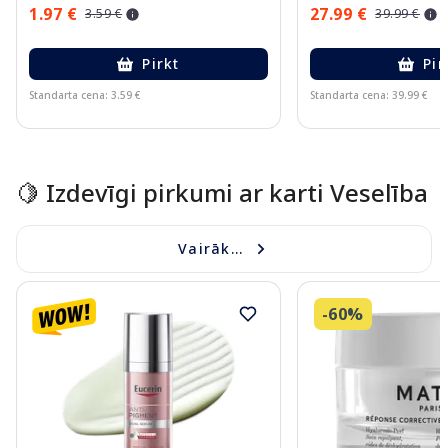
1.97 €
27.99 €
3.59 €
39.99 €
Pirkt
Pir
Standarta cena: 3.59 €
Standarta cena: 39.99 €
Page 1 of 15
🍋 Izdevīgi pirkumi ar karti Veselība
Vairāk...
-60%