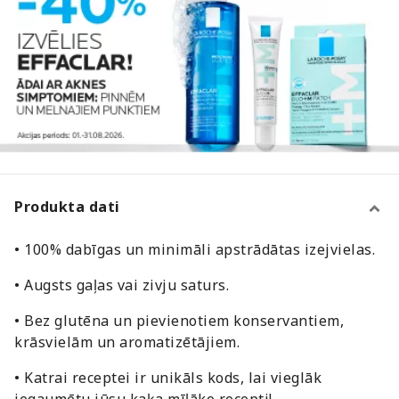
Produkta dati
• 100% dabīgas un minimāli apstrādātas izejvielas.
• Augsts gaļas vai zivju saturs.
• Bez glutēna un pievienotiem konservantiem,
krāsvielām un aromatizētājiem.
• Katrai receptei ir unikāls kods, lai vieglāk
iegaumētu jūsu kaķa mīļāko recepti!