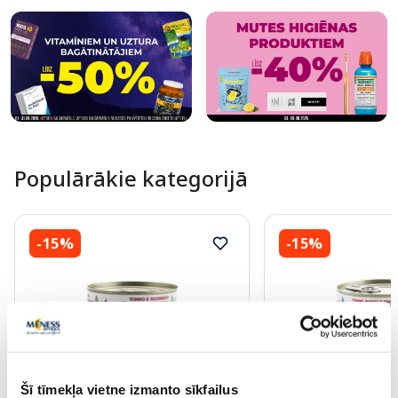
Populārākie kategorijā
-15%
-15%
PĒRC 4, SAŅEM -20%
PĒRC 4, SAŅEM -20%
Šī tīmekļa vietne izmanto sīkfailus