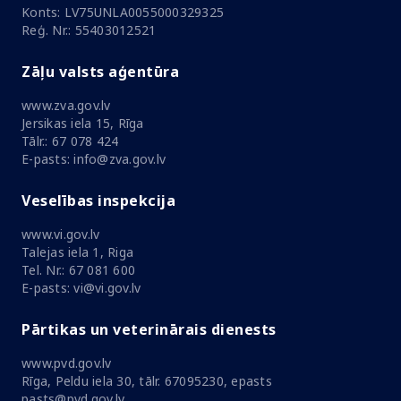
Konts: LV75UNLA0055000329325
Reģ. Nr.: 55403012521
Zāļu valsts aģentūra
www.zva.gov.lv
Jersikas iela 15, Rīga
Tālr.: 67 078 424
E-pasts: info@zva.gov.lv
Veselības inspekcija
www.vi.gov.lv
Talejas iela 1, Riga
Tel. Nr.: 67 081 600
E-pasts: vi@vi.gov.lv
Pārtikas un veterinārais dienests
www.pvd.gov.lv
Rīga, Peldu iela 30, tālr. 67095230, epasts
pasts@pvd.gov.lv