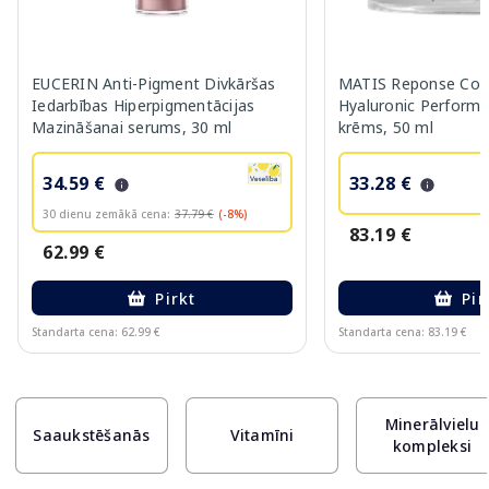
EUCERIN Anti-Pigment Divkāršas
MATIS Reponse Corr
Iedarbības Hiperpigmentācijas
Hyaluronic Performa
Mazināšanai serums, 30 ml
krēms, 50 ml
34.59 €
33.28 €
30 dienu zemākā cena:
37.79 €
(-8%)
83.19 €
62.99 €
Pirkt
Pir
Standarta cena: 62.99 €
Standarta cena: 83.19 €
Page 1 of 10
Minerālvielu
Saaukstēšanās
Vitamīni
kompleksi