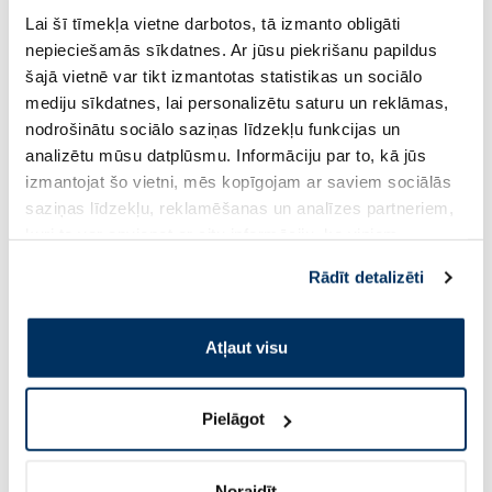
NATURAL CODE XL 10 Tuncis Un
NATURAL CODE XL5 
Lai šī tīmekļa vietne darbotos, tā izmanto obligāti
Skumbrija mitrā barība, 170 g
Liellops Un Brūnie Rī
nepieciešamās sīkdatnes. Ar jūsu piekrišanu papildus
170 g
šajā vietnē var tikt izmantotas statistikas un sociālo
3.72 €
3.72 €
mediju sīkdatnes, lai personalizētu saturu un reklāmas,
4.38 €
4.38 €
nodrošinātu sociālo saziņas līdzekļu funkcijas un
analizētu mūsu datplūsmu. Informāciju par to, kā jūs
Pirkt
Pir
izmantojat šo vietni, mēs kopīgojam ar saviem sociālās
saziņas līdzekļu, reklamēšanas un analīzes partneriem,
Standarta cena: 4.38 €
Standarta cena: 4.38 €
kuri to var apvienot ar citu informāciju, ko viņiem
Page 1 of 10
sniedzat vai ko viņi apkopo, kad lietojat viņu
Rādīt detalizēti
pakalpojumus. Ja piekrītat šo papildu sīkdatņu
Saules aizsardzībai vasarā ☀️
izmantošanai, lūdzu, atzīmējiet savu izvēli:
Atļaut visu
Vairāk...
Pielāgot
-60%
-60%
Noraidīt