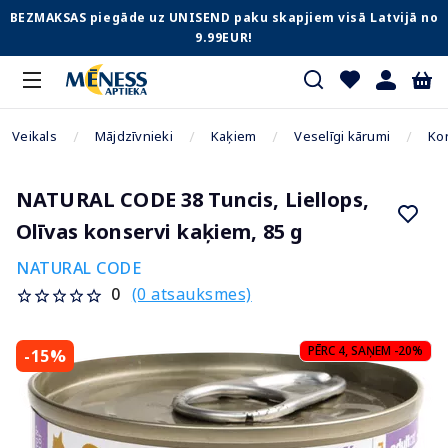
BEZMAKSAS piegāde uz UNISEND paku skapjiem visā Latvijā no
9.99EUR!
Veikals
Mājdzīvnieki
Kaķiem
Veselīgi kārumi
Ko
NATURAL CODE 38 Tuncis, Liellops,
Olīvas konservi kaķiem, 85 g
NATURAL CODE
(0 atsauksmes)
0
PĒRC 4, SAŅEM -20%
-15%