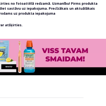
ķirties no fotoattēlā redzamā. Uzmanību! Pirms produkta
udiet sastāvu uz iepakojuma. Precīzākais un aktuālākais
atrodams uz produkta iepakojuma
r atšķirties.