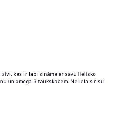
zivi, kas ir labi zināma ar savu lielisko
teīnu un omega-3 taukskābēm. Nelielais rīsu