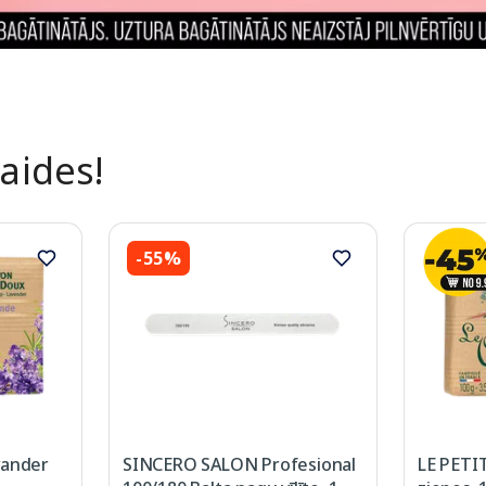
laides!
-55%
vander
SINCERO SALON Profesional
LE PETIT