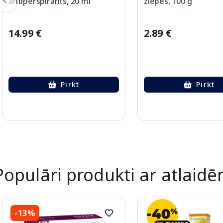
antiperspirants, 20 ml
ziepes, 100 g
14.99 €
2.89 €
Pirkt
Pirkt
Page 1 of 2
Populāri produkti ar atlaid
-13%