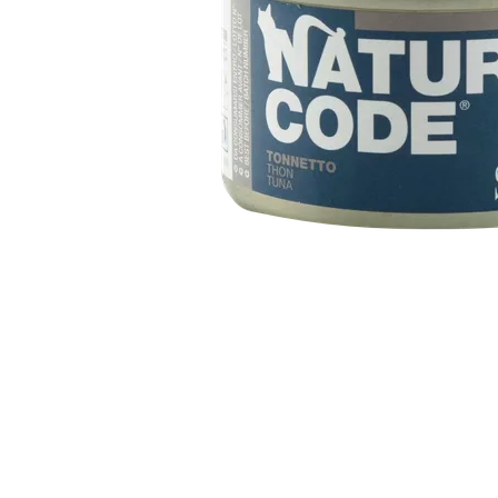
Item
1
of
1
Item
1
of
1