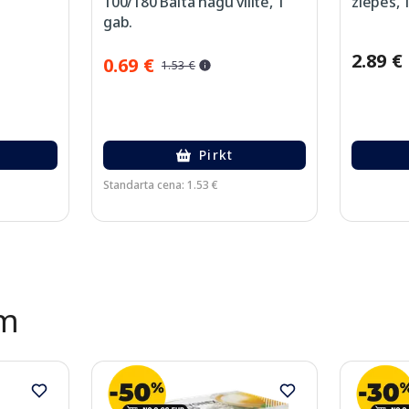
100/180 Balta nagu vīlīte, 1
ziepes, 
gab.
2.89 €
0.69 €
1.53 €
Pirkt
Standarta cena: 1.53 €
ēm