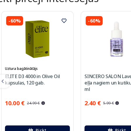
-60%
-60%
Uztura bagātinātājs
ELITE D3 4000 in Olive Oil
SINCERO SALON Lav
kapsulas, 120 gab.
eļļa nagiem un kutiku
ml
10.00 €
2.40 €
24.99 €
5.99 €
Pirkt
Pirkt