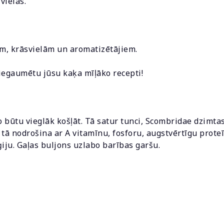
vielas.
m, krāsvielām un aromatizētājiem.
k iegaumētu jūsu kaķa mīļāko recepti!
to būtu vieglāk košļāt. Tā satur tunci, Scombridae dzimtas 
s, tā nodrošina ar A vitamīnu, fosforu, augstvērtīgu pro
ju. Gaļas buljons uzlabo barības garšu.