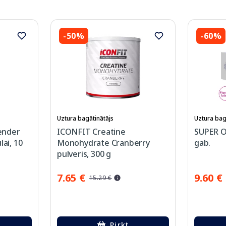
-50%
-60%
Uztura bagātinātājs
Uztura bag
ender
ICONFIT Creatine
SUPER O
lai, 10
Monohydrate Cranberry
gab.
pulveris, 300 g
7.65 €
9.60 €
15.29 €
Pirkt