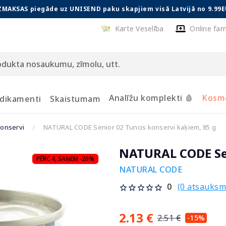
ZMAKSAS piegāde uz UNISEND paku skapjiem visā Latvijā no 9.99E
Karte Veselība
Online far
Analīžu komplekti 🩸
Kosmē
dikamenti
Skaistumam
onservi
NATURAL CODE Senior 02 Tuncis konservi kaķiem, 85 g
NATURAL CODE Sen
PĒRC 4, SAŅEM -20%
NATURAL CODE
(0 atsauksm
0
2.13 €
2.51 €
-15%