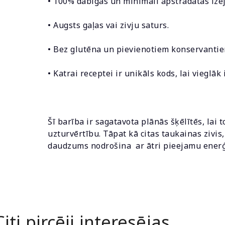
• 100% dabīgas un minimāli apstrādātas izej
• Augsts gaļas vai zivju saturs.
• Bez glutēna un pievienotiem konservantie
• Katrai receptei ir unikāls kods, lai vieglā
Šī barība ir sagatavota plānās šķēlītēs, lai 
uzturvērtību. Tāpat kā citas taukainas zivi
daudzums nodrošina ar ātri pieejamu enerģi
Citi pircēji interesējas