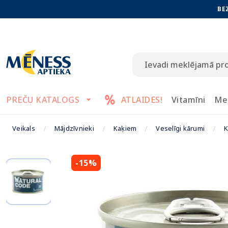
BE
PREČU KATALOGS
ATLAIDES!
Vitamīni
Me
Veikals
Mājdzīvnieki
Kaķiem
Veselīgi kārumi
K
-15%