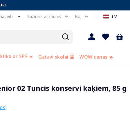
UR!
maceits
Sazinies ar mums
BUJ
LV
tika ar SPF ☀️
Gatavi skolai 🎒
WOW cenas 🔥
ior 02 Tuncis konservi kaķiem, 85 g
es)