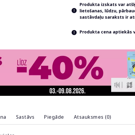
Produkta izskats var atš
lietošanas, lūdzu, pārba
sastāvdaļu saraksts ir 
Produkta cena aptiekās va
ana
Sastāvs
Piegāde
Atsauksmes (0)