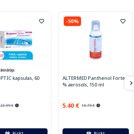
-50%
ātinātājs
PTIC kapsulas, 60
ALTERMED Panthenol Forte 9
% aerosols, 150 ml
5.40 €
23.99 €
10.79 €
Pirkt
Pirkt