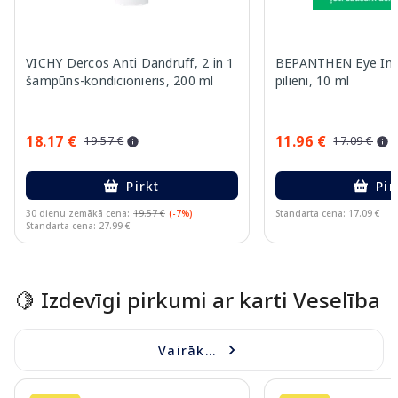
VICHY Dercos Anti Dandruff, 2 in 1
BEPANTHEN Eye Int
šampūns-kondicionieris, 200 ml
pilieni, 10 ml
18.17 €
11.96 €
19.57 €
17.09 €
Pirkt
Pir
30 dienu zemākā cena:
19.57 €
(-7%)
Standarta cena: 17.09 €
Standarta cena: 27.99 €
Page 1 of 15
🍋 Izdevīgi pirkumi ar karti Veselība
Vairāk...