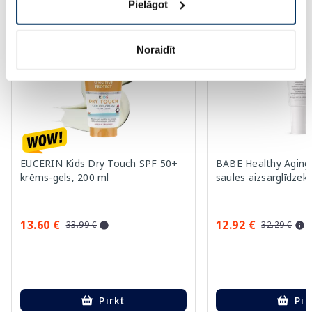
Pielāgot
-60%
-60%
Noraidīt
EUCERIN Kids Dry Touch SPF 50+
BABE Healthy Aging
krēms-gels, 200 ml
saules aizsarglīdzekl
13.60 €
12.92 €
33.99 €
32.29 €
Pirkt
Pir