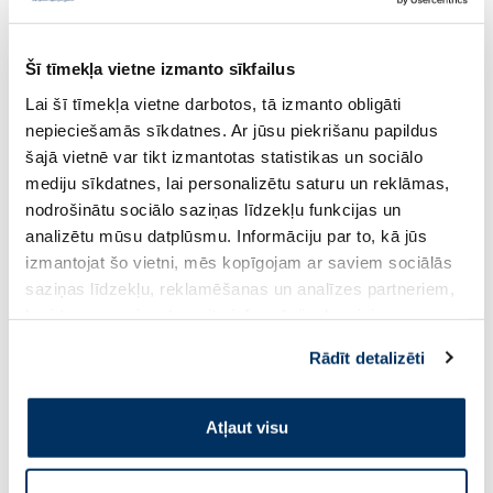
Šī tīmekļa vietne izmanto sīkfailus
Uztura bagātinātājs
Uztura bagātinātājs
Lai šī tīmekļa vietne darbotos, tā izmanto obligāti
MAGNESIUM Diasporal Pro
RFF Melatonin Dre
nepieciešamās sīkdatnes. Ar jūsu piekrišanu papildus
Muskuļiem un Nerviem paciņas, 30
izsmidzināms līdzekl
šajā vietnē var tikt izmantotas statistikas un sociālo
gab.
mediju sīkdatnes, lai personalizētu saturu un reklāmas,
nodrošinātu sociālo saziņas līdzekļu funkcijas un
13.19 €
5.52 €
21.99 €
8.49 €
analizētu mūsu datplūsmu. Informāciju par to, kā jūs
izmantojat šo vietni, mēs kopīgojam ar saviem sociālās
Pirkt
Pir
saziņas līdzekļu, reklamēšanas un analīzes partneriem,
Standarta cena: 21.99 €
Standarta cena: 8.49 €
kuri to var apvienot ar citu informāciju, ko viņiem
sniedzat vai ko viņi apkopo, kad lietojat viņu
Rādīt detalizēti
Page 1 of 10
pakalpojumus. Ja piekrītat šo papildu sīkdatņu
izmantošanai, lūdzu, atzīmējiet savu izvēli:
Saules aizsardzībai vasarā ☀️
Atļaut visu
Vairāk...