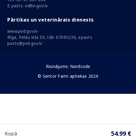
E-pasts: vi@vi.gov.lv
Pārtikas un veterinārais dienests
www.pvd.gov.lv
Rīga, Peldu iela 30, tālr. 67095230, epasts
pasts@pvd.gov.lv
Risinājums:
Nordcode
© Sentor Farm aptiekas 2026
54.99 €
Kopā