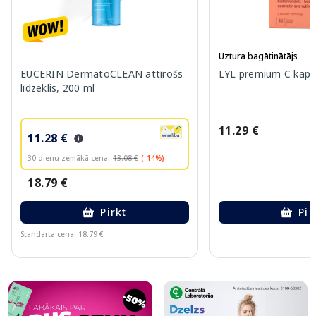
Uztura bagātinātājs
EUCERIN DermatoCLEAN attīrošs
LYL premium C kapsu
līdzeklis, 200 ml
11.29 €
11.28 €
30 dienu zemākā cena:
13.08 €
(-14%)
18.79 €
Pirkt
Pir
Standarta cena: 18.79 €
Page 1 of 10