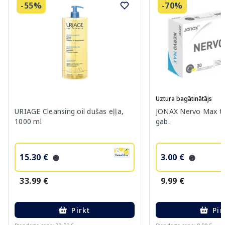
-55%
-70%
Uztura bagātinātājs
URIAGE Cleansing oil dušas eļļa,
JONAX Nervo Max ta
1000 ml
gab.
15.30 €
3.00 €
33.99 €
9.99 €
Pirkt
Pir