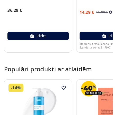
36.29 €
14.29 €
15.90 €
Pirkt
Pir
30 dienu zemākā cena:
15.
Standarta cena: 31.79 €
Page 1 of 10
Populāri produkti ar atlaidēm
-14%