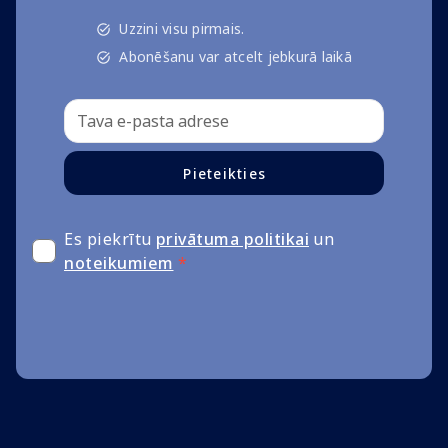
Uzzini visu pirmais.
Abonēšanu var atcelt jebkurā laikā
Pieteikties
Es piekrītu
privātuma politikai
un
noteikumiem
*