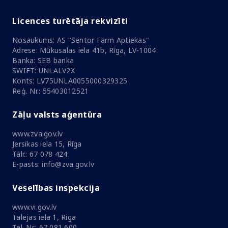
Licences turētāja rekvizīti
Nosaukums: AS "Sentor Farm Aptiekas"
Adrese: Mūkusalas iela 41b, Rīga, LV-1004
Banka: SEB banka
SWIFT: UNLALV2X
Konts: LV75UNLA0055000329325
Reģ. Nr.: 55403012521
Zāļu valsts aģentūra
www.zva.gov.lv
Jersikas iela 15, Rīga
Tālr.: 67 078 424
E-pasts: info@zva.gov.lv
Veselības inspekcija
www.vi.gov.lv
Talejas iela 1, Riga
Tel. Nr.: 67 081 600