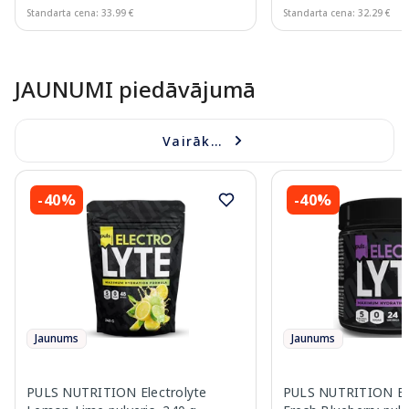
Standarta cena: 33.99 €
Standarta cena: 32.29 €
Page 1 of 10
JAUNUMI piedāvājumā
Vairāk...
-40%
-40%
Jaunums
Jaunums
PULS NUTRITION Electrolyte
PULS NUTRITION Ele