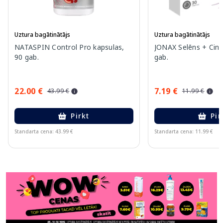
Uztura bagātinātājs
Uztura bagātinātājs
NATASPIN Control Pro kapsulas,
JONAX Selēns + Cink
90 gab.
gab.
22.00 €
7.19 €
43.99 €
11.99 €
Pirkt
Pir
Standarta cena: 43.99 €
Standarta cena: 11.99 €
Page 1 of 11