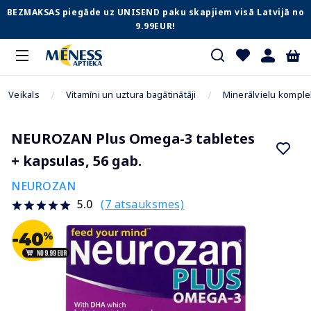
BEZMAKSAS piegāde uz UNISEND paku skapjiem visā Latvijā no
9.99EUR!
Veikals
Vitamīni un uztura bagātinātāji
Minerālvielu komple
NEUROZAN Plus Omega-3 tabletes
+ kapsulas, 56 gab.
NEUROZAN
(7 atsauksmes)
5.0