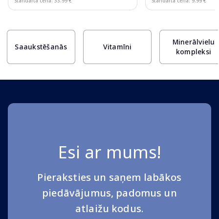
Standarta cena: 33.99 €
Standarta cena: 9.99 €
Page 1 of 10
Minerālvielu
Saaukstēšanās
Vitamīni
kompleksi
Esi ar mums!
Pieraksties un saņem labākos
piedāvājumus, padomus un
atlaižu kodus.