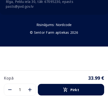
Rīga, Peldu iela 30, tālr. 67095230, epasts
pasts@pvd.gov.lv
Risinājums:
Nordcode
© Sentor Farm aptiekas 2026
33.99 €
Kopā
Pirkt