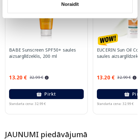
Noraidīt
BABE Sunscreen SPF50+ saules
EUCERIN Sun Oil Co
aizsarglīdzeklis, 200 ml
saules aizsarglīdzekl
13.20 €
13.20 €
32.99 €
32.99 €
Pirkt
Pir
Standarta cena: 32.99 €
Standarta cena: 32.99 €
Page 1 of 10
JAUNUMI piedāvājumā