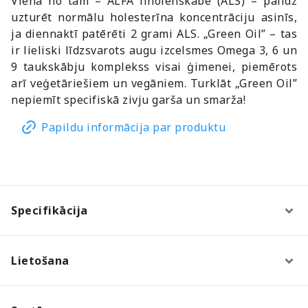
Viena no tām – ALFA linolēnskābe (ALS) – palīdz
uzturēt normālu holesterīna koncentrāciju asinīs,
ja diennaktī patērēti 2 grami ALS. „Green Oil” – tas
ir lieliski līdzsvarots augu izcelsmes Omega 3, 6 un
9 taukskābju komplekss visai ģimenei, piemērots
arī veģetāriešiem un vegāniem. Turklāt „Green Oil”
nepiemīt specifiskā zivju garša un smarža!
Papildu informācija par produktu
Specifikācija
Lietošana