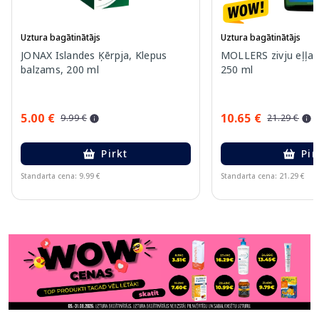
Uztura bagātinātājs
Uztura bagātinātājs
JONAX Islandes Ķērpja, Klepus
MOLLERS zivju eļļa (
balzams, 200 ml
250 ml
5.00 €
10.65 €
9.99 €
21.29 €
Pirkt
Pir
Standarta cena: 9.99 €
Standarta cena: 21.29 €
Page 1 of 11