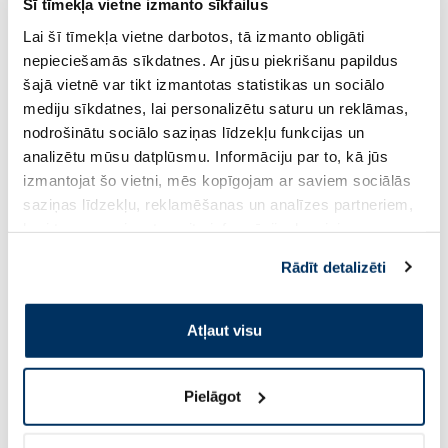
Šī tīmekļa vietne izmanto sīkfailus
Uztura bagātinātājs
Uztura bagātinātājs
Lai šī tīmekļa vietne darbotos, tā izmanto obligāti
LYSI Omega - 3 Vitamin D3
LYSI Omega-3 Cardi
kapsulas, 120 gab.
kapsulas, 120 gab.
nepieciešamās sīkdatnes. Ar jūsu piekrišanu papildus
šajā vietnē var tikt izmantotas statistikas un sociālo
mediju sīkdatnes, lai personalizētu saturu un reklāmas,
15.27 €
28.92 €
23.49 €
44.49 €
nodrošinātu sociālo saziņas līdzekļu funkcijas un
analizētu mūsu datplūsmu. Informāciju par to, kā jūs
Pirkt
Pir
izmantojat šo vietni, mēs kopīgojam ar saviem sociālās
saziņas līdzekļu, reklamēšanas un analīzes partneriem,
Standarta cena: 23.49 €
Standarta cena: 44.49 €
kuri to var apvienot ar citu informāciju, ko viņiem
Page 1 of 10
sniedzat vai ko viņi apkopo, kad lietojat viņu
Rādīt detalizēti
pakalpojumus. Ja piekrītat šo papildu sīkdatņu
Saules aizsardzībai vasarā ☀️
izmantošanai, lūdzu, atzīmējiet savu izvēli:
Atļaut visu
Vairāk...
Pielāgot
-60%
-60%