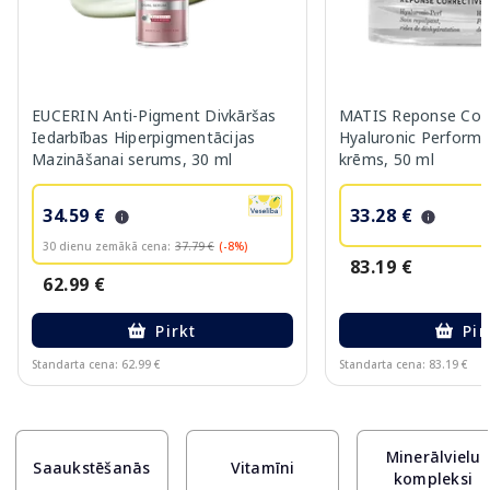
EUCERIN Anti-Pigment Divkāršas
MATIS Reponse Corr
Iedarbības Hiperpigmentācijas
Hyaluronic Performa
Mazināšanai serums, 30 ml
krēms, 50 ml
34.59 €
33.28 €
30 dienu zemākā cena:
37.79 €
(-8%)
83.19 €
62.99 €
Pirkt
Pir
Standarta cena: 62.99 €
Standarta cena: 83.19 €
Page 1 of 10
Minerālvielu
Saaukstēšanās
Vitamīni
kompleksi