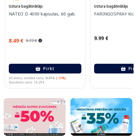
Uztura bagātinātājs
Uztura bagātinātājs
NATEO D 4000 kapsulas, 60 gab.
FARINGOSPRAY Kids 
9.99 €
8.49 €
9.77 €
Pirkt
Pir
30 dienu zemākā cena:
9.77 €
(-13%)
Standarta cena: 16.29 €
Page 1 of 10