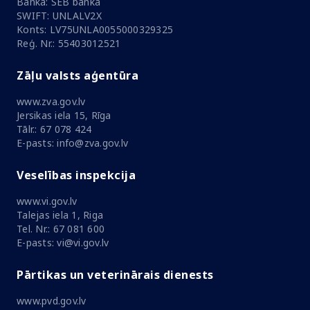
Banka: SEB banka
SWIFT: UNLALV2X
Konts: LV75UNLA0055000329325
Reģ. Nr.: 55403012521
Zāļu valsts aģentūra
www.zva.gov.lv
Jersikas iela 15, Rīga
Tālr.: 67 078 424
E-pasts: info@zva.gov.lv
Veselības inspekcija
www.vi.gov.lv
Talejas iela 1, Riga
Tel. Nr.: 67 081 600
E-pasts: vi@vi.gov.lv
Pārtikas un veterinārais dienests
www.pvd.gov.lv