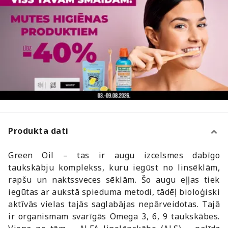
Produkta dati
Green Oil – tas ir augu izcelsmes dabīgo
taukskābju komplekss, kuru iegūst no linsēklām,
rapšu un naktssveces sēklām. Šo augu eļļas tiek
iegūtas ar aukstā spieduma metodi, tādēļ bioloģiski
aktīvās vielas tajās saglabājas nepārveidotas. Tajā
ir organismam svarīgās Omega 3, 6, 9 taukskābes.