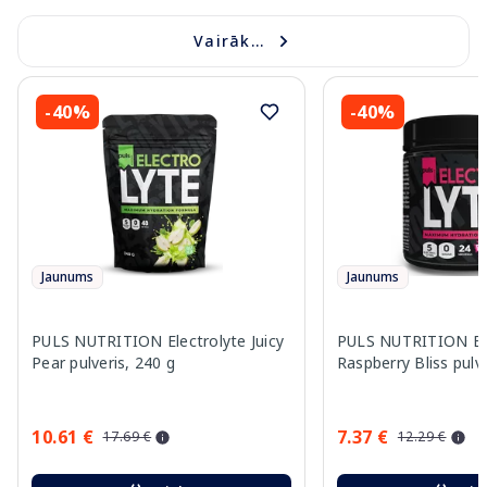
Vairāk...
-40%
-40%
Jaunums
Jaunums
PULS NUTRITION Electrolyte Juicy
PULS NUTRITION Ele
Pear pulveris, 240 g
Raspberry Bliss pulve
10.61 €
7.37 €
17.69 €
12.29 €