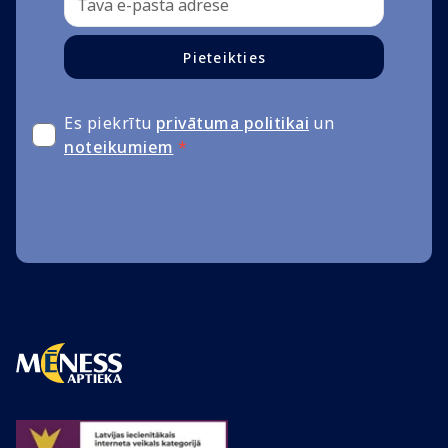
Pieteikties
Es piekrītu
privātuma politikai
un
noteikumiem
*