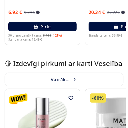
6.92 €
20.34 €
8.74 €
36.99 €
Pirkt
Pir
30 dienu zemākā cena:
8.74 €
(-21%)
Standarta cena: 36.99 €
Standarta cena: 12.49 €
Page 1 of 15
🍋 Izdevīgi pirkumi ar karti Veselība
Vairāk...
-60%