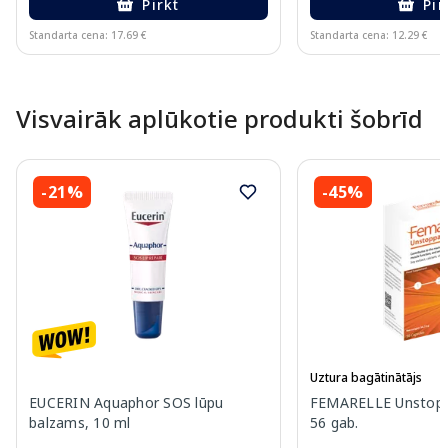
Pirkt
Pir
Standarta cena: 17.69 €
Standarta cena: 12.29 €
Page 1 of 10
Visvairāk aplūkotie produkti šobrīd
-21%
-45%
Uztura bagātinātājs
EUCERIN Aquaphor SOS lūpu
FEMARELLE Unstoppa
balzams, 10 ml
56 gab.