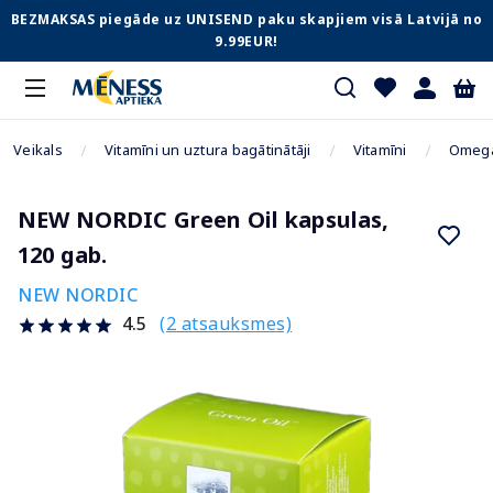
BEZMAKSAS piegāde uz UNISEND paku skapjiem visā Latvijā no
9.99EUR!
Veikals
Vitamīni un uztura bagātinātāji
Vitamīni
Omega-
NEW NORDIC Green Oil kapsulas,
120 gab.
NEW NORDIC
(2 atsauksmes)
4.5