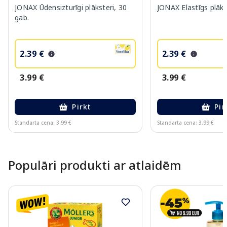
JONAX Ūdensizturīgi plāksteri, 30
JONAX Elastīgs plāks
gab.
2.39 €
2.39 €
3.99 €
3.99 €
Pirkt
Pir
Standarta cena: 3.99 €
Standarta cena: 3.99 €
Page 1 of 10
Populāri produkti ar atlaidēm