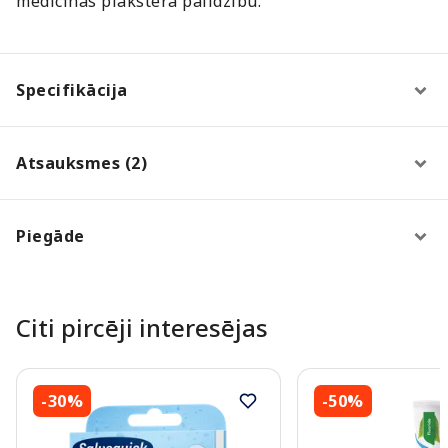
medicīnas plākstera palīdzību.
Specifikācija
Atsauksmes (2)
Piegāde
Citi pircēji interesējas
-30%
-50%