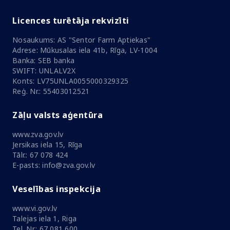
Licences turētāja rekvizīti
Nosaukums: AS "Sentor Farm Aptiekas"
Adrese: Mūkusalas iela 41b, Rīga, LV-1004
Banka: SEB banka
SWIFT: UNLALV2X
Konts: LV75UNLA0055000329325
Reģ. Nr.: 55403012521
Zāļu valsts aģentūra
www.zva.gov.lv
Jersikas iela 15, Rīga
Tālr.: 67 078 424
E-pasts: info@zva.gov.lv
Veselības inspekcija
www.vi.gov.lv
Talejas iela 1, Riga
Tel. Nr.: 67 081 600