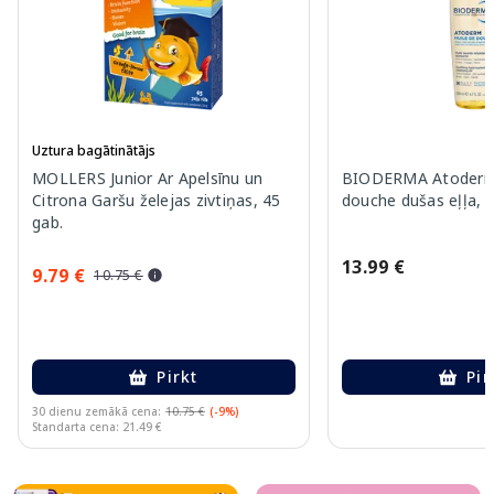
Uztura bagātinātājs
MOLLERS Junior Ar Apelsīnu un
BIODERMA Atoderm 
Citrona Garšu želejas zivtiņas, 45
douche dušas eļļa, 
gab.
13.99 €
9.79 €
10.75 €
Pirkt
Pir
30 dienu zemākā cena:
10.75 €
(-9%)
Standarta cena: 21.49 €
Page 1 of 10