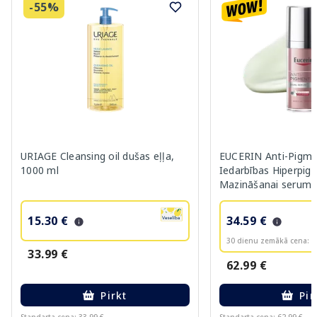
-55%
URIAGE Cleansing oil dušas eļļa,
EUCERIN Anti-Pigme
1000 ml
Iedarbības Hiperpig
Mazināšanai serums
15.30 €
34.59 €
30 dienu zemākā cena:
3
33.99 €
62.99 €
Pirkt
Pir