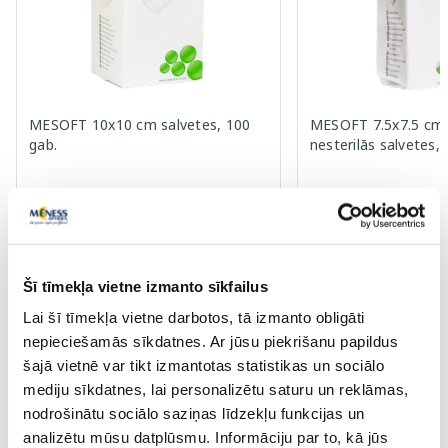
MESOFT 10x10 cm salvetes, 100
MESOFT 7.5x7.5 cm 
gab.
nesterilās salvetes,
4.19 €
2.89 €
Šī tīmekļa vietne izmanto sīkfailus
Pirkt
Pir
Lai šī tīmekļa vietne darbotos, tā izmanto obligāti
Page 1 of 10
nepieciešamās sīkdatnes. Ar jūsu piekrišanu papildus
šajā vietnē var tikt izmantotas statistikas un sociālo
Saules aizsardzībai vasarā ☀️
mediju sīkdatnes, lai personalizētu saturu un reklāmas,
nodrošinātu sociālo saziņas līdzekļu funkcijas un
analizētu mūsu datplūsmu. Informāciju par to, kā jūs