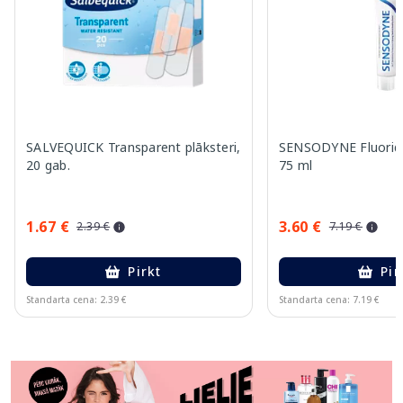
SALVEQUICK Transparent plāksteri,
SENSODYNE Fluoride
20 gab.
75 ml
1.67 €
3.60 €
2.39 €
7.19 €
Pirkt
Pir
Standarta cena: 2.39 €
Standarta cena: 7.19 €
Page 1 of 11