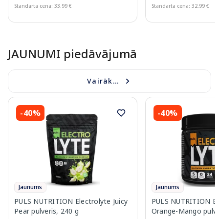
Standarta cena: 33.99 €
Standarta cena: 32.99 €
Page 1 of 10
JAUNUMI piedāvājumā
Vairāk...
-40%
-40%
Jaunums
Jaunums
PULS NUTRITION Electrolyte Juicy
PULS NUTRITION Ele
Pear pulveris, 240 g
Orange-Mango pulver