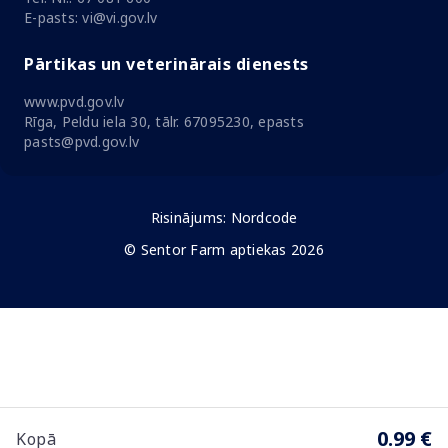
E-pasts: vi@vi.gov.lv
Pārtikas un veterinārais dienests
www.pvd.gov.lv
Rīga, Peldu iela 30, tālr. 67095230, epasts
pasts@pvd.gov.lv
Risinājums:
Nordcode
© Sentor Farm aptiekas 2026
0.99 €
Kopā