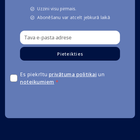
Uzzini visu pirmais.
Abonēšanu var atcelt jebkurā laikā
Pieteikties
Es piekrītu
privātuma politikai
un
noteikumiem
*