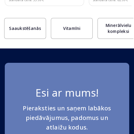
Standarta cena: 33.99 €
Standarta cena: 62.99 €
Page 1 of 10
Minerālvielu
Saaukstēšanās
Vitamīni
kompleksi
Esi ar mums!
Pieraksties un saņem labākos
piedāvājumus, padomus un
atlaižu kodus.