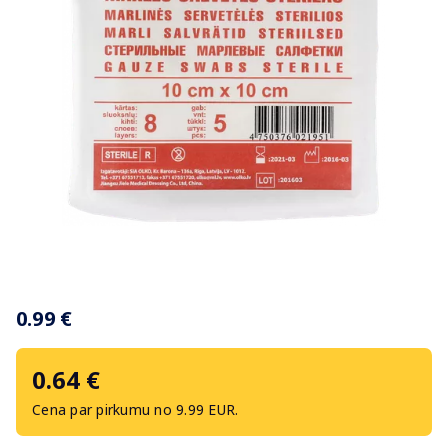
Item
1
0.99 €
of
1
0.64 €
Cena par pirkumu no 9.99 EUR.