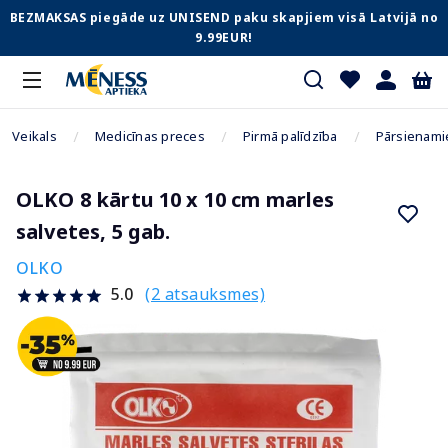
BEZMAKSAS piegāde uz UNISEND paku skapjiem visā Latvijā no
9.99EUR!
Veikals
Medicīnas preces
Pirmā palīdzība
Pārsienamie
OLKO 8 kārtu 10 x 10 cm marles
salvetes, 5 gab.
OLKO
(2 atsauksmes)
5.0