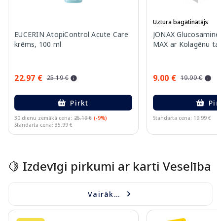
Uztura bagātinātājs
EUCERIN AtopiControl Acute Care
JONAX Glucosamine 
krēms, 100 ml
MAX ar Kolagēnu tab
22.97 €
9.00 €
25.19 €
19.99 €
Pirkt
Pir
30 dienu zemākā cena:
25.19 €
(-9%)
Standarta cena: 19.99 €
Standarta cena: 35.99 €
Page 1 of 15
🍋 Izdevīgi pirkumi ar karti Veselība
Vairāk...