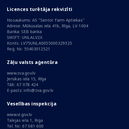
Licences turētāja rekvizīti
Nosaukums: AS "Sentor Farm Aptiekas"
Adrese: Mūkusalas iela 41b, Rīga, LV-1004
Banka: SEB banka
SWIFT: UNLALV2X
Konts: LV75UNLA0055000329325
Reģ. Nr.: 55403012521
Zāļu valsts aģentūra
www.zva.gov.lv
Jersikas iela 15, Rīga
Tālr.: 67 078 424
E-pasts: info@zva.gov.lv
Veselības inspekcija
www.vi.gov.lv
Talejas iela 1, Riga
Tel. Nr.: 67 081 600