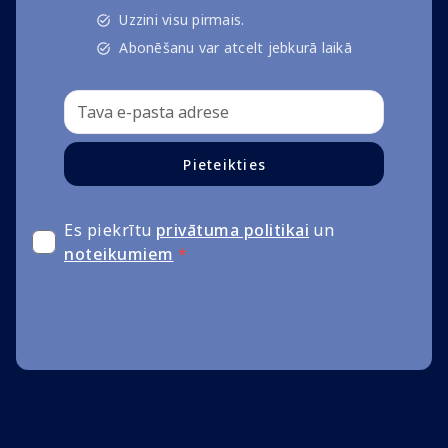
Uzzini visu pirmais.
Abonēšanu var atcelt jebkurā laikā
Pieteikties
Es piekrītu
privātuma politikai
un
noteikumiem
*