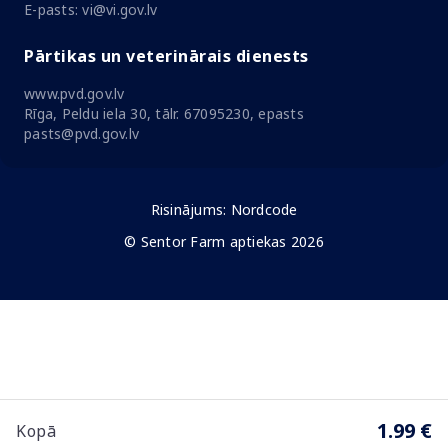
E-pasts: vi@vi.gov.lv
Pārtikas un veterinārais dienests
www.pvd.gov.lv
Rīga, Peldu iela 30, tālr. 67095230, epasts
pasts@pvd.gov.lv
Risinājums:
Nordcode
© Sentor Farm aptiekas 2026
1.99 €
Kopā