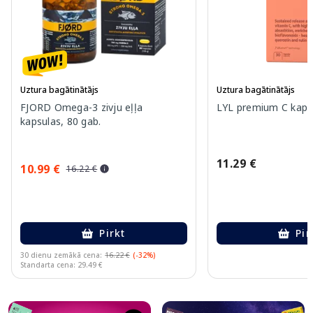
Uztura bagātinātājs
Uztura bagātinātājs
FJORD Omega-3 zivju eļļa
LYL premium C kapsu
kapsulas, 80 gab.
11.29 €
10.99 €
16.22 €
Pirkt
Pir
30 dienu zemākā cena:
16.22 €
(-32%)
Standarta cena: 29.49 €
Page 1 of 10