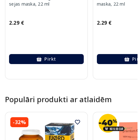
sejas maska, 22 ml
maska, 22 ml
2.29 €
2.29 €
Pirkt
Pir
Page 1 of 10
Populāri produkti ar atlaidēm
-32%