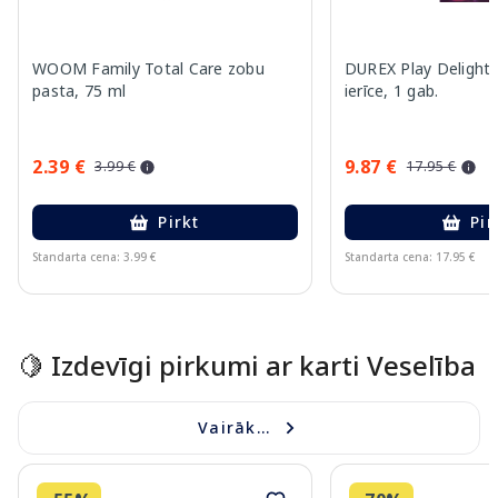
WOOM Family Total Care zobu
DUREX Play Delight 
pasta, 75 ml
ierīce, 1 gab.
2.39 €
9.87 €
3.99 €
17.95 €
Pirkt
Pir
Standarta cena: 3.99 €
Standarta cena: 17.95 €
Page 1 of 15
🍋 Izdevīgi pirkumi ar karti Veselība
Vairāk...