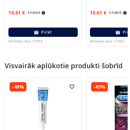
10.61 €
10.61 €
17.69 €
17.69 €
Pirkt
Pir
Standarta cena: 17.69 €
Standarta cena: 17.69 €
Page 1 of 10
Visvairāk aplūkotie produkti šobrīd
-40%
-45%