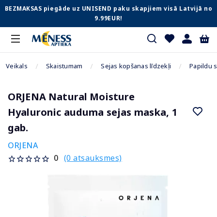
BEZMAKSAS piegāde uz UNISEND paku skapjiem visā Latvijā no
9.99EUR!
Veikals
Skaistumam
Sejas kopšanas līdzekļi
Papildu 
ORJENA Natural Moisture
Hyaluronic auduma sejas maska, 1
gab.
ORJENA
(0 atsauksmes)
0