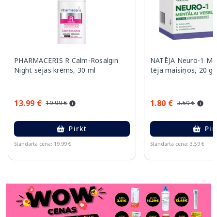
PHARMACERIS R Calm-Rosalgin
NATĒJA Neuro-1 Ment
Night sejas krēms, 30 ml
tēja maisiņos, 20 ga
13.99 €
1.80 €
19.99 €
3.59 €
Pirkt
Pir
Standarta cena: 19.99 €
Standarta cena: 3.59 €
Page 1 of 11