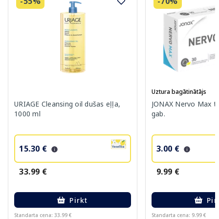
-55%
-70%
Uztura bagātinātājs
URIAGE Cleansing oil dušas eļļa,
JONAX Nervo Max ta
1000 ml
gab.
15.30 €
3.00 €
33.99 €
9.99 €
Pirkt
Pir
Standarta cena: 33.99 €
Standarta cena: 9.99 €