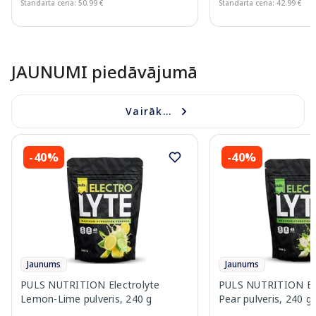
Standarta cena: 50.99 €
Standarta cena: 42.99 €
Page 1 of 10
JAUNUMI piedāvājumā
Vairāk...
-40%
-40%
Jaunums
Jaunums
PULS NUTRITION Electrolyte
PULS NUTRITION Elec
Lemon-Lime pulveris, 240 g
Pear pulveris, 240 g