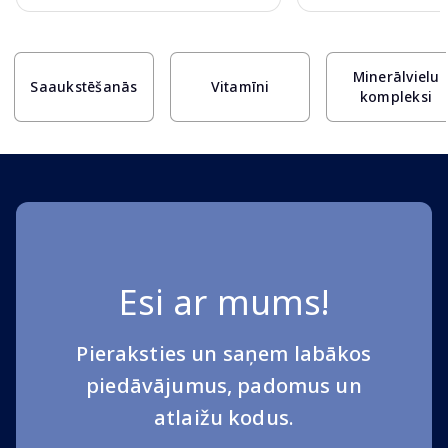
Page 1 of 10
Minerālvielu
Saaukstēšanās
Vitamīni
kompleksi
Esi ar mums!
Pieraksties un saņem labākos
piedāvājumus, padomus un
atlaižu kodus.