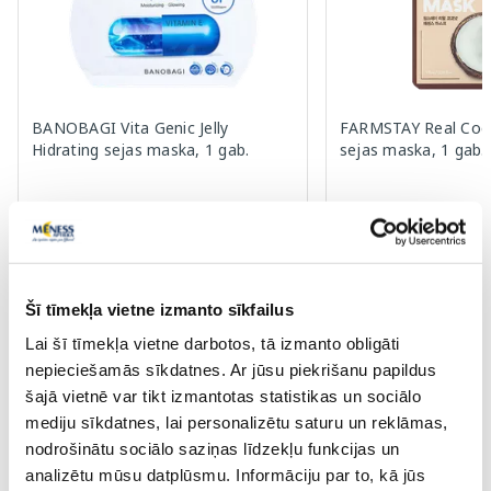
BANOBAGI Vita Genic Jelly
FARMSTAY Real Coc
Hidrating sejas maska, 1 gab.
sejas maska, 1 gab.
1.42 €
1.00 €
2.59 €
1.99 €
Pirkt
Pir
Šī tīmekļa vietne izmanto sīkfailus
Standarta cena: 2.59 €
Standarta cena: 1.99 €
Lai šī tīmekļa vietne darbotos, tā izmanto obligāti
Page 1 of 10
nepieciešamās sīkdatnes. Ar jūsu piekrišanu papildus
šajā vietnē var tikt izmantotas statistikas un sociālo
Saules aizsardzībai vasarā ☀️
mediju sīkdatnes, lai personalizētu saturu un reklāmas,
nodrošinātu sociālo saziņas līdzekļu funkcijas un
analizētu mūsu datplūsmu. Informāciju par to, kā jūs
Vairāk...