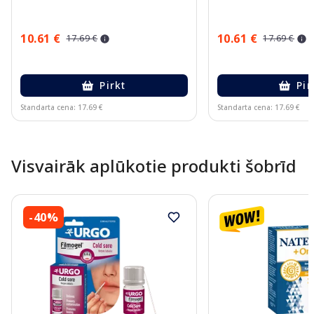
10.61 €
10.61 €
17.69 €
17.69 €
Pirkt
Pir
Standarta cena: 17.69 €
Standarta cena: 17.69 €
Page 1 of 10
Visvairāk aplūkotie produkti šobrīd
-40%