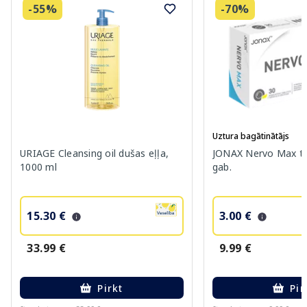
-55%
-70%
Uztura bagātinātājs
URIAGE Cleansing oil dušas eļļa,
JONAX Nervo Max ta
1000 ml
gab.
15.30 €
3.00 €
33.99 €
9.99 €
Pirkt
Pir