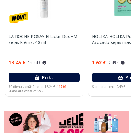
LA ROCHE-POSAY Effaclar Duo+M
HOLIKA HOLIKA Pur
sejas krēms, 40 ml
Avocado sejas mask
13.45 €
1.62 €
16.24 €
2.49 €
Pirkt
Pir
30 dienu zemākā cena:
16.24 €
(-17%)
Standarta cena: 2.49 €
Standarta cena: 24.99 €
Page 1 of 11