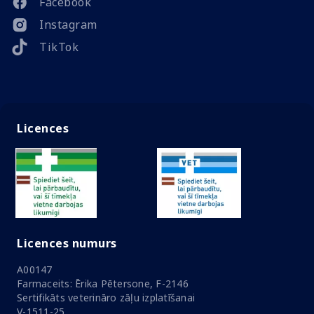
Facebook
Instagram
TikTok
Licences
Licences numurs
A00147
Farmaceits: Ērika Pētersone, F-2146
Sertifikāts veterināro zāļu izplatīšanai
V-1511-25