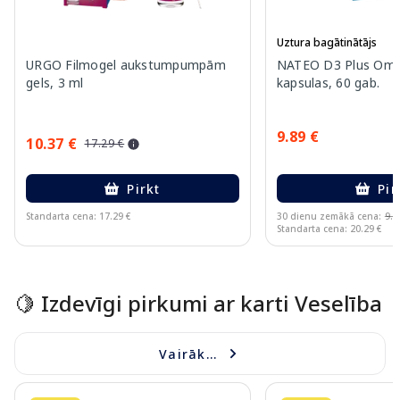
Uztura bagātinātājs
URGO Filmogel aukstumpumpām
NATEO D3 Plus Ome
gels, 3 ml
kapsulas, 60 gab.
9.89 €
10.37 €
17.29 €
Pirkt
Pir
Standarta cena: 17.29 €
30 dienu zemākā cena:
9.7
Standarta cena: 20.29 €
Page 1 of 15
🍋 Izdevīgi pirkumi ar karti Veselība
Vairāk...