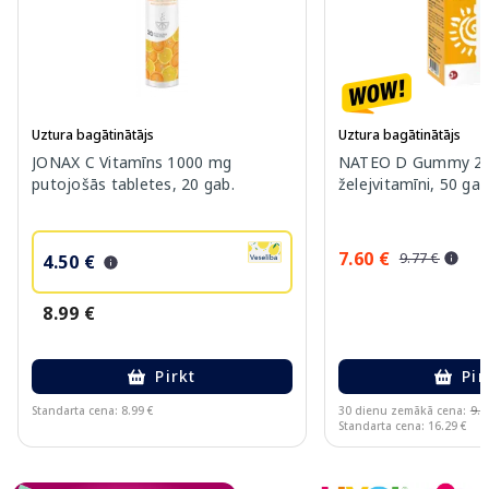
Uztura bagātinātājs
Uztura bagātinātājs
JONAX C Vitamīns 1000 mg
NATEO D Gummy 20
putojošās tabletes, 20 gab.
želejvitamīni, 50 gab
7.60 €
9.77 €
4.50 €
8.99 €
Pirkt
Pir
Standarta cena: 8.99 €
30 dienu zemākā cena:
9.7
Standarta cena: 16.29 €
Page 1 of 10