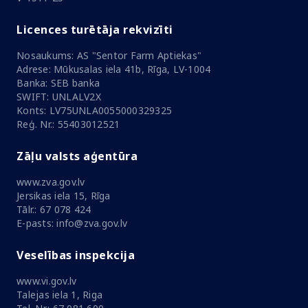
Licences turētāja rekvizīti
Nosaukums: AS "Sentor Farm Aptiekas"
Adrese: Mūkusalas iela 41b, Rīga, LV-1004
Banka: SEB banka
SWIFT: UNLALV2X
Konts: LV75UNLA0055000329325
Reģ. Nr.: 55403012521
Zāļu valsts aģentūra
www.zva.gov.lv
Jersikas iela 15, Rīga
Tālr.: 67 078 424
E-pasts: info@zva.gov.lv
Veselības inspekcija
www.vi.gov.lv
Talejas iela 1, Riga