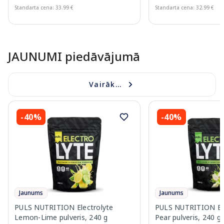
Standarta cena: 33.99 €
Standarta cena: 32.99 €
Page 1 of 10
JAUNUMI piedāvājumā
Vairāk...
-40%
-40%
Jaunums
Jaunums
PULS NUTRITION Electrolyte
PULS NUTRITION Elec
Lemon-Lime pulveris, 240 g
Pear pulveris, 240 g