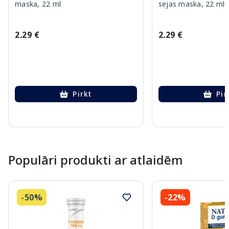
maska, 22 ml
sejas maska, 22 ml
2.29 €
2.29 €
Pirkt
Pir
Page 1 of 10
Populāri produkti ar atlaidēm
-50%
-22%