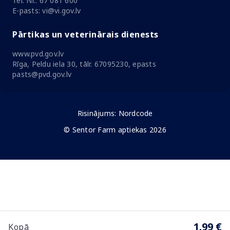
Tel. Nr.: 67 081 600
E-pasts: vi@vi.gov.lv
Pārtikas un veterinārais dienests
www.pvd.gov.lv
Rīga, Peldu iela 30, tālr. 67095230, epasts
pasts@pvd.gov.lv
Risinājums:
Nordcode
© Sentor Farm aptiekas 2026
1.99 €
Kopā