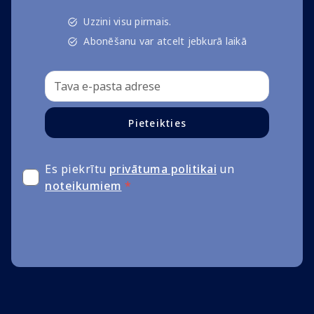
Uzzini visu pirmais.
Abonēšanu var atcelt jebkurā laikā
Pieteikties
Es piekrītu
privātuma politikai
un
noteikumiem
*