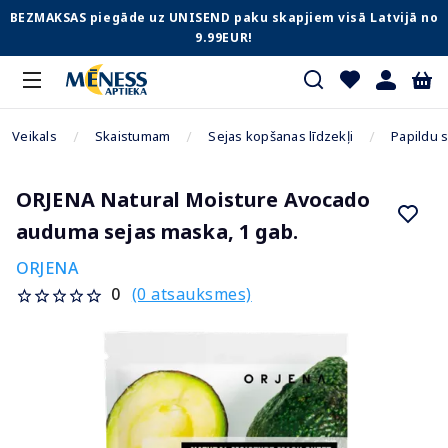
BEZMAKSAS piegāde uz UNISEND paku skapjiem visā Latvijā no
9.99EUR!
Veikals
Skaistumam
Sejas kopšanas līdzekļi
Papildu 
ORJENA Natural Moisture Avocado
auduma sejas maska, 1 gab.
ORJENA
(0 atsauksmes)
0