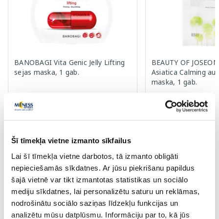
BANOBAGI Vita Genic Jelly Lifting
BEAUTY OF JOSEON 
sejas maska, 1 gab.
Asiatica Calming au
maska, 1 gab.
1.42 €
2.59 €
2.59 €
3.99 €
Pirkt
Pir
Šī tīmekļa vietne izmanto sīkfailus
Standarta cena: 2.59 €
Standarta cena: 3.99 €
Lai šī tīmekļa vietne darbotos, tā izmanto obligāti
Page 1 of 10
nepieciešamās sīkdatnes. Ar jūsu piekrišanu papildus
šajā vietnē var tikt izmantotas statistikas un sociālo
Saules aizsardzībai vasarā ☀️
mediju sīkdatnes, lai personalizētu saturu un reklāmas,
nodrošinātu sociālo saziņas līdzekļu funkcijas un
analizētu mūsu datplūsmu. Informāciju par to, kā jūs