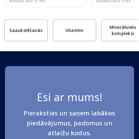
Standarta cena: 33.99 €
Standarta cena: 9.99 €
Page 1 of 10
Minerālvielu
Saaukstēšanās
Vitamīni
kompleksi
Esi ar mums!
Pieraksties un saņem labākos
piedāvājumus, padomus un
atlaižu kodus.