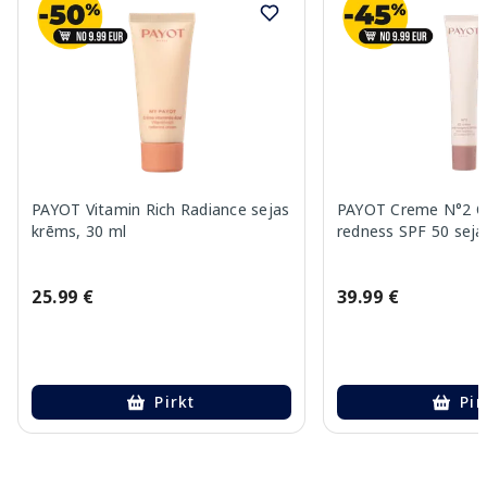
PAYOT Vitamin Rich Radiance sejas
PAYOT Creme N°2 C
krēms, 30 ml
redness SPF 50 seja
25.99 €
39.99 €
Pirkt
Pir
Page 1 of 10