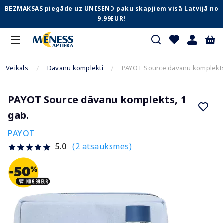
BEZMAKSAS piegāde uz UNISEND paku skapjiem visā Latvijā no
9.99EUR!
Veikals
Dāvanu komplekti
PAYOT Source dāvanu komplekts
PAYOT Source dāvanu komplekts, 1
gab.
PAYOT
(2 atsauksmes)
5.0