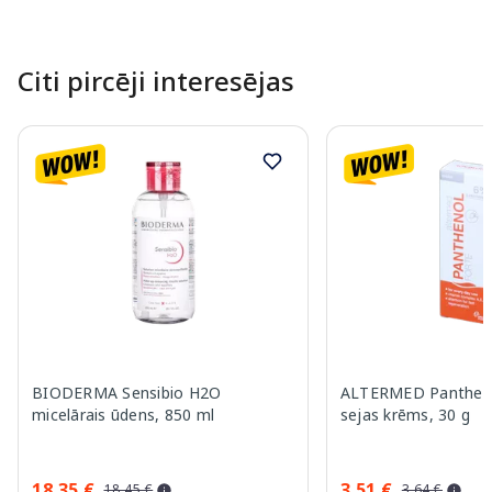
Citi pircēji interesējas
BIODERMA Sensibio H2O
ALTERMED Pantheno
micelārais ūdens, 850 ml
sejas krēms, 30 g
18.35 €
3.51 €
18.45 €
3.64 €