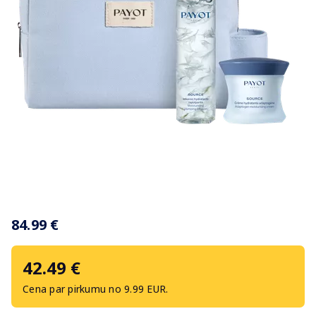
Item
1
84.99 €
of
1
42.49 €
Cena par pirkumu no 9.99 EUR.