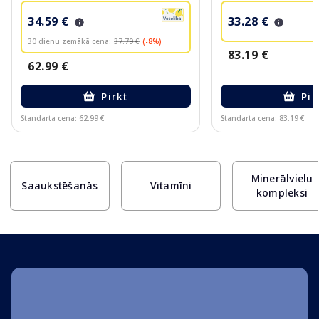
34.59 €
33.28 €
30 dienu zemākā cena:
37.79 €
(-8%)
83.19 €
62.99 €
Pirkt
Pir
Standarta cena: 62.99 €
Standarta cena: 83.19 €
Page 1 of 10
Minerālvielu
Saaukstēšanās
Vitamīni
kompleksi