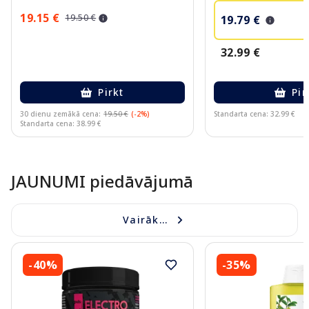
19.15 €
19.50 €
19.79 €
32.99 €
Pirkt
Pir
30 dienu zemākā cena:
19.50 €
(-2%)
Standarta cena: 32.99 €
Standarta cena: 38.99 €
Page 1 of 10
JAUNUMI piedāvājumā
Vairāk...
-40%
-35%