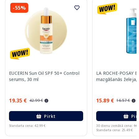
-55%
EUCERIN Sun Oil SPF 50+ Control
LA ROCHE-POSAY Eff
serums, 30 ml
mazgāšanās želeja,
19.35 €
15.89 €
42.99 €
16.57 €
Pirkt
Pir
Standarta cena: 42.99 €
30 dienu zemākā cena:
16.
Standarta cena: 25.49 €