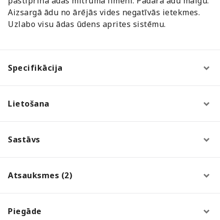
pastiprina ādas mitruma līmeni. Padara ādu maigu.
Aizsargā ādu no ārējās vides negatīvās ietekmes.
Uzlabo visu ādas ūdens aprites sistēmu.
Specifikācija
Lietošana
Sastāvs
Atsauksmes (2)
Piegāde