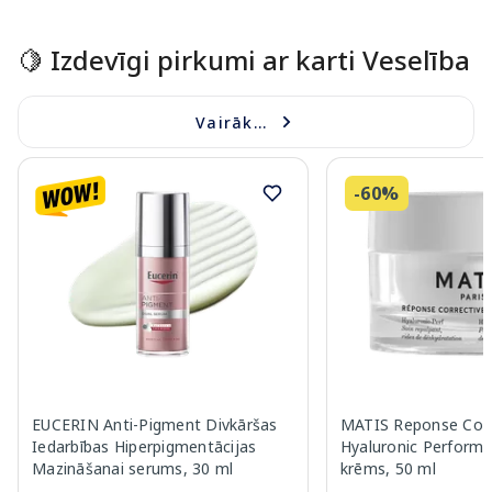
Page 1 of 15
🍋 Izdevīgi pirkumi ar karti Veselība
Vairāk...
-60%
EUCERIN Anti-Pigment Divkāršas
MATIS Reponse Corr
Iedarbības Hiperpigmentācijas
Hyaluronic Performa
Mazināšanai serums, 30 ml
krēms, 50 ml