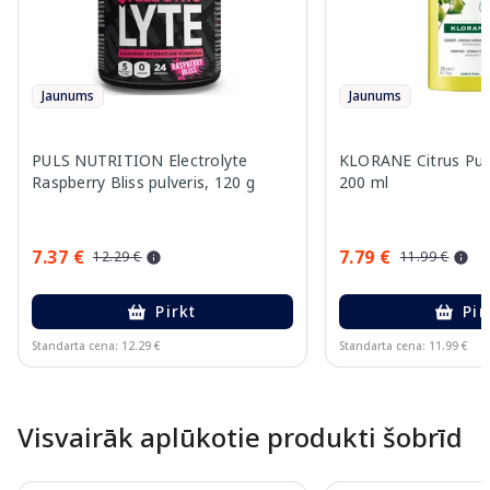
Jaunums
Jaunums
PULS NUTRITION Electrolyte
KLORANE Citrus Pul
Raspberry Bliss pulveris, 120 g
200 ml
7.37 €
7.79 €
12.29 €
11.99 €
Pirkt
Pir
Standarta cena: 12.29 €
Standarta cena: 11.99 €
Page 1 of 10
Visvairāk aplūkotie produkti šobrīd