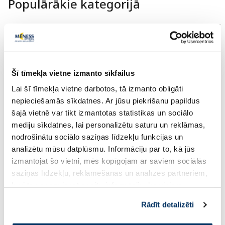
Populārākie kategorijā
-40%
-30%
Šī tīmekļa vietne izmanto sīkfailus
Lai šī tīmekļa vietne darbotos, tā izmanto obligāti
nepieciešamās sīkdatnes. Ar jūsu piekrišanu papildus
šajā vietnē var tikt izmantotas statistikas un sociālo
mediju sīkdatnes, lai personalizētu saturu un reklāmas,
KOOL BEAUTY Hyaluronic Acid
NIOXIN Hair Care Sy
nodrošinātu sociālo saziņas līdzekļu funkcijas un
Hydration Essentials komplekts, 1
Colored Hair with P
analizētu mūsu datplūsmu. Informāciju par to, kā jūs
gab.
Thinning komplekts,
izmantojat šo vietni, mēs kopīgojam ar saviem sociālās
saziņas līdzekļu, reklamēšanas un analīzes partneriem,
47.99 €
50.39 €
79.99 €
71.99 €
kuri to var apvienot ar citu informāciju, ko viņiem
sniedzat vai ko viņi apkopo, kad lietojat viņu
Rādīt detalizēti
Pirkt
Pir
pakalpojumus. Ja piekrītat šo papildu sīkdatņu
izmantošanai, lūdzu, atzīmējiet savu izvēli:
Standarta cena: 79.99 €
Standarta cena: 71.99 €