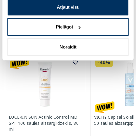
Atļaut visu
Page 1 of 10
Saules aizsardzībai vasarā ☀️
Pielāgot
Vairāk...
Noraidīt
-40%
EUCERIN SUN Actinic Control MD
VICHY Capital Solei
SPF 100 saules aizsarglīdzeklis, 80
50 saules aizsargspr
ml