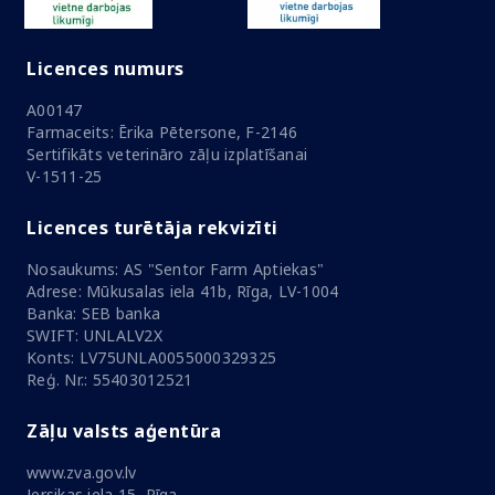
Licences numurs
A00147
Farmaceits: Ērika Pētersone, F-2146
Sertifikāts veterināro zāļu izplatīšanai
V-1511-25
Licences turētāja rekvizīti
Nosaukums: AS "Sentor Farm Aptiekas"
Adrese: Mūkusalas iela 41b, Rīga, LV-1004
Banka: SEB banka
SWIFT: UNLALV2X
Konts: LV75UNLA0055000329325
Reģ. Nr.: 55403012521
Zāļu valsts aģentūra
www.zva.gov.lv
Jersikas iela 15, Rīga