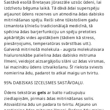
Sastāvā esošā Bretaņas jūraszāle uzsūc ūdeni, lai
izdzīvotu bēguma laikā. Tā dāvā ādai superspēju
atjaunot ūdens rezerves un atmodina ādas dabisko
mitrināšanas spēju. Reiši sēne tūkstošiem gadu
izmantota ķīniešu tradicionālajā medicīnā, tā
spēcina ādas barjerfunkciju un spēju pretoties
apkārtējās vides apstākļiem (tādiem kā stress,
piesārņojums, temperatūras svārstības utt.).
Galvenā mitrinošā molekula - augsta molekulsvara
hialuronskābe palielina ādas dabisko mitruma
līmeni, veidojot aizsargājošu slāni uz ādas virsmas,
lai mazinātu ūdens iztvaikošanu. Šī rieksta sviests
nomierina ādu, padarot to atkal maigu un tvirtu.
95% DABISKAS IZCELSMES SASTĀVDAĻU.
Ūdens tekstūras
gels
ar balto rudzupuķu
ziedlapiņām, pirmais ādas mitrināšanas solis.
Atsvaidzina ādu un padara to tvirtu. Atjauno un