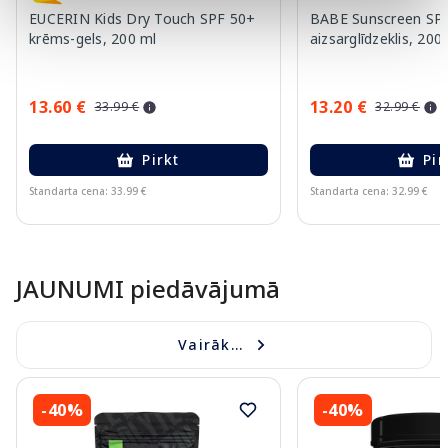
EUCERIN Kids Dry Touch SPF 50+
BABE Sunscreen SPF
krēms-gels, 200 ml
aizsarglīdzeklis, 200
13.60 €
13.20 €
33.99 €
32.99 €
Pirkt
Pir
Standarta cena: 33.99 €
Standarta cena: 32.99 €
Page 1 of 10
JAUNUMI piedāvājumā
Vairāk...
-40%
-40%