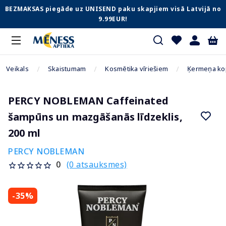
BEZMAKSAS piegāde uz UNISEND paku skapjiem visā Latvijā no
9.99EUR!
Veikals
Skaistumam
Kosmētika vīriešiem
Ķermeņa kop
PERCY NOBLEMAN Caffeinated
šampūns un mazgāšanās līdzeklis,
200 ml
PERCY NOBLEMAN
(0 atsauksmes)
0
-35%