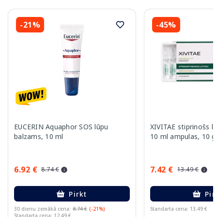
-21%
-45%
EUCERIN Aquaphor SOS lūpu
XIVITAE stiprinošs 
balzams, 10 ml
10 ml ampulas, 10 g
6.92 €
7.42 €
8.74 €
13.49 €
Pirkt
Pir
30 dienu zemākā cena:
8.74 €
(-21%)
Standarta cena: 13.49 €
Standarta cena: 12.49 €