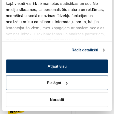
šajā vietnē var tikt izmantotas statistikas un sociālo
mediju sīkdatnes, lai personalizētu saturu un reklāmas,
Pirkt
Pir
nodrošinātu sociālo saziņas līdzekļu funkcijas un
analizētu mūsu datplūsmu. Informāciju par to, kā jūs
izmantojat šo vietni, mēs kopīgojam ar saviem sociālās
Page 1 of 10
saziņas līdzekļu, reklamēšanas un analīzes partneriem,
Saules aizsardzībai vasarā ☀️
kuri to var apvienot ar citu informāciju, ko viņiem
sniedzat vai ko viņi apkopo, kad lietojat viņu
Rādīt detalizēti
pakalpojumus. Ja piekrītat šo papildu sīkdatņu
Vairāk...
izmantošanai, lūdzu, atzīmējiet savu izvēli:
Atļaut visu
-60%
-60%
Pielāgot
Noraidīt