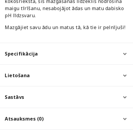
kokosrieksta, šis mazgāšanas līdzeklis nodrošina
maigu tīrīšanu, nesabojājot ādas un matu dabisko
pH līdzsvaru.
Mazgājiet savu ādu un matus tā, kā tie ir pelnījuši!
Specifikācija
Lietošana
Sastāvs
Atsauksmes (0)