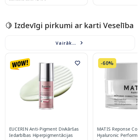
Page 1 of 15
🍋 Izdevīgi pirkumi ar karti Veselība
Vairāk...
-60%
EUCERIN Anti-Pigment Divkāršas
MATIS Reponse Corr
Iedarbības Hiperpigmentācijas
Hyaluronic Performa