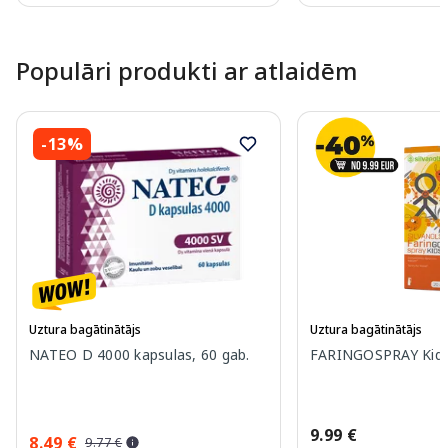
Page 1 of 10
Populāri produkti ar atlaidēm
-13%
Uztura bagātinātājs
Uztura bagātinātājs
NATEO D 4000 kapsulas, 60 gab.
FARINGOSPRAY Kids 
9.99 €
8.49 €
9.77 €