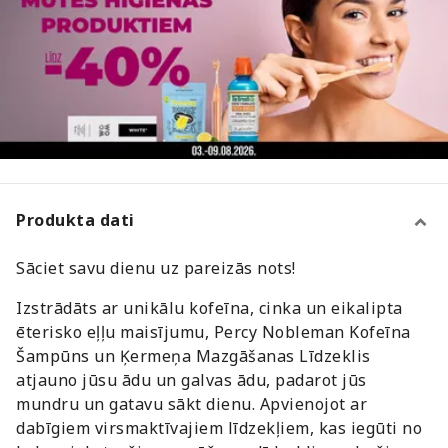
Produkta dati
Sāciet savu dienu uz pareizās nots!
Izstrādāts ar unikālu kofeīna, cinka un eikalipta
ēterisko eļļu maisījumu, Percy Nobleman Kofeīna
Šampūns un Ķermeņa Mazgāšanas Līdzeklis
atjauno jūsu ādu un galvas ādu, padarot jūs
mundru un gatavu sākt dienu. Apvienojot ar
dabīgiem virsmaktīvajiem līdzekļiem, kas iegūti no