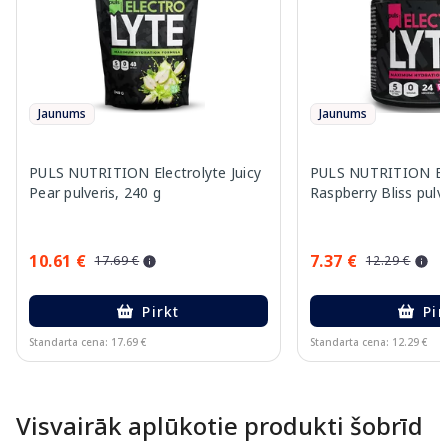
Jaunums
Jaunums
PULS NUTRITION Electrolyte Juicy
PULS NUTRITION Ele
Pear pulveris, 240 g
Raspberry Bliss pulve
10.61 €
7.37 €
17.69 €
12.29 €
Pirkt
Pir
Standarta cena: 17.69 €
Standarta cena: 12.29 €
Page 1 of 10
Visvairāk aplūkotie produkti šobrīd