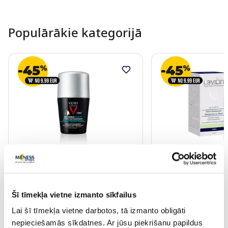
Populārākie kategorijā
VICHY Homme 72 H
LAVILIN Deo 72H St
antiperspirants, 50 ml
antiperspirants, 60 
Šī tīmekļa vietne izmanto sīkfailus
21.29 €
16.99 €
Lai šī tīmekļa vietne darbotos, tā izmanto obligāti
nepieciešamās sīkdatnes. Ar jūsu piekrišanu papildus