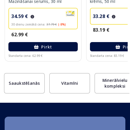
Mazināšanai serums, 30 ml
krēms, 50 ml
34.59 €
33.28 €
30 dienu zemākā cena:
37.79 €
(-8%)
83.19 €
62.99 €
Pirkt
Pir
Standarta cena: 62.99 €
Standarta cena: 83.19 €
Page 1 of 10
Minerālvielu
Saaukstēšanās
Vitamīni
kompleksi