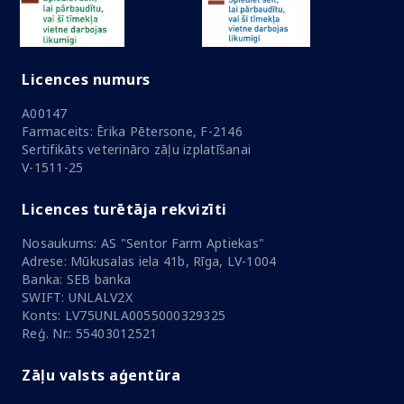
Licences numurs
A00147
Farmaceits: Ērika Pētersone, F-2146
Sertifikāts veterināro zāļu izplatīšanai
V-1511-25
Licences turētāja rekvizīti
Nosaukums: AS "Sentor Farm Aptiekas"
Adrese: Mūkusalas iela 41b, Rīga, LV-1004
Banka: SEB banka
SWIFT: UNLALV2X
Konts: LV75UNLA0055000329325
Reģ. Nr.: 55403012521
Zāļu valsts aģentūra