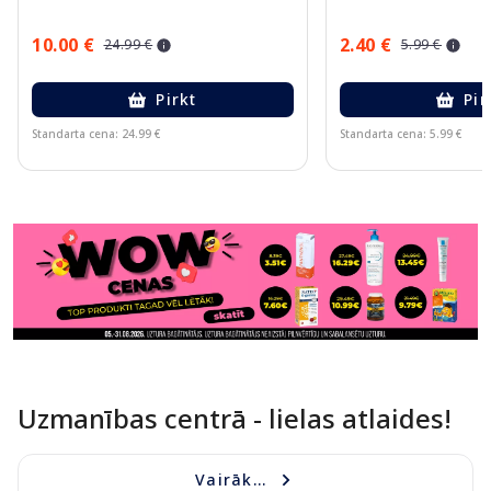
10.00 €
2.40 €
24.99 €
5.99 €
Pirkt
Pir
Standarta cena: 24.99 €
Standarta cena: 5.99 €
Page 1 of 11
Uzmanības centrā - lielas atlaides!
Vairāk...