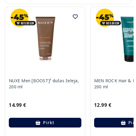
NUXE Men [BOOST]³ dušas želeja,
MEN ROCK Hair & B
200 ml
200 ml
14.99 €
12.99 €
Pirkt
Pir