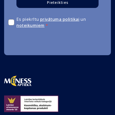
Pieteikties
Es piekrītu
privātuma politikai
un
noteikumiem
*