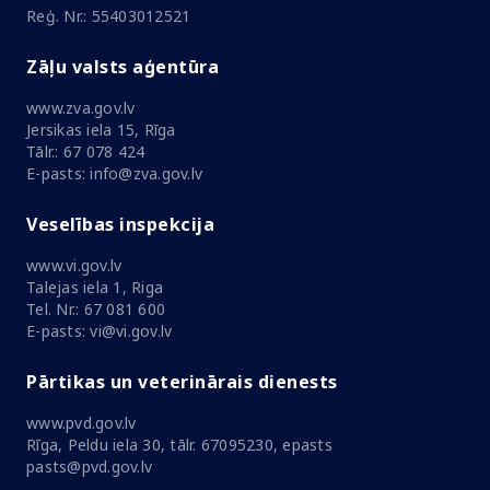
Reģ. Nr.: 55403012521
Zāļu valsts aģentūra
www.zva.gov.lv
Jersikas iela 15, Rīga
Tālr.: 67 078 424
E-pasts: info@zva.gov.lv
Veselības inspekcija
www.vi.gov.lv
Talejas iela 1, Riga
Tel. Nr.: 67 081 600
E-pasts: vi@vi.gov.lv
Pārtikas un veterinārais dienests
www.pvd.gov.lv
Rīga, Peldu iela 30, tālr. 67095230, epasts
pasts@pvd.gov.lv