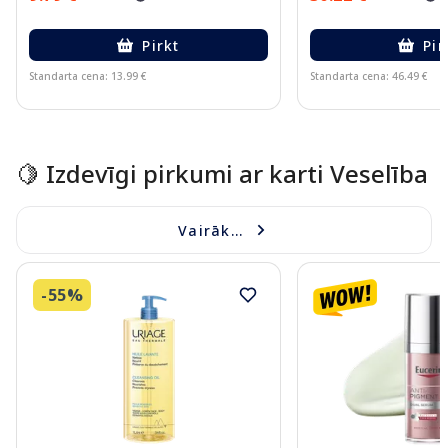
Pirkt
Pir
Standarta cena: 13.99 €
Standarta cena: 46.49 €
Page 1 of 15
🍋 Izdevīgi pirkumi ar karti Veselība
Vairāk...
-55%