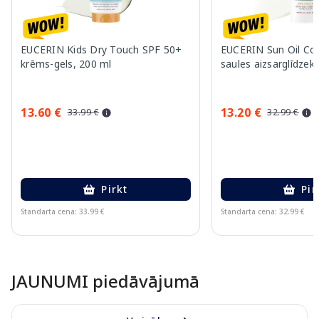
EUCERIN Kids Dry Touch SPF 50+
EUCERIN Sun Oil Co
krēms-gels, 200 ml
saules aizsarglīdzekl
13.60 €
13.20 €
33.99 €
32.99 €
Pirkt
Pir
Standarta cena: 33.99 €
Standarta cena: 32.99 €
Page 1 of 10
JAUNUMI piedāvājumā