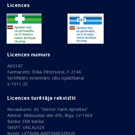
Licences
Licences numurs
A00147
Farmaceits: Ērika Pētersone, F-2146
Sertifikāts veterināro zāļu izplatīšanai
V-1511-25
Licences turētāja rekvizīti
Nosaukums: AS "Sentor Farm Aptiekas"
Adrese: Mūkusalas iela 41b, Rīga, LV-1004
Banka: SEB banka
SWIFT: UNLALV2X
Konts: LV75UNLA0055000329325