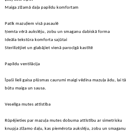
Maiga zīžamā daļa papildu komfortam
Patīk mazuļiem visā pasaulē
Ņemta vērā aukslēju, zobu un smaganu dabiskā forma
Ideāla tekstūra komforta sajūtai
Sterilizējiet un glabājiet vienā parocīgā kastītē
Papildu ventilācija
Īpaši lieli gaisa plūsmas caurumi maigi vēdina mazuļa ādu, lai tā
būtu maiga un sausa.
Veselīga mutes attīstība
Rūpējieties par mazuļa mutes dobuma attīstību ar simetrisku
knupja zīžamo daļu, kas piemērota aukslēju, zobu un smaganu