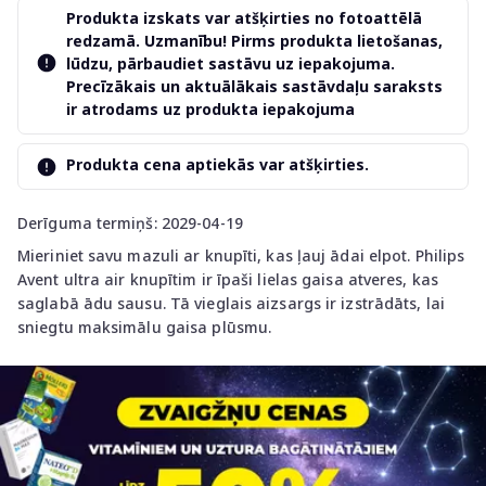
Produkta izskats var atšķirties no fotoattēlā
redzamā. Uzmanību! Pirms produkta lietošanas,
lūdzu, pārbaudiet sastāvu uz iepakojuma.
Precīzākais un aktuālākais sastāvdaļu saraksts
ir atrodams uz produkta iepakojuma
Produkta cena aptiekās var atšķirties.
Derīguma termiņš: 2029-04-19
Mieriniet savu mazuli ar knupīti, kas ļauj ādai elpot. Philips
Avent ultra air knupītim ir īpaši lielas gaisa atveres, kas
saglabā ādu sausu. Tā vieglais aizsargs ir izstrādāts, lai
sniegtu maksimālu gaisa plūsmu.