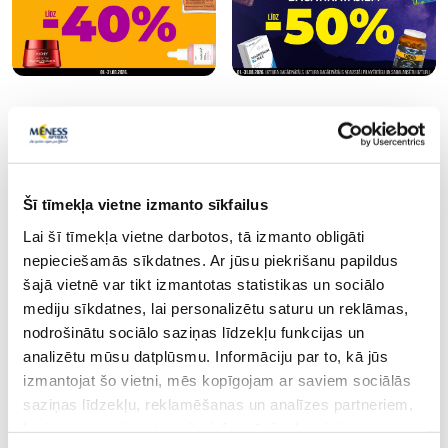
Populārākie kategorijā
Šī tīmekļa vietne izmanto sīkfailus
-30%
-35%
Lai šī tīmekļa vietne darbotos, tā izmanto obligāti
nepieciešamās sīkdatnes. Ar jūsu piekrišanu papildus
šajā vietnē var tikt izmantotas statistikas un sociālo
mediju sīkdatnes, lai personalizētu saturu un reklāmas,
nodrošinātu sociālo saziņas līdzekļu funkcijas un
analizētu mūsu datplūsmu. Informāciju par to, kā jūs
izmantojat šo vietni, mēs kopīgojam ar saviem sociālās
NUK Perfect Match (0-6 m) Silicon
CANPOL BABIES Cute
saziņas līdzekļu, reklamēšanas un analīzes partneriem,
māneklītis, 2 gab.
mēn Pink māneklītis,
kuri to var apvienot ar citu informāciju, ko viņiem