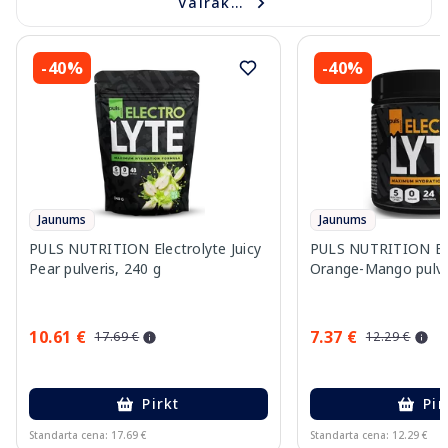
Vairāk...
-40%
-40%
Jaunums
Jaunums
PULS NUTRITION Electrolyte Juicy
PULS NUTRITION Ele
Pear pulveris, 240 g
Orange-Mango pulver
10.61 €
7.37 €
17.69 €
12.29 €
Pirkt
Pir
Standarta cena: 17.69 €
Standarta cena: 12.29 €