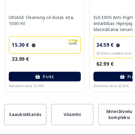
URIAGE Cleansing oil dušas eļļa,
EUCERIN Anti-Pigme
1000 ml
Iedarbības Hiperpig
Mazināšanai serums
15.30 €
34.59 €
30 dienu zemākā cena:
3
33.99 €
62.99 €
Pirkt
Pir
Standarta cena: 33.99 €
Standarta cena: 62.99 €
Page 1 of 10
Minerālvielu
Saaukstēšanās
Vitamīni
kompleksi