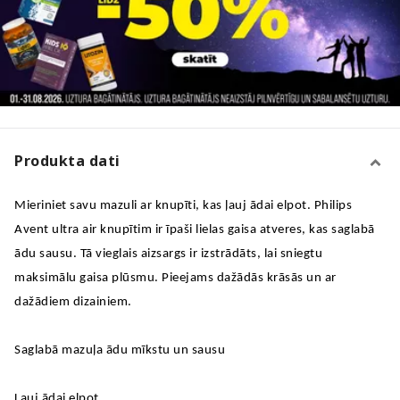
Produkta dati
Mieriniet savu mazuli ar knupīti, kas ļauj ādai elpot. Philips
Avent ultra air knupītim ir īpaši lielas gaisa atveres, kas saglabā
ādu sausu. Tā vieglais aizsargs ir izstrādāts, lai sniegtu
maksimālu gaisa plūsmu. Pieejams dažādās krāsās un ar
dažādiem dizainiem.
Saglabā mazuļa ādu mīkstu un sausu
Ļauj ādai elpot