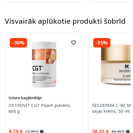
Page 1 of 10
Visvairāk aplūkotie produkti šobrīd
-30%
-35%
Uztura bagātinātājs
OSTROVIT CGT Peach pulveris,
SESDERMA C-Vit Moi
600 g
sejas krēms, 50 ml
9.79 €
30.22 €
13.99 €
46.49 €