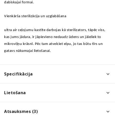
dabiskajai formai.
Vienkārša sterilizācija un uzglabāšana
ultra air ceļojumu kastīte darbojas kā sterilizators, tāpēc viss,
kas jums jādara, ir jāpievieno nedaudz ūdens un jāieliek to
mikroviļņu krāsnī. Pēc tam atvelciet elpu, jo tas būtu tīrs un
gatavs nākamajai lietošanai.
Specifikācija
Lietošana
Atsauksmes (3)