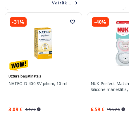
Vairāk...
-31%
-40%
Uztura bagātinātājs
NATEO D 400 SV pilieni, 10 ml
NUK Perfect Match A
Silicone māneklītis, 
3.09 €
6.59 €
4.49 €
10.99 €