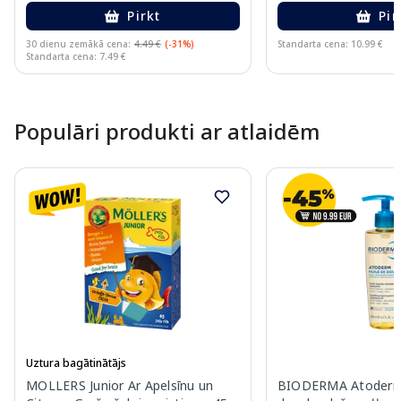
Pirkt
Pir
30 dienu zemākā cena:
4.49 €
(-31%)
Standarta cena: 10.99 €
Standarta cena: 7.49 €
Page 1 of 10
Populāri produkti ar atlaidēm
Uztura bagātinātājs
MOLLERS Junior Ar Apelsīnu un
BIODERMA Atoderm 