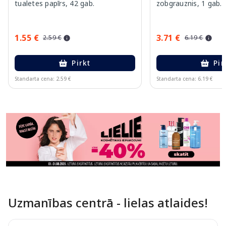
tualetes papīrs, 42 gab.
zobgrauznis, 1 gab.
1.55 €
3.71 €
2.59 €
6.19 €
Pirkt
Pir
Standarta cena: 2.59 €
Standarta cena: 6.19 €
Page 1 of 11
Uzmanības centrā - lielas atlaides!