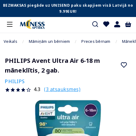
BEZMAKSAS piegāde uz UNISEND paku skapjiem visā Latvijā no
9.99EUR!
Veikals
Māmiņām un bērniem
Preces bērnam
Māneklī
PHILIPS Avent Ultra Air 6-18 m
māneklītis, 2 gab.
PHILIPS
(3 atsauksmes)
4.3