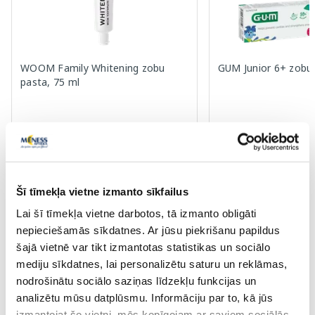
WOOM Family Whitening zobu
GUM Junior 6+ zobu 
pasta, 75 ml
2.39 €
4.28 €
3.99 €
7.79 €
Pirkt
Pir
Šī tīmekļa vietne izmanto sīkfailus
Standarta cena: 3.99 €
Standarta cena: 7.79 €
Lai šī tīmekļa vietne darbotos, tā izmanto obligāti
Page 1 of 10
nepieciešamās sīkdatnes. Ar jūsu piekrišanu papildus
šajā vietnē var tikt izmantotas statistikas un sociālo
Saules aizsardzībai vasarā ☀️
mediju sīkdatnes, lai personalizētu saturu un reklāmas,
nodrošinātu sociālo saziņas līdzekļu funkcijas un
Vairāk...
analizētu mūsu datplūsmu. Informāciju par to, kā jūs
izmantojat šo vietni, mēs kopīgojam ar saviem sociālās