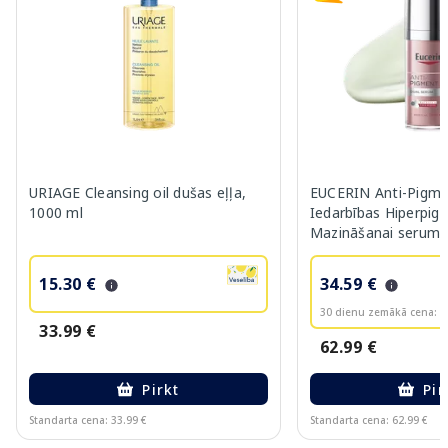
URIAGE Cleansing oil dušas eļļa,
EUCERIN Anti-Pigme
1000 ml
Iedarbības Hiperpig
Mazināšanai serums
15.30 €
34.59 €
30 dienu zemākā cena:
3
33.99 €
62.99 €
Pirkt
Pir
Standarta cena: 33.99 €
Standarta cena: 62.99 €