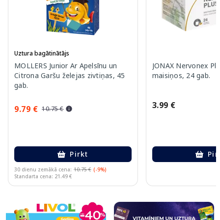
Uztura bagātinātājs
MOLLERS Junior Ar Apelsīnu un
JONAX Nervonex Plu
Citrona Garšu želejas zivtiņas, 45
maisiņos, 24 gab.
gab.
3.99 €
9.79 €
10.75 €
Pirkt
Pir
30 dienu zemākā cena:
10.75 €
(-9%)
Standarta cena: 21.49 €
Page 1 of 10