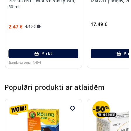
PRESIDENT Junior 6+ zobu pasta,
MAGVIT paciņas, 20
50 ml
17.49 €
2.47 €
4.49 €
Pirkt
Pir
Standarta cena: 4.49 €
Page 1 of 10
Populāri produkti ar atlaidēm