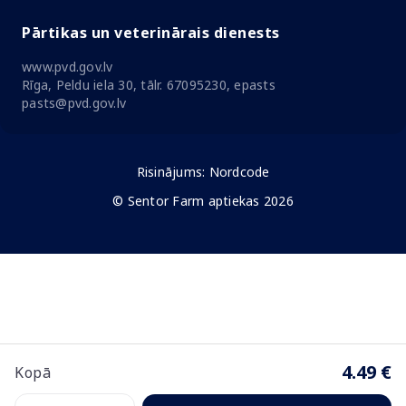
Pārtikas un veterinārais dienests
www.pvd.gov.lv
Rīga, Peldu iela 30, tālr. 67095230, epasts
pasts@pvd.gov.lv
Risinājums:
Nordcode
© Sentor Farm aptiekas 2026
4.49 €
Kopā