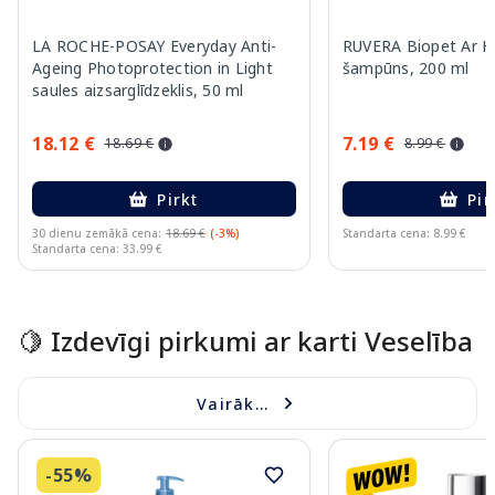
LA ROCHE-POSAY Everyday Anti-
RUVERA Biopet Ar Hl
Ageing Photoprotection in Light
šampūns, 200 ml
saules aizsarglīdzeklis, 50 ml
18.12 €
7.19 €
18.69 €
8.99 €
Pirkt
Pir
30 dienu zemākā cena:
18.69 €
(-3%)
Standarta cena: 8.99 €
Standarta cena: 33.99 €
Page 1 of 15
🍋 Izdevīgi pirkumi ar karti Veselība
Vairāk...
-55%