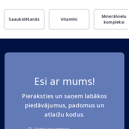
Page 1 of 10
Minerālvielu
Saaukstēšanās
Vitamīni
kompleksi
Esi ar mums!
Pieraksties un saņem labākos
piedāvājumus, padomus un
atlaižu kodus.
Uzzini visu pirmais.