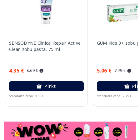
SENSODYNE Clinical Repair Active
GUM Kids 3+ zobu pa
Clean zobu pasta, 75 ml
4.35 €
5.06 €
8.69 €
7.79 €
Pirkt
Pir
Standarta cena: 8.69 €
Standarta cena: 7.79 €
Page 1 of 11