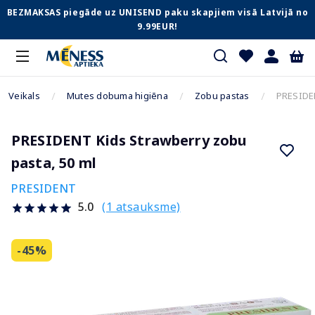
BEZMAKSAS piegāde uz UNISEND paku skapjiem visā Latvijā no
9.99EUR!
Veikals
Mutes dobuma higiēna
Zobu pastas
PRESIDEN
PRESIDENT Kids Strawberry zobu
pasta, 50 ml
PRESIDENT
(1 atsauksme)
5.0
-45%