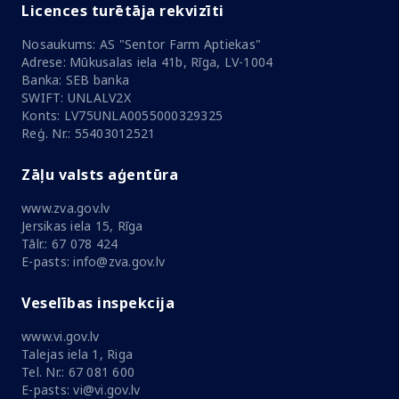
Licences turētāja rekvizīti
Nosaukums: AS "Sentor Farm Aptiekas"
Adrese: Mūkusalas iela 41b, Rīga, LV-1004
Banka: SEB banka
SWIFT: UNLALV2X
Konts: LV75UNLA0055000329325
Reģ. Nr.: 55403012521
Zāļu valsts aģentūra
www.zva.gov.lv
Jersikas iela 15, Rīga
Tālr.: 67 078 424
E-pasts: info@zva.gov.lv
Veselības inspekcija
www.vi.gov.lv
Talejas iela 1, Riga
Tel. Nr.: 67 081 600
E-pasts: vi@vi.gov.lv