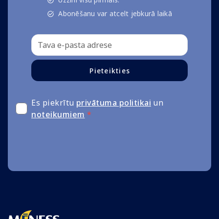
Abonēšanu var atcelt jebkurā laikā
Pieteikties
Es piekrītu
privātuma politikai
un
noteikumiem
*