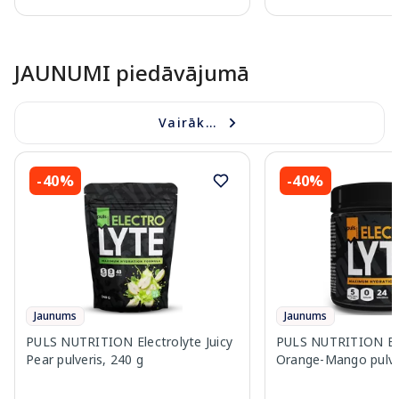
Page 1 of 10
JAUNUMI piedāvājumā
Vairāk...
-40%
-40%
Jaunums
Jaunums
PULS NUTRITION Electrolyte Juicy
PULS NUTRITION Ele
Pear pulveris, 240 g
Orange-Mango pulver