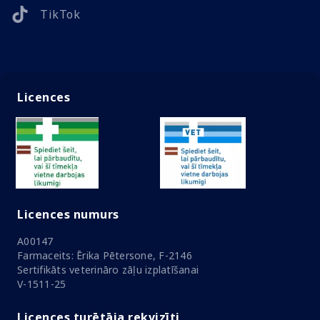
TikTok
Licences
Licences numurs
A00147
Farmaceits: Ērika Pētersone, F-2146
Sertifikāts veterināro zāļu izplatīšanai
V-1511-25
Licences turētāja rekvizīti