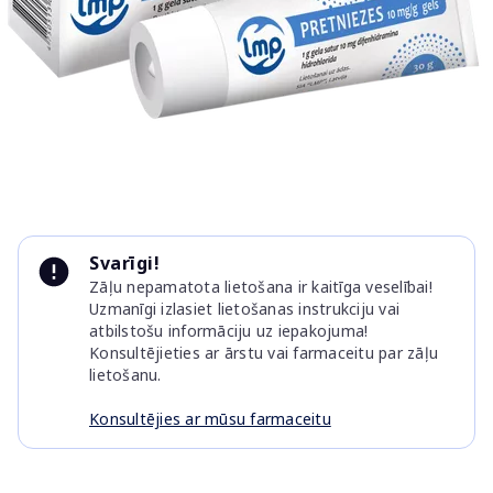
Item
1
Svarīgi!
of
Zāļu nepamatota lietošana ir kaitīga veselībai!
1
Uzmanīgi izlasiet lietošanas instrukciju vai
atbilstošu informāciju uz iepakojuma!
Konsultējieties ar ārstu vai farmaceitu par zāļu
lietošanu.
Konsultējies ar mūsu farmaceitu