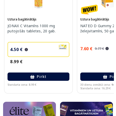
Uztura bagātinātājs
Uztura bagātinātājs
JONAX C Vitamīns 1000 mg
NATEO D Gummy 20
putojošās tabletes, 20 gab.
želejvitamīni, 50 gab
7.60 €
9.77 €
4.50 €
8.99 €
Pirkt
Pir
Standarta cena: 8.99 €
30 dienu zemākā cena:
9.7
Standarta cena: 16.29 €
Page 1 of 10