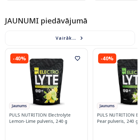
Page 1 of 10
JAUNUMI piedāvājumā
Vairāk...
-40%
-40%
Jaunums
Jaunums
PULS NUTRITION Electrolyte
PULS NUTRITION Elec
Lemon-Lime pulveris, 240 g
Pear pulveris, 240 g