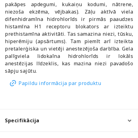
pakāpes apdegumi, kukaiņu kodumi, nātrene,
niezoša ekzēma, vējbakas). Zāļu aktīvā viela
difenhidramīna hidrohlorīds ir pirmās paaudzes
histamīna H1 receptoru blokators ar izteiktu
prethistamīna aktivitāti. Tas samazina niezi, tūsku,
hiperēmiju (apsārtums). Tam piemīt arī izteikta
pretalerģiska un vietēji anestezējoša darbība. Gela
palīgviela lidokaīna hidrohlorīds ir lokāls
anestēzijas līdzeklis, kas mazina niezi pavadošo
sāpju sajūtu.
Papildu informācija par produktu
Specifikācija