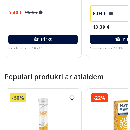
5.40 €
10.79 €
8.03 €
13.39 €
Pirkt
Pir
Standarta cena: 10.79 €
Standarta cena: 13.39 €
Page 1 of 10
Populāri produkti ar atlaidēm
-50%
-22%