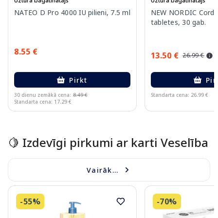
Uztura bagātinātājs
Uztura bagātinātājs
NATEO D Pro 4000 IU pilieni, 7.5 ml
NEW NORDIC Cordyc
tabletes, 30 gab.
8.55 €
13.50 €
26.99 €
Pirkt
Pir
30 dienu zemākā cena:
8.49 €
Standarta cena: 26.99 €
Standarta cena: 17.29 €
Page 1 of 15
🍋 Izdevīgi pirkumi ar karti Veselība
Vairāk...
-55%
-70%