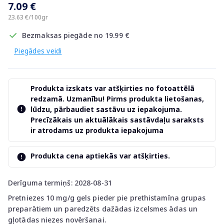
7.09 €
23.63 €/100gr
Bezmaksas piegāde no 19.99 €
Piegādes veidi
Produkta izskats var atšķirties no fotoattēlā
redzamā. Uzmanību! Pirms produkta lietošanas,
lūdzu, pārbaudiet sastāvu uz iepakojuma.
Precīzākais un aktuālākais sastāvdaļu saraksts
ir atrodams uz produkta iepakojuma
Produkta cena aptiekās var atšķirties.
Derīguma termiņš: 2028-08-31
Pretniezes 10 mg/g gels pieder pie prethistamīna grupas
preparātiem un paredzēts dažādas izcelsmes ādas un
gļotādas niezes novēršanai.