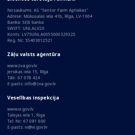
Nosaukums: AS "Sentor Farm Aptiekas"
Adrese: Mūkusalas iela 41b, Rīga, LV-1004
Banka: SEB banka
SWIFT: UNLALV2X
Konts: LV75UNLA0055000329325
Reģ. Nr.: 55403012521
Zāļu valsts aģentūra
www.zva.gov.lv
Jersikas iela 15, Rīga
Tālr.: 67 078 424
E-pasts: info@zva.gov.lv
Veselības inspekcija
www.vi.gov.lv
Talejas iela 1, Riga
Tel. Nr.: 67 081 600
E-pasts: vi@vi.gov.lv