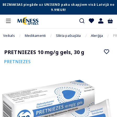
BEZMAKSAS piegāde uz UNISEND paku skapjiem visā Latvijā no
9.99EUR!
Veikals
Medikamenti
Slikta pašsajūta
Alerģija
PR
PRETNIEZES 10 mg/g gels, 30 g
PRETNIEZES