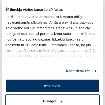
Šī tīmekļa vietne izmanto sīkfailus
Lai šī tīmekļa vietne darbotos, tā izmanto obligāti
Bezrecepšu medikaments
Bezrecepšu medikamen
nepieciešamās sīkdatnes. Ar jūsu piekrišanu papildus
OPEXA 20 mg tabletes, 10 gab.
ZYRTEC 10 mg apva
šajā vietnē var tikt izmantotas statistikas un sociālo
tabletes, 10 gab.
mediju sīkdatnes, lai personalizētu saturu un reklāmas,
nodrošinātu sociālo saziņas līdzekļu funkcijas un
Cena
5.80 €
analizētu mūsu datplūsmu. Informāciju par to, kā jūs
5.19 €
izmantojat šo vietni, mēs kopīgojam ar saviem sociālās
saziņas līdzekļu, reklamēšanas un analīzes partneriem,
Pirkt
Pir
kuri to var apvienot ar citu informāciju, ko viņiem
sniedzat vai ko viņi apkopo, kad lietojat viņu
Page 1 of 10
Rādīt detalizēti
pakalpojumus. Ja piekrītat šo papildu sīkdatņu
izmantošanai, lūdzu, atzīmējiet savu izvēli:
Saules aizsardzībai vasarā ☀️
Atļaut visu
Vairāk...
Pielāgot