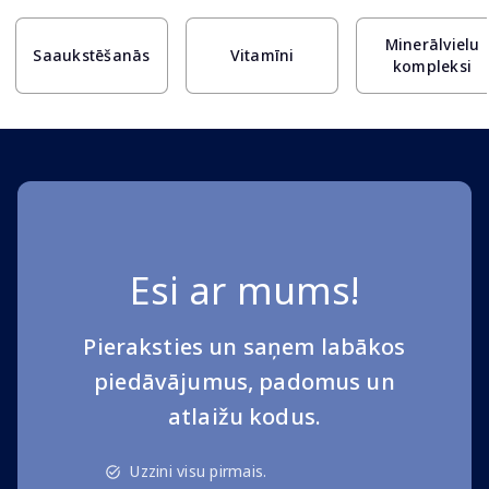
Minerālvielu
Saaukstēšanās
Vitamīni
kompleksi
Esi ar mums!
Pieraksties un saņem labākos
piedāvājumus, padomus un
atlaižu kodus.
Uzzini visu pirmais.