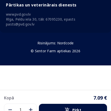
Pārtikas un veterinārais dienests
www.pvd.gov.lv
Rīga, Peldu iela 30, tālr. 67095230, epasts
pasts@pvd.gov.lv
Risinājums:
Nordcode
© Sentor Farm aptiekas 2026
7.09 €
Kopā
Pirkt