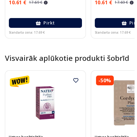
10.61 €
10.61 €
17.69 €
17.69 €
Pirkt
Pir
Standarta cena: 17.69 €
Standarta cena: 17.69 €
Page 1 of 10
Visvairāk aplūkotie produkti šobrīd
-50%