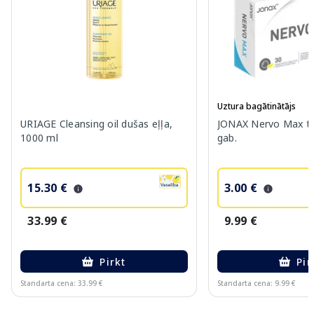
Uztura bagātinātājs
URIAGE Cleansing oil dušas eļļa,
JONAX Nervo Max ta
1000 ml
gab.
15.30 €
3.00 €
33.99 €
9.99 €
Pirkt
Pir
Standarta cena: 33.99 €
Standarta cena: 9.99 €
Page 1 of 10