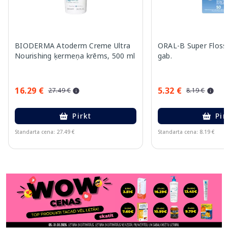
BIODERMA Atoderm Creme Ultra
ORAL-B Super Floss 
Nourishing ķermeņa krēms, 500 ml
gab.
16.29 €
5.32 €
27.49 €
8.19 €
Pirkt
Pir
Standarta cena: 27.49 €
Standarta cena: 8.19 €
Page 1 of 11