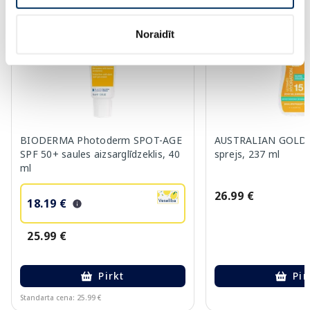
-30%
Noraidīt
BIODERMA Photoderm SPOT-AGE
AUSTRALIAN GOLD S
SPF 50+ saules aizsarglīdzeklis, 40
sprejs, 237 ml
ml
26.99 €
18.19 €
25.99 €
Pirkt
Pir
Standarta cena: 25.99 €