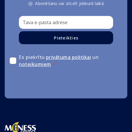
Abonēšanu var atcelt jebkurā laikā
Pieteikties
Es piekrītu
privātuma politikai
un
noteikumiem
*