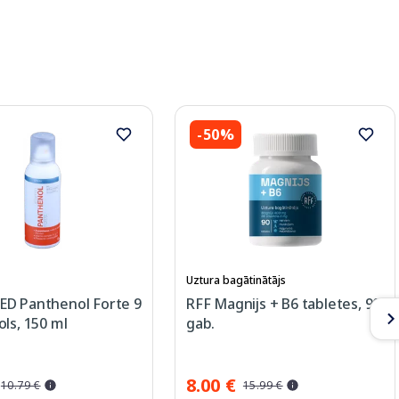
-50%
Uztura bagātinātājs
D Panthenol Forte 9
RFF Magnijs + B6 tabletes, 90
ls, 150 ml
gab.
8.00 €
10.79 €
15.99 €