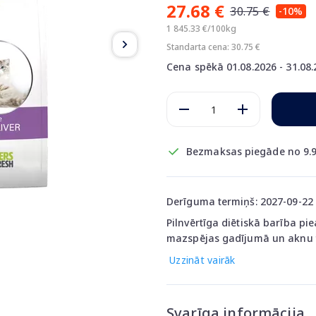
27.68 €
30.75 €
-10%
1 845.33 €/100kg
Standarta cena: 30.75 €
Cena spēkā 01.08.2026 - 31.08
Bezmaksas piegāde no 9.9
Derīguma termiņš: 2027-09-22
Pilnvērtīga diētiskā barība p
mazspējas gadījumā un aknu f
Uzzināt vairāk
Svarīga informācija