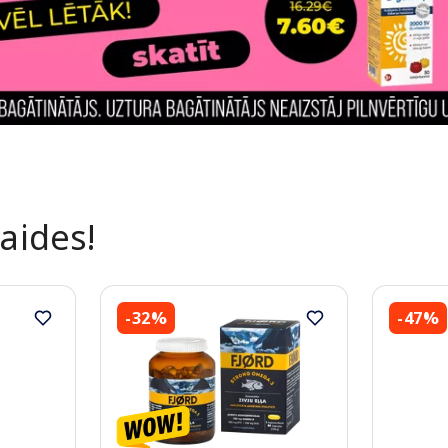
laides!
-32%
-47%