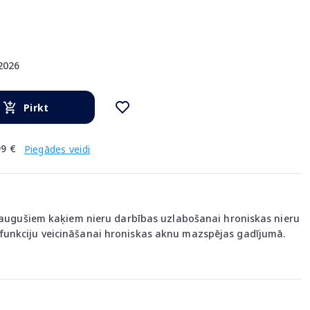
.2026
Pirkt
9 €
Piegādes veidi
ieaugušiem kaķiem nieru darbības uzlabošanai hroniskas nieru
unkciju veicināšanai hroniskas aknu mazspējas gadījumā.