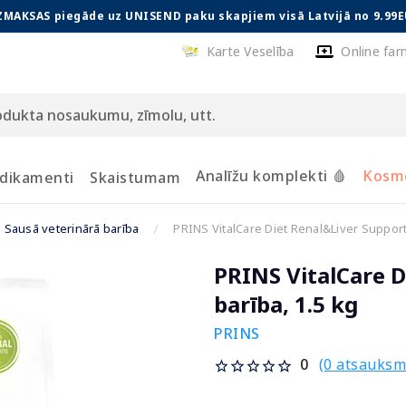
ZMAKSAS piegāde uz UNISEND paku skapjiem visā Latvijā no 9.99E
Karte Veselība
Online far
Analīžu komplekti 🩸
Kosmē
dikamenti
Skaistumam
Sausā veterinārā barība
PRINS VitalCare Diet Renal&Liver Support
PRINS VitalCare D
barība, 1.5 kg
PRINS
(0 atsauksm
0