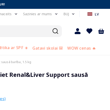
UR!
maceits
Sazinies ar mums
BUJ
LV
tika ar SPF ☀️
Gatavi skolai 🎒
WOW cenas 🔥
 sausā barība, 1.5 kg
iet Renal&Liver Support sausā
es)