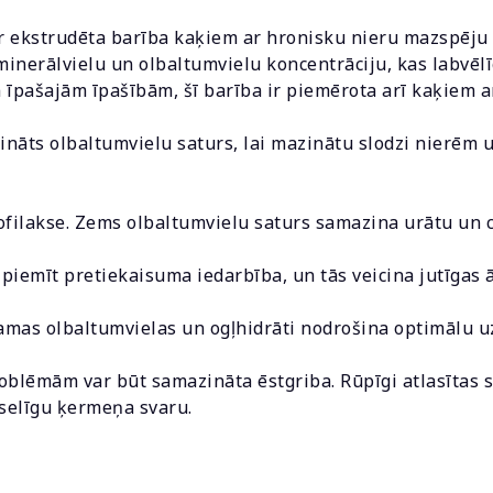
ir ekstrudēta barība kaķiem ar hronisku nieru mazspēju
 minerālvielu un olbaltumvielu koncentrāciju, kas labvēl
 īpašajām īpašībām, šī barība ir piemērota arī kaķiem 
ts olbaltumvielu saturs, lai mazinātu slodzi nierēm un
filakse. Zems olbaltumvielu saturs samazina urātu un c
emīt pretiekaisuma iedarbība, un tās veicina jutīgas ā
amas olbaltumvielas un ogļhidrāti nodrošina optimālu u
oblēmām var būt samazināta ēstgriba. Rūpīgi atlasītas 
eselīgu ķermeņa svaru.