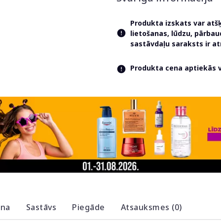
Produkta izskats var atš
lietošanas, lūdzu, pārba
sastāvdaļu saraksts ir 
Produkta cena aptiekās va
ana
Sastāvs
Piegāde
Atsauksmes (0)