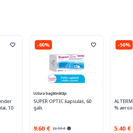
-60%
-50%
Uztura bagātinātājs
ender
SUPER OPTIC kapsulas, 60
ALTERME
lai, 10
gab.
% aeroso
9.60 €
5.40 €
23.99 €