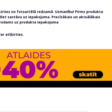
ķirties no fotoattēlā redzamā. Uzmanību! Pirms produkta
udiet sastāvu uz iepakojuma. Precīzākais un aktuālākais
atrodams uz produkta iepakojuma
r atšķirties.