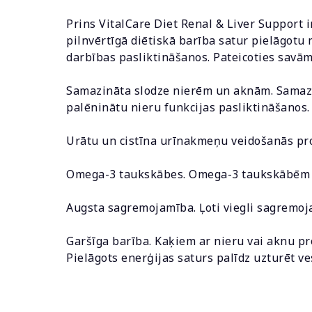
Prins VitalCare Diet Renal & Liver Support 
pilnvērtīgā diētiskā barība satur pielāgotu
darbības pasliktināšanos. Pateicoties savām
Samazināta slodze nierēm un aknām. Samazinā
palēninātu nieru funkcijas pasliktināšanos.
Urātu un cistīna urīnakmeņu veidošanās pro
Omega-3 taukskābes. Omega-3 taukskābēm pi
Augsta sagremojamība. Ļoti viegli sagremoj
Garšīga barība. Kaķiem ar nieru vai aknu pr
Pielāgots enerģijas saturs palīdz uzturēt v