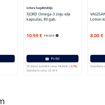
Uztura bagātinātājs
FJORD Omega-3 zivju eļļa
VAGISAN
kapsulas, 80 gab.
Lotion l
10.99 €
8.00 €
16.22 €
Pirkt
30 dienu zemākā cena:
16.22 €
(-32%)
Standarta 
Standarta cena: 29.49 €
ēm