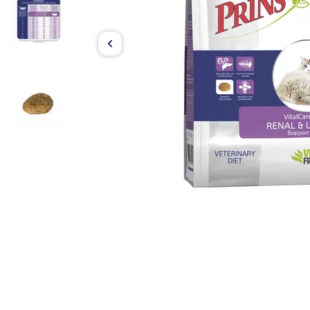
Item
1
of
3
Item
1
of
3