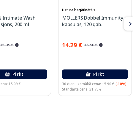
Uztura bagātinātājs
 Intimate Wash
MOLLERS Dobbel Immunity
osjons, 200 ml
kapsulas, 120 gab.
14.29 €
15.09 €
15.90 €
Pirkt
Pirkt
cena: 15.09 €
30 dienu zemākā cena:
15.90 €
(-10%)
Standarta cena: 31.79 €