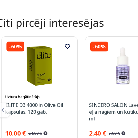
Citi pircēji interesējas
-60%
-60%
Uztura bagātinātājs
ELITE D3 4000 in Olive Oil
SINCERO SALON Lav
kapsulas, 120 gab.
eļļa nagiem un kutiku
ml
10.00 €
2.40 €
24.99 €
5.99 €