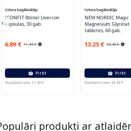
Uztura bagātinātājs
Uztura bagātinātājs
ICONFIT Blister Livercon
NEW NORDIC Magic
kapsulas, 30 gab.
Magnesium Glycinat
tabletes, 60 gab.
6.89 €
13.25 €
11.49 €
26.49 €
Pirkt
Pirkt
Standarta cena: 11.49 €
Standarta cena: 26.49 €
Page 1 of 2
Populāri produkti ar atlaid