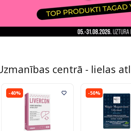
Uzmanības centrā - lielas at
-40%
-50%