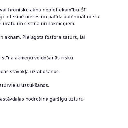
 vai hronisku aknu nepietiekamību. Šī
īgi ietekmē nieres un palīdz palēnināt nieru
ar urātu un cistīna urīnakmeņiem.
 aknām. Pielāgots fosfora saturs, lai
istīna akmeņu veidošanās risku.
das stāvokļa uzlabošanos.
zturvielu uzsūkšanos.
sastāvdaļas nodrošina garšīgu uzturu.