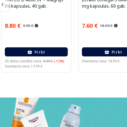
B6 kapsulas, 40 gab.
mg kapsulas, 60 gab.
8.80 €
7.60 €
9.99 €
18.99 €
Pirkt
Pirkt
30 dienu zemākā cena:
9.99 €
(-12%)
Standarta cena: 18.99 €
Standarta cena: 17.99 €
Page 1 of 3