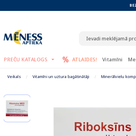
BE
PREČU KATALOGS
ATLAIDES!
Vitamīni
Me
Veikals
Vitamīni un uztura bagātinātāji
Minerālvielu komp