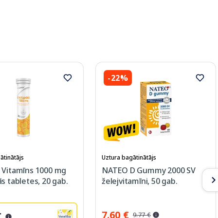
-22%
ātinātājs
Uztura bagātinātājs
 Vitamīns 1000 mg
NATEO D Gummy 2000 SV
s tabletes, 20 gab.
želejvitamīni, 50 gab.
7.60 €
€
9.77 €