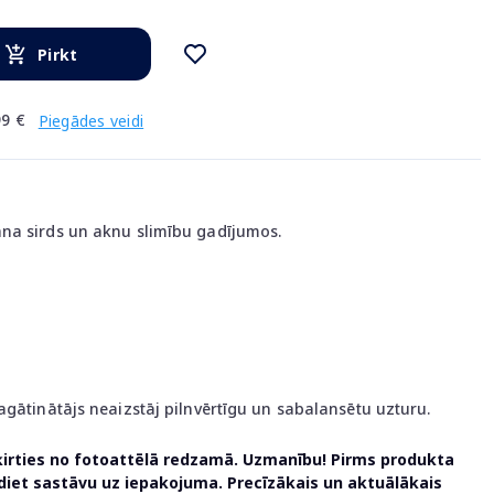
Pirkt
9 €
Piegādes veidi
na sirds un aknu slimību gadījumos.
agātinātājs neaizstāj pilnvērtīgu un sabalansētu uzturu.
ķirties no fotoattēlā redzamā. Uzmanību! Pirms produkta
udiet sastāvu uz iepakojuma. Precīzākais un aktuālākais