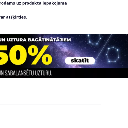
atrodams uz produkta iepakojuma
r atšķirties.