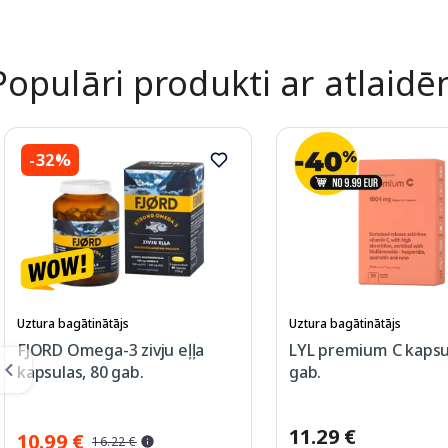
Populāri produkti ar atlaid
-32%
Uztura bagātinātājs
Uztura bagātinātājs
FJORD Omega-3 zivju eļļa
LYL premium C kapsu
kapsulas, 80 gab.
gab.
11.29 €
10.99 €
16.22 €