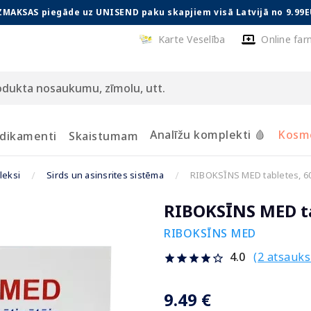
ZMAKSAS piegāde uz UNISEND paku skapjiem visā Latvijā no 9.99E
Karte Veselība
Online far
Analīžu komplekti 🩸
Kosmē
dikamenti
Skaistumam
leksi
Sirds un asinsrites sistēma
RIBOKSĪNS MED tabletes, 60
RIBOKSĪNS MED ta
RIBOKSĪNS MED
(2 atsauk
4.0
9.49 €