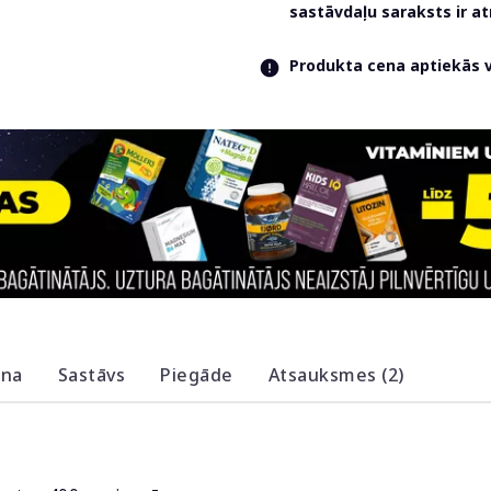
sastāvdaļu saraksts ir 
Produkta cena aptiekās va
ana
Sastāvs
Piegāde
Atsauksmes (2)