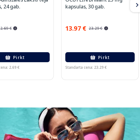
, 24 gab.
kapsulas, 30 gab.
13.97 €
2.69 €
23.29 €
Pirkt
Pirkt
ena: 2.69 €
Standarta cena: 23.29 €