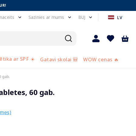
UR!
maceits
Sazinies ar mums
BUJ
LV
tika ar SPF ☀️
Gatavi skolai 🎒
WOW cenas 🔥
 gab.
bletes, 60 gab.
smes)