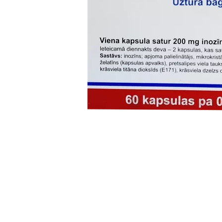
Item
1
of
1
Item
1
of
1