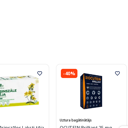
-40%
Uztura bagātinātājs
sinszāles Laksti tēja
OCUTEIN Brilliant 25 mg