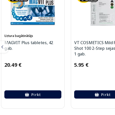
Uztura bagātinātājs
MAGVIT Plus tabletes, 42
VT COSMETICS Mild 
gab.
Shot 100 2-Step seja
1 gab.
20.49 €
5.95 €
Pirkt
Pirkt
Page 1 of 2