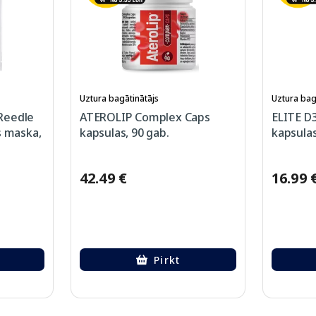
Uztura bagātinātājs
Uztura bag
Reedle
ATEROLIP Complex Caps
ELITE D3
s maska,
kapsulas, 90 gab.
kapsulas
42.49 €
16.99 
Pirkt