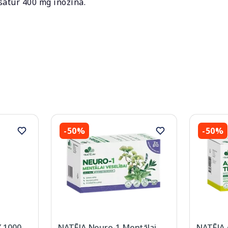
satur 400 mg inozīna.
-50%
-50%
 1000
NATĒJA Neuro-1 Mentālai
NATĒJA A