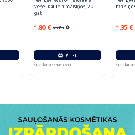
Veselībai tēja maisiņos, 20
maisiņos
gab.
1.80 €
1.35 €
3.59 €
Pirkt
Standarta cena: 3.59 €
Standarta c