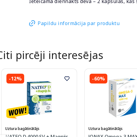
Ieteicamā diennakts deva – 2 kapsulas, kas 
Papildu informācija par produktu
Citi pircēji interesējas
-12%
-60%
Uztura bagātinātājs
Uztura bagātinātājs
NATEO D 4000 SV + Magnijs
JONAX Omega-3 MAX