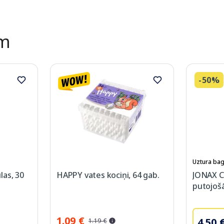
ēm
-50%
Uztura bag
las, 30
HAPPY vates kociņi, 64 gab.
JONAX C
putojošā
1.09 €
4.50 
1.19 €