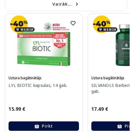
Vairāk...
Uztura bagātinātājs
Uztura bagātinātājs
LYL BIOTIC kapsulas, 14 gab.
SILVANOLS Berberin
gab.
15.99 €
17.49 €
Pirkt
Pir