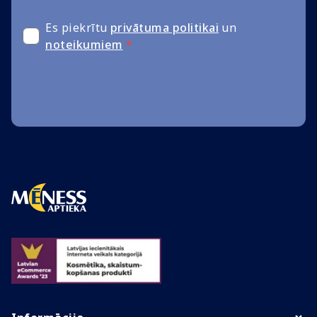
Es piekrītu
privātuma politikai
un
noteikumiem
*