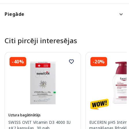
Piegāde
Citi pircēji interesējas
-40%
-20%
Uztura bagātinātājs
SWISS OVIT Vitamin D3 4000 IU
EUCERIN pH5 Intim-
+K2 kapsulas, 30 gab.
mazgāšanas līdzeklis