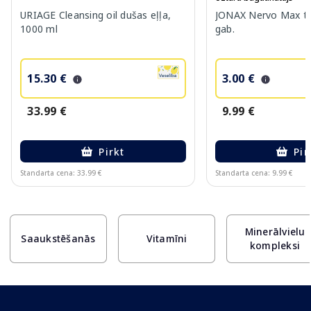
URIAGE Cleansing oil dušas eļļa,
JONAX Nervo Max ta
1000 ml
gab.
15.30 €
3.00 €
33.99 €
9.99 €
Pirkt
Pir
Standarta cena: 33.99 €
Standarta cena: 9.99 €
Page 1 of 10
Minerālvielu
Saaukstēšanās
Vitamīni
kompleksi