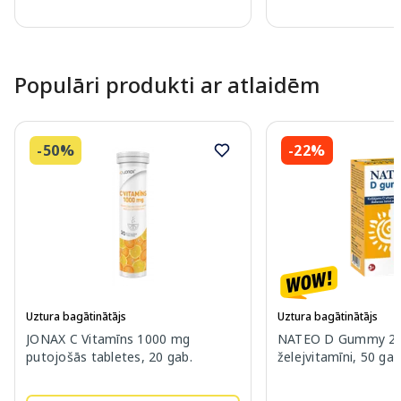
Page 1 of 10
Populāri produkti ar atlaidēm
-50%
-22%
Uztura bagātinātājs
Uztura bagātinātājs
JONAX C Vitamīns 1000 mg
NATEO D Gummy 20
putojošās tabletes, 20 gab.
želejvitamīni, 50 gab