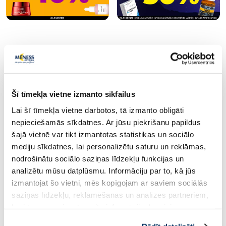
Populārākie kategorijā
Šī tīmekļa vietne izmanto sīkfailus
Lai šī tīmekļa vietne darbotos, tā izmanto obligāti
nepieciešamās sīkdatnes. Ar jūsu piekrišanu papildus
šajā vietnē var tikt izmantotas statistikas un sociālo
mediju sīkdatnes, lai personalizētu saturu un reklāmas,
nodrošinātu sociālo saziņas līdzekļu funkcijas un
analizētu mūsu datplūsmu. Informāciju par to, kā jūs
ICONFIT Collagen Coffee Creamer
ICONFIT Organic Spir
izmantojat šo vietni, mēs kopīgojam ar saviem sociālās
pulveris, 300 g
125 g
saziņas līdzekļu, reklamēšanas un analīzes partneriem,
kuri to var apvienot ar citu informāciju, ko viņiem
sniedzat vai ko viņi apkopo, kad lietojat viņu
12.69 €
6.39 €