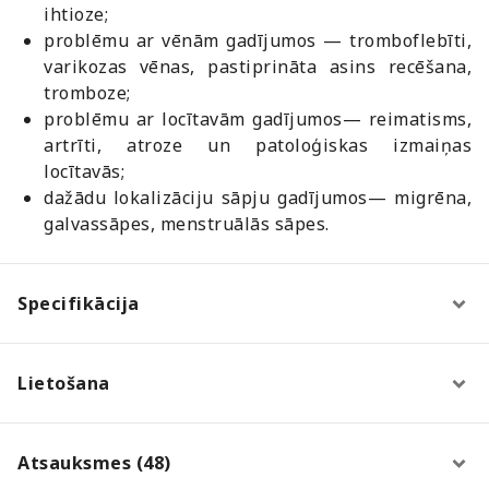
ihtioze;
problēmu ar vēnām gadījumos — tromboflebīti,
varikozas vēnas, pastiprināta asins recēšana,
tromboze;
problēmu ar locītavām gadījumos— reimatisms,
artrīti, atroze un patoloģiskas izmaiņas
locītavās;
dažādu lokalizāciju sāpju gadījumos— migrēna,
galvassāpes, menstruālās sāpes.
Specifikācija
Lietošana
Atsauksmes (48)