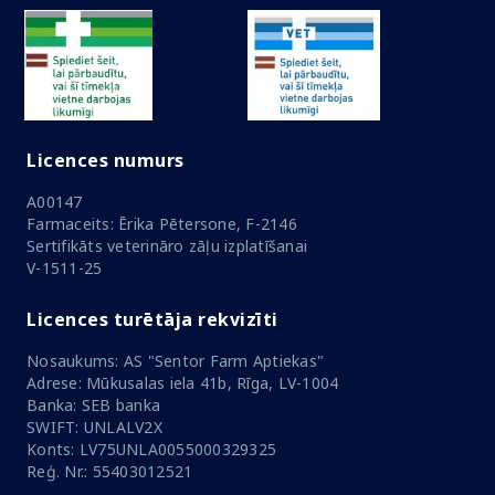
Licences numurs
A00147
Farmaceits: Ērika Pētersone, F-2146
Sertifikāts veterināro zāļu izplatīšanai
V-1511-25
Licences turētāja rekvizīti
Nosaukums: AS "Sentor Farm Aptiekas"
Adrese: Mūkusalas iela 41b, Rīga, LV-1004
Banka: SEB banka
SWIFT: UNLALV2X
Konts: LV75UNLA0055000329325
Reģ. Nr.: 55403012521