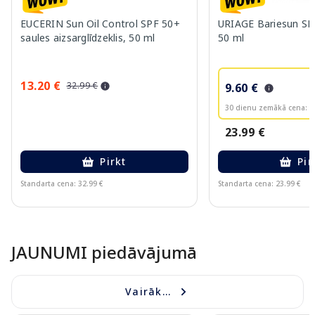
EUCERIN Sun Oil Control SPF 50+
URIAGE Bariesun SP
saules aizsarglīdzeklis, 50 ml
50 ml
13.20 €
32.99 €
9.60 €
30 dienu zemākā cena:
1
23.99 €
Pirkt
Pir
Standarta cena: 32.99 €
Standarta cena: 23.99 €
Page 1 of 10
JAUNUMI piedāvājumā
Vairāk...