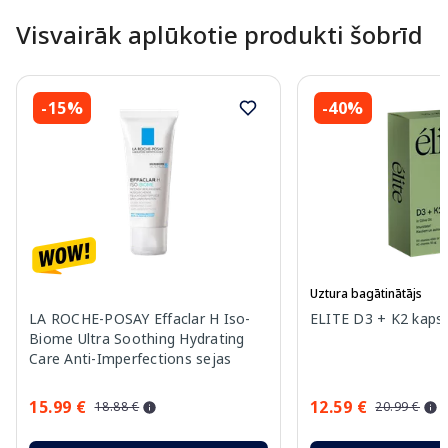
Visvairāk aplūkotie produkti šobrīd
-15%
-40%
Uztura bagātinātājs
LA ROCHE-POSAY Effaclar H Iso-
ELITE D3 + K2 kapsu
Biome Ultra Soothing Hydrating
Care Anti-Imperfections sejas
krēms, 40 ml
15.99 €
12.59 €
18.88 €
20.99 €