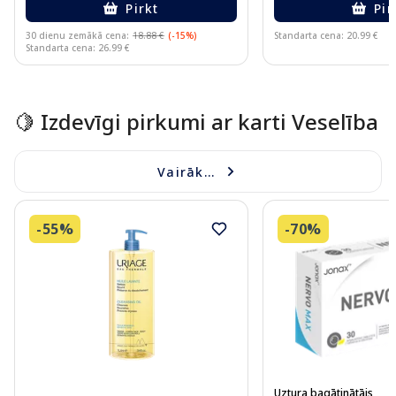
Pirkt
Pir
30 dienu zemākā cena:
18.88 €
(-15%)
Standarta cena: 20.99 €
Standarta cena: 26.99 €
Page 1 of 15
🍋 Izdevīgi pirkumi ar karti Veselība
Vairāk...
-55%
-70%
Uztura bagātinātājs