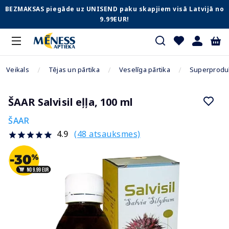
BEZMAKSAS piegāde uz UNISEND paku skapjiem visā Latvijā no
9.99EUR!
Veikals
Tējas un pārtika
Veselīga pārtika
Superproduk
ŠAAR Salvisil eļļa, 100 ml
ŠAAR
(48 atsauksmes)
4.9