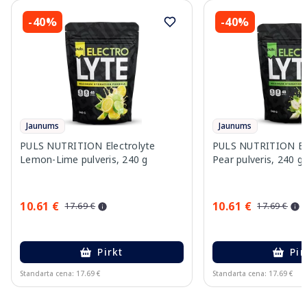
-40%
-40%
Jaunums
Jaunums
PULS NUTRITION Electrolyte
PULS NUTRITION Elec
Lemon-Lime pulveris, 240 g
Pear pulveris, 240 g
10.61 €
10.61 €
17.69 €
17.69 €
Pirkt
Pir
Standarta cena: 17.69 €
Standarta cena: 17.69 €
Page 1 of 10