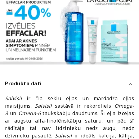
Produkta dati
Salvisil
ir čia sēklu eļļas un mārdadža eļļas
maisījums.
Salvisil
sastāvā ir rekordliels
Omega-
3
un
Omega-6
taukskābju daudzums. Šī eļļa izceļas
ar augstu alfa-linolēnskābju saturu, un pēc šī
rādītāja tai nav līdzinieku nedz augu, nedz
dzīvnieku pasaulē.
Salvisil
ir ideāls kalcija, kālija,