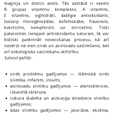
magnija un dzelzs avots. Tās sastāvā ir vesels
B grupas vitamīnu komplekss, A vitamīns,
E vitamīns, ogļhidrāti, dabīgie antioksidanti,
tostarp hlorogēnskābe, kofeīnskābe, flavonols,
kverticīns, kempferols un miricetīns. Tieši
pateicoties lielajam antioksidantu saturam, tā var
būtiski palēnināt novecošanas procesu, kā arī
novērst ne vien sirds un asinsvadu saslimšanu, bet
arī onkoloģisko saslimšanu attīstību.
Salvisil
palīdz:
sirds problēmu gadījumos — išēmiskā sirds
slimība, infarkts, insults;
asinsvadu slimību gadījumos — ateroskleroze,
izkaisītā skleroze;
cukura diabēta un aizkuņģa dziedzera slimību
gadījumos;
ādas slimību gadījumos — psoriāze, ekzēma,