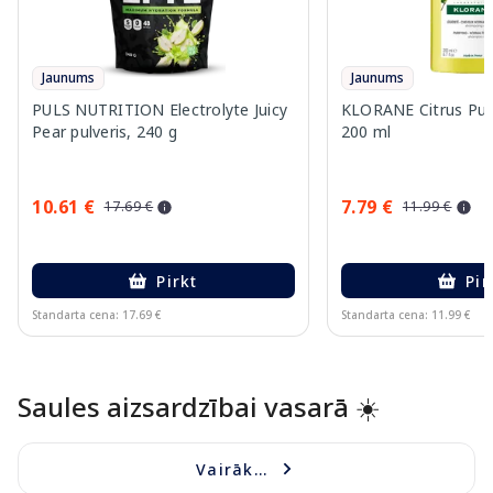
Jaunums
Jaunums
PULS NUTRITION Electrolyte Juicy
KLORANE Citrus Pul
Pear pulveris, 240 g
200 ml
10.61 €
7.79 €
17.69 €
11.99 €
Pirkt
Pir
Standarta cena: 17.69 €
Standarta cena: 11.99 €
Page 1 of 10
Saules aizsardzībai vasarā ☀️
Vairāk...