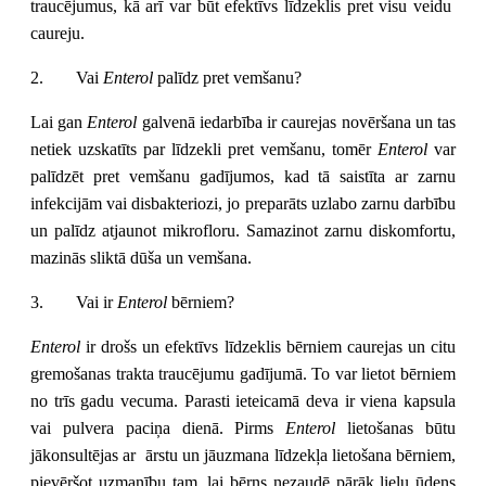
traucējumus, kā arī var būt efektīvs līdzeklis pret visu veidu
caureju.
2.
Vai
Enterol
palīdz pret vemšanu?
Lai gan
Enterol
galvenā iedarbība ir caurejas novēršana un tas
netiek uzskatīts par līdzekli pret vemšanu, tomēr
Enterol
var
palīdzēt pret vemšanu gadījumos, kad tā saistīta ar zarnu
infekcijām vai disbakteriozi, jo preparāts uzlabo zarnu darbību
un palīdz atjaunot mikrofloru. Samazinot zarnu diskomfortu,
mazinās sliktā dūša un vemšana.
3.
Vai ir
Enterol
bērniem?
Enterol
ir drošs un efektīvs līdzeklis bērniem caurejas un citu
gremošanas trakta traucējumu gadījumā. To var lietot bērniem
no trīs gadu vecuma. Parasti ieteicamā deva ir viena kapsula
vai pulvera paciņa dienā. Pirms
Enterol
lietošanas būtu
jākonsultējas ar ārstu un jāuzmana līdzekļa lietošana bērniem,
pievēršot uzmanību tam, lai bērns nezaudē pārāk lielu ūdens