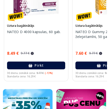
Uztura bagātinātājs
Uztura bagātinātājs
NATEO D 4000 kapsulas, 60 gab.
NATEO D Gummy 20
želejvitamīni, 50 gab
8.49 €
7.60 €
9.77 €
9.77 €
Pirkt
Pir
30 dienu zemākā cena:
9.77 €
(-13%)
30 dienu zemākā cena:
9.7
Standarta cena: 16.29 €
Standarta cena: 16.29 €
Page 1 of 10