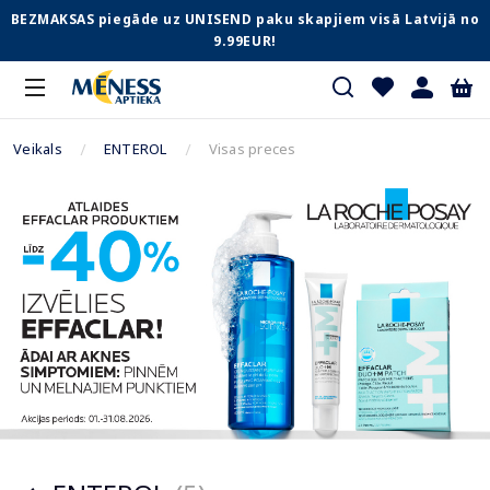
BEZMAKSAS piegāde uz UNISEND paku skapjiem visā Latvijā no
9.99EUR!
Veikals
ENTEROL
Visas preces