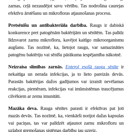
zarnas, ceļā nezaudējot savu vērtību. Tas nodrošina caurejas
efektīvu ārstēšanu un mikrofloras atjaunošanas procesu.
Pretsēnīšu un antibakteriāla darbība.
Raugs ir dabiskā
konkurence pret patogēnām baktērijām un sēnītēm. Tas palīdz
līdzsvarot zarnu mikrofloru, kavējot kaitīgo mikroorganismu
augšanu. Tas nozīmē, ka, lietojot raugu, var samazināties
patogēnu baktēriju vai sēnīšu pārākuma iespējamība nākotnē.
Neizraisa slimības zarnās.
Enterol
esošā rauga sēnīte
ir
nekaitīga un nerada infekcijas, ja to lieto pareizās devās.
Parastās baktērijas dažos gadījumos var izraisīt nevēlamas
reakcijas, piemēram, infekcijas vai imūnsistēmas traucējumus
cilvēkiem ar zemu imunitāti.
Mazāka deva.
Rauga sēnītes parasti ir efektīvas pat ļoti
mazās devās. Tas nozīmē, ka, vienkārši norijot dažas kapsulas
vai paciņas, tas var palīdzēt atjaunot zarnu mikrofloru un
uzlabot gremošanas sistēmas darbību jau uzreiz.