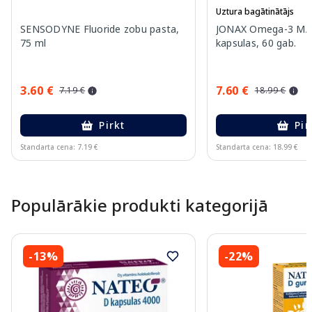
Uztura bagātinātājs
SENSODYNE Fluoride zobu pasta,
JONAX Omega-3 MA
75 ml
kapsulas, 60 gab.
3.60 €
7.60 €
7.19 €
18.99 €
Pirkt
Pir
Standarta cena: 7.19 €
Standarta cena: 18.99 €
Page 1 of 15
Populārākie produkti kategorijā
-13%
-22%