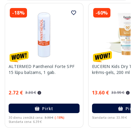
-18%
-60%
ALTERMED Panthenol Forte SPF
EUCERIN Kids Dry T
15 lūpu balzams, 1 gab.
krēms-gels, 200 ml
2.72 €
13.60 €
3.30 €
33.99 €
Pirkt
Pir
30 dienu zemākā cena:
3.30 €
(-18%)
Standarta cena: 33.99 €
Standarta cena: 6.39 €
Page 1 of 10