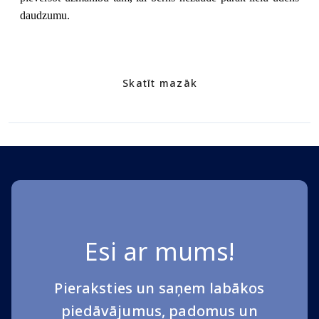
daudzumu.
Skatīt mazāk
Esi ar mums!
Pieraksties un saņem labākos
piedāvājumus, padomus un