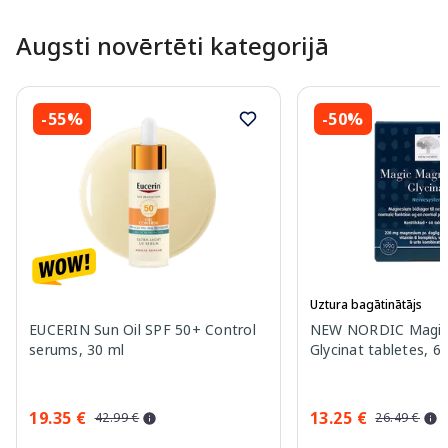
Augsti novērtēti kategorijā
-55%
-50%
Uztura bagātinātājs
EUCERIN Sun Oil SPF 50+ Control
NEW NORDIC Magic
serums, 30 ml
Glycinat tabletes, 6
19.35 €
13.25 €
42.99 €
26.49 €