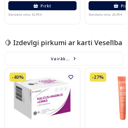
Pirkt
Pir
Standarta cena: 42.99 €
Standarta cena: 26.49 €
Page 1 of 10
🍋 Izdevīgi pirkumi ar karti Veselība
Vairāk...
-40%
-27%