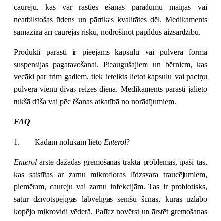
caureju, kas var rasties ēšanas paradumu maiņas vai
neatbilstošas ūdens un pārtikas kvalitātes dēļ. Medikaments
samazina arī caurejas risku, nodrošinot papildus aizsardzību.
Produkti parasti ir pieejams kapsulu vai pulvera formā
suspensijas pagatavošanai. Pieaugušajiem un bērniem, kas
vecāki par trim gadiem, tiek ieteikts lietot kapsulu vai paciņu
pulvera vienu divas reizes dienā. Medikaments parasti jālieto
tukšā dūša vai pēc ēšanas atkarībā no norādījumiem.
FAQ
1.
Kādam nolūkam lieto
Enterol
?
Enterol
ārstē dažādas gremošanas trakta problēmas, īpaši tās,
kas saistītas ar zarnu mikrofloras līdzsvara traucējumiem,
piemēram, caureju vai zarnu infekcijām. Tas ir probiotisks,
satur dzīvotspējīgas labvēlīgās sēnīšu šūnas, kuras uzlabo
kopējo mikrovidi vēderā. Palīdz novērst un ārstēt gremošanas