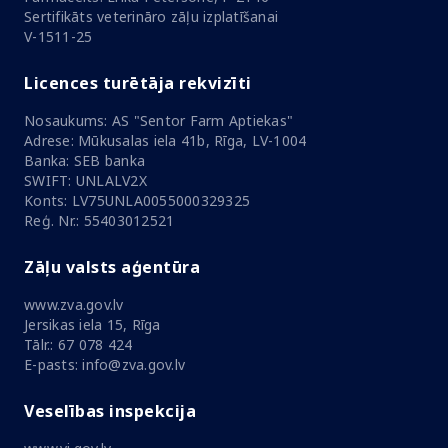
Sertifikāts veterināro zāļu izplatīšanai
V-1511-25
Licences turētāja rekvizīti
Nosaukums: AS "Sentor Farm Aptiekas"
Adrese: Mūkusalas iela 41b, Rīga, LV-1004
Banka: SEB banka
SWIFT: UNLALV2X
Konts: LV75UNLA0055000329325
Reģ. Nr.: 55403012521
Zāļu valsts aģentūra
www.zva.gov.lv
Jersikas iela 15, Rīga
Tālr.: 67 078 424
E-pasts: info@zva.gov.lv
Veselības inspekcija