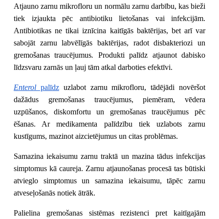
Atjauno zarnu mikrofloru un normālu zarnu darbību, kas bieži
tiek izjaukta pēc antibiotiku lietošanas vai infekcijām.
Antibiotikas ne tikai iznīcina kaitīgās baktērijas, bet arī var
sabojāt zarnu labvēlīgās baktērijas, radot disbakteriozi un
gremošanas traucējumus
.
Produkti palīdz atjaunot dabisko
līdzsvaru zarnās un ļauj tām atkal darboties efektīvi.
Enterol
palīdz
uzlabot zarnu mikrofloru, tādējādi novēršot
dažādus gremošanas traucējumus, piemēram, vēdera
uzpūšanos, diskomfortu un gremošanas traucējumus pēc
ēšanas. Ar medikamenta palīdzību tiek uzlabots zarnu
kustīgums, mazinot aizcietējumus un citas problēmas.
Samazina iekaisumu zarnu traktā un mazina tādus infekcijas
simptomus kā caureja. Zarnu atjaunošanas procesā tas būtiski
atvieglo simptomus un samazina iekaisumu, tāpēc zarnu
atveseļošanās notiek ātrāk.
Palielina gremošanas sistēmas rezistenci pret kaitīgajām