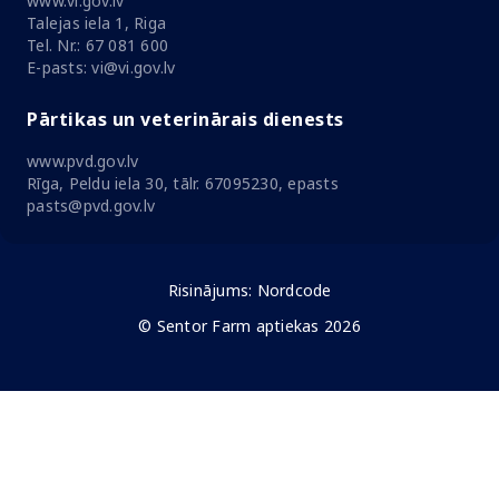
www.vi.gov.lv
Talejas iela 1, Riga
Tel. Nr.: 67 081 600
E-pasts: vi@vi.gov.lv
Pārtikas un veterinārais dienests
www.pvd.gov.lv
Rīga, Peldu iela 30, tālr. 67095230, epasts
pasts@pvd.gov.lv
Risinājums:
Nordcode
© Sentor Farm aptiekas 2026