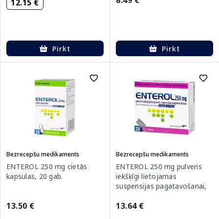
8.49 €
12.15 €
Pirkt
Pirkt
Bezrecepšu medikaments
Bezrecepšu medikaments
ENTEROL 250 mg cietās
ENTEROL 250 mg pulveris
kapsulas, 20 gab.
iekšķīgi lietojamas
suspensijas pagatavošanai,
20 gab.
13.50 €
13.64 €