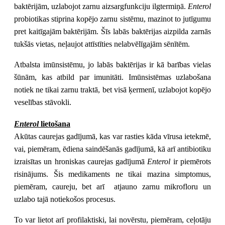
baktērijām, uzlabojot zarnu aizsargfunkciju ilgtermiņā.
Enterol
probiotikas stiprina kopējo zarnu sistēmu, mazinot to jutīgumu
pret kaitīgajām baktērijām. Šīs labās baktērijas aizpilda zarnās
tukšās vietas, neļaujot attīstīties nelabvēlīgajām sēnītēm.
Atbalsta imūnsistēmu, jo labās baktērijas ir kā barības vielas
šūnām, kas atbild par imunitāti. Imūnsistēmas uzlabošana
notiek ne tikai zarnu traktā, bet visā ķermenī, uzlabojot kopējo
veselības stāvokli.
Enterol
lietošana
Akūtas caurejas gadījumā, kas var rasties kāda vīrusa ietekmē,
vai, piemēram, ēdiena saindēšanās gadījumā, kā arī antibiotiku
izraisītas un hroniskas caurejas gadījumā
Enterol
ir piemērots
risinājums. Šis medikaments ne tikai mazina simptomus,
piemēram, caureju, bet arī atjauno zarnu mikrofloru un
uzlabo tajā notiekošos procesus.
To var lietot arī profilaktiski, lai novērstu, piemēram, ceļotāju