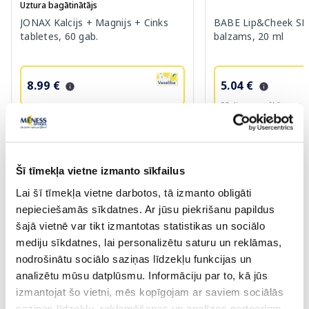
Uztura bagātinātājs
JONAX Kalcijs + Magnijs + Cinks
BABE Lip&Cheek SPF
tabletes, 60 gab.
balzams, 20 ml
8.99 €
5.04 €
30 dienu zemākā cena:
6
14.99 €
12.59 €
Pirkt
Pir
Šī tīmekļa vietne izmanto sīkfailus
Standarta cena: 14.99 €
Standarta cena: 12.59 €
Lai šī tīmekļa vietne darbotos, tā izmanto obligāti
Page 1 of 10
nepieciešamās sīkdatnes. Ar jūsu piekrišanu papildus
šajā vietnē var tikt izmantotas statistikas un sociālo
mediju sīkdatnes, lai personalizētu saturu un reklāmas,
nodrošinātu sociālo saziņas līdzekļu funkcijas un
Labsajūta vēderā ar
Enterol
analizētu mūsu datplūsmu. Informāciju par to, kā jūs
Enterol
sastāvā esošās labvēlīgās baktērijas rada reakcijas, kas
izmantojat šo vietni, mēs kopīgojam ar saviem sociālās
līdzinās normālas veselīgas zarnu floras aizsargājošajai
saziņas līdzekļu, reklamēšanas un analīzes partneriem,