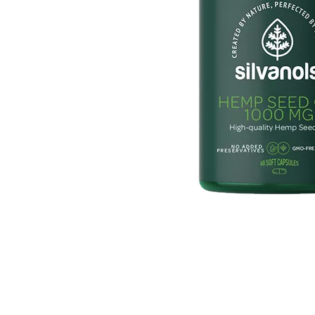
Item
1
of
1
Item
1
of
1