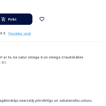
Pirkt
9 €
Piegādes veidi
 arī ar to, ka satur omega-6 un omega-3 taukskābes
 3:1.
agātinātājs neaizstāj pilnvērtīgu un sabalansētu uzturu.