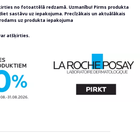
ķirties no fotoattēlā redzamā. Uzmanību! Pirms produkta
udiet sastāvu uz iepakojuma. Precīzākais un aktuālākais
atrodams uz produkta iepakojuma
r atšķirties.