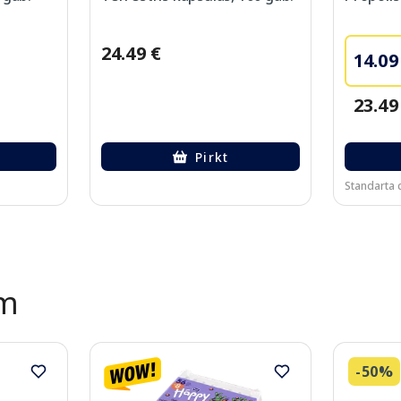
24.49 €
14.09
23.49
Pirkt
Standarta 
ēm
-50%