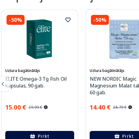
-50%
-50%
Uztura bagātinātājs
Uztura bagātinātājs
ELITE Omega-3 Tg Fish Oil
NEW NORDIC Magic
kapsulas, 90 gab.
Magnesium Malat tab
60 gab.
15.00 €
14.40 €
29.99 €
28.79 €
Pirkt
Pirkt