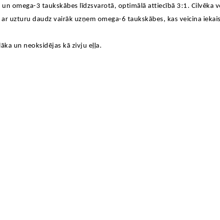
-6 un omega-3 taukskābes līdzsvarotā, optimālā attiecībā 3:1. Cilvēka 
vēki ar uzturu daudz vairāk uzņem omega-6 taukskābes, kas veicina iek
āka un neoksidējas kā zivju eļļa.