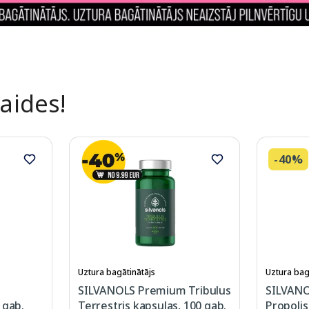
laides!
-40%
Uztura bagātinātājs
Uztura bag
SILVANOLS Premium Tribulus
SILVAN
 gab.
Terrestris kapsulas, 100 gab.
Propolis