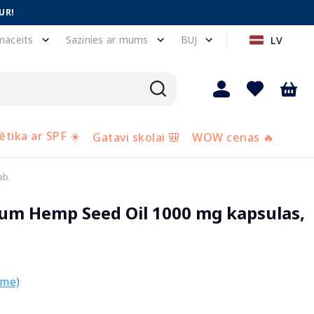
UR!
maceits
Sazinies ar mums
BUJ
LV
tika ar SPF ☀️
Gatavi skolai 🎒
WOW cenas 🔥
ab.
m Hemp Seed Oil 1000 mg kapsulas,
sme)