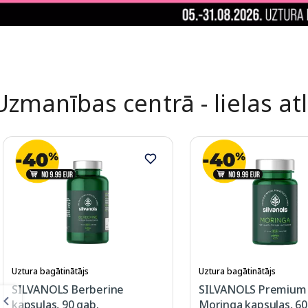
Uzmanības centrā - lielas at
Uztura bagātinātājs
Uztura bagātinātājs
SILVANOLS Berberine
SILVANOLS Premium
kapsulas, 90 gab.
Moringa kapsulas, 60