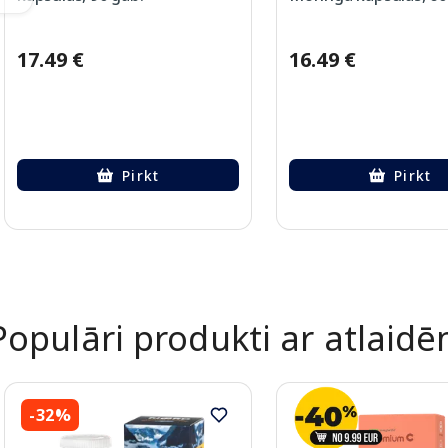
17.49 €
16.49 €
Pirkt
Pirkt
Page 1 of 2
Populāri produkti ar atlaid
-32%