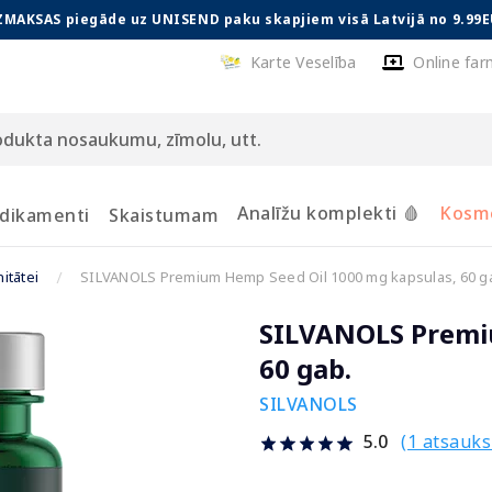
ZMAKSAS piegāde uz UNISEND paku skapjiem visā Latvijā no 9.99E
Karte Veselība
Online far
Analīžu komplekti 🩸
Kosmē
dikamenti
Skaistumam
itātei
SILVANOLS Premium Hemp Seed Oil 1000 mg kapsulas, 60 g
SILVANOLS Premiu
60 gab.
SILVANOLS
(1 atsauk
5.0