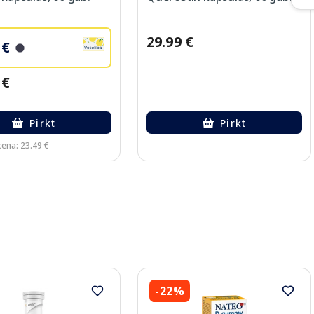
29.99 €
 €
 €
Pirkt
Pirkt
cena: 23.49 €
-22%