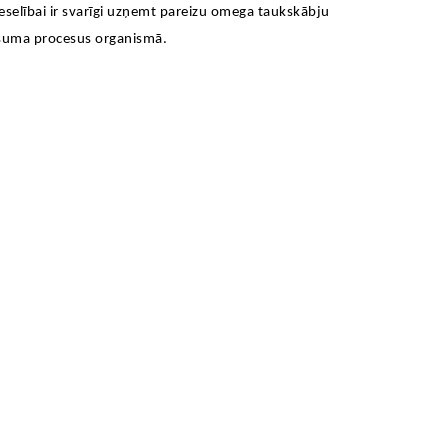
veselībai ir svarīgi uzņemt pareizu omega taukskābju
aisuma procesus organismā.