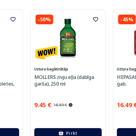
-50%
-45%
Uztura bagātinātājs
Uztura bag
MOLLERS zivju eļļa (dabīga
HEPASAN
letes,
garša), 250 ml
gab.
9.45 €
16.49 
18.89 €
Pirkt