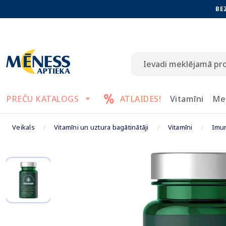
BE
PREČU KATALOGS
ATLAIDES!
Vitamīni
Me
Veikals
Vitamīni un uztura bagātinātāji
Vitamīni
Imun