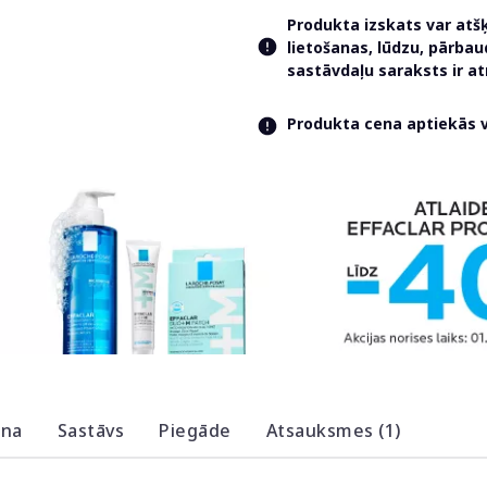
Produkta izskats var atš
lietošanas, lūdzu, pārba
sastāvdaļu saraksts ir 
Produkta cena aptiekās va
ana
Sastāvs
Piegāde
Atsauksmes (1)