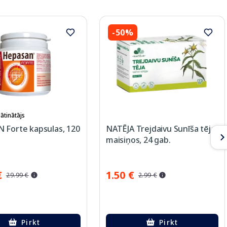
-50%
ātinātājs
 Forte kapsulas, 120
NATĒJA Trejdaivu Sunīša tēja
maisiņos, 24 gab.
€
1.50 €
29.99 €
2.99 €
Pirkt
Pirkt