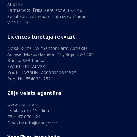
A00147
Farmaceits: Ērika Pētersone, F-2146
Sertifikāts veterināro zāļu izplatīšanai
V-1511-25
Licences turētāja rekvizīti
Nosaukums: AS "Sentor Farm Aptiekas"
Adrese: Mūkusalas iela 41b, Rīga, LV-1004
Banka: SEB banka
SWIFT: UNLALV2X
Konts: LV75UNLA0055000329325
Reģ. Nr.: 55403012521
Zāļu valsts aģentūra
www.zva.gov.lv
Jersikas iela 15, Rīga
Tālr.: 67 078 424
E-pasts: info@zva.gov.lv