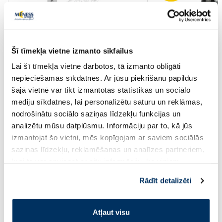
Šī tīmekļa vietne izmanto sīkfailus
Lai šī tīmekļa vietne darbotos, tā izmanto obligāti
Uztura bagātinātājs
Uztura bagātinātājs
nepieciešamās sīkdatnes. Ar jūsu piekrišanu papildus
JONAX A + E Vitamīni kapsulas, 30
HO-FI Original šķid
šajā vietnē var tikt izmantotas statistikas un sociālo
gab.
mediju sīkdatnes, lai personalizētu saturu un reklāmas,
nodrošinātu sociālo saziņas līdzekļu funkcijas un
analizētu mūsu datplūsmu. Informāciju par to, kā jūs
29.49 €
4.19 €
izmantojat šo vietni, mēs kopīgojam ar saviem sociālās
saziņas līdzekļu, reklamēšanas un analīzes partneriem,
5.99 €
kuri to var apvienot ar citu informāciju, ko viņiem
sniedzat vai ko viņi apkopo, kad lietojat viņu
Pirkt
Pir
Rādīt detalizēti
pakalpojumus. Ja piekrītat šo papildu sīkdatņu
Standarta cena: 5.99 €
izmantošanai, lūdzu, atzīmējiet savu izvēli:
Page 1 of 10
Atļaut visu