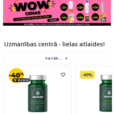
Uzmanības centrā - lielas atlaides!
Vairāk...
-40%