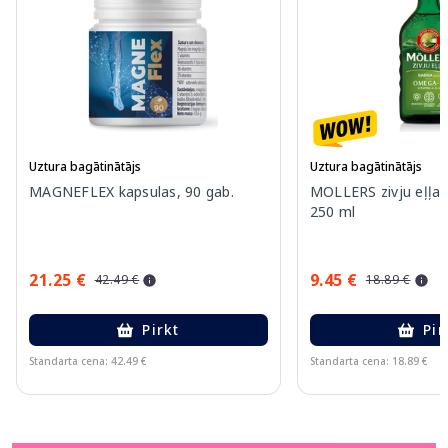
Uztura bagātinātājs
Uztura bagātinātājs
MAGNEFLEX kapsulas, 90 gab.
MOLLERS zivju eļļa (
250 ml
21.25 €
9.45 €
42.49 €
18.89 €
Pirkt
Pir
Standarta cena: 42.49 €
Standarta cena: 18.89 €
Page 1 of 11