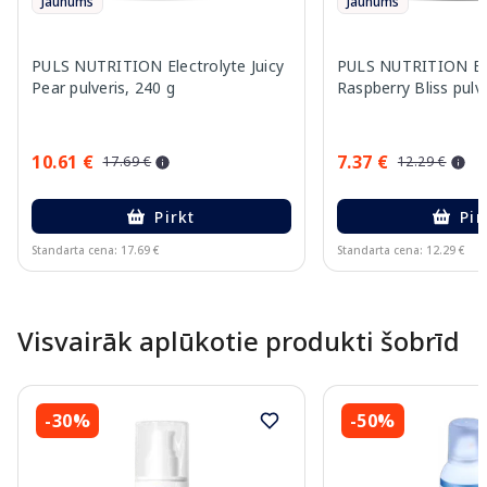
Jaunums
Jaunums
PULS NUTRITION Electrolyte Juicy
PULS NUTRITION Ele
Pear pulveris, 240 g
Raspberry Bliss pulve
10.61 €
7.37 €
17.69 €
12.29 €
Pirkt
Pir
Standarta cena: 17.69 €
Standarta cena: 12.29 €
Page 1 of 10
Visvairāk aplūkotie produkti šobrīd
-30%
-50%