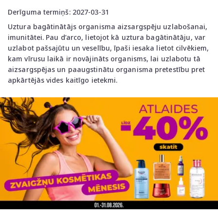
Derīguma termiņš: 2027-03-31
Uztura bagātinātājs organisma aizsargspēju uzlabošanai,
imunitātei. Pau d’arco, lietojot kā uztura bagātinātāju, var
uzlabot pašsajūtu un veselību, īpaši iesaka lietot cilvēkiem,
kam vīrusu laikā ir novājināts organisms, lai uzlabotu tā
aizsargspējas un paaugstinātu organisma pretestību pret
apkārtējās vides kaitīgo ietekmi.