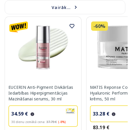
Vairāk...
-60%
EUCERIN Anti-Pigment Divkāršas
MATIS Reponse Corr
Iedarbības Hiperpigmentācijas
Hyaluronic Performa
Mazināšanai serums, 30 ml
krēms, 50 ml
34.59 €
33.28 €
30 dienu zemākā cena:
37.79 €
(-8%)
83.19 €