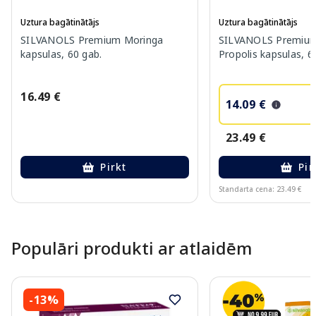
Uztura bagātinātājs
Uztura bagātinātājs
SILVANOLS Premium Moringa
SILVANOLS Premium
kapsulas, 60 gab.
Propolis kapsulas, 6
16.49 €
14.09 €
23.49 €
Pirkt
Pir
Standarta cena: 23.49 €
Page 1 of 10
Populāri produkti ar atlaidēm
-13%