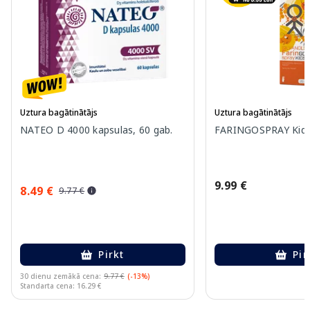
Uztura bagātinātājs
Uztura bagātinātājs
NATEO D 4000 kapsulas, 60 gab.
FARINGOSPRAY Kids 
9.99 €
8.49 €
9.77 €
Pirkt
Pir
30 dienu zemākā cena:
9.77 €
(-13%)
Standarta cena: 16.29 €
Page 1 of 10