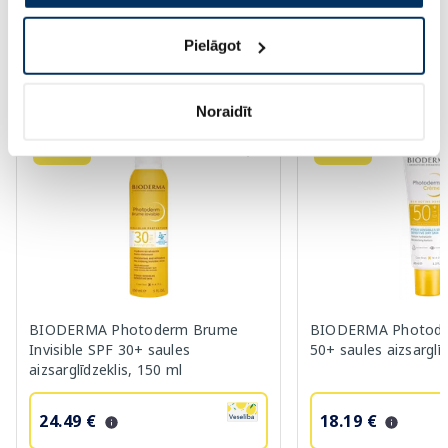
Saules aizsardzībai vasarā ☀️
Pielāgot
Vairāk...
Noraidīt
-30%
-30%
BIODERMA Photoderm Brume
BIODERMA Photode
Invisible SPF 30+ saules
50+ saules aizsarglīd
aizsarglīdzeklis, 150 ml
24.49 €
18.19 €