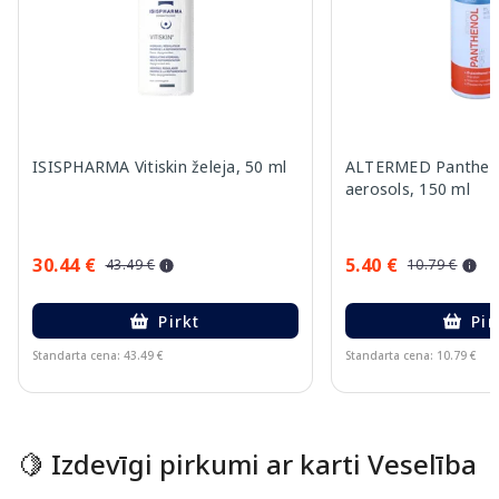
ISISPHARMA Vitiskin želeja, 50 ml
ALTERMED Pantheno
aerosols, 150 ml
30.44 €
5.40 €
43.49 €
10.79 €
Pirkt
Pir
Standarta cena: 43.49 €
Standarta cena: 10.79 €
Page 1 of 15
🍋 Izdevīgi pirkumi ar karti Veselība