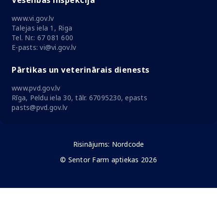
Veselības inspekcija
www.vi.gov.lv
Talejas iela 1, Riga
Tel. Nr.: 67 081 600
E-pasts: vi@vi.gov.lv
Pārtikas un veterinārais dienests
www.pvd.gov.lv
Rīga, Peldu iela 30, tālr. 67095230, epasts
pasts@pvd.gov.lv
Risinājums:
Nordcode
© Sentor Farm aptiekas 2026