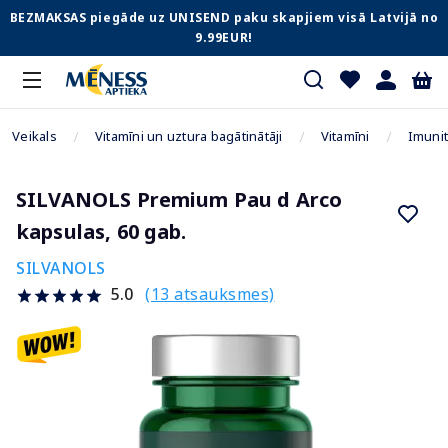
BEZMAKSAS piegāde uz UNISEND paku skapjiem visā Latvijā no
9.99EUR!
Veikals
Vitamīni un uztura bagātinātāji
Vitamīni
Imunit
SILVANOLS Premium Pau d Arco
kapsulas, 60 gab.
SILVANOLS
(13 atsauksmes)
5.0