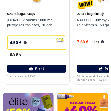
Uztura bagātinātājs
Uztura bagātinātājs
JONAX C Vitamīns 1000 mg
NATEO D Gummy 20
putojošās tabletes, 20 gab.
želejvitamīni, 50 gab
7.60 €
9.77 €
4.50 €
8.99 €
Pirkt
Pir
Standarta cena: 8.99 €
30 dienu zemākā cena:
9.7
Standarta cena: 16.29 €
Page 1 of 10