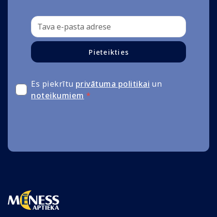
Pieteikties
Es piekrītu
privātuma politikai
un
noteikumiem
*