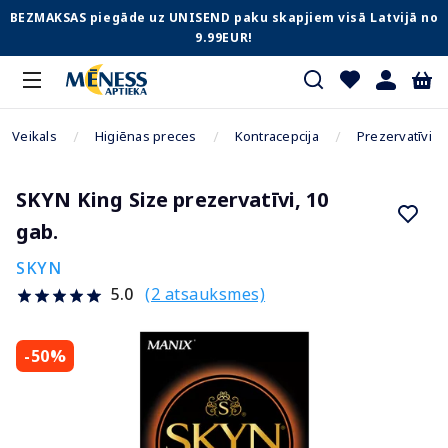
BEZMAKSAS piegāde uz UNISEND paku skapjiem visā Latvijā no
9.99EUR!
Veikals
Higiēnas preces
Kontracepcija
Prezervatīvi
SKYN King Size prezervatīvi, 10
gab.
SKYN
(2 atsauksmes)
5.0
-50%