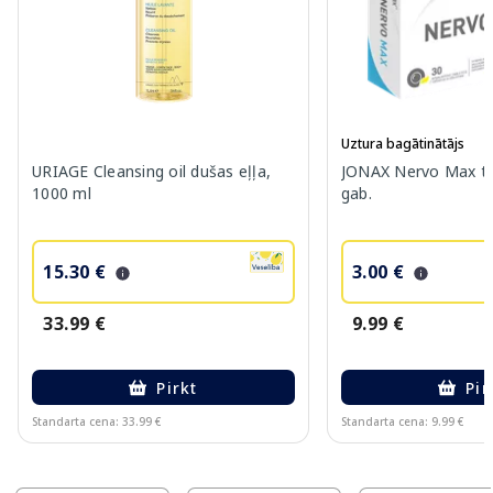
Uztura bagātinātājs
URIAGE Cleansing oil dušas eļļa,
JONAX Nervo Max ta
1000 ml
gab.
15.30 €
3.00 €
33.99 €
9.99 €
Pirkt
Pir
Standarta cena: 33.99 €
Standarta cena: 9.99 €
Page 1 of 10