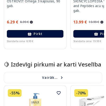
OSTROVIT Omega 3 kapsulas, 90
SKINCYCLOPEDIA Wi
gab.
and Peptides acu spi
gab.
6.29 €
13.99 €
8.99 €
19.99 €
Pirkt
Pir
Standarta cena: 8.99 €
Standarta cena: 19.99 €
Page 1 of 15
🍋 Izdevīgi pirkumi ar karti Veselība
Vairāk...
-55%
-70%