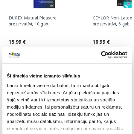
DUREX Mutual Pleasure
CEYLOR Non-Latex U
prezervatīvi, 10 gab.
prezervatīvi, 6 gab.
15.99 €
16.99 €
Pirkt
Pir
Šī tīmekļa vietne izmanto sīkfailus
Page 1 of 10
Lai šī tīmekļa vietne darbotos, tā izmanto obligāti
nepieciešamās sīkdatnes. Ar jūsu piekrišanu papildus
Saules aizsardzībai vasarā ☀️
šajā vietnē var tikt izmantotas statistikas un sociālo
mediju sīkdatnes, lai personalizētu saturu un reklāmas,
nodrošinātu sociālo saziņas līdzekļu funkcijas un
Vairāk...
analizētu mūsu datplūsmu. Informāciju par to, kā jūs
izmantojat šo vietni, mēs kopīgojam ar saviem sociālās