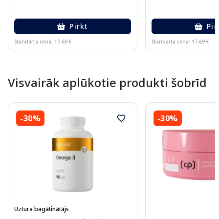
Pirkt
Pir
Standarta cena: 17.69 €
Standarta cena: 17.69 €
Page 1 of 10
Visvairāk aplūkotie produkti šobrīd
-30%
-30%
Uztura bagātinātājs