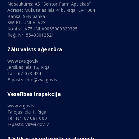
Nosaukums: AS "Sentor Farm Aptiekas"
Adrese: Mūkusalas iela 41b, Rīga, LV-1004
Banka: SEB banka
SWIFT: UNLALV2X
Konts: LV75UNLA0055000329325
Reģ. Nr.: 55403012521
Zāļu valsts aģentūra
www.zva.gov.lv
Jersikas iela 15, Rīga
Tālr.: 67 078 424
E-pasts: info@zva.gov.lv
Veselības inspekcija
www.vi.gov.lv
Talejas iela 1, Riga
Tel. Nr.: 67 081 600
E-pasts: vi@vi.gov.lv
Pārtikas un veterinārais dienests