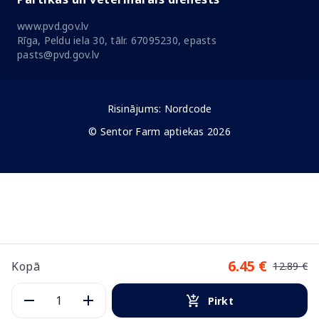
www.pvd.gov.lv
Rīga, Peldu iela 30, tālr. 67095230, epasts
pasts@pvd.gov.lv
Risinājums:
Nordcode
© Sentor Farm aptiekas 2026
6.45 €
Kopā
12.89 €
Pirkt