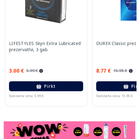
LIFESTYLES Skyn Extra Lubricated
DUREX Classic prezer
prezervatīvi, 3 gab.
3.00 €
8.77 €
5.99 €
15.95 €
Pirkt
Pir
Standarta cena: 5.99 €
Standarta cena: 15.95 €
Page 1 of 11