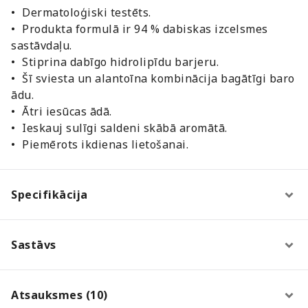
•
Dermatoloģiski testēts.
•
Produkta formulā ir 94 % dabiskas izcelsmes
sastāvdaļu.
•
Stiprina dabīgo hidrolipīdu barjeru.
•
Šī sviesta un alantoīna kombinācija bagātīgi baro
ādu.
•
Ātri iesūcas ādā.
•
Ieskauj sulīgi saldeni skābā aromātā.
•
Piemērots ikdienas lietošanai.
Specifikācija
Sastāvs
Atsauksmes (10)