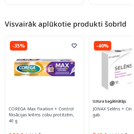
Page 1 of 10
Visvairāk aplūkotie produkti šobrīd
-35%
-40%
Uztura bagātinātājs
COREGA Max Fixation + Control
JONAX Selēns + Cink
fiksācijas krēms zobu protēzēm,
gab.
40 g