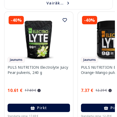
Vairāk...
-40%
-40%
Jaunums
Jaunums
PULS NUTRITION Electrolyte Juicy
PULS NUTRITION Ele
Pear pulveris, 240 g
Orange-Mango pulver
10.61 €
7.37 €
17.69 €
12.29 €
Pirkt
Pir
Standarta cena: 17.69 €
Standarta cena: 12.29 €