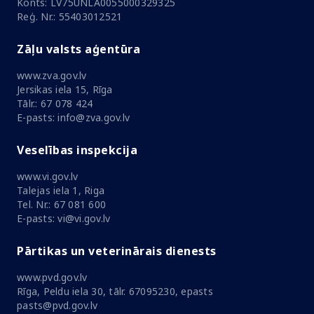
Konts: LV75UNLA0055000329325
Reģ. Nr.: 55403012521
Zāļu valsts aģentūra
www.zva.gov.lv
Jersikas iela 15, Rīga
Tālr.: 67 078 424
E-pasts: info@zva.gov.lv
Veselības inspekcija
www.vi.gov.lv
Talejas iela 1, Riga
Tel. Nr.: 67 081 600
E-pasts: vi@vi.gov.lv
Pārtikas un veterinārais dienests
www.pvd.gov.lv
Rīga, Peldu iela 30, tālr. 67095230, epasts
pasts@pvd.gov.lv