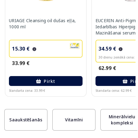
URIAGE Cleansing oil dušas eļļa,
EUCERIN Anti-Pigme
1000 ml
Iedarbības Hiperpig
Mazināšanai serums
15.30 €
34.59 €
30 dienu zemākā cena:
3
33.99 €
62.99 €
Pirkt
Pir
Standarta cena: 33.99 €
Standarta cena: 62.99 €
Page 1 of 10
Minerālvielu
Saaukstēšanās
Vitamīni
kompleksi