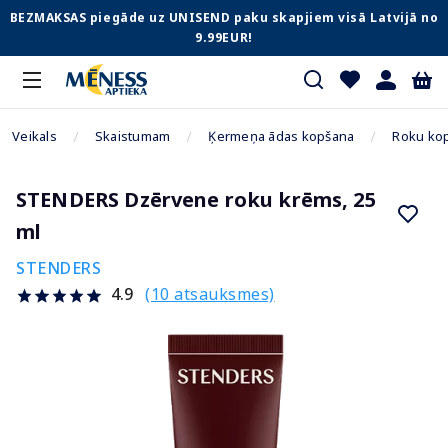
BEZMAKSAS piegāde uz UNISEND paku skapjiem visā Latvijā no
9.99EUR!
Veikals
Skaistumam
Ķermeņa ādas kopšana
Roku ko
STENDERS Dzērvene roku krēms, 25
ml
STENDERS
(10 atsauksmes)
4.9