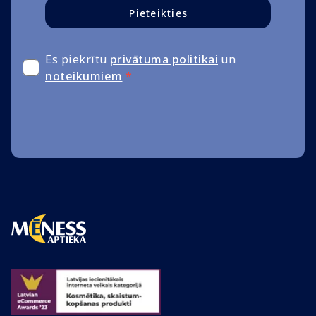
Pieteikties
Es piekrītu
privātuma politikai
un
noteikumiem
*