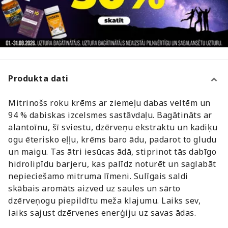
Produkta dati
Mitrinošs roku krēms ar ziemeļu dabas veltēm un
94 % dabiskas izcelsmes sastāvdaļu. Bagātināts ar
alantoīnu, šī sviestu, dzērveņu ekstraktu un kadiķu
ogu ēterisko eļļu, krēms baro ādu, padarot to gludu
un maigu. Tas ātri iesūcas ādā, stiprinot tās dabīgo
hidrolipīdu barjeru, kas palīdz noturēt un saglabāt
nepieciešamo mitruma līmeni. Sulīgais saldi
skābais aromāts aizved uz saules un sārto
dzērveņogu piepildītu meža klajumu. Laiks sev,
laiks sajust dzērvenes enerģiju uz savas ādas.