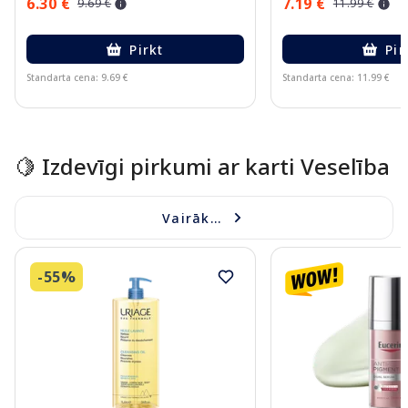
6.30 €
7.19 €
9.69 €
11.99 €
Pirkt
Pir
Standarta cena: 9.69 €
Standarta cena: 11.99 €
Page 1 of 15
🍋 Izdevīgi pirkumi ar karti Veselība
Vairāk...
-55%