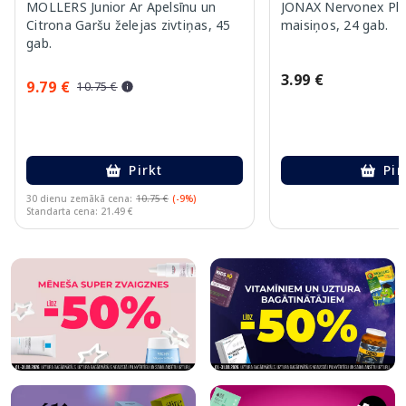
MOLLERS Junior Ar Apelsīnu un
JONAX Nervonex Plu
Citrona Garšu želejas zivtiņas, 45
maisiņos, 24 gab.
gab.
3.99 €
9.79 €
10.75 €
Pirkt
Pir
30 dienu zemākā cena:
10.75 €
(-9%)
Standarta cena: 21.49 €
Page 1 of 10