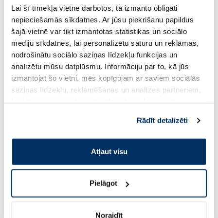
Lai šī tīmekļa vietne darbotos, tā izmanto obligāti
nepieciešamās sīkdatnes. Ar jūsu piekrišanu papildus
2.58 €
4.89 €
3.69 €
6.99 €
šajā vietnē var tikt izmantotas statistikas un sociālo
mediju sīkdatnes, lai personalizētu saturu un reklāmas,
Pirkt
Pir
nodrošinātu sociālo saziņas līdzekļu funkcijas un
analizētu mūsu datplūsmu. Informāciju par to, kā jūs
Standarta cena: 3.69 €
Standarta cena: 6.99 €
izmantojat šo vietni, mēs kopīgojam ar saviem sociālās
saziņas līdzekļu, reklamēšanas un analīzes partneriem,
Page 1 of 10
kuri to var apvienot ar citu informāciju, ko viņiem
sniedzat vai ko viņi apkopo, kad lietojat viņu
Saules aizsardzībai vasarā ☀️
Rādīt detalizēti
pakalpojumus. Ja piekrītat šo papildu sīkdatņu
izmantošanai, lūdzu, atzīmējiet savu izvēli:
Vairāk...
Atļaut visu
-30%
-45%
Pielāgot
Noraidīt