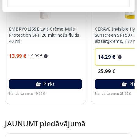
EMBRYOLISSE Lait-Crème Multi-
CERAVE Invisible Hyd
Protection SPF 20 mitrinošs fluīds,
Sunscreen SPF50+ s
40 ml
aizsargkrēms, 177 m
13.99 €
19.99 €
14.29 €
25.99 €
Pirkt
Pir
Standarta cena: 19.99 €
Standarta cena: 25.99 €
Page 1 of 10
JAUNUMI piedāvājumā