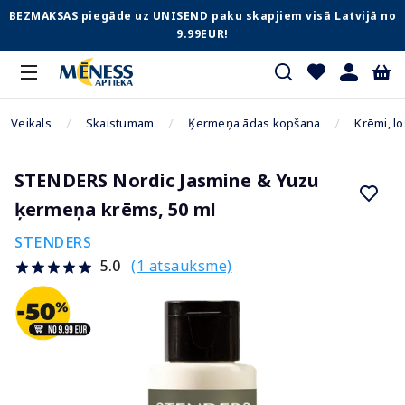
BEZMAKSAS piegāde uz UNISEND paku skapjiem visā Latvijā no
9.99EUR!
Veikals
Skaistumam
Ķermeņa ādas kopšana
Krēmi, lo
STENDERS Nordic Jasmine & Yuzu
ķermeņa krēms, 50 ml
STENDERS
(1 atsauksme)
5.0