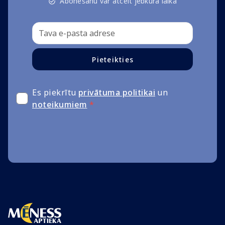
Abonēšanu var atcelt jebkurā laikā
Pieteikties
Es piekrītu
privātuma politikai
un
noteikumiem
*