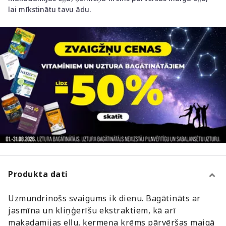
lai mīkstinātu tavu ādu.
Produkta dati
Uzmundrinošs svaigums ik dienu. Bagātināts ar
jasmīna un kliņģerīšu ekstraktiem, kā arī
makadamijas eļļu, ķermeņa krēms pārvēršas maigā