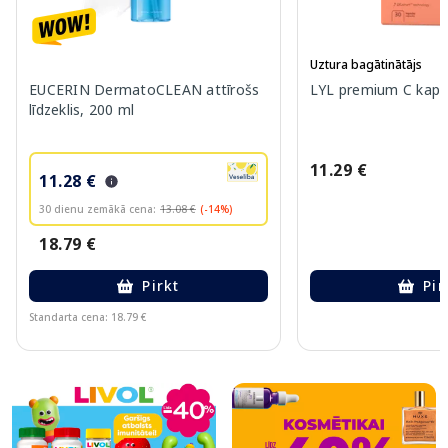
Uztura bagātinātājs
EUCERIN DermatoCLEAN attīrošs
LYL premium C kapsu
līdzeklis, 200 ml
11.29 €
11.28 €
30 dienu zemākā cena:
13.08 €
(-14%)
18.79 €
Pirkt
Pir
Standarta cena: 18.79 €
Page 1 of 10