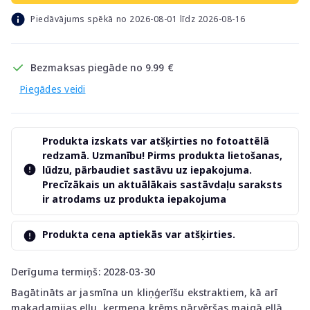
Piedāvājums spēkā no 2026-08-01 līdz 2026-08-16
Bezmaksas piegāde no 9.99 €
Piegādes veidi
Produkta izskats var atšķirties no fotoattēlā
redzamā. Uzmanību! Pirms produkta lietošanas,
lūdzu, pārbaudiet sastāvu uz iepakojuma.
Precīzākais un aktuālākais sastāvdaļu saraksts
ir atrodams uz produkta iepakojuma
Produkta cena aptiekās var atšķirties.
Derīguma termiņš: 2028-03-30
Bagātināts ar jasmīna un kliņģerīšu ekstraktiem, kā arī
makadamijas eļļu, ķermeņa krēms pārvēršas maigā eļļā,