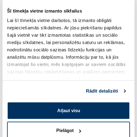
Šī tīmekļa vietne izmanto sīkfailus
Lai šī tīmekļa vietne darbotos, tā izmanto obligāti
NEUTROGENA Deep Moisture Fast
FRUDIA My Orchard 
Absorbing ķermeņa losjons, 400 ml
Soothing gels, 300 
nepieciešamās sīkdatnes. Ar jūsu piekrišanu papildus
šajā vietnē var tikt izmantotas statistikas un sociālo
mediju sīkdatnes, lai personalizētu saturu un reklāmas,
6.99 €
4.89 €
9.99 €
6.99 €
nodrošinātu sociālo saziņas līdzekļu funkcijas un
analizētu mūsu datplūsmu. Informāciju par to, kā jūs
Pirkt
Pir
izmantojat šo vietni, mēs kopīgojam ar saviem sociālās
saziņas līdzekļu, reklamēšanas un analīzes partneriem,
Standarta cena: 9.99 €
Standarta cena: 6.99 €
kuri to var apvienot ar citu informāciju, ko viņiem
sniedzat vai ko viņi apkopo, kad lietojat viņu
Page 1 of 10
Rādīt detalizēti
pakalpojumus. Ja piekrītat šo papildu sīkdatņu
izmantošanai, lūdzu, atzīmējiet savu izvēli:
Saules aizsardzībai vasarā ☀️
Atļaut visu
Vairāk...
Pielāgot