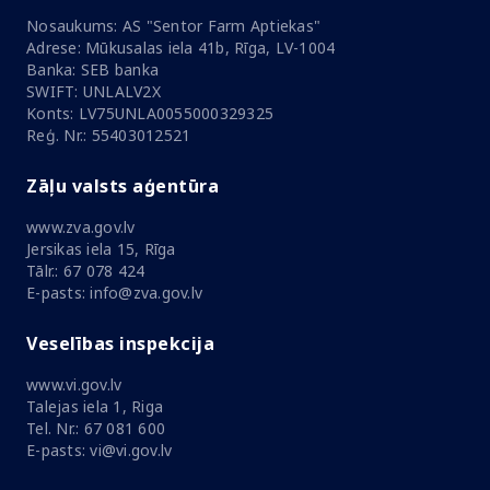
Nosaukums: AS "Sentor Farm Aptiekas"
Adrese: Mūkusalas iela 41b, Rīga, LV-1004
Banka: SEB banka
SWIFT: UNLALV2X
Konts: LV75UNLA0055000329325
Reģ. Nr.: 55403012521
Zāļu valsts aģentūra
www.zva.gov.lv
Jersikas iela 15, Rīga
Tālr.: 67 078 424
E-pasts: info@zva.gov.lv
Veselības inspekcija
www.vi.gov.lv
Talejas iela 1, Riga
Tel. Nr.: 67 081 600
E-pasts: vi@vi.gov.lv