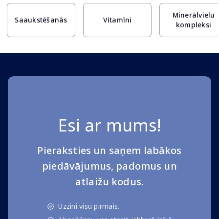
Minerālvielu
Saaukstēšanās
Vitamīni
kompleksi
Esi ar mums!
Pieraksties un saņem labākos
piedāvājumus, padomus un
atlaižu kodus.
Uzzini visu pirmais.