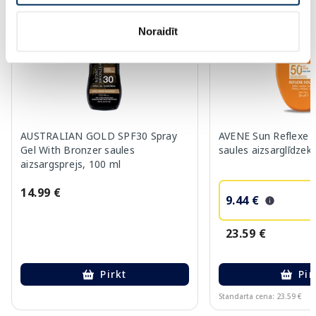
-60%
Noraidīt
AUSTRALIAN GOLD SPF30 Spray
AVENE Sun Reflexe 
Gel With Bronzer saules
saules aizsarglīdzekl
aizsargsprejs, 100 ml
14.99 €
9.44 €
23.59 €
Pirkt
Pir
Standarta cena: 23.59 €