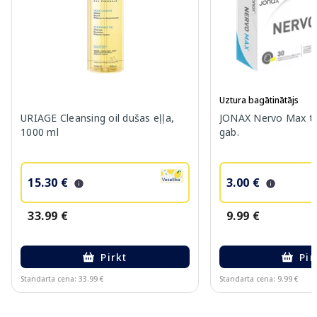
Uztura bagātinātājs
URIAGE Cleansing oil dušas eļļa,
JONAX Nervo Max ta
1000 ml
gab.
15.30 €
3.00 €
33.99 €
9.99 €
Pirkt
Pir
Standarta cena: 33.99 €
Standarta cena: 9.99 €
Page 1 of 10