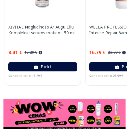
XIVITAE Nogludinošs Ar Augu Eļļu
WELLA PROFESSION
Kompleksu serums matiem, 50 ml
Intense Repair šamp
8.41 €
16.79 €
15.29 €
23.99 €
Pirkt
Pir
Standarta cena: 15.29 €
Standarta cena: 23.99 €
Page 1 of 11