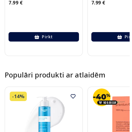
7.99 €
7.99 €
Pirkt
Pir
Page 1 of 10
Populāri produkti ar atlaidēm
-14%