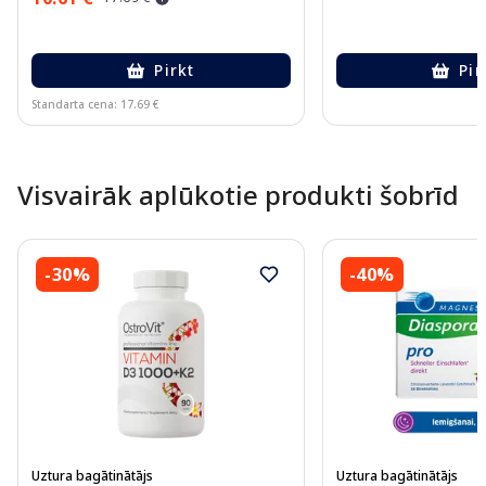
Pirkt
Pir
Standarta cena: 17.69 €
Page 1 of 10
Visvairāk aplūkotie produkti šobrīd
-30%
-40%
Uztura bagātinātājs
Uztura bagātinātājs