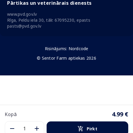
Pārtikas un veterinārais dienests
www.pvd.gov.lv
Rīga, Peldu iela 30, tālr. 67095230, epasts
pasts@pvd.gov.lv
Risinājums:
Nordcode
© Sentor Farm aptiekas 2026
4.99 €
Kopā
Pirkt