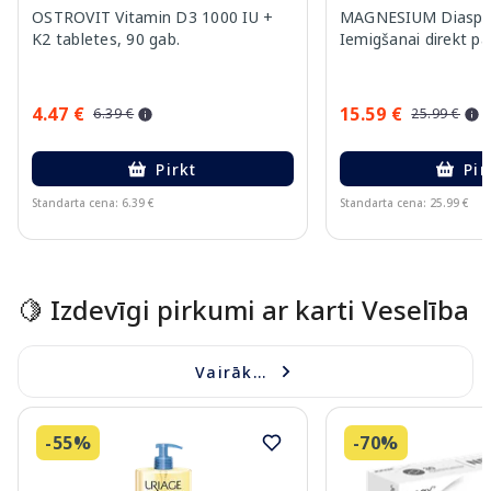
OSTROVIT Vitamin D3 1000 IU +
MAGNESIUM Diaspor
K2 tabletes, 90 gab.
Iemigšanai direkt pa
4.47 €
15.59 €
6.39 €
25.99 €
Pirkt
Pir
Standarta cena: 6.39 €
Standarta cena: 25.99 €
Page 1 of 15
🍋 Izdevīgi pirkumi ar karti Veselība
Vairāk...
-55%
-70%