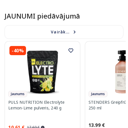
Page 1 of 10
JAUNUMI piedāvājumā
Vairāk...
-40%
Jaunums
Jaunums
PULS NUTRITION Electrolyte
STENDERS Greipfrūts
Lemon-Lime pulveris, 240 g
250 ml
13.99 €
10.61 €
17.69 €