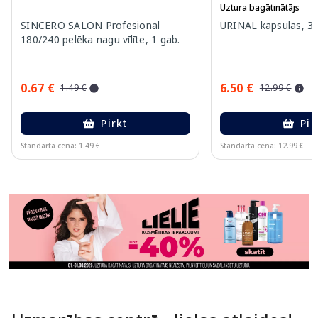
Uztura bagātinātājs
SINCERO SALON Profesional
URINAL kapsulas, 30
180/240 pelēka nagu vīlīte, 1 gab.
0.67 €
6.50 €
1.49 €
12.99 €
Pirkt
Pir
Standarta cena: 1.49 €
Standarta cena: 12.99 €
Page 1 of 11