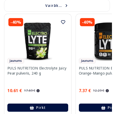
Vairāk...
-40%
-40%
Jaunums
Jaunums
PULS NUTRITION Electrolyte Juicy
PULS NUTRITION Ele
Pear pulveris, 240 g
Orange-Mango pulver
10.61 €
7.37 €
17.69 €
12.29 €
Pirkt
Pir