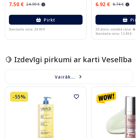
7.50 €
6.92 €
24.99 €
8.74 €
Pirkt
Pir
Standarta cena: 24.99 €
30 dienu zemākā cena:
8.7
Standarta cena: 12.49 €
Page 1 of 15
🍋 Izdevīgi pirkumi ar karti Veselība
Vairāk...
-55%