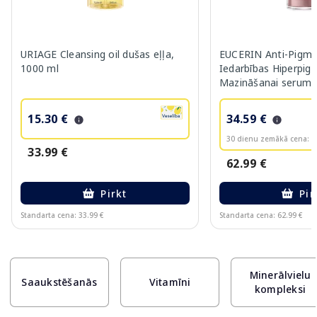
URIAGE Cleansing oil dušas eļļa,
EUCERIN Anti-Pigme
1000 ml
Iedarbības Hiperpig
Mazināšanai serums
15.30 €
34.59 €
30 dienu zemākā cena:
3
33.99 €
62.99 €
Pirkt
Pir
Standarta cena: 33.99 €
Standarta cena: 62.99 €
Page 1 of 10
Minerālvielu
Saaukstēšanās
Vitamīni
kompleksi