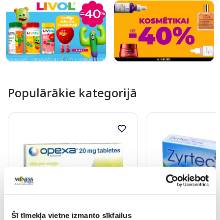
Populārākie kategorijā
Šī tīmekļa vietne izmanto sīkfailus
Bezrecepšu medikaments
Bezrecepšu medikamen