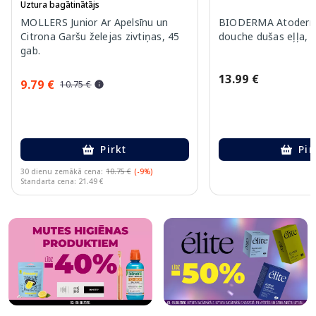
Uztura bagātinātājs
MOLLERS Junior Ar Apelsīnu un
BIODERMA Atoderm 
Citrona Garšu želejas zivtiņas, 45
douche dušas eļļa, 
gab.
13.99 €
9.79 €
10.75 €
Pirkt
Pir
30 dienu zemākā cena:
10.75 €
(-9%)
Standarta cena: 21.49 €
Page 1 of 10