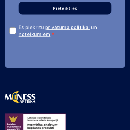
Pieteikties
Es piekrītu
privātuma politikai
un
noteikumiem
*