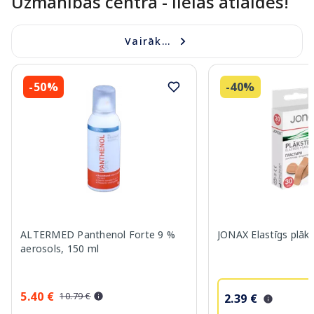
Uzmanības centrā - lielas atlaides!
Vairāk...
-50%
-40%
ALTERMED Panthenol Forte 9 %
JONAX Elastīgs plāks
aerosols, 150 ml
5.40 €
10.79 €
2.39 €