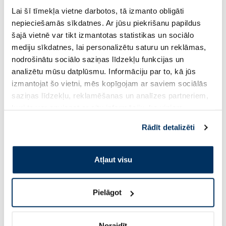
Lai šī tīmekļa vietne darbotos, tā izmanto obligāti
OPEXA 20 mg tabletes, 10 gab.
ZYRTEC 10 mg apva
tabletes, 10 gab.
nepieciešamās sīkdatnes. Ar jūsu piekrišanu papildus
šajā vietnē var tikt izmantotas statistikas un sociālo
mediju sīkdatnes, lai personalizētu saturu un reklāmas,
Cena
5.80 €
5.19 €
nodrošinātu sociālo saziņas līdzekļu funkcijas un
analizētu mūsu datplūsmu. Informāciju par to, kā jūs
izmantojat šo vietni, mēs kopīgojam ar saviem sociālās
Pirkt
Pir
saziņas līdzekļu, reklamēšanas un analīzes partneriem,
Page 1 of 10
kuri to var apvienot ar citu informāciju, ko viņiem
sniedzat vai ko viņi apkopo, kad lietojat viņu
Rādīt detalizēti
Saules aizsardzībai vasarā ☀️
pakalpojumus. Ja piekrītat šo papildu sīkdatņu
izmantošanai, lūdzu, atzīmējiet savu izvēli:
Atļaut visu
Vairāk...
Pielāgot
-65%
Noraidīt