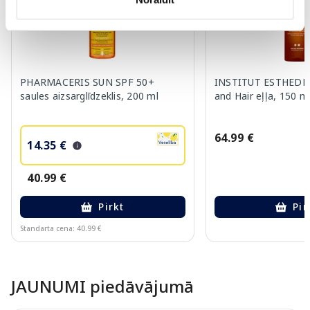
PHARMACERIS SUN SPF 50+
INSTITUT ESTHEDE
saules aizsarglīdzeklis, 200 ml
and Hair eļļa, 150 m
64.99 €
14.35 €
40.99 €
Pirkt
Pir
Standarta cena: 40.99 €
Page 1 of 10
JAUNUMI piedāvājumā