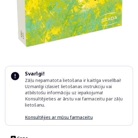
Item
1
Svarīgi!
of
Zāļu nepamatota lietošana ir kaitīga veselībai!
1
Uzmanīgi izlasiet lietošanas instrukciju vai
atbilstošu informāciju uz iepakojuma!
Konsultējieties ar ārstu vai farmaceitu par zāļu
lietošanu.
Konsultējies ar mūsu farmaceitu