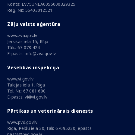
Konts: LV75UNLA0055000329325
Reģ. Nr.: 55403012521
Zāļu valsts aģentūra
www.zva.gov.lv
Jersikas iela 15, Rīga
Tālr.: 67 078 424
E-pasts: info@zva.gov.lv
Veselības inspekcija
www.vi.gov.lv
Talejas iela 1, Riga
Tel. Nr.: 67 081 600
E-pasts: vi@vi.gov.lv
Pārtikas un veterinārais dienests
www.pvd.gov.lv
Rīga, Peldu iela 30, tālr. 67095230, epasts
pasts@pvd.gov.lv