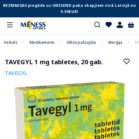
BEZMAKSAS piegāde uz UNISEND paku skapjiem visā Latvijā no
9.99EUR!
Veikals
Medikamenti
Slikta pašsajūta
Alerģija
TA
TAVEGYL 1 mg tabletes, 20 gab.
TAVEGYL