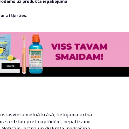
atrodams uz produkta iepakojuma
r atšķirties.
ostasvietu melnā krāsā, lietojama urīna
u aizsardzību pret noplūdēm, nepatīkamo
. Neticami plāna un diskrēta, nodrošina