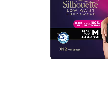
Item
1
of
1
Item
1
of
1