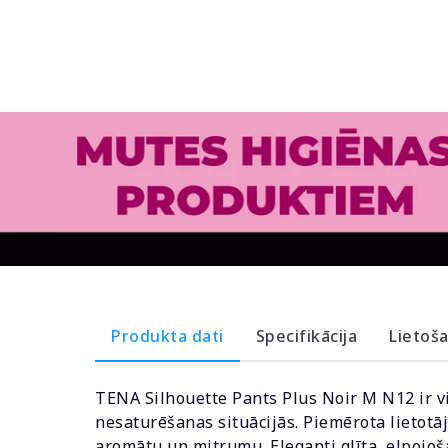
Produkta dati
Specifikācija
Lietoš
TENA Silhouette Pants Plus Noir M N12 ir v
nesaturēšanas situācijās. Piemērota lietot
aromātu un mitrumu. Eleganti glīta, elpojoš