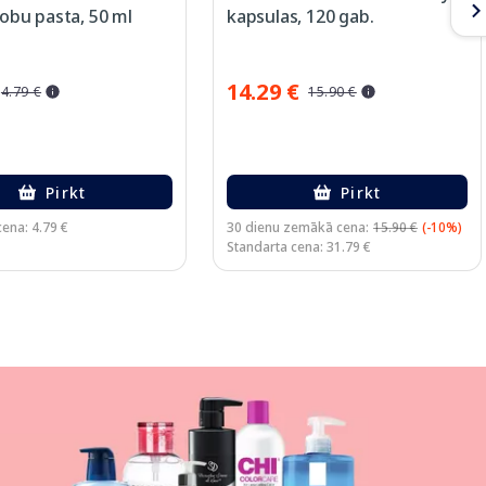
 zobu pasta, 50 ml
kapsulas, 120 gab.
14.29 €
4.79 €
15.90 €
Pirkt
Pirkt
ena: 4.79 €
30 dienu zemākā cena:
15.90 €
(-10%)
Standarta cena: 31.79 €