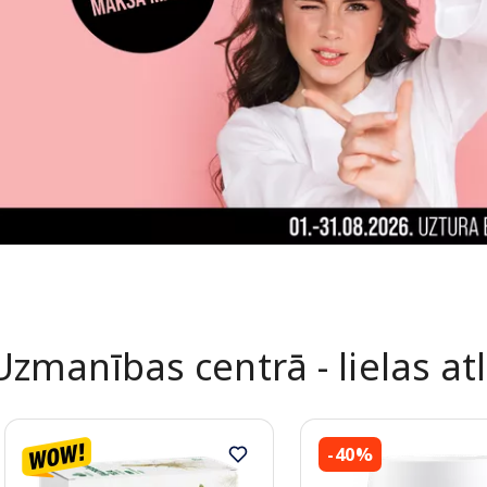
Uzmanības centrā - lielas at
-40%