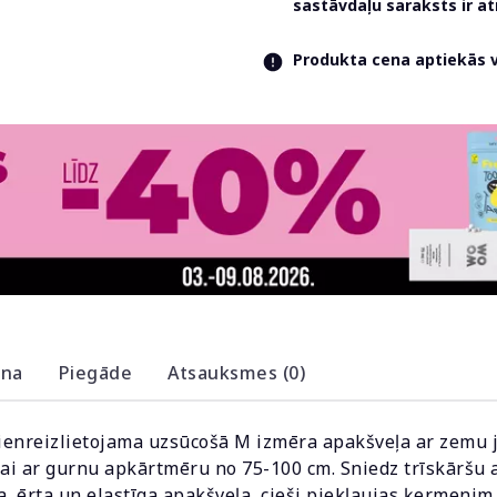
sastāvdaļu saraksts ir 
Produkta cena aptiekās va
ana
Piegāde
Atsauksmes (0)
ienreizlietojama uzsūcošā M izmēra apakšveļa ar zemu j
ājai ar gurnu apkārtmēru no 75-100 cm. Sniedz trīskārš
a, ērta un elastīga apakšveļa, cieši piekļaujas ķermenim