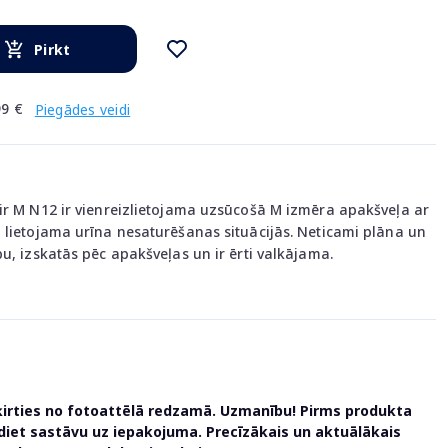
Pirkt
9 €
Piegādes veidi
ir M N12 ir vienreizlietojama uzsūcošā M izmēra apakšveļa ar
 lietojama urīna nesaturēšanas situācijās. Neticami plāna un
u, izskatās pēc apakšveļas un ir ērti valkājama.
ķirties no fotoattēlā redzamā. Uzmanību! Pirms produkta
udiet sastāvu uz iepakojuma. Precīzākais un aktuālākais