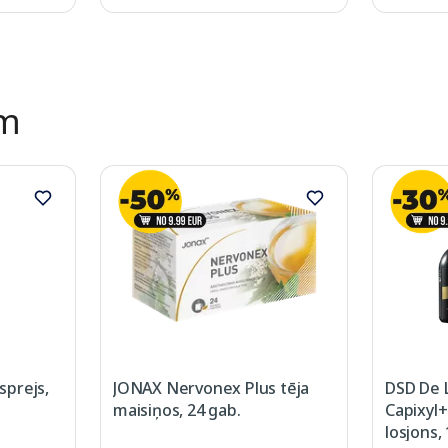
ēm
prejs,
JONAX Nervonex Plus tēja
DSD De 
maisiņos, 24 gab.
Capixyl+
losjons,