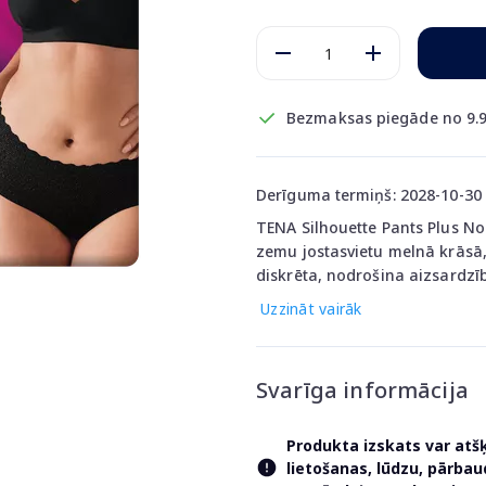
Bezmaksas piegāde no 9.9
Derīguma termiņš: 2028-10-30
TENA Silhouette Pants Plus No
zemu jostasvietu melnā krāsā,
diskrēta, nodrošina aizsardzīb
Uzzināt vairāk
Svarīga informācija
Produkta izskats var atš
lietošanas, lūdzu, pārba