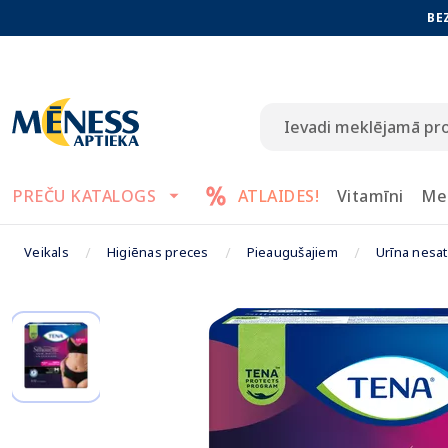
BE
PREČU KATALOGS
ATLAIDES!
Vitamīni
Me
Veikals
Higiēnas preces
Pieaugušajiem
Urīna nesa