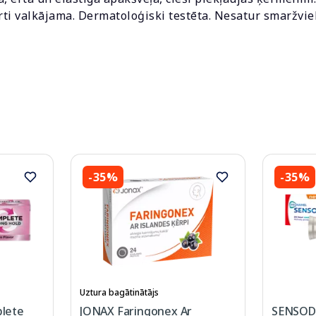
rti valkājama. Dermatoloģiski testēta. Nesatur smaržvie
-35%
-35%
Uztura bagātinātājs
lete
JONAX Faringonex Ar
SENSOD