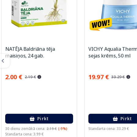
NATĒJA Baldriāna tēja
VICHY Aqualia Therm
maisiņos, 24 gab.
sejas krēms, 50 ml
2.00 €
19.97 €
2.19 €
33.29 €
Pirkt
Pirkt
30 dienu zemākā cena:
2.19 €
(-9%)
Standarta cena: 33.29 €
Standarta cena: 3.99 €