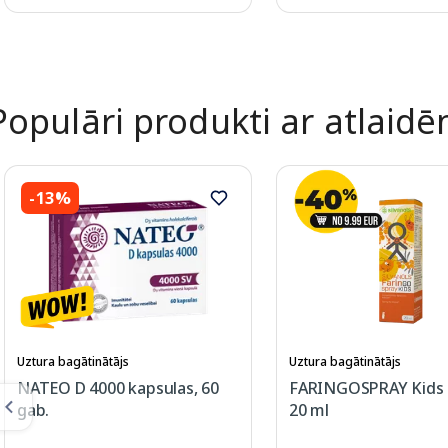
Page 1 of 2
Populāri produkti ar atlaid
-13%
Uztura bagātinātājs
Uztura bagātinātājs
NATEO D 4000 kapsulas, 60
FARINGOSPRAY Kids s
gab.
20 ml