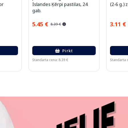
or
Islandes Ķērpi pastilas, 24
(2-6 g.)
gab.
5.45 €
3.11 €
8.39 €
Pirkt
Standarta cena: 8.39 €
Standarta c