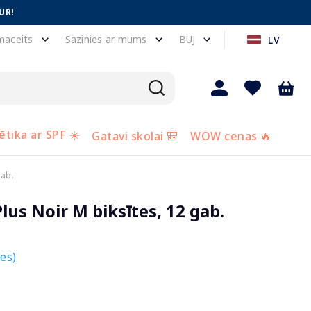
UR!
maceits
Sazinies ar mums
BUJ
LV
tika ar SPF ☀️
Gatavi skolai 🎒
WOW cenas 🔥
gab.
lus Noir M biksītes, 12 gab.
es)