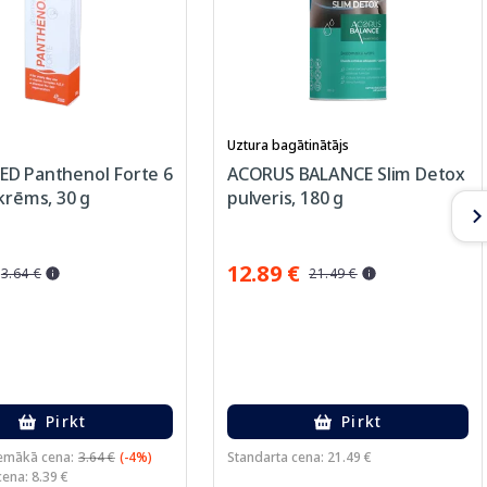
Uztura bagātinātājs
D Panthenol Forte 6
ACORUS BALANCE Slim Detox
krēms, 30 g
pulveris, 180 g
12.89 €
3.64 €
21.49 €
Pirkt
Pirkt
emākā cena:
3.64 €
(-4%)
Standarta cena: 21.49 €
ena: 8.39 €