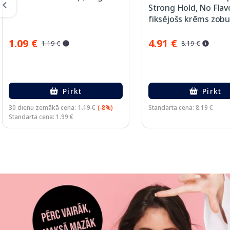
Strong Hold, No Flav
fiksējošs krēms zobu
protēzēm, 47 g
1.09 €
4.91 €
1.19 €
8.19 €
Pirkt
Pirkt
30 dienu zemākā cena:
1.19 €
(-8%)
Standarta cena: 8.19 €
Standarta cena: 1.99 €
Page 1 of 3