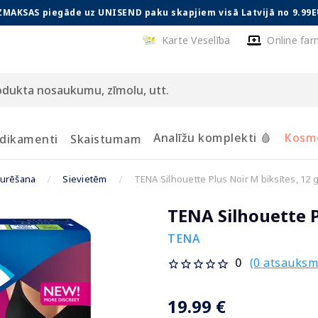
ZMAKSAS piegāde uz UNISEND paku skapjiem visā Latvijā no 9.99E
Karte Veselība
Online far
Analīžu komplekti 🩸
Kosmē
dikamenti
Skaistumam
turēšana
Sievietēm
TENA Silhouette Plus Noir M biksītes, 12 
TENA Silhouette P
TENA
(0 atsauksm
0
19.99 €