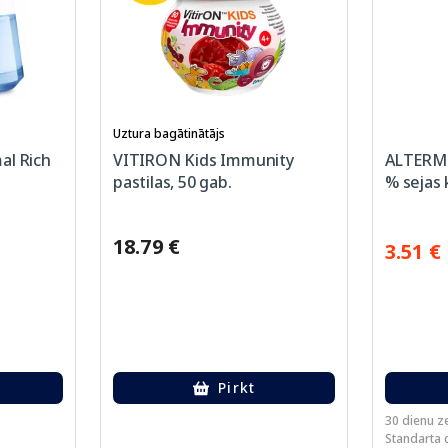
Uztura bagātinātājs
al Rich
VITIRON Kids Immunity
ALTERME
pastilas, 50 gab.
% sejas 
18.79 €
3.51 €
Pirkt
30 dienu z
Standarta c