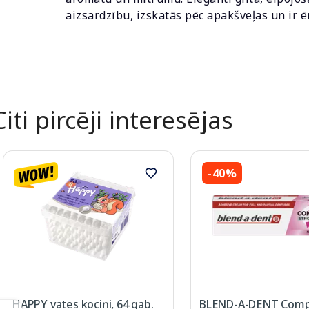
aizsardzību, izskatās pēc apakšveļas un ir ē
Citi pircēji interesējas
-40%
HAPPY vates kociņi, 64 gab.
BLEND-A-DENT Comp