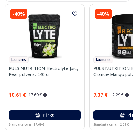
-40%
-40%
Jaunums
Jaunums
PULS NUTRITION Electrolyte Juicy
PULS NUTRITION Ele
Pear pulveris, 240 g
Orange-Mango pulver
10.61 €
7.37 €
17.69 €
12.29 €
Pirkt
Pir
Standarta cena: 17.69 €
Standarta cena: 12.29 €
Page 1 of 10