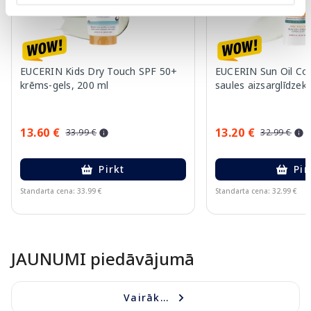
EUCERIN Kids Dry Touch SPF 50+
EUCERIN Sun Oil Co
krēms-gels, 200 ml
saules aizsarglīdzekl
13.60 €
13.20 €
33.99 €
32.99 €
Pirkt
Pir
Standarta cena: 33.99 €
Standarta cena: 32.99 €
Page 1 of 10
JAUNUMI piedāvājumā
Vairāk...