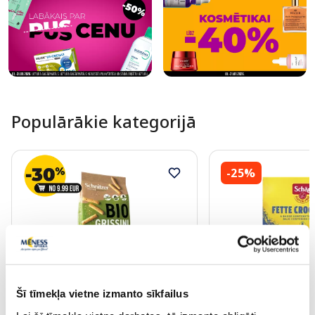
Populārākie kategorijā
-25%
Šī tīmekļa vietne izmanto sīkfailus
SCHNITZER Bio Grissini Sesam
SCHAR Fette Crocca
uzkoda, 100 g
maizītes, 150 g