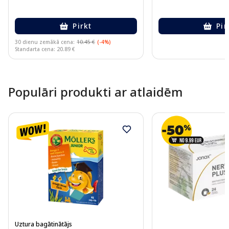
Pirkt
Pir
30 dienu zemākā cena:
10.45 €
(-4%)
Standarta cena: 20.89 €
Page 1 of 10
Populāri produkti ar atlaidēm
Uztura bagātinātājs