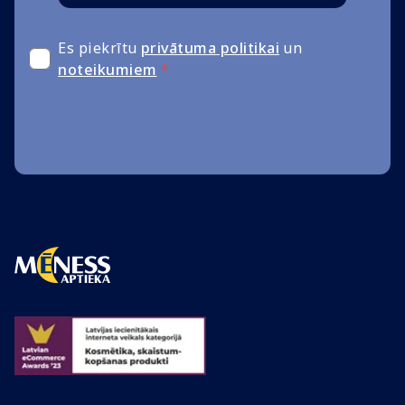
Es piekrītu
privātuma politikai
un
noteikumiem
*