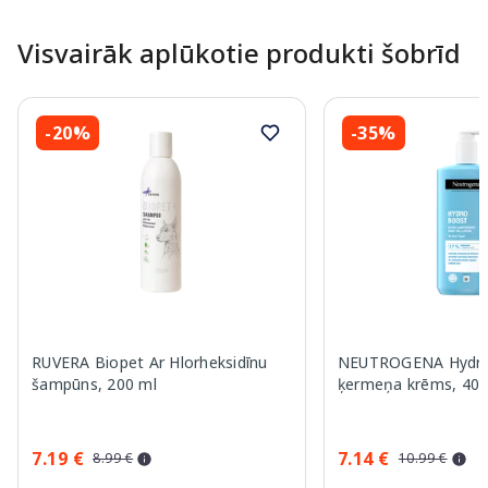
Visvairāk aplūkotie produkti šobrīd
-20%
-35%
RUVERA Biopet Ar Hlorheksidīnu
NEUTROGENA Hydro
šampūns, 200 ml
ķermeņa krēms, 400
7.19 €
7.14 €
8.99 €
10.99 €