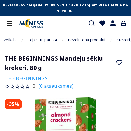
BEZMAKSAS piegāde uz UNISEND paku skapjiem visā Latvijā no
9.99EUR!
Veikals
Tējas un pārtika
Bezglutēna produkti
Krekeri
THE BEGINNINGS Mandeļu sēklu
krekeri, 80 g
THE BEGINNINGS
(0 atsauksmes)
0
-35%