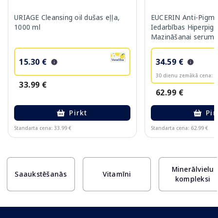
URIAGE Cleansing oil dušas eļļa,
EUCERIN Anti-Pigme
1000 ml
Iedarbības Hiperpig
Mazināšanai serums
15.30 €
34.59 €
30 dienu zemākā cena:
3
33.99 €
62.99 €
Pirkt
Pir
Standarta cena: 33.99 €
Standarta cena: 62.99 €
Page 1 of 10
Minerālvielu
Saaukstēšanās
Vitamīni
kompleksi