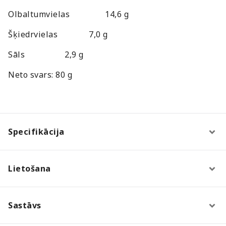
Olbaltumvielas
14,6 g
Šķiedrvielas
7,0 g
Sāls
2,9 g
Neto svars: 80 g
Specifikācija
Lietošana
Sastāvs