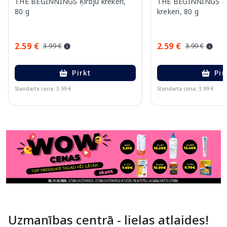
THE BEGINNINGS Ķirbju krekeri,
THE BEGINNINGS Pr
80 g
krekeri, 80 g
2.59 €
2.59 €
3.99 €
3.99 €
Pirkt
Pir
Standarta cena: 3.99 €
Standarta cena: 3.99 €
Page 1 of 11
Uzmanības centrā - lielas atlaides!