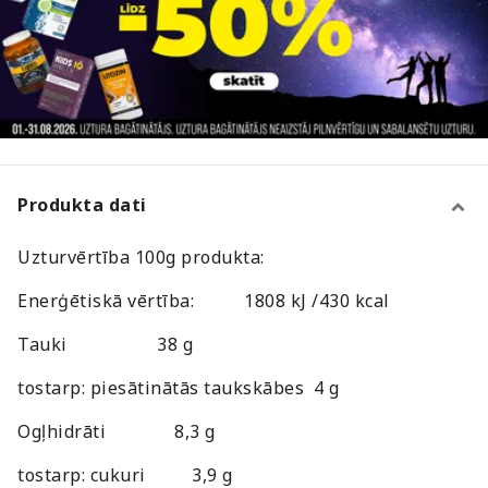
Produkta dati
Uzturvērtība 100g produkta:
Enerģētiskā vērtība:
1808 kJ /430 kcal
Tauki
38 g
tostarp: piesātinātās taukskābes
4 g
Ogļhidrāti
8,3 g
tostarp: cukuri
3,9 g