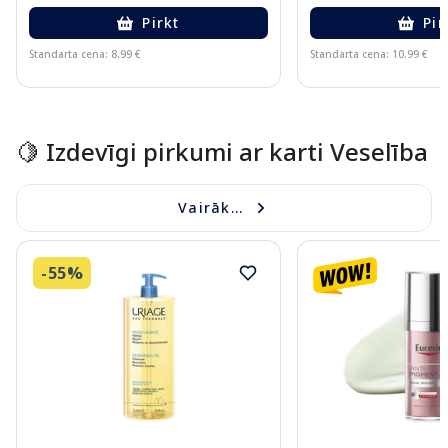
Pirkt
Pir
Standarta cena: 8.99 €
Standarta cena: 10.99 €
Page 1 of 15
🍋 Izdevīgi pirkumi ar karti Veselība
Vairāk...
-55%