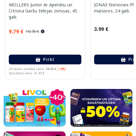
MOLLERS Junior Ar Apelsīnu un
JONAX Nervonex Plu
Citrona Garšu želejas zivtiņas, 45
maisiņos, 24 gab.
gab.
3.99 €
9.79 €
10.75 €
Pirkt
Pir
30 dienu zemākā cena:
10.75 €
(-9%)
Standarta cena: 21.49 €
Page 1 of 10