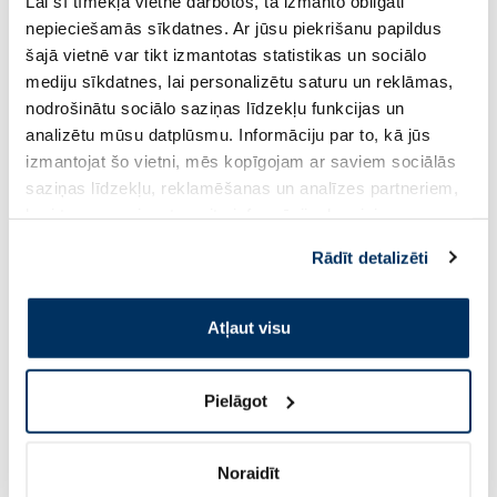
Lai šī tīmekļa vietne darbotos, tā izmanto obligāti
nepieciešamās sīkdatnes. Ar jūsu piekrišanu papildus
šajā vietnē var tikt izmantotas statistikas un sociālo
4.69 €
2.84 €
3.79 €
mediju sīkdatnes, lai personalizētu saturu un reklāmas,
nodrošinātu sociālo saziņas līdzekļu funkcijas un
analizētu mūsu datplūsmu. Informāciju par to, kā jūs
Pirkt
Pir
izmantojat šo vietni, mēs kopīgojam ar saviem sociālās
Standarta cena: 3.79 €
saziņas līdzekļu, reklamēšanas un analīzes partneriem,
kuri to var apvienot ar citu informāciju, ko viņiem
Page 1 of 8
sniedzat vai ko viņi apkopo, kad lietojat viņu
Rādīt detalizēti
Saules aizsardzībai vasarā ☀️
pakalpojumus. Ja piekrītat šo papildu sīkdatņu
izmantošanai, lūdzu, atzīmējiet savu izvēli:
Atļaut visu
Vairāk...
Pielāgot
-60%
-60%
Noraidīt