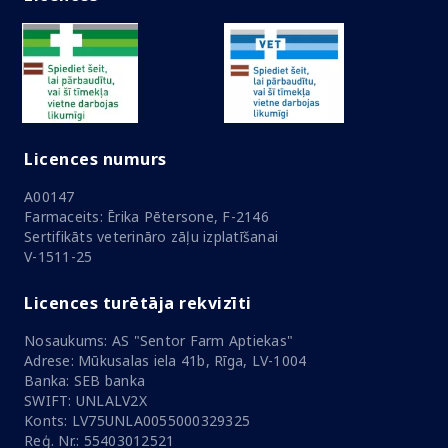
Licences numurs
A00147
Farmaceits: Ērika Pētersone, F-2146
Sertifikāts veterināro zāļu izplatīšanai
V-1511-25
Licences turētāja rekvizīti
Nosaukums: AS "Sentor Farm Aptiekas"
Adrese: Mūkusalas iela 41b, Rīga, LV-1004
Banka: SEB banka
SWIFT: UNLALV2X
Konts: LV75UNLA0055000329325
Reģ. Nr.: 55403012521