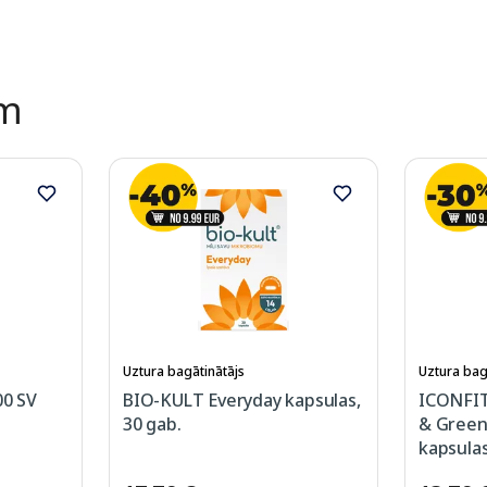
ēm
Uztura bagātinātājs
Uztura bag
0 SV
BIO-KULT Everyday kapsulas,
ICONFIT 
30 gab.
& Green
kapsulas