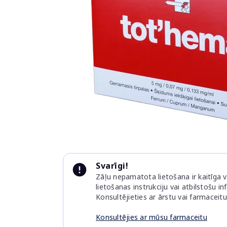
Item
1
of
1
Item
1
Svarīgi!
of
Zāļu nepamatota lietošana ir kaitīga ve
1
lietošanas instrukciju vai atbilstošu i
Konsultējieties ar ārstu vai farmaceitu
Konsultējies ar mūsu farmaceitu