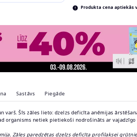
Produkta cena aptiekās va
ana
Sastāvs
Piegāde
 varš. Šīs zāles lieto: dzelzs deficīta anēmijas ārstēšan
kad organisms netiek pietiekoši nodrošināts ar vajadzīg
ēmija. Zāles paredzētas dzelzs deficīta profilaksei grūtn