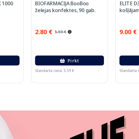
 1000
BIOFARMACIJA BooBoo
ELITE D
želejas konfektes, 90 gab.
košļājam
2.80 €
9.00 €
5.59 €
Pirkt
Standarta cena: 5.59 €
Standarta 