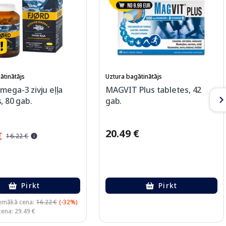
ātinātājs
Uztura bagātinātājs
ega-3 zivju eļļa
MAGVIT Plus tabletes, 42
, 80 gab.
gab.
20.49 €
€
16.22 €
Pirkt
Pirkt
emākā cena:
16.22 €
(-32%)
cena: 29.49 €