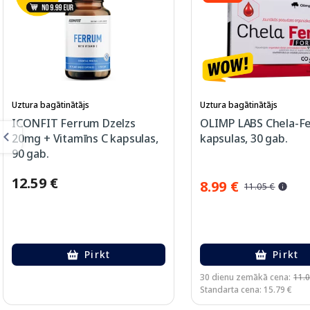
Uztura bagātinātājs
Uztura bagātinātājs
ICONFIT Ferrum Dzelzs
OLIMP LABS Chela-Fe
20mg + Vitamīns C kapsulas,
kapsulas, 30 gab.
90 gab.
12.59 €
8.99 €
11.05 €
Pirkt
Pirkt
30 dienu zemākā cena:
11.0
Standarta cena: 15.79 €