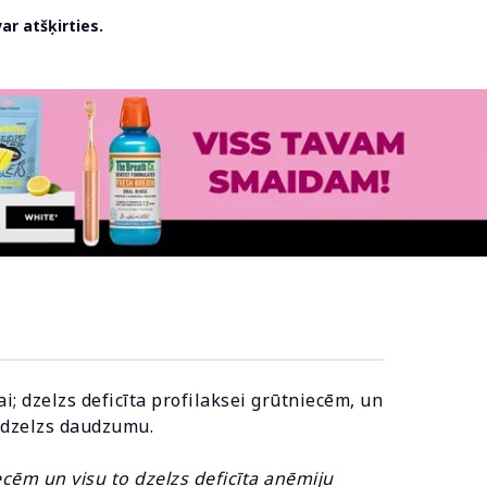
r atšķirties.
ai; dzelzs deficīta profilaksei grūtniecēm, un
o dzelzs daudzumu.
iecēm un visu to dzelzs deficīta anēmiju