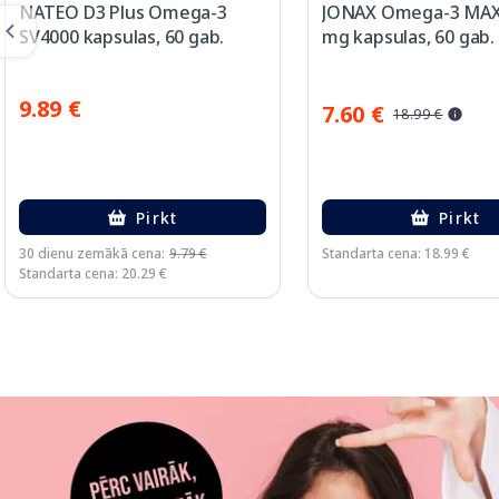
NATEO D3 Plus Omega-3
JONAX Omega-3 MAX
SV4000 kapsulas, 60 gab.
mg kapsulas, 60 gab.
9.89 €
7.60 €
18.99 €
Pirkt
Pirkt
30 dienu zemākā cena:
9.79 €
Standarta cena: 18.99 €
Standarta cena: 20.29 €
Page 1 of 3