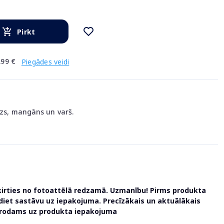
Pirkt
.99 €
Piegādes veidi
lzs, mangāns un varš.
ķirties no fotoattēlā redzamā. Uzmanību! Pirms produkta
udiet sastāvu uz iepakojuma. Precīzākais un aktuālākais
atrodams uz produkta iepakojuma