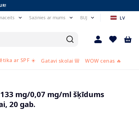
UR!
maceits
Sazinies ar mums
BUJ
LV
tika ar SPF ☀️
Gatavi skolai 🎒
WOW cenas 🔥
133 mg/0,07 mg/ml šķīdums
ai, 20 gab.