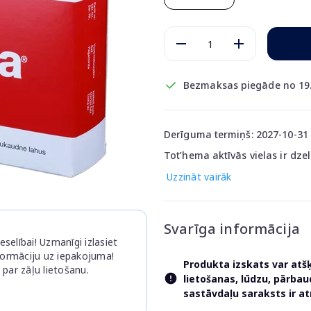
Bezmaksas piegāde no 19
Derīguma termiņš: 2027-10-31
Tot’hema aktīvās vielas ir dze
Uzzināt vairāk
Svarīga informācija
selībai! Uzmanīgi izlasiet
nformāciju uz iepakojuma!
Produkta izskats var atš
 par zāļu lietošanu.
lietošanas, lūdzu, pārba
sastāvdaļu saraksts ir 