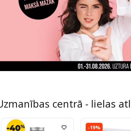
Uzmanības centrā - lielas at
-19%