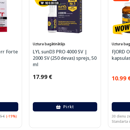
Uztura bagātinātājs
Uztura bag
rr Forte
LYL sunD3 PRO 4000 SV |
FJORD Om
2000 SV (250 devas) sprejs, 50
kapsulas
ml
17.99 €
10.99 
Pirkt
5 €
(-19%)
30 dienu z
Standarta 