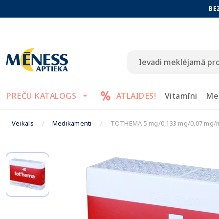
BE
PREČU KATALOGS
ATLAIDES!
Vitamīni
Me
Veikals
Medikamenti
TOTHEMA 5 mg/0,133 mg/0,07 mg/ml š