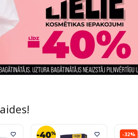
laides!
-32%