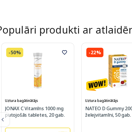
Page 1 of 2
Populāri produkti ar atlaid
-50%
-22%
Uztura bagātinātājs
Uztura bagātinātājs
JONAX C Vitamīns 1000 mg
NATEO D Gummy 200
putojošās tabletes, 20 gab.
želejvitamīni, 50 gab.