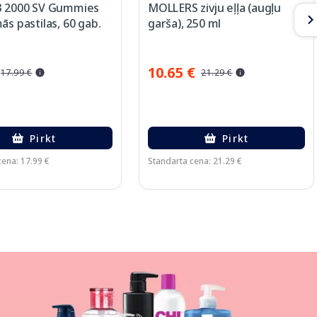
3 2000 SV Gummies
MOLLERS zivju eļļa (augļu
ās pastilas, 60 gab.
garša), 250 ml
10.65 €
17.99 €
21.29 €
Pirkt
Pirkt
cena: 17.99 €
Standarta cena: 21.29 €