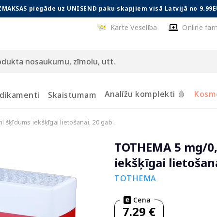
ZMAKSAS piegāde uz UNISEND paku skapjiem visā Latvijā no 9.99E
Karte Veselība
Online far
Analīžu komplekti 🩸
Kosmē
dikamenti
Skaistumam
ķīdums iekšķīgai lietošanai, 20 gab.
TOTHEMA 5 mg/0,
iekšķīgai lietošan
TOTHEMA
Cena
7.29 €