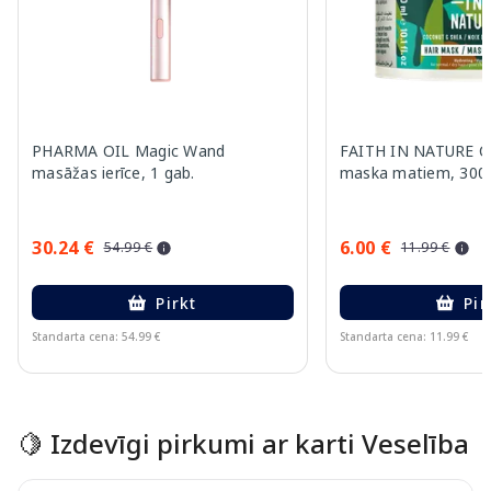
PHARMA OIL Magic Wand
FAITH IN NATURE C
masāžas ierīce, 1 gab.
maska matiem, 300
30.24 €
6.00 €
54.99 €
11.99 €
Pirkt
Pir
Standarta cena: 54.99 €
Standarta cena: 11.99 €
Page 1 of 15
🍋 Izdevīgi pirkumi ar karti Veselība