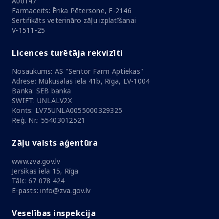
A00147
Farmaceits: Ērika Pētersone, F-2146
Sertifikāts veterināro zāļu izplatīšanai
V-1511-25
Licences turētāja rekvizīti
Nosaukums: AS "Sentor Farm Aptiekas"
Adrese: Mūkusalas iela 41b, Rīga, LV-1004
Banka: SEB banka
SWIFT: UNLALV2X
Konts: LV75UNLA0055000329325
Reģ. Nr.: 55403012521
Zāļu valsts aģentūra
www.zva.gov.lv
Jersikas iela 15, Rīga
Tālr.: 67 078 424
E-pasts: info@zva.gov.lv
Veselības inspekcija