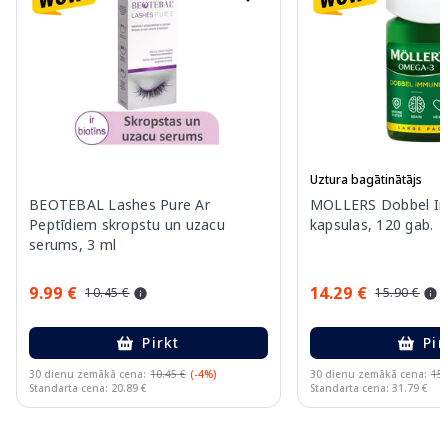
Uztura bagātinātājs
BEOTEBAL Lashes Pure Ar
MOLLERS Dobbel I
Peptīdiem skropstu un uzacu
kapsulas, 120 gab.
serums, 3 ml
9.99 €
14.29 €
10.45 €
15.90 €
Pirkt
Pir
30 dienu zemākā cena:
10.45 €
(-4%)
30 dienu zemākā cena:
15.
Standarta cena: 20.89 €
Standarta cena: 31.79 €
Page 1 of 11