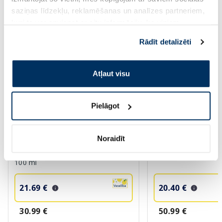
saziņas līdzekļu, reklamēšanas un analīzes partneriem,
Vairāk...
kuri to var apvienot ar citu informāciju, ko viņiem
sniedzat vai ko viņi apkopo, kad lietojat viņu
Rādīt detalizēti
pakalpojumus. Ja piekrītat šo papildu sīkdatņu
-30%
-60%
izmantošanai, lūdzu, atzīmējiet savu izvēli:
Atļaut visu
Pielāgot
Noraidīt
BIODERMA Photoderm Pediatrics
AVENE Sun Ultra Ins
Lait SPF50+ saules aizsarglīdzeklis,
SPF 50+ serums, 30
100 ml
21.69 €
20.40 €
30.99 €
50.99 €