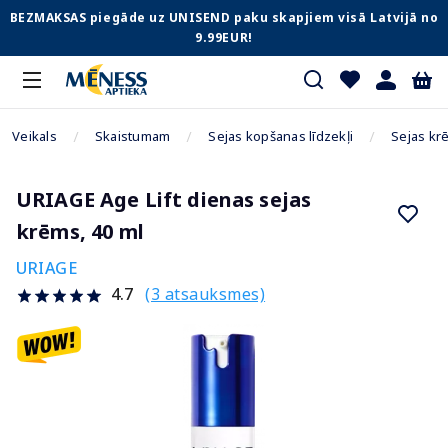
BEZMAKSAS piegāde uz UNISEND paku skapjiem visā Latvijā no
9.99EUR!
Veikals
Skaistumam
Sejas kopšanas līdzekļi
Sejas kr
URIAGE Age Lift dienas sejas
krēms, 40 ml
URIAGE
(3 atsauksmes)
4.7