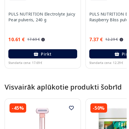
PULS NUTRITION Electrolyte Juicy
PULS NUTRITION Ele
Pear pulveris, 240 g
Raspberry Bliss pulve
10.61 €
7.37 €
17.69 €
12.29 €
Pirkt
Pir
Standarta cena: 17.69 €
Standarta cena: 12.29 €
Page 1 of 10
Visvairāk aplūkotie produkti šobrīd
-45%
-50%