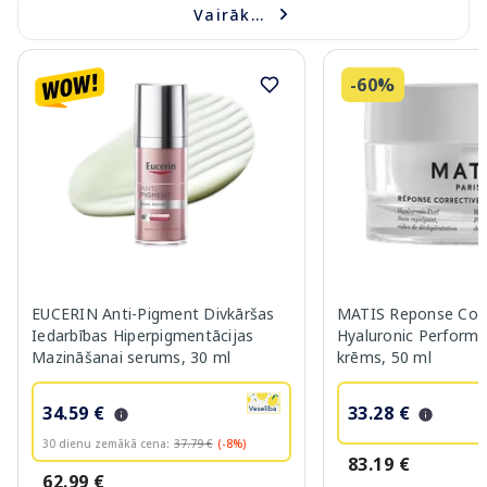
Vairāk...
-60%
EUCERIN Anti-Pigment Divkāršas
MATIS Reponse Corr
Iedarbības Hiperpigmentācijas
Hyaluronic Performa
Mazināšanai serums, 30 ml
krēms, 50 ml
34.59 €
33.28 €
30 dienu zemākā cena:
37.79 €
(-8%)
83.19 €
62.99 €