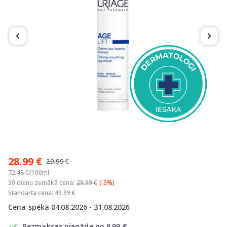
Item
1
28.99 €
of
29.99 €
3
72.48 €/100ml
30 dienu zemākā cena:
29.99 €
(-3%)
Standarta cena: 49.99 €
Cena spēkā 04.08.2026 - 31.08.2026
Bezmaksas piegāde no 9.99 €