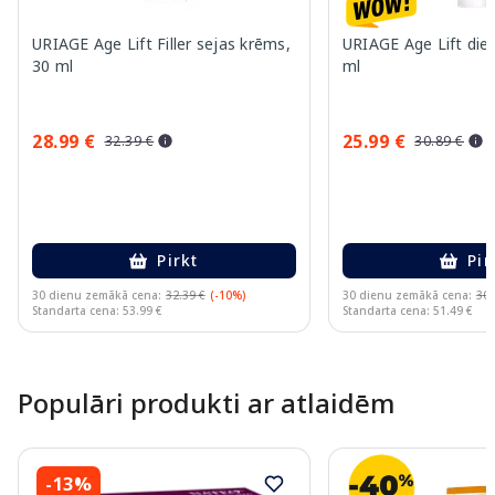
URIAGE Age Lift Filler sejas krēms,
URIAGE Age Lift dien
30 ml
ml
28.99 €
25.99 €
32.39 €
30.89 €
Pirkt
Pir
30 dienu zemākā cena:
32.39 €
(-10%)
30 dienu zemākā cena:
30.
Standarta cena: 53.99 €
Standarta cena: 51.49 €
Page 1 of 10
Populāri produkti ar atlaidēm
-13%