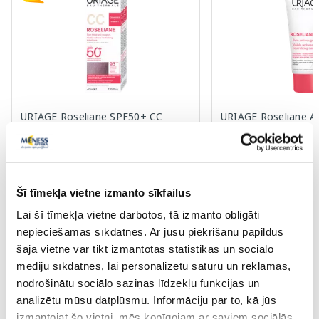
URIAGE Roseliane SPF50+ CC
URIAGE Roseliane A
sejas krēms, 40 ml
sejas krēms, 40 ml
13.99 €
15.85 €
15.27 €
24.39 €
Šī tīmekļa vietne izmanto sīkfailus
Lai šī tīmekļa vietne darbotos, tā izmanto obligāti
Pirkt
Pir
nepieciešamās sīkdatnes. Ar jūsu piekrišanu papildus
30 dienu zemākā cena:
15.27 €
(-8%)
Standarta cena: 24.39 €
šajā vietnē var tikt izmantotas statistikas un sociālo
Standarta cena: 23.49 €
mediju sīkdatnes, lai personalizētu saturu un reklāmas,
Page 1 of 10
nodrošinātu sociālo saziņas līdzekļu funkcijas un
analizētu mūsu datplūsmu. Informāciju par to, kā jūs
Saules aizsardzībai vasarā ☀️
izmantojat šo vietni, mēs kopīgojam ar saviem sociālās