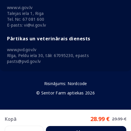
www.vi.gov.lv
Talejas iela 1, Riga
Tel. Nr.: 67 081 600
E-pasts: vi@vi.gov.lv
Pārtikas un veterinārais dienests
www.pvd.gov.lv
Rīga, Peldu iela 30, tālr. 67095230, epasts
pasts@pvd.gov.lv
Risinājums:
Nordcode
© Sentor Farm aptiekas 2026
28.99 €
Kopā
29.99 €