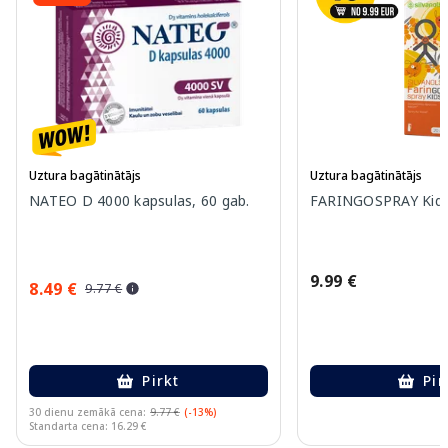
Uztura bagātinātājs
Uztura bagātinātājs
NATEO D 4000 kapsulas, 60 gab.
FARINGOSPRAY Kids 
9.99 €
8.49 €
9.77 €
Pirkt
Pir
30 dienu zemākā cena:
9.77 €
(-13%)
Standarta cena: 16.29 €