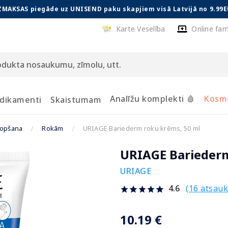
ZMAKSAS piegāde uz UNISEND paku skapjiem visā Latvijā no 9.99E
Karte Veselība
Online far
Analīžu komplekti 🩸
Kosmē
dikamenti
Skaistumam
kopšana
Rokām
URIAGE Bariederm roku krēms, 50 ml
URIAGE Bariederm
URIAGE
(16 atsau
4.6
10.19 €