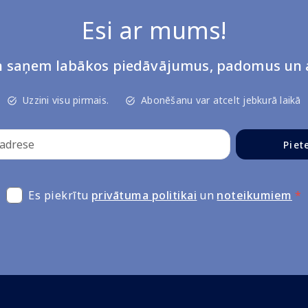
Esi ar mums!
un saņem labākos piedāvājumus, padomus un a
Uzzini visu pirmais.
Abonēšanu var atcelt jebkurā laikā
Piet
Es piekrītu
privātuma politikai
un
noteikumiem
*