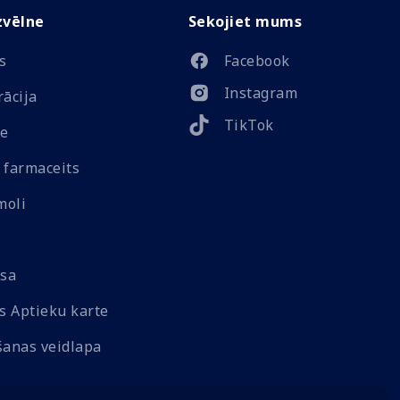
zvēlne
Sekojiet mums
s
Facebook
Instagram
rācija
TikTok
e
 farmaceits
moli
sa
 Aptieku karte
šanas veidlapa