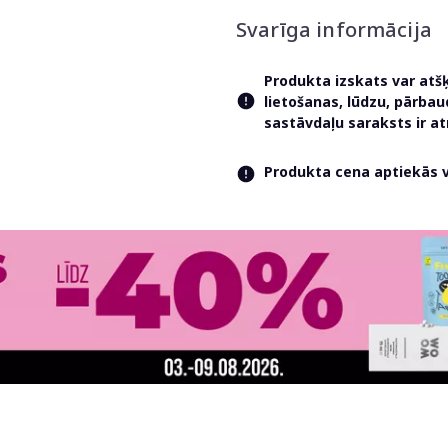
Svarīga informācija
Produkta izskats var atš
lietošanas, lūdzu, pārba
sastāvdaļu saraksts ir 
Produkta cena aptiekās va