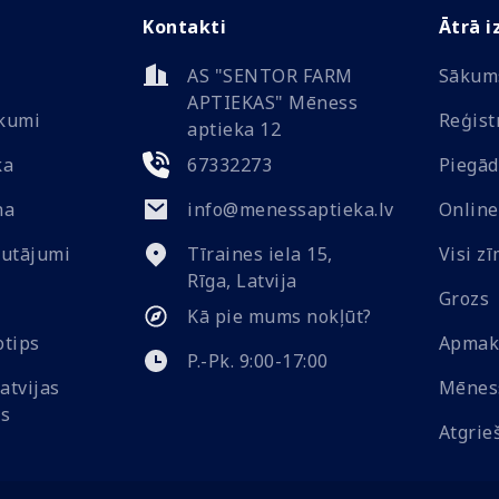
Kontakti
Ātrā i
AS "SENTOR FARM
Sākum
APTIEKAS" Mēness
ikumi
Reģist
aptieka 12
ka
67332273
Piegād
na
info@menessaptieka.lv
Online
autājumi
Tīraines iela 15,
Visi zī
Rīga, Latvija
Grozs
Kā pie mums nokļūt?
Apmak
P.-Pk. 9:00-17:00
Mēness
Atgrie