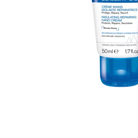
Item
1
of
1
Item
1
of
1