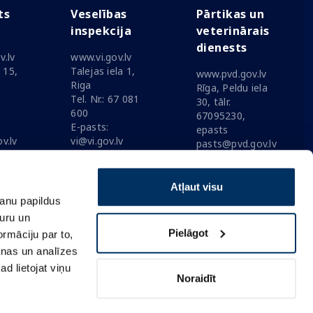
ts
Veselības
Pārtikas un
a
inspekcija
veterinārais
dienests
v.lv
www.vi.gov.lv
a 15,
Talejas iela 1,
www.pvd.gov.lv
Riga
Rīga, Peldu iela
8
Tel. Nr.: 67 081
30, tālr.
600
67095230,
E-pasts:
epasts
v.lv
vi@vi.gov.lv
pasts@pvd.gov.lv
Atļaut visu
šanu papildus
turu un
Pielāgot
rmāciju par to,
anas un analīzes
ad lietojat viņu
Noraidīt