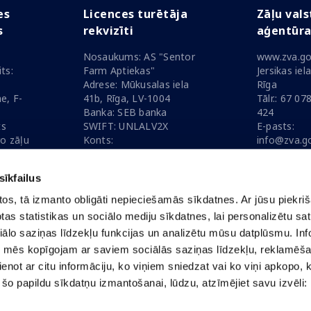
es
Licences turētāja
Zāļu vals
s
rekvizīti
aģentūr
Nosaukums: AS "Sentor
www.zva.go
ts:
Farm Aptiekas"
Jersikas iel
Adrese: Mūkusalas iela
Rīga
e, F-
41b, Rīga, LV-1004
Tālr.: 67 07
Banka: SEB banka
424
ts
SWIFT: UNLALV2X
E-pasts:
ro zāļu
Konts:
info@zva.go
nai
LV75UNLA0055000329325
25
Reģ. Nr.: 55403012521
sīkfailus
otos, tā izmanto obligāti nepieciešamās sīkdatnes. Ar jūsu piekri
otas statistikas un sociālo mediju sīkdatnes, lai personalizētu sa
ālo saziņas līdzekļu funkcijas un analizētu mūsu datplūsmu. Info
nināšanas datums
07.08.2026
ni, mēs kopīgojam ar saviem sociālās saziņas līdzekļu, reklamēš
ienot ar citu informāciju, ko viņiem sniedzat vai ko viņi apkopo, k
 šo papildu sīkdatņu izmantošanai, lūdzu, atzīmējiet savu izvēli: