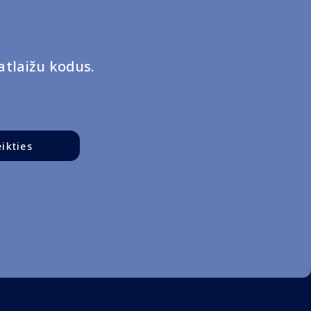
tlaižu kodus.
eikties