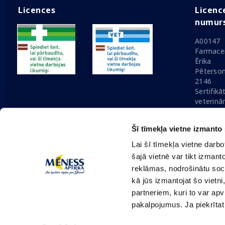
Licences
Licenc
numur
A00147
Farmacei
Ērika
Pēterson
2146
Sertifikā
veterinā
izplatīša
V-1511-
Šī tīmekļa vietne izmanto 
Lai šī tīmekļa vietne darb
šajā vietnē var tikt izmant
reklāmas, nodrošinātu soci
Risinājums:
Nordcode
© 2026 Mēness Aptieka
|
Atjau
kā jūs izmantojat šo viet
partneriem, kuri to var apv
pakalpojumus. Ja piekrītat