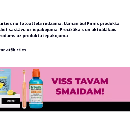
ķirties no fotoattēlā redzamā. Uzmanību! Pirms produkta
udiet sastāvu uz iepakojuma. Precīzākais un aktuālākais
atrodams uz produkta iepakojuma
r atšķirties.