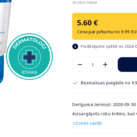
20.38 €/100ml
5.60 €
Cena par pirkumu no 9.99 EU
Piedāvājums spēkā no 2026-0
Bezmaksas piegāde no 9.9
Derīguma termiņš: 2028-09-30
Aizsargājošs roku krēms, kas
Uzzināt vairāk