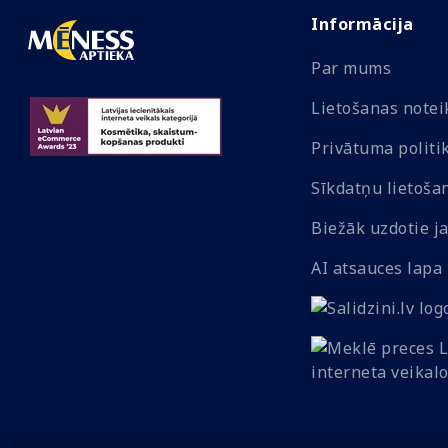
Informācija
Par mums
Lietošanas note
Privātuma politi
Sīkdatņu lietoša
Biežāk uzdotie j
AI atsauces lapa