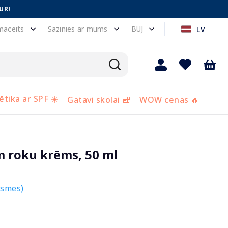
UR!
maceits
Sazinies ar mums
BUJ
LV
tika ar SPF ☀️
Gatavi skolai 🎒
WOW cenas 🔥
 roku krēms, 50 ml
ksmes)