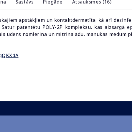
ana
Sastāvs
Piegāde
Atsauksmes (16)
kajiem apstākļiem un kontaktdermatīta, kā arī dezinfekc
. Satur patentētu POLY-2P kompleksu, kas aizsargā e
lais ūdens nomierina un mitrina ādu, manukas medum pi
FgQKXdA