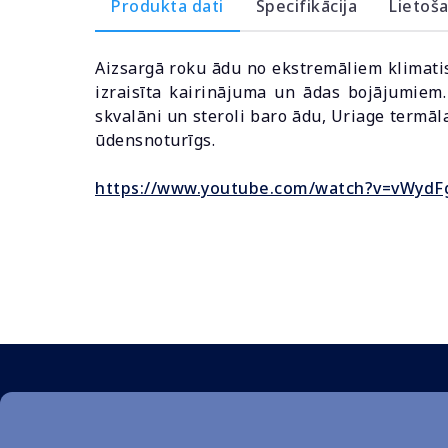
Produkta dati
Specifikācija
Lietoš
Aizsargā roku ādu no ekstremāliem klimatis
izraisīta kairinājuma un ādas bojājumiem
skvalāni un steroli baro ādu, Uriage termā
ūdensnoturīgs.
https://www.youtube.com/watch?v=vWyd