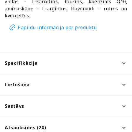
vielas - L-karnitīns, taurīns, koenzīms Q10,
aminoskābe – L-arginīns, flavonoīdi – rutīns un
kvercetīns.
Papildu informācija par produktu
Specifikācija
Lietošana
Sastāvs
Atsauksmes (20)