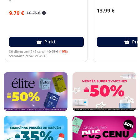
13.99 €
9.79 €
10.75 €
Pirkt
Pir
30 dienu zemākā cena:
10.75 €
(-9%)
Standarta cena: 21.49 €
Page 1 of 10