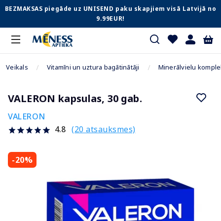
BEZMAKSAS piegāde uz UNISEND paku skapjiem visā Latvijā no
9.99EUR!
Veikals
Vitamīni un uztura bagātinātāji
Minerālvielu komple
VALERON kapsulas, 30 gab.
VALERON
(20 atsauksmes)
4.8
-20%