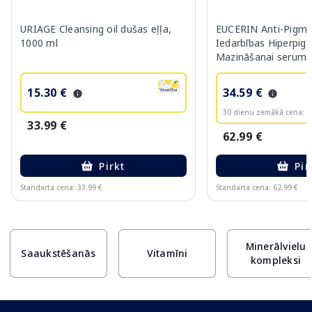
URIAGE Cleansing oil dušas eļļa,
EUCERIN Anti-Pigme
1000 ml
Iedarbības Hiperpig
Mazināšanai serums
15.30 €
34.59 €
30 dienu zemākā cena:
3
33.99 €
62.99 €
Pirkt
Pir
Standarta cena: 33.99 €
Standarta cena: 62.99 €
Page 1 of 10
Minerālvielu
Saaukstēšanās
Vitamīni
kompleksi