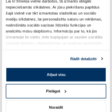
Lai šī tīmekļa vietne darbotos, tā izmanto obligāti
nepieciešamās sīkdatnes. Ar jūsu piekrišanu papildus
14.99 €
31.84 €
24.99 €
48.99 €
šajā vietnē var tikt izmantotas statistikas un sociālo
mediju sīkdatnes, lai personalizētu saturu un reklāmas,
Pirkt
Pir
nodrošinātu sociālo saziņas līdzekļu funkcijas un
Standarta cena: 24.99 €
Standarta cena: 48.99 €
analizētu mūsu datplūsmu. Informāciju par to, kā jūs
Page 1 of 10
izmantojat šo vietni, mēs kopīgojam ar saviem sociālās
saziņas līdzekļu, reklamēšanas un analīzes partneriem,
Saules aizsardzībai vasarā ☀️
kuri to var apvienot ar citu informāciju, ko viņiem
sniedzat vai ko viņi apkopo, kad lietojat viņu
Rādīt detalizēti
pakalpojumus. Ja piekrītat šo papildu sīkdatņu
Vairāk...
izmantošanai, lūdzu, atzīmējiet savu izvēli:
Atļaut visu
-30%
Pielāgot
Noraidīt