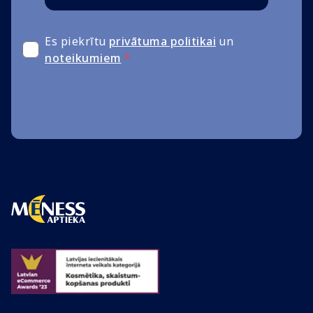
Es piekrītu
privātuma politikai
un
noteikumiem
*