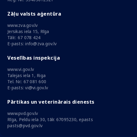
Zāļu valsts aģentūra
www.zva.gov.lv
Jersikas iela 15, Rīga
Tālr.: 67 078 424
E-pasts: info@zva.gov.lv
Veselības inspekcija
www.vi.gov.lv
Talejas iela 1, Riga
Tel. Nr.: 67 081 600
E-pasts: vi@vi.gov.lv
Pārtikas un veterinārais dienests
www.pvd.gov.lv
Rīga, Peldu iela 30, tālr. 67095230, epasts
pasts@pvd.gov.lv