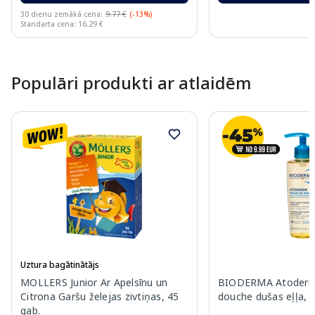
30 dienu zemākā cena:
9.77 €
(-13%)
Standarta cena: 16.29 €
Page 1 of 10
Populāri produkti ar atlaidēm
Uztura bagātinātājs
MOLLERS Junior Ar Apelsīnu un
BIODERMA Atoderm 
Citrona Garšu želejas zivtiņas, 45
douche dušas eļļa, 
gab.