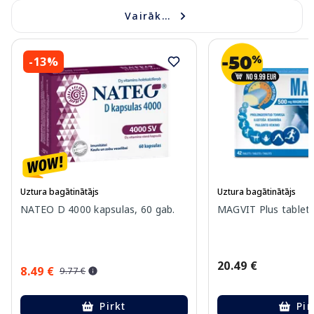
Vairāk...
-13%
Uztura bagātinātājs
Uztura bagātinātājs
NATEO D 4000 kapsulas, 60 gab.
MAGVIT Plus tablete
20.49 €
8.49 €
9.77 €
Pirkt
Pir