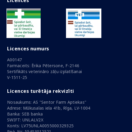
Licences
Licences numurs
A00147
Farmaceits: Ērika Pētersone, F-2146
Sertifikāts veterināro zāļu izplatīšanai
V-1511-25
Licences turētāja rekvizīti
Nosaukums: AS "Sentor Farm Aptiekas"
Adrese: Mūkusalas iela 41b, Rīga, LV-1004
Banka: SEB banka
SWIFT: UNLALV2X
Konts: LV75UNLA0055000329325
Reģ. Nr.: 55403012521