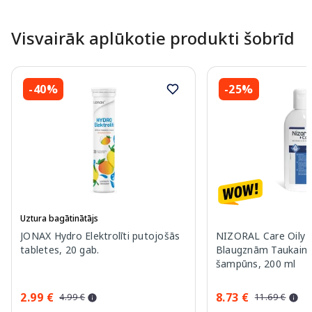
Page 1 of 10
Visvairāk aplūkotie produkti šobrīd
-40%
-25%
Uztura bagātinātājs
JONAX Hydro Elektrolīti putojošās
NIZORAL Care Oily S
tabletes, 20 gab.
Blaugznām Taukainai
šampūns, 200 ml
2.99 €
8.73 €
4.99 €
11.69 €