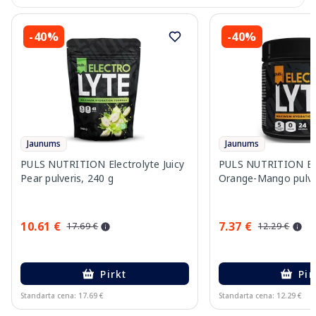
-40%
-40%
Jaunums
Jaunums
PULS NUTRITION Electrolyte Juicy
PULS NUTRITION Ele
Pear pulveris, 240 g
Orange-Mango pulver
10.61 €
7.37 €
17.69 €
12.29 €
Pirkt
Pir
Standarta cena: 17.69 €
Standarta cena: 12.29 €