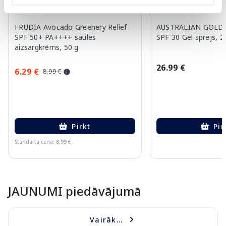
FRUDIA Avocado Greenery Relief
AUSTRALIAN GOLD W
SPF 50+ PA++++ saules
SPF 30 Gel sprejs, 2
aizsargkrēms, 50 g
26.99 €
6.29 €
8.99 €
Pirkt
Pir
Standarta cena: 8.99 €
Page 1 of 10
JAUNUMI piedāvājumā
Vairāk...