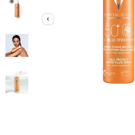
Item
1
of
4
Item
1
of
4