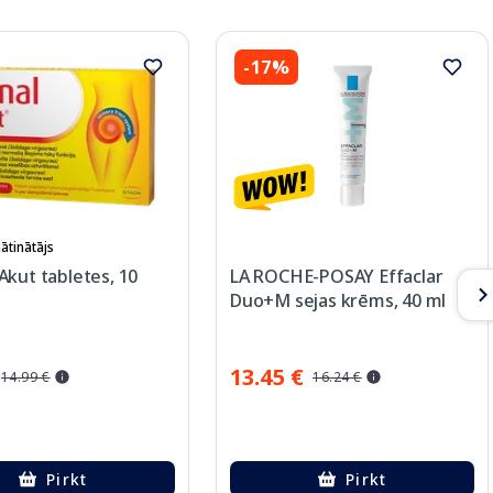
-17%
ātinātājs
kut tabletes, 10
LA ROCHE-POSAY Effaclar
Duo+M sejas krēms, 40 ml
13.45 €
14.99 €
16.24 €
Pirkt
Pirkt