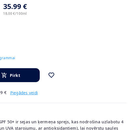
35.99 €
18.00 €/100ml
rogrammai
Pirkt
9 €
Piegādes veidi
 SPF 50+ ir sejas un ķermeņa sprejs, kas nodrošina uzlabotu 4
un UVA starojumu, ar antioksidantiem), lai novērstu saules