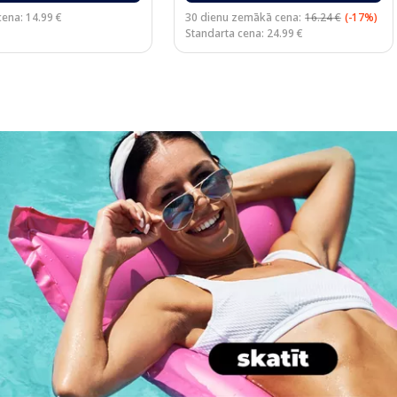
cena: 14.99 €
30 dienu zemākā cena:
16.24 €
(-17%)
Standarta cena: 24.99 €