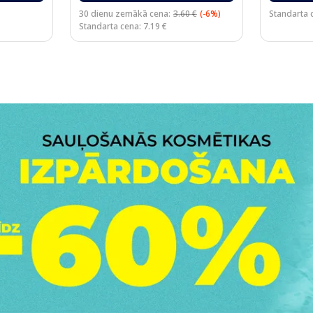
30 dienu zemākā cena:
3.60 €
(-6%)
Standarta 
Standarta cena: 7.19 €