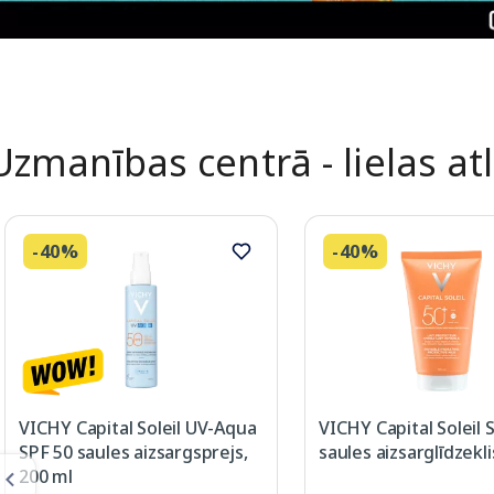
Uzmanības centrā - lielas at
-40%
-40%
VICHY Capital Soleil UV-Aqua
VICHY Capital Soleil 
SPF 50 saules aizsargsprejs,
saules aizsarglīdzekli
200 ml