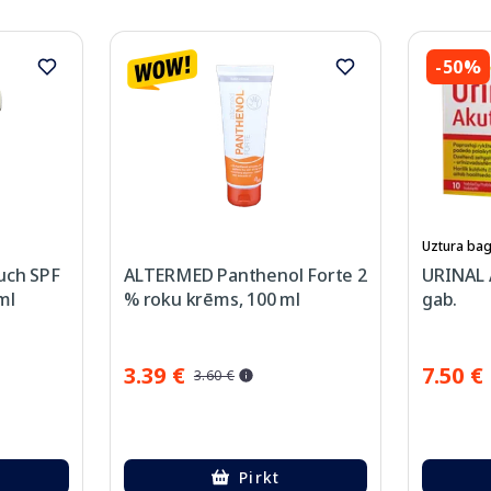
-50%
Uztura bag
uch SPF
ALTERMED Panthenol Forte 2
URINAL A
ml
% roku krēms, 100 ml
gab.
3.39 €
7.50 €
3.60 €
Pirkt