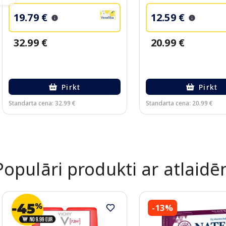
19.79 €
12.59 €
32.99 €
20.99 €
Pirkt
Pirkt
Standarta cena: 32.99 €
Standarta cena: 20.99 €
Page 1 of 2
Populāri produkti ar atlaid
-13%