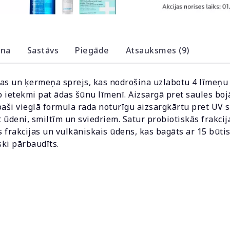
ana
Sastāvs
Piegāde
Atsauksmes (9)
ejas un ķermeņa sprejs, kas nodrošina uzlabotu 4 līmeņ
go ietekmi pat ādas šūnu līmenī. Aizsargā pret saules b
paši vieglā formula rada noturīgu aizsargkārtu pret UV 
t ūdeni, smiltīm un sviedriem. Satur probiotiskās frakci
 frakcijas un vulkāniskais ūdens, kas bagāts ar 15 būti
ki pārbaudīts.