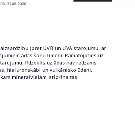
u aizsardzību (pret UVB un UVA starojumu, ar
ojājumiem ādas šūnu līmenī. Pamatojoties uz
starojumu, līdzeklis uz ādas nav redzams,
jas, hialuronskābi un vulkānisko ūdeni.
skām minerālvielām, stiprina tās