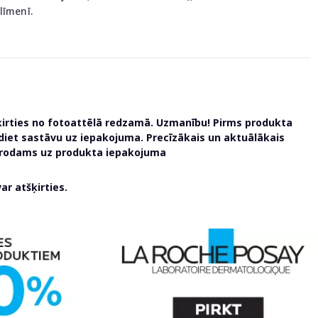
līmenī.
ķirties no fotoattēlā redzamā. Uzmanību! Pirms produkta
udiet sastāvu uz iepakojuma. Precīzākais un aktuālākais
atrodams uz produkta iepakojuma
r atšķirties.