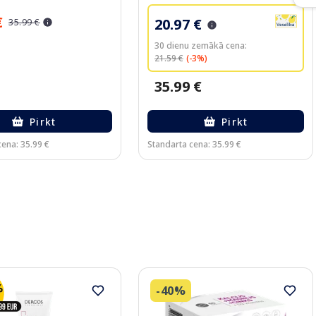
€
20.97 €
35.99 €
30 dienu zemākā cena:
21.59 €
(-3%)
35.99 €
Pirkt
Pirkt
cena: 35.99 €
Standarta cena: 35.99 €
-40%