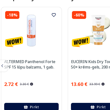
-18%
-60%
ALTERMED Panthenol Forte
EUCERIN Kids Dry To
SPF 15 lūpu balzams, 1 gab.
50+ krēms-gels, 200 
2.72 €
13.60 €
3.30 €
33.99 €
Pirkt
Pirkt