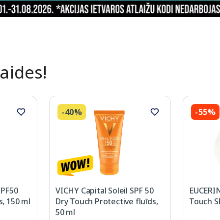
laides!
-40%
-55%
SPF50
VICHY Capital Soleil SPF 50
EUCERIN 
s, 150 ml
Dry Touch Protective fluīds,
Touch SP
50 ml