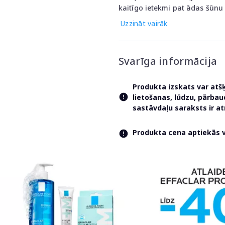
kaitīgo ietekmi pat ādas šūnu 
Uzzināt vairāk
Svarīga informācija
Produkta izskats var atš
lietošanas, lūdzu, pārba
sastāvdaļu saraksts ir 
Produkta cena aptiekās va