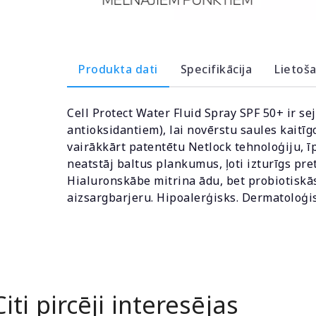
Produkta dati
Specifikācija
Lietoš
Cell Protect Water Fluid Spray SPF 50+ ir s
antioksidantiem), lai novērstu saules kaitī
vairākkārt patentētu Netlock tehnoloģiju, ī
neatstāj baltus plankumus, ļoti izturīgs pre
Hialuronskābe mitrina ādu, bet probiotiskās
aizsargbarjeru. Hipoalerģisks. Dermatoloģis
Citi pircēji interesējas