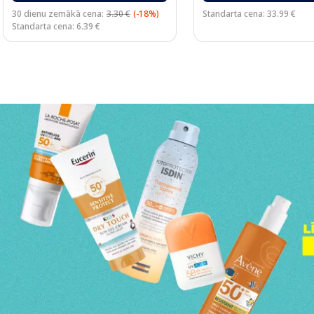
30 dienu zemākā cena:
3.30 €
(-18%)
Standarta cena: 33.99 €
Standarta cena: 6.39 €
Page 1 of 3