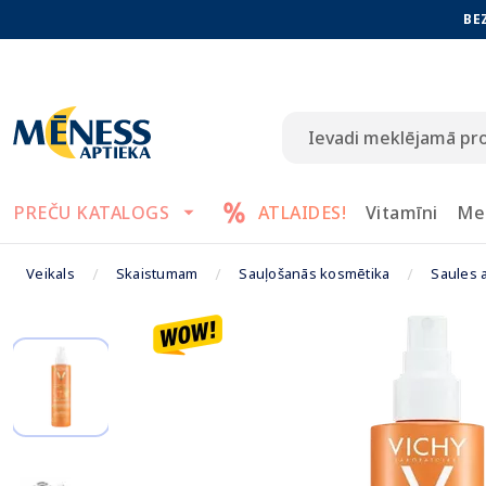
BE
PREČU KATALOGS
ATLAIDES!
Vitamīni
Me
Veikals
Skaistumam
Sauļošanās kosmētika
Saules a