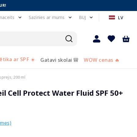
UR!
maceits
Sazinies ar mums
BUJ
LV
tika ar SPF ☀️
Gatavi skolai 🎒
WOW cenas 🔥
sprejs, 200 ml
il Cell Protect Water Fluid SPF 50+
smes)