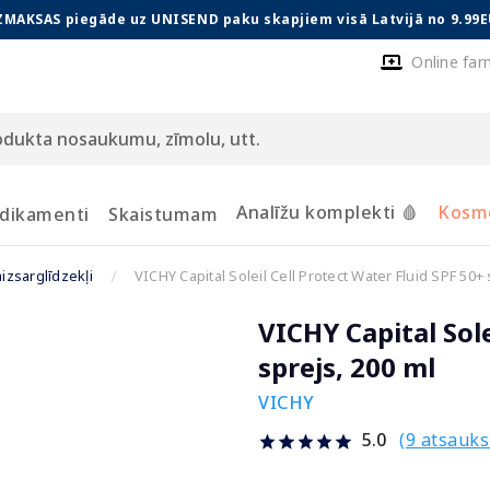
ZMAKSAS piegāde uz UNISEND paku skapjiem visā Latvijā no 9.99E
Online far
Analīžu komplekti 🩸
Kosmē
dikamenti
Skaistumam
izsarglīdzekļi
VICHY Capital Soleil Cell Protect Water Fluid SPF 50+ 
VICHY Capital Sole
sprejs, 200 ml
VICHY
(9 atsauk
5.0