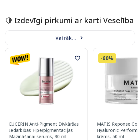
Page 1 of 15
🍋 Izdevīgi pirkumi ar karti Veselība
Vairāk...
-60%
EUCERIN Anti-Pigment Divkāršas
MATIS Reponse Corr
Iedarbības Hiperpigmentācijas
Hyaluronic Performa
Mazināšanai serums, 30 ml
krēms, 50 ml