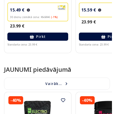
15.49 €
15.59 €
30 dienu zemākā cena:
15.59 €
(-1%)
23.99 €
23.99 €
Pirkt
Pir
Standarta cena: 23.99 €
Standarta cena: 23.99 €
Page 1 of 10
JAUNUMI piedāvājumā
Vairāk...
-40%
-40%