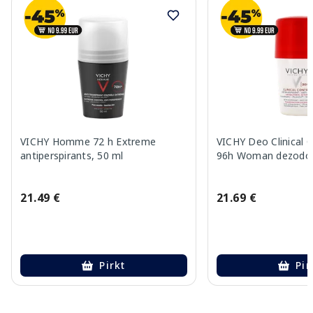
VICHY Homme 72 h Extreme
VICHY Deo Clinical C
antiperspirants, 50 ml
96h Woman dezodor
21.49 €
21.69 €
Pirkt
Pir
Page 1 of 10