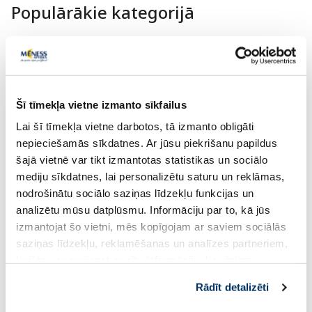
Populārākie kategorijā
-60%
-30%
Šī tīmekļa vietne izmanto sīkfailus
Lai šī tīmekļa vietne darbotos, tā izmanto obligāti
nepieciešamās sīkdatnes. Ar jūsu piekrišanu papildus
šajā vietnē var tikt izmantotas statistikas un sociālo
mediju sīkdatnes, lai personalizētu saturu un reklāmas,
PERSPIREX Original
DR.HAUSCHKA Sage
nodrošinātu sociālo saziņas līdzekļu funkcijas un
antiperspirants, 20 ml
dezodorants rullītis,
analizētu mūsu datplūsmu. Informāciju par to, kā jūs
izmantojat šo vietni, mēs kopīgojam ar saviem sociālās
saziņas līdzekļu, reklamēšanas un analīzes partneriem,
6.00 €
10.84 €
14.99 €
15.49 €
kuri to var apvienot ar citu informāciju, ko viņiem
sniedzat vai ko viņi apkopo, kad lietojat viņu
Rādīt detalizēti
pakalpojumus. Ja piekrītat šo papildu sīkdatņu
Pirkt
Pir
izmantošanai, lūdzu, atzīmējiet savu izvēli: