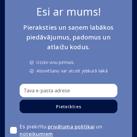
Esi ar mums!
Pieraksties un saņem labākos
piedāvājumus, padomus un
atlaižu kodus.
Uzzini visu pirmais.
Abonēšanu var atcelt jebkurā laikā
Pieteikties
Es piekrītu
privātuma politikai
un
noteikumiem
*