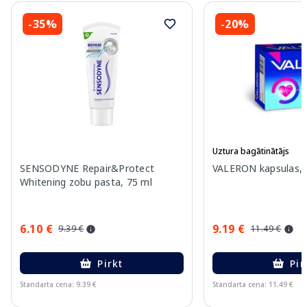
-35%
-20%
Uztura bagātinātājs
SENSODYNE Repair&Protect
VALERON kapsulas, 
Whitening zobu pasta, 75 ml
6.10 €
9.19 €
9.39 €
11.49 €
Pirkt
Pir
Standarta cena: 9.39 €
Standarta cena: 11.49 €