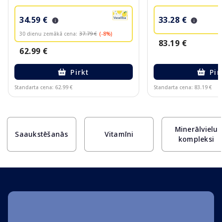
34.59 €
33.28 €
30 dienu zemākā cena:
37.79 €
(-8%)
83.19 €
62.99 €
Pirkt
Pir
Standarta cena: 62.99 €
Standarta cena: 83.19 €
Page 1 of 10
Minerālvielu
Saaukstēšanās
Vitamīni
kompleksi