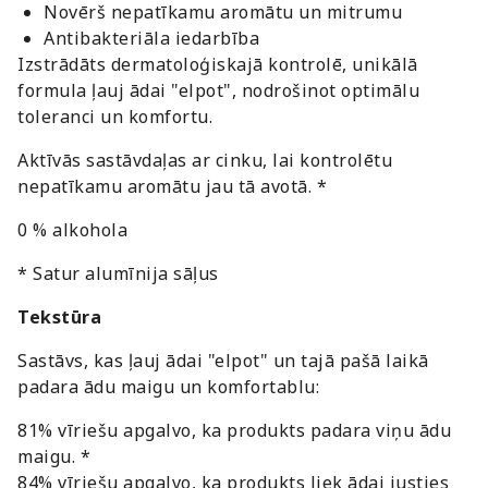
Novērš nepatīkamu aromātu un mitrumu
Antibakteriāla iedarbība
Izstrādāts dermatoloģiskajā kontrolē, unikālā
formula ļauj ādai "elpot", nodrošinot optimālu
toleranci un komfortu.
Aktīvās sastāvdaļas ar cinku, lai kontrolētu
nepatīkamu aromātu jau tā avotā. *
0 % alkohola
* Satur alumīnija sāļus
Tekstūra
Sastāvs, kas ļauj ādai "elpot" un tajā pašā laikā
padara ādu maigu un komfortablu:
81% vīriešu apgalvo, ka produkts padara viņu ādu
maigu. *
84% vīriešu apgalvo, ka produkts liek ādai justies