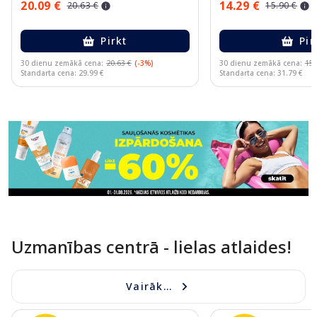
20.09 €
14.29 €
20.63 €
15.90 €
Pirkt
Pir
30 dienu zemākā cena:
20.63 €
(-3%)
30 dienu zemākā cena:
15.
Standarta cena: 29.99 €
Standarta cena: 31.79 €
Page 1 of 11
Uzmanības centrā - lielas atlaides!
Vairāk...