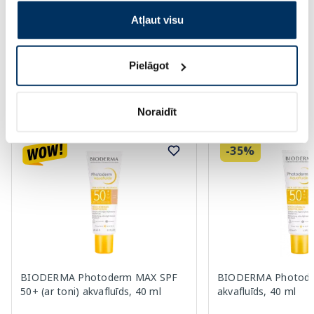
Standarta cena: 14.99 €
Standarta cena: 15.49 €
Atļaut visu
Page 1 of 10
Saules aizsardzībai vasarā ☀️
Pielāgot
Vairāk...
Noraidīt
-35%
BIODERMA Photoderm MAX SPF
BIODERMA Photode
50+ (ar toni) akvafluīds, 40 ml
akvafluīds, 40 ml