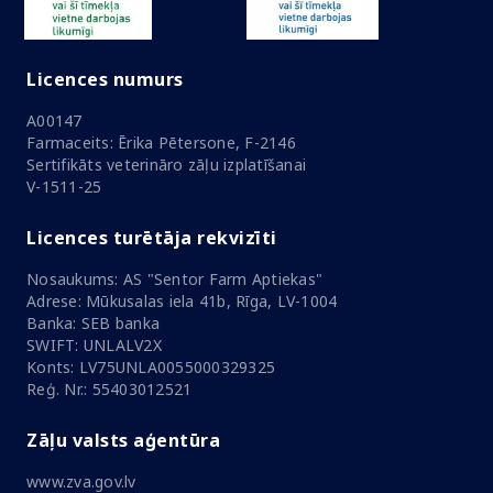
Licences numurs
A00147
Farmaceits: Ērika Pētersone, F-2146
Sertifikāts veterināro zāļu izplatīšanai
V-1511-25
Licences turētāja rekvizīti
Nosaukums: AS "Sentor Farm Aptiekas"
Adrese: Mūkusalas iela 41b, Rīga, LV-1004
Banka: SEB banka
SWIFT: UNLALV2X
Konts: LV75UNLA0055000329325
Reģ. Nr.: 55403012521
Zāļu valsts aģentūra
www.zva.gov.lv