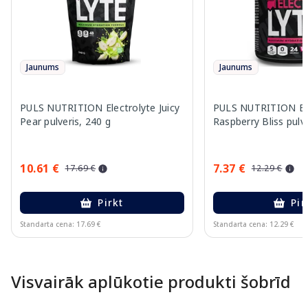
Jaunums
Jaunums
PULS NUTRITION Electrolyte Juicy
PULS NUTRITION Ele
Pear pulveris, 240 g
Raspberry Bliss pulve
10.61 €
7.37 €
17.69 €
12.29 €
Pirkt
Pir
Standarta cena: 17.69 €
Standarta cena: 12.29 €
Page 1 of 10
Visvairāk aplūkotie produkti šobrīd