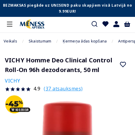
BEZMAKSAS piegāde uz UNISEND paku skapjiem visā Latvijā no
9.99EUR!
Veikals
Skaistumam
Ķermeņa ādas kopšana
Antipers
VICHY Homme Deo Clinical Control
Roll-On 96h dezodorants, 50 ml
VICHY
(37 atsauksmes)
4.9