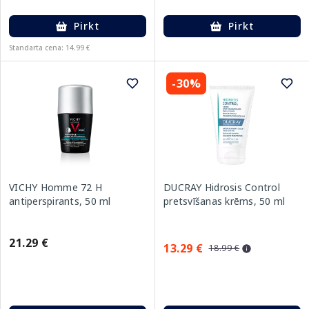
Pirkt
Pirkt
Standarta cena: 14.99 €
-30%
VICHY Homme 72 H
DUCRAY Hidrosis Control
antiperspirants, 50 ml
pretsvīšanas krēms, 50 ml
21.29 €
13.29 €
18.99 €