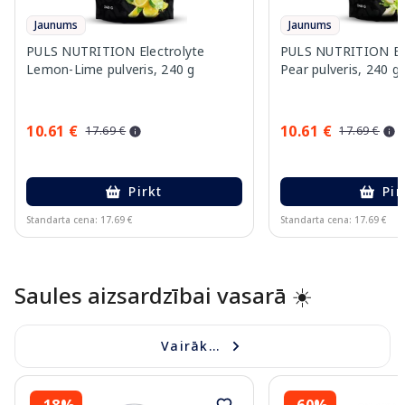
Jaunums
Jaunums
PULS NUTRITION Electrolyte
PULS NUTRITION Elec
Lemon-Lime pulveris, 240 g
Pear pulveris, 240 g
10.61 €
10.61 €
17.69 €
17.69 €
Pirkt
Pir
Standarta cena: 17.69 €
Standarta cena: 17.69 €
Page 1 of 10
Saules aizsardzībai vasarā ☀️
Vairāk...
-18%
-60%