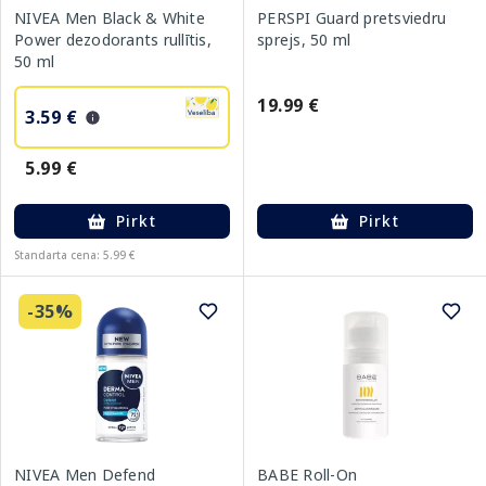
NIVEA Men Black & White
PERSPI Guard pretsviedru
Power dezodorants rullītis,
sprejs, 50 ml
50 ml
19.99 €
3.59 €
5.99 €
Pirkt
Pirkt
Standarta cena: 5.99 €
-35%
NIVEA Men Defend
BABE Roll-On