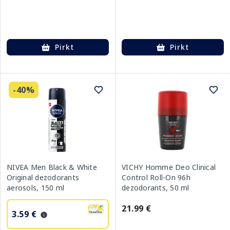
Pirkt
Pirkt
-40%
NIVEA Men Black & White
VICHY Homme Deo Clinical
Original dezodorants
Control Roll-On 96h
aerosols, 150 ml
dezodorants, 50 ml
21.99 €
3.59 €