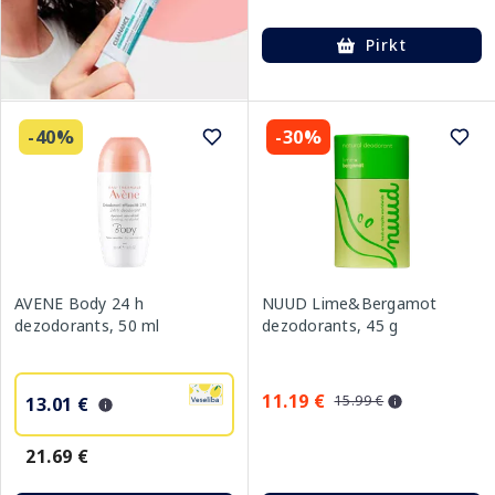
Pirkt
-40%
-30%
AVENE Body 24 h
NUUD Lime&Bergamot
dezodorants, 50 ml
dezodorants, 45 g
11.19 €
15.99 €
13.01 €
21.69 €