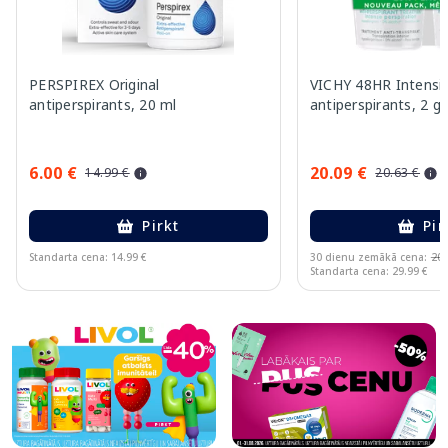
PERSPIREX Original
VICHY 48HR Intensiv
antiperspirants, 20 ml
antiperspirants, 2 ga
6.00 €
20.09 €
14.99 €
20.63 €
Pirkt
Pir
Standarta cena: 14.99 €
30 dienu zemākā cena:
20.
Standarta cena: 29.99 €
Page 1 of 5