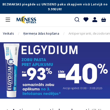
BEZMAKSAS piegāde uz UNISEND paku skapjiem visā Latvijā no
9.99EUR!
Veikals
Ķermeņa ādas kopšana
Antiperspiranti, dezodoran