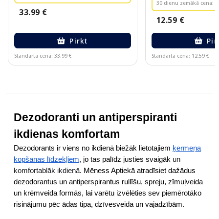
30 dienu zemākā cena:
6
33.99 €
12.59 €
Pirkt
Pir
Standarta cena: 33.99 €
Standarta cena: 12.59 €
Page 1 of 10
Dezodoranti un antiperspiranti
ikdienas komfortam
Dezodorants ir viens no ikdienā biežāk lietotajiem
ķermeņa
kopšanas līdzekļiem
, jo tas palīdz justies svaigāk
un
komfortablāk ikdienā
. Mēness Aptiekā atradīsiet dažādus
dezodorantus un antiperspirantus rullīšu, spreju, zīmuļveida
un krēmveida formās, lai varētu izvēlēties sev piemērotāko
risinājumu pēc ādas tipa, dzīvesveida un vajadzībām.