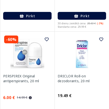
Pirkt
Pirkt
30 dienu zemākā cena:
20.63 €
(-3%)
Standarta cena: 29.99 €
-60%
PERSPIREX Original
DRICLOR Roll-on
antiperspirants, 20 ml
dezodorants, 20 ml
19.49 €
6.00 €
14.99 €