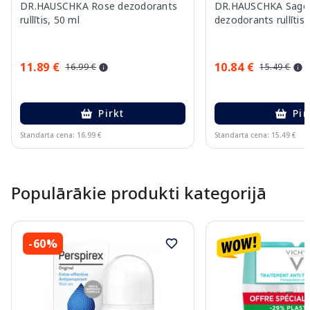
DR.HAUSCHKA Rose dezodorants
DR.HAUSCHKA Sage
rullītis, 50 ml
dezodorants rullītis,
11.89 €
10.84 €
16.99 €
15.49 €
Pirkt
Pir
Standarta cena: 16.99 €
Standarta cena: 15.49 €
Page 1 of 9
Populārākie produkti kategorijā
-60%