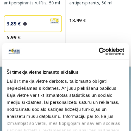
antiperspirants rullītis, 50 ml
antiperspirants, 50 ml
13.99 €
3.89 €
5.99 €
Pirkt
Pirkt
Standarta cena: 5.99 €
Šī tīmekļa vietne izmanto sīkfailus
Lai šī tīmekļa vietne darbotos, tā izmanto obligāti
nepieciešamās sīkdatnes. Ar jūsu piekrišanu papildus
šajā vietnē var tikt izmantotas statistikas un sociālo
mediju sīkdatnes, lai personalizētu saturu un reklāmas,
nodrošinātu sociālo saziņas līdzekļu funkcijas un
analizētu mūsu datplūsmu. Informāciju par to, kā jūs
izmantojat šo vietni, mēs kopīgojam ar saviem sociālās
saziņas līdzekļu, reklamēšanas un analīzes partneriem,