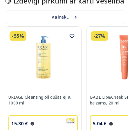
🍋 Izdevīgi pirkumi ar karti Veselība
Vairāk...
-55%
-27%
URIAGE Cleansing oil dušas eļļa,
BABE Lip&Cheek SPF
1000 ml
balzams, 20 ml
15.30 €
5.04 €