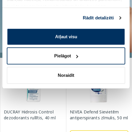
kuri to var apvienot ar citu informāciju, ko viņiem
sniedzat vai ko viņi apkopo, kad lietojat viņu
Rādīt detalizēti
pakalpojumus. Ja piekrītat šo papildu sīkdatņu
izmantošanai, lūdzu, atzīmējiet savu izvēli:
Atļaut visu
Pielāgot
-30%
-35%
Noraidīt
DUCRAY Hidrosis Control
NIVEA Defend Sievietēm
dezodorants rullītis, 40 ml
antiperspirants zīmulis, 50 ml