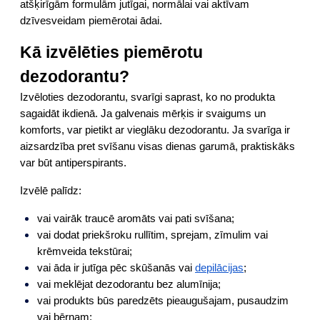
atšķirīgām formulām jutīgai, normālai vai aktīvam
dzīvesveidam piemērotai ādai.
Kā izvēlēties piemērotu
dezodorantu?
Izvēloties dezodorantu, svarīgi saprast, ko no produkta
sagaidāt ikdienā. Ja galvenais mērķis ir svaigums un
komforts, var pietikt ar vieglāku dezodorantu. Ja svarīga ir
aizsardzība pret svīšanu visas dienas garumā, praktiskāks
var būt antiperspirants.
Izvēlē palīdz:
vai vairāk traucē aromāts vai pati svīšana;
vai dodat priekšroku rullītim, sprejam, zīmulim vai
krēmveida tekstūrai;
vai āda ir jutīga pēc skūšanās vai
depilācijas
;
vai meklējat dezodorantu bez alumīnija;
vai produkts būs paredzēts pieaugušajam, pusaudzim
vai bērnam;