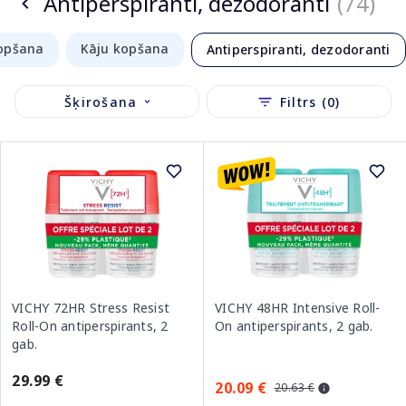
Antiperspiranti, dezodoranti
(74)
opšana
Kāju kopšana
Antiperspiranti, dezodoranti
Šķirošana
Filtrs (0)
VICHY 72HR Stress Resist
VICHY 48HR Intensive Roll-
Roll-On antiperspirants, 2
On antiperspirants, 2 gab.
gab.
29.99 €
20.09 €
20.63 €