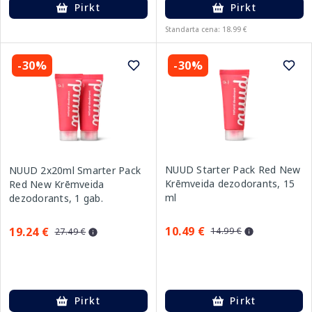
Pirkt
Pirkt
Standarta cena: 18.99 €
-30%
-30%
NUUD Starter Pack Red New
NUUD 2x20ml Smarter Pack
Krēmveida dezodorants, 15
Red New Krēmveida
ml
dezodorants, 1 gab.
10.49 €
19.24 €
14.99 €
27.49 €
Pirkt
Pirkt