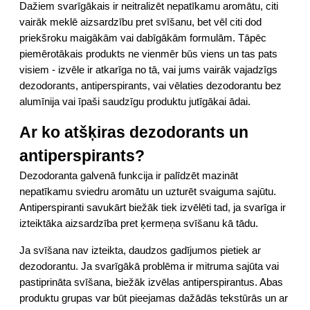
Dažiem svarīgākais ir neitralizēt nepatīkamu aromātu, citi
vairāk meklē aizsardzību pret svīšanu, bet vēl citi dod
priekšroku maigākām vai dabīgākām formulām. Tāpēc
piemērotākais produkts ne vienmēr būs viens un tas pats
visiem - izvēle ir atkarīga no tā, vai jums vairāk vajadzīgs
dezodorants, antiperspirants, vai vēlaties dezodorantu bez
alumīnija vai īpaši saudzīgu produktu jutīgākai ādai.
Ar ko atšķiras dezodorants un
antiperspirants?
Dezodoranta galvenā funkcija ir palīdzēt mazināt
nepatīkamu sviedru aromātu un uzturēt svaiguma sajūtu.
Antiperspiranti savukārt biežāk tiek izvēlēti tad, ja svarīga ir
izteiktāka aizsardzība pret ķermeņa svīšanu kā tādu.
Ja svīšana nav izteikta, daudzos gadījumos pietiek ar
dezodorantu. Ja svarīgākā problēma ir mitruma sajūta vai
pastiprināta svīšana, biežāk izvēlas antiperspirantus. Abas
produktu grupas var būt pieejamas dažādās tekstūrās un ar