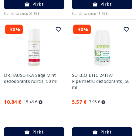
Pirkt
Pirkt
Standarta cena: 21.69 €
Standarta cena: 15.99 €
-30%
-30%
DR.HAUSCHKA Sage Mint
SO BIO ETIC 24H Ar
dezodorants rullītis, 50 ml
Piparmētru dezodorants, 50
ml
10.84 €
5.57 €
15.49 €
7.95 €
Pirkt
Pirkt