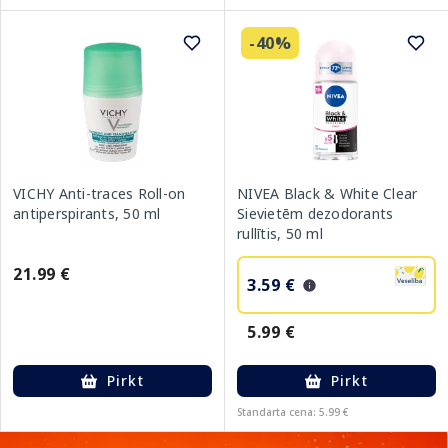
-40%
VICHY Anti-traces Roll-on
NIVEA Black & White Clear
antiperspirants, 50 ml
Sievietēm dezodorants
rullītis, 50 ml
21.99 €
3.59 €
5.99 €
Pirkt
Pirkt
Standarta cena: 5.99 €