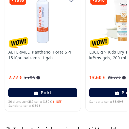
ALTERMED Panthenol Forte SPF
EUCERIN Kids Dry T
15 lūpu balzams, 1 gab.
krēms-gels, 200 ml
2.72 €
13.60 €
3.30 €
33.99 €
Pirkt
Pir
30 dienu zemākā cena:
3.30 €
(-18%)
Standarta cena: 33.99 €
Standarta cena: 6.39 €
Page 1 of 10