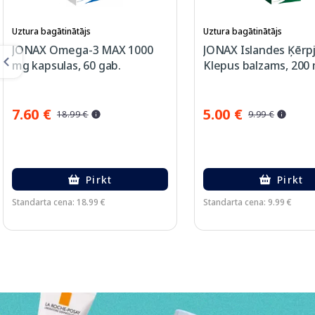
Uztura bagātinātājs
Uztura bagātinātājs
JONAX Omega-3 MAX 1000
JONAX Islandes Ķērpj
mg kapsulas, 60 gab.
Klepus balzams, 200 
7.60 €
5.00 €
18.99 €
9.99 €
Pirkt
Pirkt
Standarta cena: 18.99 €
Standarta cena: 9.99 €
Page 1 of 3