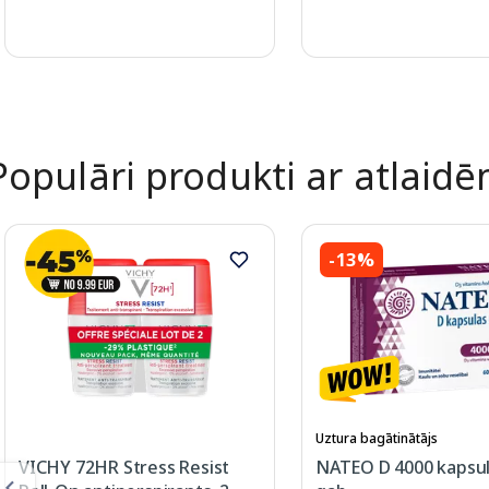
Page 1 of 2
Populāri produkti ar atlaid
-13%
Uztura bagātinātājs
VICHY 72HR Stress Resist
NATEO D 4000 kapsul