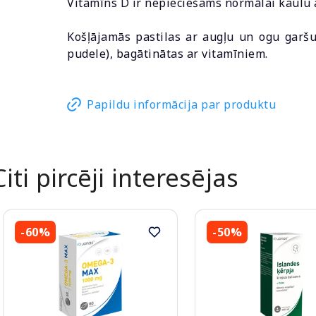
Vitamīns D ir nepieciešams normālai kaulu 
Košļājamās pastilas ar augļu un ogu garšu
pudele), bagātinātas ar vitamīniem.
Papildu informācija par produktu
Citi pircēji interesējas
-60%
-50%