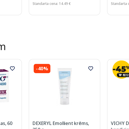
Standarta cena: 14.49 €
Standarta 
ēm
-40%
as, 60
DEXERYL Emollient krēms,
VICHY D