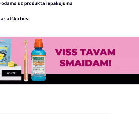
atrodams uz produkta iepakojuma
r atšķirties.