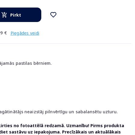
Pirkt
9 €
Piegādes veidi
ājamās pastilas bērniem.
agātinātājs neaizstāj pilnvērtīgu un sabalansētu uzturu.
ķirties no fotoattēlā redzamā. Uzmanību! Pirms produkta
udiet sastāvu uz iepakojuma. Precīzākais un aktuālākais