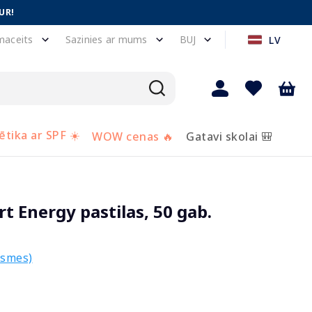
UR!
maceits
Sazinies ar mums
BUJ
LV
tika ar SPF ☀️
WOW cenas 🔥
Gatavi skolai 🎒
t Energy pastilas, 50 gab.
ksmes)