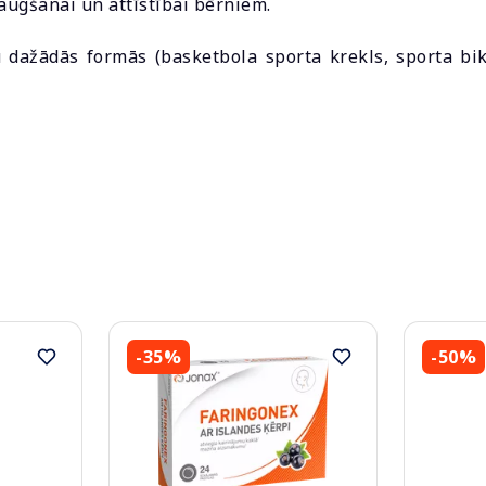
augšanai un attīstībai bērniem.
 dažādās formās (basketbola sporta krekls, sporta bi
-35%
-50%