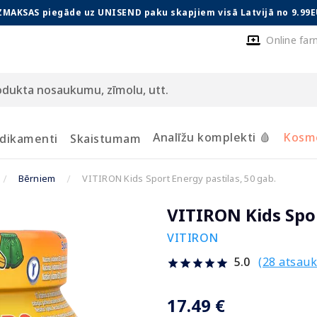
ZMAKSAS piegāde uz UNISEND paku skapjiem visā Latvijā no 9.99E
Online far
Analīžu komplekti 🩸
Kosmē
dikamenti
Skaistumam
Bērniem
VITIRON Kids Sport Energy pastilas, 50 gab.
VITIRON Kids Spor
VITIRON
(28 atsau
5.0
17.49 €