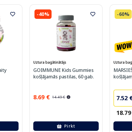
-40%
-60%
Uztura bagātinātājs
Uztura bag
ity
GOIMMUNE Kids Gummies
MARSIE
košļājamās pastilas, 60 gab.
košļājam
8.69 €
7.52 
14.49 €
18.79
Pirkt