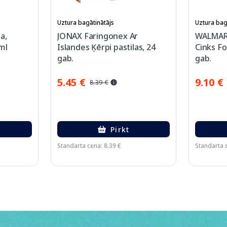
Uztura bagātinātājs
Uztura bag
a,
JONAX Faringonex Ar
WALMARK
ml
Islandes Ķērpi pastilas, 24
Cinks Fo
gab.
gab.
5.45 €
9.10 €
8.39 €
Pirkt
Standarta cena: 8.39 €
Standarta 