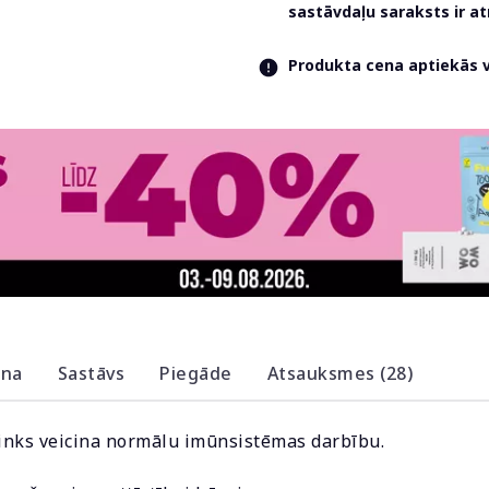
sastāvdaļu saraksts ir 
Produkta cena aptiekās va
ana
Sastāvs
Piegāde
Atsauksmes (28)
 cinks veicina normālu imūnsistēmas darbību.