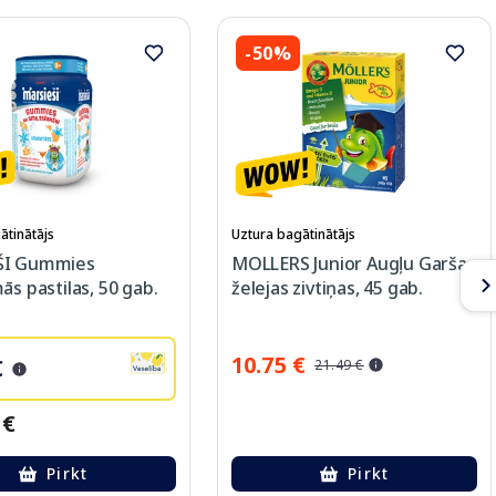
-50%
ātinātājs
Uztura bagātinātājs
ŠI Gummies
MOLLERS Junior Augļu Garšas
ās pastilas, 50 gab.
želejas zivtiņas, 45 gab.
10.75 €
€
21.49 €
 €
Pirkt
Pirkt