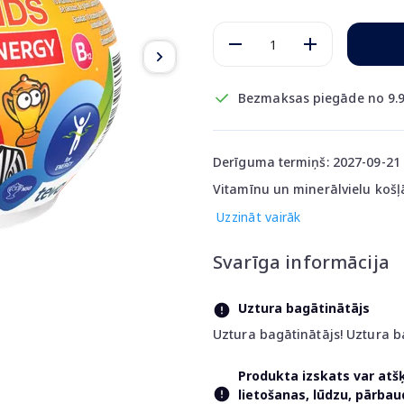
Bezmaksas piegāde no 9.9
Derīguma termiņš: 2027-09-21
Vitamīnu un minerālvielu košļ
Uzzināt vairāk
Svarīga informācija
Uztura bagātinātājs
Uztura bagātinātājs! Uztura b
Produkta izskats var atš
lietošanas, lūdzu, pārba