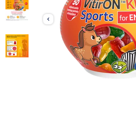
Item
1
of
3
Item
1
of
3