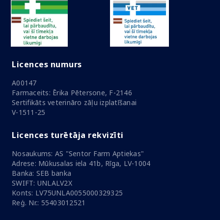
Licences numurs
A00147
Farmaceits: Ērika Pētersone, F-2146
Sertifikāts veterināro zāļu izplatīšanai
V-1511-25
Licences turētāja rekvizīti
Nosaukums: AS "Sentor Farm Aptiekas"
Adrese: Mūkusalas iela 41b, Rīga, LV-1004
Banka: SEB banka
SWIFT: UNLALV2X
Konts: LV75UNLA0055000329325
Reģ. Nr.: 55403012521