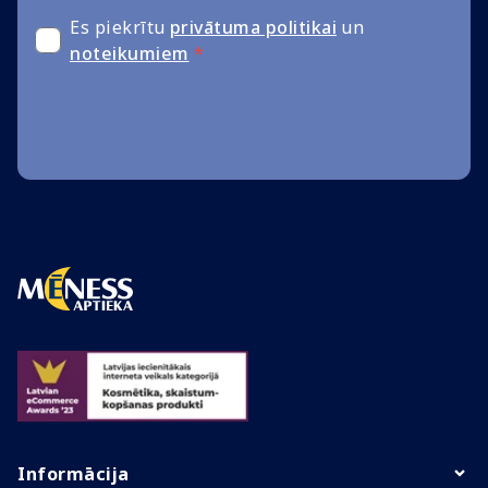
Es piekrītu
privātuma politikai
un
noteikumiem
*
Informācija