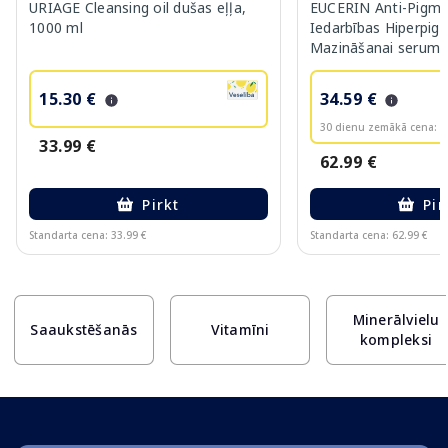
URIAGE Cleansing oil dušas eļļa,
EUCERIN Anti-Pigme
1000 ml
Iedarbības Hiperpig
Mazināšanai serums
15.30 €
34.59 €
30 dienu zemākā cena:
3
33.99 €
62.99 €
Pirkt
Pir
Standarta cena: 33.99 €
Standarta cena: 62.99 €
Page 1 of 10
Minerālvielu
Saaukstēšanās
Vitamīni
kompleksi