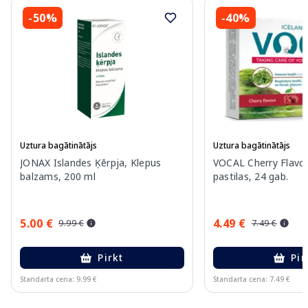
-50%
-40%
Uztura bagātinātājs
Uztura bagātinātājs
JONAX Islandes Ķērpja, Klepus
VOCAL Cherry Flavo
balzams, 200 ml
pastilas, 24 gab.
5.00 €
4.49 €
9.99 €
7.49 €
Pirkt
Pir
Standarta cena: 9.99 €
Standarta cena: 7.49 €
Page 1 of 10