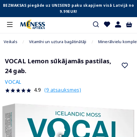
BEZMAKSAS piegāde uz UNISEND paku skapjiem visā Latvijā no
9.99EUR!
Veikals
Vitamīni un uztura bagātinātāji
Minerālvielu komple
VOCAL Lemon sūkājamās pastilas,
24 gab.
VOCAL
(9 atsauksmes)
4.9