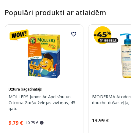
Populāri produkti ar atlaidēm
Uztura bagātinātājs
MOLLERS Junior Ar Apelsīnu un
BIODERMA Atoderm 
Citrona Garšu želejas zivtiņas, 45
douche dušas eļļa, 
gab.
13.99 €
9.79 €
10.75 €