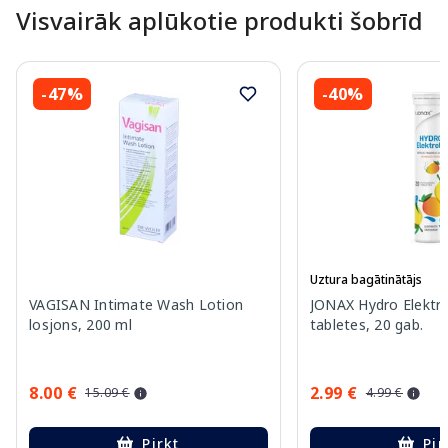
Visvairāk aplūkotie produkti šobrīd
-47%
-40%
Uztura bagātinātājs
VAGISAN Intimate Wash Lotion
JONAX Hydro Elektro
losjons, 200 ml
tabletes, 20 gab.
8.00 €
2.99 €
15.09 €
4.99 €
Pirkt
Pir