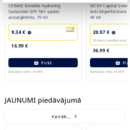
CERAVE Invisible Hydrating
VICHY Capital Solei
Sunscreen SPF 50+ saules
Anti-Imperfections S
aizsargkrēms, 75 ml
40 ml
9.34 €
20.97 €
30 dienu zemākā cena:
2
16.99 €
36.99 €
Pirkt
Pir
Standarta cena: 16.99 €
Standarta cena: 36.99 €
Page 1 of 10
JAUNUMI piedāvājumā
Vairāk...