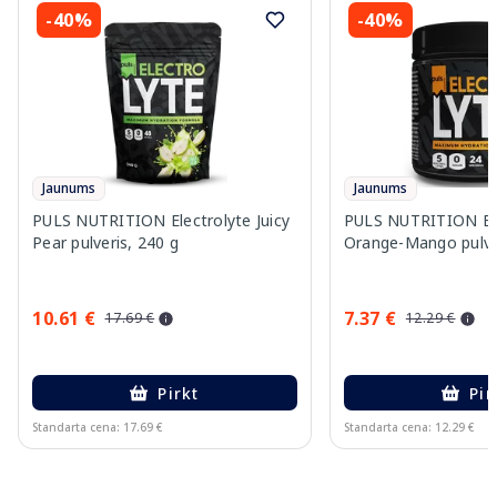
-40%
-40%
Jaunums
Jaunums
PULS NUTRITION Electrolyte Juicy
PULS NUTRITION Ele
Pear pulveris, 240 g
Orange-Mango pulver
10.61 €
7.37 €
17.69 €
12.29 €
Pirkt
Pir
Standarta cena: 17.69 €
Standarta cena: 12.29 €
Page 1 of 10