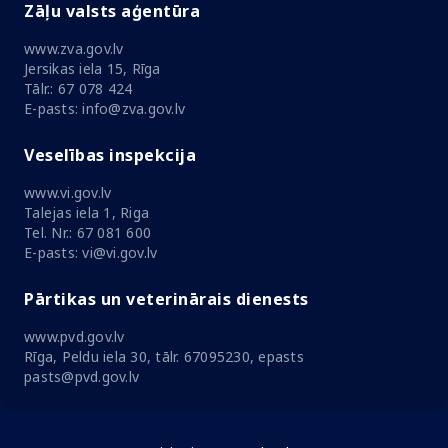
Zāļu valsts aģentūra
www.zva.gov.lv
Jersikas iela 15, Rīga
Tālr.: 67 078 424
E-pasts: info@zva.gov.lv
Veselības inspekcija
www.vi.gov.lv
Talejas iela 1, Riga
Tel. Nr.: 67 081 600
E-pasts: vi@vi.gov.lv
Pārtikas un veterinārais dienests
www.pvd.gov.lv
Rīga, Peldu iela 30, tālr. 67095230, epasts
pasts@pvd.gov.lv