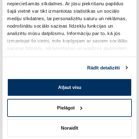
nepieciešamās sīkdatnes. Ar jūsu piekrišanu papildus
šajā vietnē var tikt izmantotas statistikas un sociālo
Pirkt
Pir
mediju sīkdatnes, lai personalizētu saturu un reklāmas,
nodrošinātu sociālo saziņas līdzekļu funkcijas un
analizētu mūsu datplūsmu. Informāciju par to, kā jūs
Page 1 of 10
izmantojat šo vietni, mēs kopīgojam ar saviem sociālās
saziņas līdzekļu, reklamēšanas un analīzes partneriem,
Saules aizsardzībai vasarā ☀️
kuri to var apvienot ar citu informāciju, ko viņiem
sniedzat vai ko viņi apkopo, kad lietojat viņu
Rādīt detalizēti
Vairāk...
pakalpojumus. Ja piekrītat šo papildu sīkdatņu
izmantošanai, lūdzu, atzīmējiet savu izvēli:
Atļaut visu
-45%
Pielāgot
Noraidīt