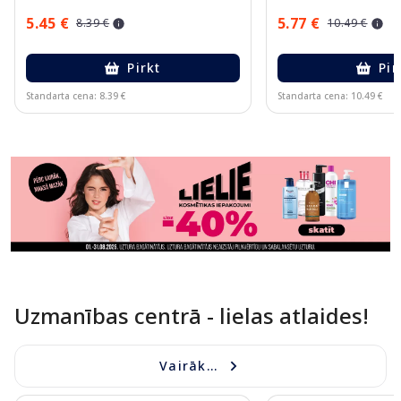
5.45 €
5.77 €
8.39 €
10.49 €
Pirkt
Pir
Standarta cena: 8.39 €
Standarta cena: 10.49 €
Page 1 of 11
Uzmanības centrā - lielas atlaides!
Vairāk...