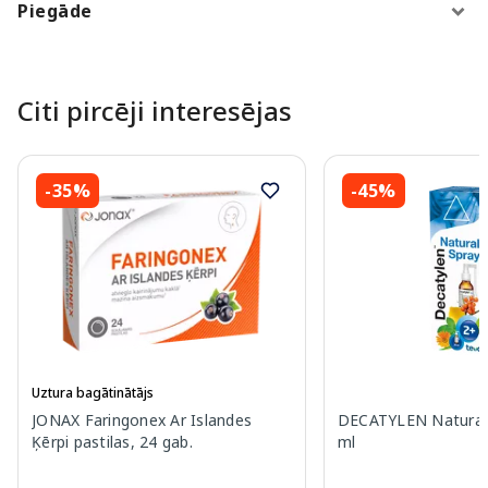
Piegāde
Citi pircēji interesējas
-35%
-45%
Uztura bagātinātājs
JONAX Faringonex Ar Islandes
DECATYLEN Natural 
Ķērpi pastilas, 24 gab.
ml