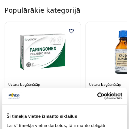
Populārākie kategorijā
Uztura bagātinātājs
Uztura bagātinātājs
JONAX Faringonex Icelandic Moss
KRŪŠU eliksīrs, 25 m
pastilas, 24 gab.
6.19 €
2.99 €
Šī tīmekļa vietne izmanto sīkfailus
Lai šī tīmekļa vietne darbotos, tā izmanto obligāti