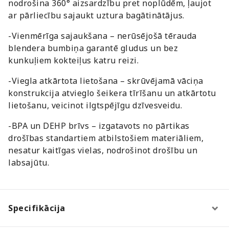
nodrošina 360° aizsardzību pret noplūdēm, ļaujot
ar pārliecību sajaukt uztura bagātinātājus.
-Vienmērīga sajaukšana – nerūsējošā tērauda
blendera bumbiņa garantē gludus un bez
kunkuļiem kokteiļus katru reizi.
-Viegla atkārtota lietošana – skrūvējamā vāciņa
konstrukcija atvieglo šeikera tīrīšanu un atkārtotu
lietošanu, veicinot ilgtspējīgu dzīvesveidu.
-BPA un DEHP brīvs – izgatavots no pārtikas
drošības standartiem atbilstošiem materiāliem,
nesatur kaitīgas vielas, nodrošinot drošību un
labsajūtu.
Specifikācija