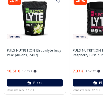
-40%
-40%
Jaunums
Jaunums
PULS NUTRITION Electrolyte Juicy
PULS NUTRITION Ele
Pear pulveris, 240 g
Raspberry Bliss pulve
10.61 €
7.37 €
17.69 €
12.29 €
Pirkt
Pir
Standarta cena: 17.69 €
Standarta cena: 12.29 €
Page 1 of 10