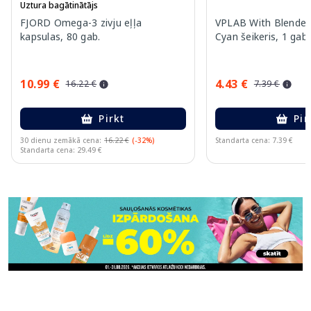
Uztura bagātinātājs
FJORD Omega-3 zivju eļļa
VPLAB With Blender 
kapsulas, 80 gab.
Cyan šeikeris, 1 gab.
10.99 €
4.43 €
16.22 €
7.39 €
Pirkt
Pir
30 dienu zemākā cena:
16.22 €
(-32%)
Standarta cena: 7.39 €
Standarta cena: 29.49 €
Page 1 of 11