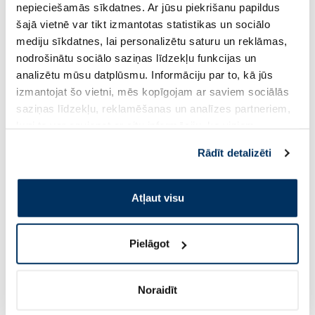
nepieciešamās sīkdatnes. Ar jūsu piekrišanu papildus
5.99 €
14.90 €
šajā vietnē var tikt izmantotas statistikas un sociālo
mediju sīkdatnes, lai personalizētu saturu un reklāmas,
nodrošinātu sociālo saziņas līdzekļu funkcijas un
Pirkt
Pir
analizētu mūsu datplūsmu. Informāciju par to, kā jūs
izmantojat šo vietni, mēs kopīgojam ar saviem sociālās
Page 1 of 10
saziņas līdzekļu, reklamēšanas un analīzes partneriem,
kuri to var apvienot ar citu informāciju, ko viņiem
Saules aizsardzībai vasarā ☀️
sniedzat vai ko viņi apkopo, kad lietojat viņu
Rādīt detalizēti
pakalpojumus. Ja piekrītat šo papildu sīkdatņu
izmantošanai, lūdzu, atzīmējiet savu izvēli:
Vairāk...
Atļaut visu
-60%
-60%
Pielāgot
Noraidīt