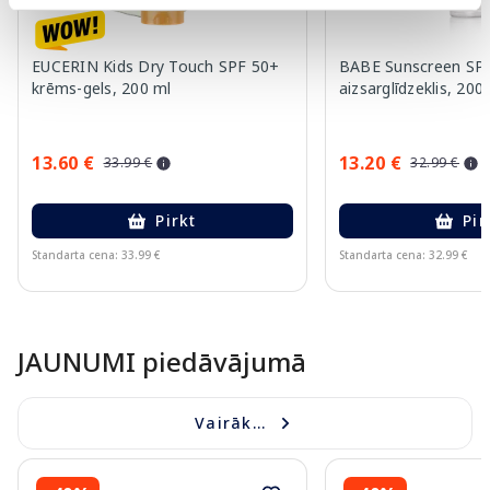
EUCERIN Kids Dry Touch SPF 50+
BABE Sunscreen SPF
krēms-gels, 200 ml
aizsarglīdzeklis, 200
13.60 €
13.20 €
33.99 €
32.99 €
Pirkt
Pir
Standarta cena: 33.99 €
Standarta cena: 32.99 €
Page 1 of 10
JAUNUMI piedāvājumā
Vairāk...