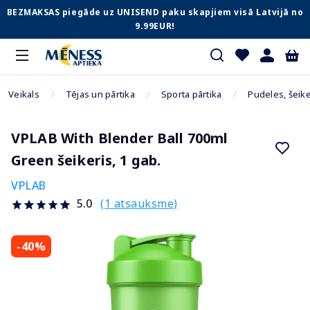
BEZMAKSAS piegāde uz UNISEND paku skapjiem visā Latvijā no
9.99EUR!
Veikals
Tējas un pārtika
Sporta pārtika
Pudeles, šeike
VPLAB With Blender Ball 700ml
Green šeikeris, 1 gab.
VPLAB
(1 atsauksme)
5.0
-40%