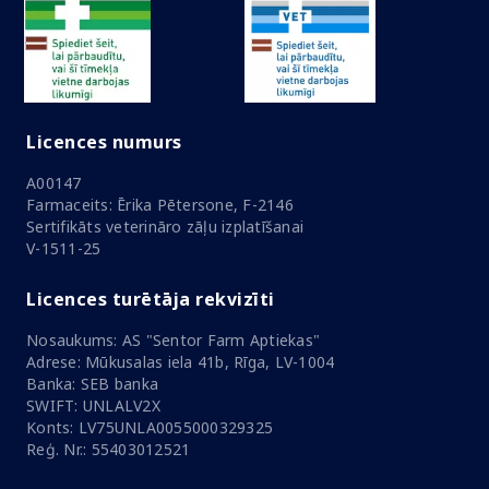
Licences numurs
A00147
Farmaceits: Ērika Pētersone, F-2146
Sertifikāts veterināro zāļu izplatīšanai
V-1511-25
Licences turētāja rekvizīti
Nosaukums: AS "Sentor Farm Aptiekas"
Adrese: Mūkusalas iela 41b, Rīga, LV-1004
Banka: SEB banka
SWIFT: UNLALV2X
Konts: LV75UNLA0055000329325
Reģ. Nr.: 55403012521