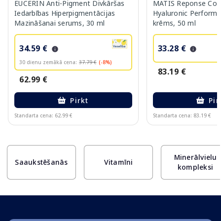
EUCERIN Anti-Pigment Divkāršas
MATIS Reponse Corr
Iedarbības Hiperpigmentācijas
Hyaluronic Performa
Mazināšanai serums, 30 ml
krēms, 50 ml
34.59 €
33.28 €
30 dienu zemākā cena:
37.79 €
(-8%)
83.19 €
62.99 €
Pirkt
Pir
Standarta cena: 62.99 €
Standarta cena: 83.19 €
Page 1 of 10
Minerālvielu
Saaukstēšanās
Vitamīni
kompleksi