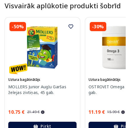
Visvairāk aplūkotie produkti šobrīd
-50%
-30%
Uztura bagātinātājs
Uztura bagātinātājs
MOLLERS Junior Augļu Garšas
OSTROVIT Omega 3 
želejas zivtiņas, 45 gab.
gab.
10.75 €
11.19 €
21.49 €
15.99 €
Pirkt
Pir