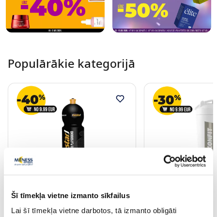
Populārākie kategorijā
ISOSTAR 650ml Black Finisher
ICONFIT Balts, Ner
Šī tīmekļa vietne izmanto sīkfailus
Sports pudele, 1 gab.
tērauda šeikeris, 80
Lai šī tīmekļa vietne darbotos, tā izmanto obligāti