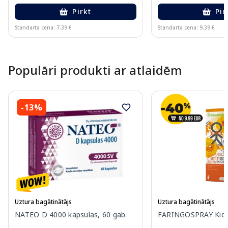
Pirkt
Pir
Standarta cena: 7.39 €
Standarta cena: 9.39 €
Page 1 of 10
Populāri produkti ar atlaidēm
-13%
Uztura bagātinātājs
Uztura bagātinātājs
NATEO D 4000 kapsulas, 60 gab.
FARINGOSPRAY Kids 