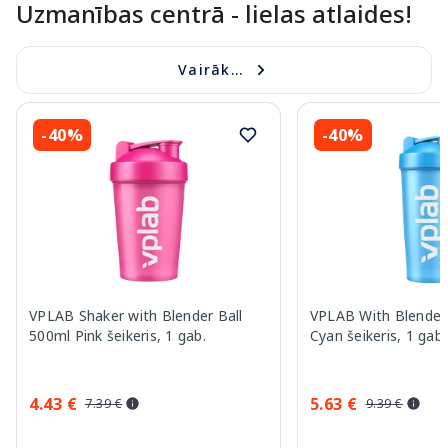
Uzmanības centrā - lielas atlaides!
Vairāk...
-40%
-40%
VPLAB Shaker with Blender Ball
VPLAB With Blender
500ml Pink šeikeris, 1 gab.
Cyan šeikeris, 1 gab.
4.43 €
5.63 €
7.39 €
9.39 €