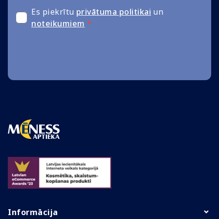
Es piekrītu
privātuma politikai
un
noteikumiem
*
Informācija