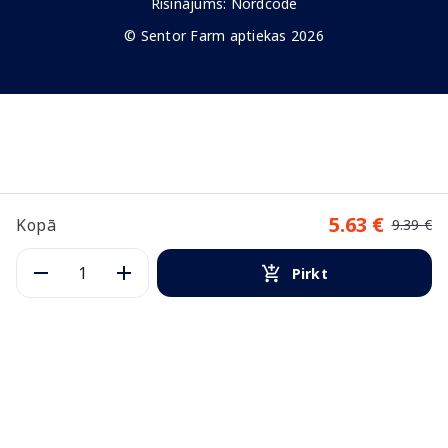
Risinājums:
Nordcode
© Sentor Farm aptiekas 2026
5.63 €
Kopā
9.39 €
Pirkt