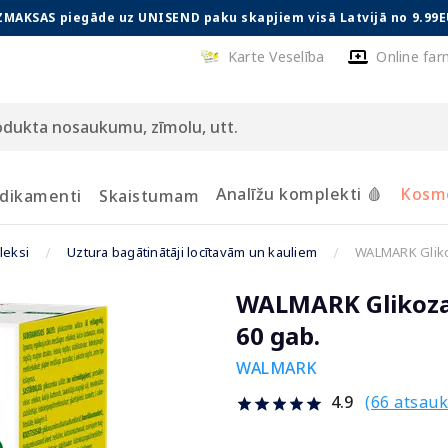
ZMAKSAS piegāde uz UNISEND paku skapjiem visā Latvijā no 9.99E
Karte Veselība
Online far
Analīžu komplekti 🩸
Kosmē
dikamenti
Skaistumam
leksi
Uztura bagātinātāji locītavām un kauliem
WALMARK Glikoz
WALMARK Glikozam
60 gab.
WALMARK
(66 atsau
4.9