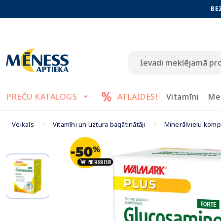
BE
PREČU KATALOGS
ATLAIDES!
Vitamīni
Me
Veikals
Vitamīni un uztura bagātinātāji
Minerālvielu komp