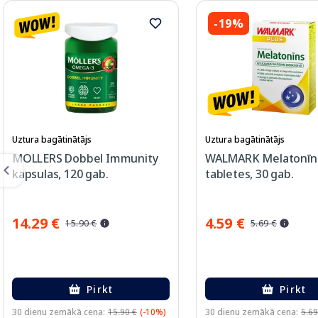
-19%
Uztura bagātinātājs
Uztura bagātinātājs
MOLLERS Dobbel Immunity
WALMARK Melatonīn
kapsulas, 120 gab.
tabletes, 30 gab.
14.29 €
4.59 €
15.90 €
5.69 €
Pirkt
Pirkt
30 dienu zemākā cena:
15.90 €
(-10%)
30 dienu zemākā cena:
5.69