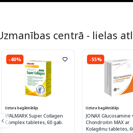
Uzmanības centrā - lielas at
-40%
-55%
Uztura bagātinātājs
Uztura bagātinātājs
WALMARK Super Collagen
JONAX Glucosamine 
Complex tabletes, 60 gab.
Chondroitin MAX ar
Kolagēnu tabletes, 6