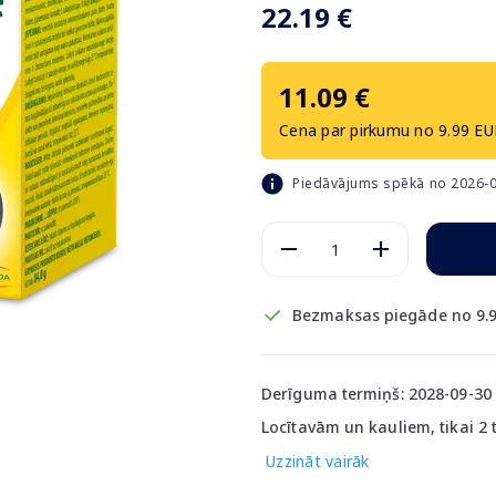
22.19 €
11.09 €
Cena par pirkumu no 9.99 EU
Piedāvājums spēkā no 2026-0
Bezmaksas piegāde no 9.9
Derīguma termiņš: 2028-09-30
Locītavām un kauliem, tikai 2
Uzzināt vairāk