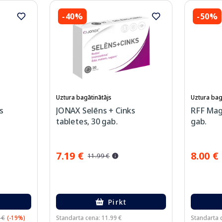
-40%
-50%
Uztura bagātinātājs
Uztura bag
s
JONAX Selēns + Cinks
RFF Magn
tabletes, 30 gab.
gab.
7.19 €
8.00 €
11.99 €
Pirkt
 €
(-19%)
Standarta cena: 11.99 €
Standarta 