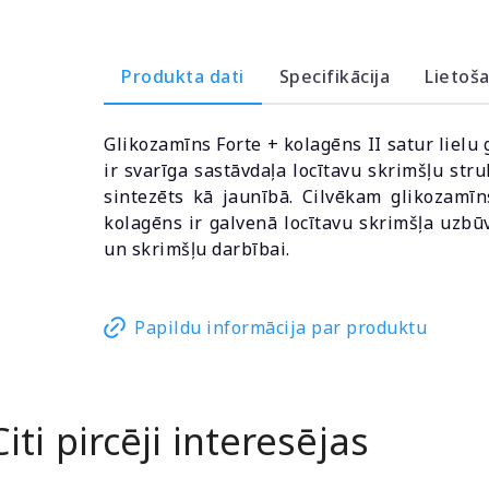
Produkta dati
Specifikācija
Lietoš
Glikozamīns Forte + kolagēns II satur lielu 
ir svarīga sastāvdaļa locītavu skrimšļu str
sintezēts kā jaunībā. Cilvēkam glikozamīn
kolagēns ir galvenā locītavu skrimšļa uzb
un skrimšļu darbībai.
Papildu informācija par produktu
Citi pircēji interesējas