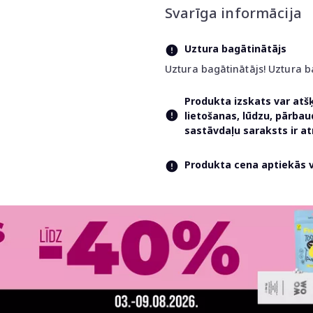
Svarīga informācija
Uztura bagātinātājs
Uztura bagātinātājs! Uztura b
Produkta izskats var atš
lietošanas, lūdzu, pārba
sastāvdaļu saraksts ir 
Produkta cena aptiekās va