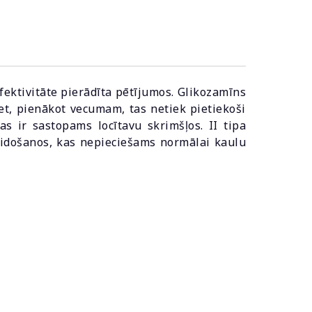
efektivitāte pierādīta pētījumos. Glikozamīns
bet, pienākot vecumam, tas netiek pietiekoši
s ir sastopams locītavu skrimšļos. II tipa
eidošanos, kas nepieciešams normālai kaulu