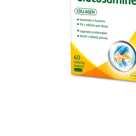
Item
1
of
1
Item
1
of
1