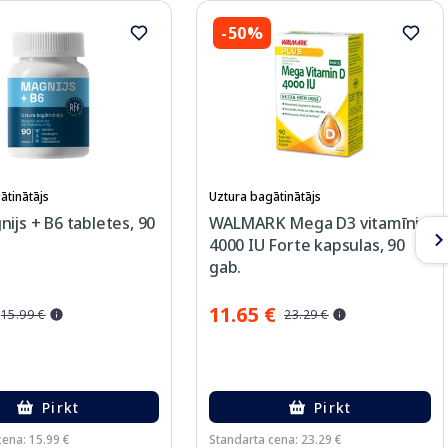
-50%
ātinātājs
Uztura bagātinātājs
ijs + B6 tabletes, 90
WALMARK Mega D3 vitamīni
4000 IU Forte kapsulas, 90
gab.
11.65 €
15.99 €
23.29 €
Pirkt
Pirkt
cena: 15.99 €
Standarta cena: 23.29 €