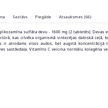
ana
Sastāvs
Piegāde
Atsauksmes (66)
glikozamīna sulfāta devu - 1600 mg (2 tabletēs). Devas 
uktūrā, kas cilvēka organismā sintezējas dabiskā ceļā, 
s ir atrodams visos audos, bet augstā koncentrācijā ta
ūves sastāvdaļa. Vitamīns C veicina normālu kolagēna v