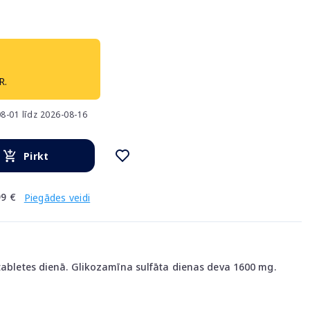
R.
8-01 līdz 2026-08-16
Pirkt
9 €
Piegādes veidi
 tabletes dienā. Glikozamīna sulfāta dienas deva 1600 mg.