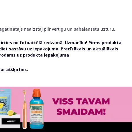
agātinātājs neaizstāj pilnvērtīgu un sabalansētu uzturu.
ķirties no fotoattēlā redzamā. Uzmanību! Pirms produkta
udiet sastāvu uz iepakojuma. Precīzākais un aktuālākais
atrodams uz produkta iepakojuma
r atšķirties.