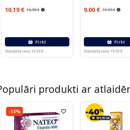
10.19 €
9.00 €
16.99 €
19.99 €
Pirkt
Pirkt
Standarta cena: 16.99 €
Standarta cena: 19.99 €
Page 1 of 2
Populāri produkti ar atlaid
-13%