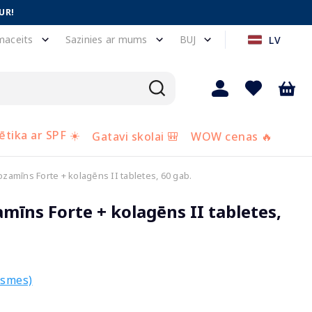
UR!
maceits
Sazinies ar mums
BUJ
LV
tika ar SPF ☀️
Gatavi skolai 🎒
WOW cenas 🔥
amīns Forte + kolagēns II tabletes, 60 gab.
īns Forte + kolagēns II tabletes,
ksmes)